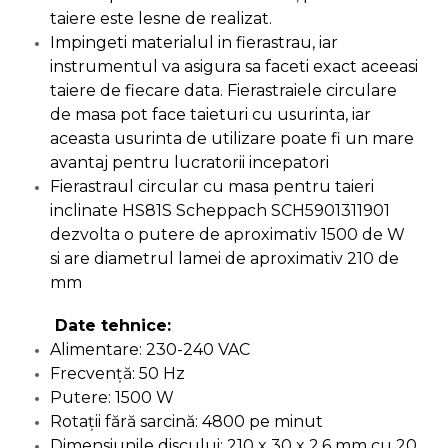
Ascutit Scule
taiere este lesne de realizat.
Stetoscop Auto
Chei
Impingeti materialul in fierastrau, iar
Aparate de masurat digitale &
instrumentul va asigura sa faceti exact aceeasi
Telemetru laser
Tester Compresie Auto
Scari
taiere de fiecare data. Fierastraiele circulare
de masa pot face taieturi cu usurinta, iar
Pistoale & Capsatoare Electrice
Truse reparatii anvelope
Echipamente de Lucru &
aceasta usurinta de utilizare poate fi un mare
pentru Cuie si Capse
Protectia Muncii
avantaj pentru lucratorii incepatori
Dispozitiv Aerisire & Schimbare
Fierastraul circular cu masa pentru taieri
Aparat / dispozitiv ascutit lant
Lichid Frana
Multidetector
inclinate HS81S Scheppach SCH5901311901
drujba si accesorii
dezvolta o putere de aproximativ 1500 de W
Chingi Auto & Coarde Elastice
Pistol Spuma Poliuretanica
si are diametrul lamei de aproximativ 210 de
Masini de Ascutit Panza Circular
mm
Intretinere & Cosmetica auto
Pistol Silicon (Tub de Silicon)
Accesorii & Echipamente
Date tehnice:
Spalatorie Auto
Alimentare: 230-240 VAC
Scule pentru coloana de
Termometru Infrarosu
esapament
Frecvență: 50 Hz
Masina de taiat beton
Putere: 1500 W
Menghina de banc – tamplarie
Rotații fără sarcină: 4800 pe minut
si alte domenii
Utilaje tamplarie / prelucrare
Dimensiunile discului: 210 x 30 x 2.6 mm cu 20