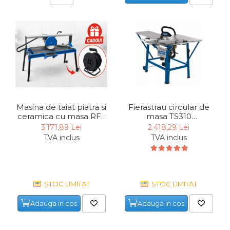
Masina de taiat piatra si
Fierastrau circular de
ceramica cu masa RFS
masa TS310
300 Gude 55376, 1500
Scheppach
3.171,89 Lei
2.418,29 Lei
W, Ø300 mm
4901305901, 2200 W,
TVA inclus
TVA inclus
Ø315 mm
STOC LIMITAT
STOC LIMITAT
Adauga in cos
Adauga in cos