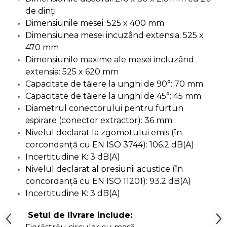
lemn
de dinți
Suruburi si dibluri
Dimensiunile mesei: 525 x 400 mm
Aeroterme si Ventilatoare
Dimensiunea mesei incuzând extensia: 525 x
Carlige de Ridicare
470 mm
Bormasini & Masini de Gaurit
Dimensiunile maxime ale mesei incluzând
Dispozitive de Taiat si
extensia: 525 x 620 mm
Manipulat Sticla
Compresoare Auto
Capacitate de tăiere la unghi de 90°: 70 mm
Capacitate de tăiere la unghi de 45°: 45 mm
Diametrul conectorului pentru furtun
Masini de Ascutit Burghie
aspirare (conector extractor): 36 mm
Nivelul declarat la zgomotului emis (în
Discuri Fierastrau Circular
corcondanță cu EN ISO 3744): 106.2 dB(A)
Incertitudine K: 3 dB(A)
Dispozitive de taiat polistiren
Nivelul declarat al presiunii acustice (în
concordanță cu EN ISO 11201): 93.2 dB(A)
Polizoare drepte & accesorii
Incertitudine K: 3 dB(A)
Purificatoare de aer
Setul de livrare include: