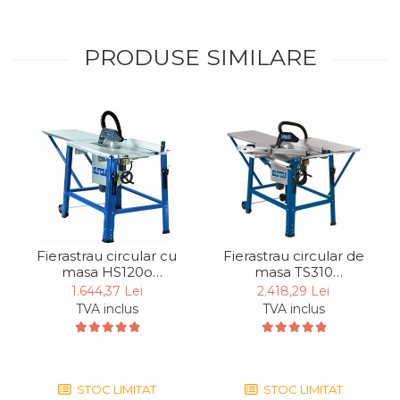
PRODUSE SIMILARE
Fierastrau circular cu
Fierastrau circular de
masa HS120o
masa TS310
Scheppach
Scheppach
1.644,37 Lei
2.418,29 Lei
3901302915, 2200 W,
4901305901, 2200 W,
TVA inclus
TVA inclus
Ø315 mm
Ø315 mm
STOC LIMITAT
STOC LIMITAT