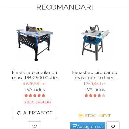
RECOMANDARI
Fierastrau circular cu
Fierastrau circular cu
masa PBK 500 Gude
masa pentru taieri
75771, 3000 W, Ø500
inclinate HS105
4.676,58 Lei
1.259,45 Lei
mm, 400 V
Scheppach
TVA inclus
TVA inclus
5901308901, 2000 W,
Ø255 mm
STOC EPUIZAT
ALERTA STOC
STOC LIMITAT
Adauga in cos