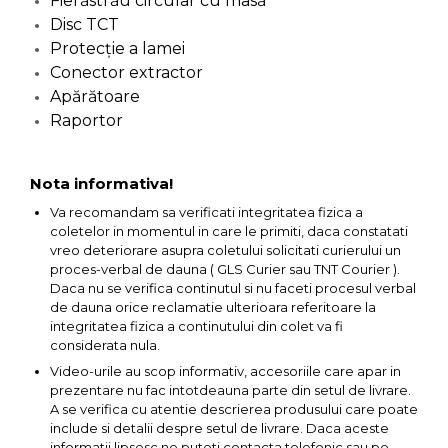
Fierăstrău circular cu masă
Disc TCT
Protecție a lamei
Conector extractor
Apărătoare
Raportor
Nota informativa!
Va recomandam sa verificati integritatea fizica a
coletelor in momentul in care le primiti, daca constatati
vreo deteriorare asupra coletului solicitati curierului un
proces-verbal de dauna ( GLS Curier sau TNT Courier ).
Daca nu se verifica continutul si nu faceti procesul verbal
de dauna orice reclamatie ulterioara referitoare la
integritatea fizica a continutului din colet va fi
considerata nula.
Video-urile au scop informativ, accesoriile care apar in
prezentare nu fac intotdeauna parte din setul de livrare.
A se verifica cu atentie descrierea produsului care poate
include si detalii despre setul de livrare. Daca aceste
informatii lipsesc ne puteti contacta telefonic sau pe