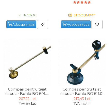
IN STOC
STOC LIMITAT
Adauga in cos
Adauga in cos
Compas pentru taiat
Compas pentru taiat
circular Bohle BO 501.0,
circular Bohle BO 511.0,
Ø600 mm
Ø600 mm
267,22 Lei
213,43 Lei
TVA inclus
TVA inclus