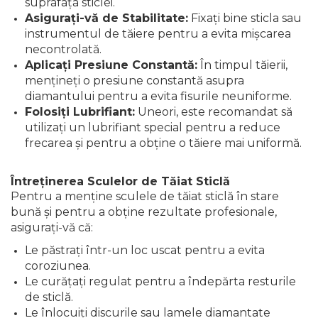
suprafața sticlei.
Asigurați-vă de Stabilitate:
Fixați bine sticla sau
instrumentul de tăiere pentru a evita mișcarea
necontrolată.
Aplicați Presiune Constantă:
În timpul tăierii,
mențineți o presiune constantă asupra
diamantului pentru a evita fisurile neuniforme.
Folosiți Lubrifiant:
Uneori, este recomandat să
utilizați un lubrifiant special pentru a reduce
frecarea și pentru a obține o tăiere mai uniformă.
Întreținerea Sculelor de Tăiat Sticlă
Pentru a menține sculele de tăiat sticlă în stare
bună și pentru a obține rezultate profesionale,
asigurați-vă că:
Le păstrați într-un loc uscat pentru a evita
coroziunea.
Le curățați regulat pentru a îndepărta resturile
de sticlă.
Le înlocuiți discurile sau lamele diamantate