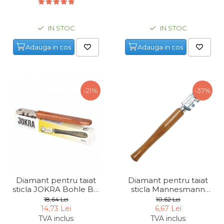
IN STOC
IN STOC
Adauga in cos
Adauga in cos
-21%
-37%
Diamant pentru taiat
Diamant pentru taiat
sticla JOKRA Bohle BO
sticla Mannesmann
360.0.
60010, 130 mm
18,64 Lei
10,62 Lei
14,73 Lei
6,67 Lei
TVA inclus
TVA inclus