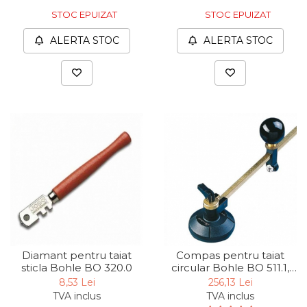
STOC EPUIZAT
STOC EPUIZAT
ALERTA STOC
ALERTA STOC
Diamant pentru taiat
Compas pentru taiat
sticla Bohle BO 320.0
circular Bohle BO 511.1,
Ø600 mm
8,53 Lei
256,13 Lei
TVA inclus
TVA inclus