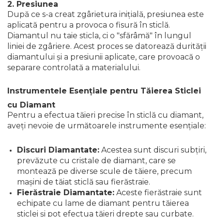
2. Presiunea
După ce s-a creat zgârietura inițială, presiunea este
aplicată pentru a provoca o fisură în sticlă.
Diamantul nu taie sticla, ci o "sfărâmă" în lungul
liniei de zgâriere. Acest proces se datorează durității
diamantului și a presiunii aplicate, care provoacă o
separare controlată a materialului.
Instrumentele Esențiale pentru Tăierea Sticlei
cu Diamant
Pentru a efectua tăieri precise în sticlă cu diamant,
aveți nevoie de următoarele instrumente esențiale:
Discuri Diamantate:
Acestea sunt discuri subțiri,
prevăzute cu cristale de diamant, care se
montează pe diverse scule de tăiere, precum
mașini de tăiat sticlă sau fierăstraie.
Fierăstraie Diamantate:
Aceste fierăstraie sunt
echipate cu lame de diamant pentru tăierea
sticlei și pot efectua tăieri drepte sau curbate.