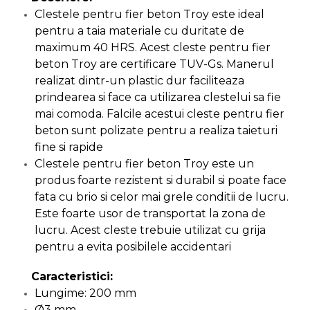
Clestele pentru fier beton Troy este ideal
Capre & Suporti Auto
pentru a taia materiale cu duritate de
Pat Mobil Auto
maximum 40 HRS. Acest cleste pentru fier
Cric Hidraulic
beton Troy are certificare TUV-Gs. Manerul
realizat dintr-un plastic dur faciliteaza
Set / trusa chei tubulare
prindearea si face ca utilizarea clestelui sa fie
Chei Tubulare
mai comoda. Falcile acestui cleste pentru fier
Multimetru Digital
beton sunt polizate pentru a realiza taieturi
fine si rapide
Bara Tractare Auto
Clestele pentru fier beton Troy este un
Canistre benzina
produs foarte rezistent si durabil si poate face
(combustibil)
fata cu brio si celor mai grele conditii de lucru.
Presa Hidraulica Tinichigerie
Este foarte usor de transportat la zona de
Set Pentru Demontat Piulite
lucru. Acest cleste trebuie utilizat cu grija
& Suruburi
pentru a evita posibilele accidentari
Extractor Rulmenti
Caracteristici:
Presa Hidraulica Ondulare
Lungime: 200 mm
Cabluri
Ø3 mm