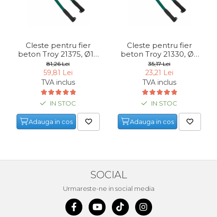
Echipamente de Lucru &
Protectia Muncii
Multidetector
Cleste pentru fier
Cleste pentru fier
Pistol Spuma Poliuretanica
beton Troy 21375, Ø13
beton Troy 21330, Ø5
mm, 750 mm
mm, 300 mm
81,26 Lei
35,17 Lei
Pistol Silicon (Tub de
59,81 Lei
23,21 Lei
Silicon)
TVA inclus
TVA inclus
Termometru Infrarosu
IN STOC
IN STOC
Menghina de banc –
tamplarie si alte domenii
Adauga in cos
Adauga in cos
Suruburi si dibluri
Carlige de Ridicare
Dispozitive de Taiat si
Manipulat Sticla
SOCIAL
Urmareste-ne in social media
Scule Electrice & Unelte
Ciocane Rotopercutoare &