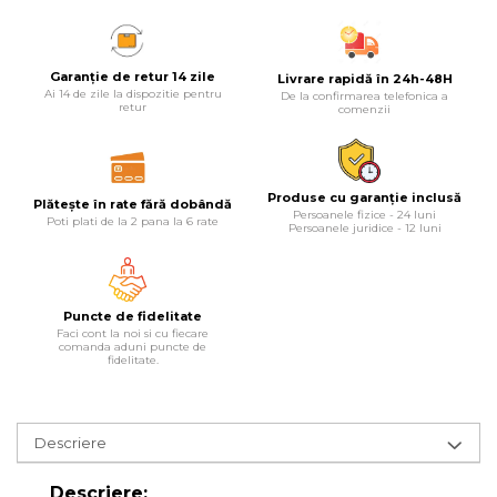
Lampi
Echipamente Pentru Service-uri
Garanție de retur 14 zile
Livrare rapidă în 24h-48H
Auto
Ai 14 de zile la dispozitie pentru
De la confirmarea telefonica a
retur
comenzii
Tester de Tensiune
Decalimetru Pneumatic si
Manual
Produse cu garanție inclusă
Plătește în rate fără dobândă
Persoanele fizice - 24 luni
Manometru
Poti plati de la 2 pana la 6 rate
Persoanele juridice - 12 luni
Antifurt Bicicleta
Densimetru
Puncte de fidelitate
Accesorii Auto
Faci cont la noi si cu fiecare
comanda aduni puncte de
Tester Baterie Auto
fidelitate.
Presa Arc
Cheie Roti
Descriere
Cheie Bujii
Descriere:
Cheie Filtru Ulei