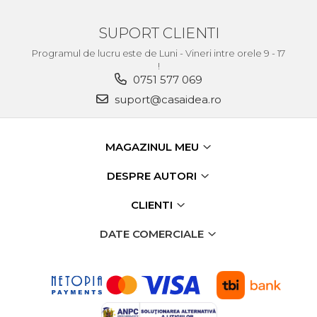
Demolatoare cu SDS-MAX / SDS-
Plus
Flex & Polizor Unghiular,
SUPORT CLIENTI
Suporti & Discuri
Programul de lucru este de Luni - Vineri intre orele 9 - 17
Pompe, Turbojet, Aparate &
!
Utilaje Spalat Auto
0751 577 069
Masini de Frezat Verticale
suport@casaidea.ro
Masini de Taiat / Frezat
Caneluri
MAGAZINUL MEU
Masina de tuns oi
profesionala
DESPRE AUTORI
Pistoale de Vopsit
CLIENTI
Letcoane & Consumabile
DATE COMERCIALE
Pistol de lipit si accesorii
Suflante cu Aer Cald
Pietre si polizoare de banc
profesionale
Masina de gaurit cu coloana