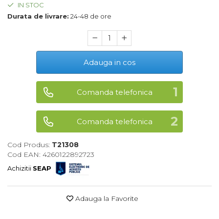
IN STOC
Maturi, Mopuri, Galeti &
Durata de livrare:
24-48 de ore
Accesorii
Jucarii
Microscoape
Adauga in cos
Cantare
Rafturi
Comanda telefonica
Baterii & Acumulatori
Comanda telefonica
Baterii AAA
Baterii AA
Cod Produs:
T21308
Cod EAN: 4260122892723
Corpuri de Iluminat
Achizitii
SEAP
Lanterne
Proiectoare
Adauga la Favorite
Iluminare Led