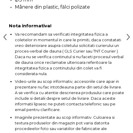
Pompa transfer lichide
Mânere din plastic, fălci polizate
Pompa Aer
Cric Manual
Nota informativa!
Ulei Hidraulic
Va recomandam sa verificati integritatea fizica a
coletelor in momentul in care le primiti, daca constatati
Troliu
vreo deteriorare asupra coletului solicitati curierului un
Palan
proces-verbal de dauna ( GLS Curier sau TNT Courier ).
Daca nu se verifica continutul si nu faceti procesul verbal
Cheie & Adaptor
de dauna orice reclamatie ulterioara referitoare la
Dinamometric
integritatea fizica a continutului din colet va fi
Carucior Scule
considerata nula.
Video-urile au scop informativ, accesoriile care apar in
Echipamente de Siguranta
prezentare nu fac intotdeauna parte din setul de livrare.
Auto
A se verifica cu atentie descrierea produsului care poate
Stetoscop Auto
include si detalii despre setul de livrare. Daca aceste
informatii lipsesc ne puteti contacta telefonic sau pe
Tester Compresie Auto
email pentru clarificare.
Truse reparatii anvelope
Imaginile prezentate au scop informativ. Culoarea si
textura produselor din magazin pot varia datorita
Dispozitiv Aerisire &
procedeelor foto sau variatiilor de fabricatie ale
Schimbare Lichid Frana