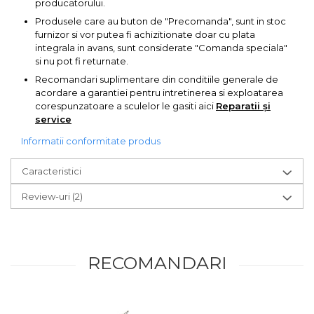
producatorului.
Chingi Auto & Coarde
Produsele care au buton de "Precomanda", sunt in stoc
Elastice
furnizor si vor putea fi achizitionate doar cu plata
integrala in avans, sunt considerate "Comanda speciala"
Intretinere & Cosmetica
si nu pot fi returnate.
auto
Recomandari suplimentare din conditiile generale de
Scule pentru coloana de
acordare a garantiei pentru intretinerea si exploatarea
esapament
corespunzatoare a sculelor le gasiti aici
Reparatii și
service
Scule de Mana
Informatii conformitate produs
Surubelnite
Caracteristici
Scule Tamplarie
Review-uri
(2)
Accesorii Pentru Taiat,
Gaurit si Slefuit
Truse Scule
RECOMANDARI
Baroase
Set Biti
Adaptoare Pentru Biti