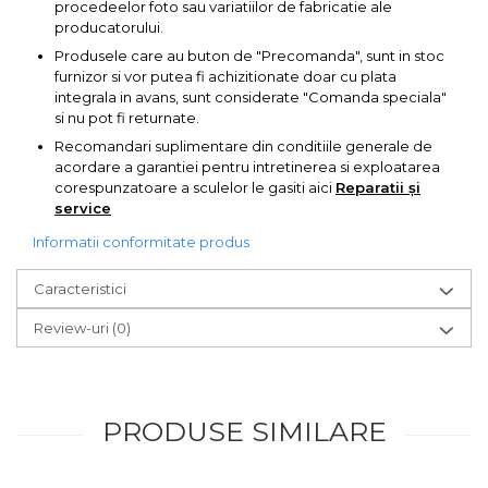
procedeelor foto sau variatiilor de fabricatie ale
Pompa transfer lichide
producatorului.
Pompa Aer
Produsele care au buton de "Precomanda", sunt in stoc
furnizor si vor putea fi achizitionate doar cu plata
Cric Manual
integrala in avans, sunt considerate "Comanda speciala"
Ulei Hidraulic
si nu pot fi returnate.
Troliu
Recomandari suplimentare din conditiile generale de
acordare a garantiei pentru intretinerea si exploatarea
Palan
corespunzatoare a sculelor le gasiti aici
Reparatii și
service
Cheie & Adaptor
Dinamometric
Informatii conformitate produs
Carucior Scule
Caracteristici
Echipamente de Siguranta
Auto
Review-uri
(0)
Stetoscop Auto
Tester Compresie Auto
PRODUSE SIMILARE
Truse reparatii anvelope
Dispozitiv Aerisire &
Schimbare Lichid Frana