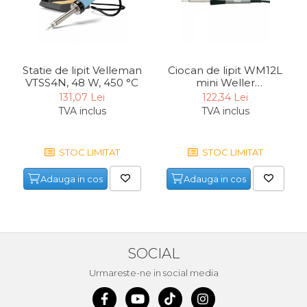
Indoit Tevi
Ciocane Profesionale
Pile Metalice
Statie de lipit Velleman
Ciocan de lipit WM12L
Clesti
VTSS4N, 48 W, 450 °C
mini Weller
T0056812199, 12 W
131,07 Lei
122,34 Lei
Scule Electrician
TVA inclus
TVA inclus
Subler
Topoare & Toporisti
STOC LIMITAT
STOC LIMITAT
Sarpe Desfundat Tevi
Adauga in cos
Adauga in cos
Nivele
Ruleta de Masurat
Amortizoare Hidraulice
Dalta si dornuri
SOCIAL
Rigla de Masurat Pentru
Urmareste-ne in social media
Constructii
Scule Unelte Accesorii