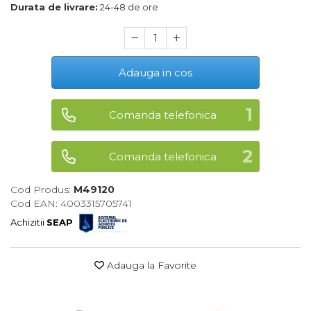
Durata de livrare:
24-48 de ore
Maturi, Mopuri, Galeti &
Accesorii
Jucarii
Adauga in cos
Microscoape
Cantare
Comanda telefonica
Rafturi
Baterii & Acumulatori
Comanda telefonica
Baterii AAA
Cod Produs:
M49120
Baterii AA
Cod EAN: 4003315705741
Achizitii
SEAP
Corpuri de Iluminat
Lanterne
Adauga la Favorite
Proiectoare
Iluminare Led