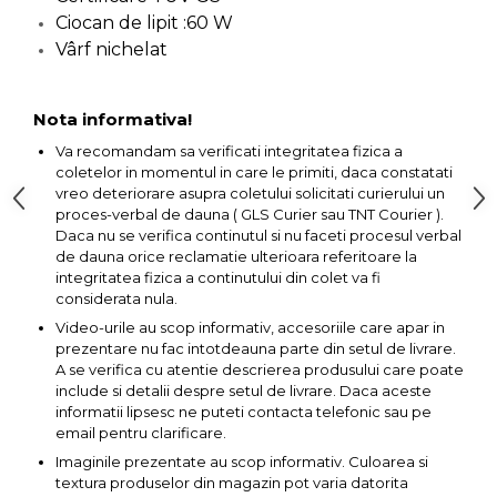
Ciocan de lipit :60 W
Capre & Suporti Auto
Vârf nichelat
Pat Mobil Auto
Cric Hidraulic
Nota informativa!
Set / trusa chei tubulare
Va recomandam sa verificati integritatea fizica a
Chei Tubulare
coletelor in momentul in care le primiti, daca constatati
vreo deteriorare asupra coletului solicitati curierului un
Multimetru Digital
proces-verbal de dauna ( GLS Curier sau TNT Courier ).
Bara Tractare Auto
Daca nu se verifica continutul si nu faceti procesul verbal
de dauna orice reclamatie ulterioara referitoare la
Canistre benzina
integritatea fizica a continutului din colet va fi
(combustibil)
considerata nula.
Presa Hidraulica Tinichigerie
Video-urile au scop informativ, accesoriile care apar in
prezentare nu fac intotdeauna parte din setul de livrare.
Set Pentru Demontat Piulite
A se verifica cu atentie descrierea produsului care poate
& Suruburi
include si detalii despre setul de livrare. Daca aceste
informatii lipsesc ne puteti contacta telefonic sau pe
Extractor Rulmenti
email pentru clarificare.
Presa Hidraulica Ondulare
Imaginile prezentate au scop informativ. Culoarea si
Cabluri
textura produselor din magazin pot varia datorita