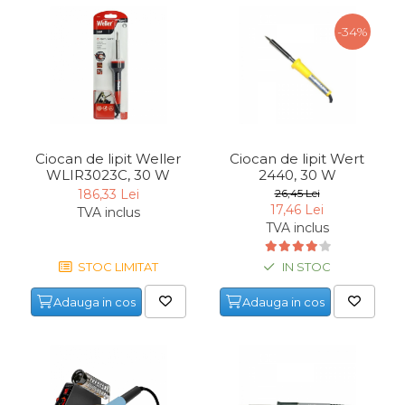
Chingi Auto & Coarde
-34%
Elastice
Intretinere & Cosmetica
auto
Scule pentru coloana de
esapament
Ciocan de lipit Weller
Ciocan de lipit Wert
WLIR3023C, 30 W
2440, 30 W
Scule de Mana
186,33 Lei
26,45 Lei
Surubelnite
17,46 Lei
TVA inclus
TVA inclus
Scule Tamplarie
Accesorii Pentru Taiat,
STOC LIMITAT
IN STOC
Gaurit si Slefuit
Adauga in cos
Adauga in cos
Truse Scule
Baroase
Set Biti
Adaptoare Pentru Biti