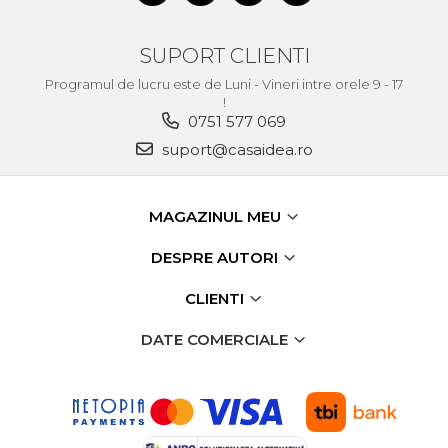
Unelte de Zugravit
SUPORT CLIENTI
Roata de Masurat
Programul de lucru este de Luni - Vineri intre orele 9 - 17
Lacate & Incuietori
!
Scripete Manual
0751 577 069
suport@casaidea.ro
Banc de lucru – tamplarie
Transpalet / carucior
transport marfa
MAGAZINUL MEU
Perie de Sarma
DESPRE AUTORI
Capsator Manual
Poansoane Cifre & Litere
CLIENTI
Adaptor Unghiular
DATE COMERCIALE
Bormasina
Nicovala fierarie
Chei
Scari