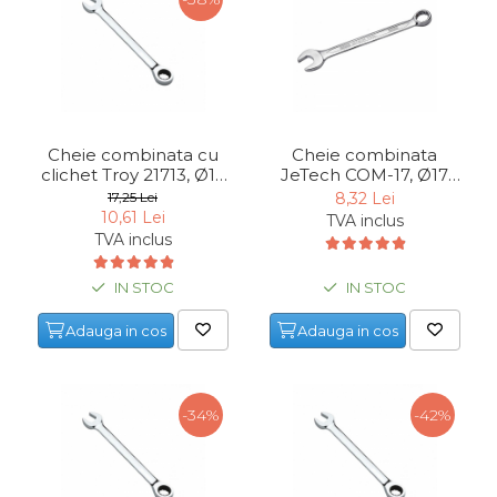
Cheie combinata cu
Cheie combinata
clichet Troy 21713, Ø13
JeTech COM-17, Ø17
mm
mm
17,25 Lei
8,32 Lei
10,61 Lei
TVA inclus
TVA inclus
IN STOC
IN STOC
Adauga in cos
Adauga in cos
-34%
-42%