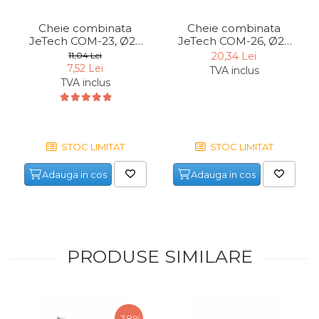
Cheie combinata
Cheie combinata
JeTech COM-23, Ø23
JeTech COM-26, Ø26
mm
mm
11,04 Lei
20,34 Lei
7,52 Lei
TVA inclus
TVA inclus
STOC LIMITAT
STOC LIMITAT
Adauga in cos
Adauga in cos
PRODUSE SIMILARE
-38%