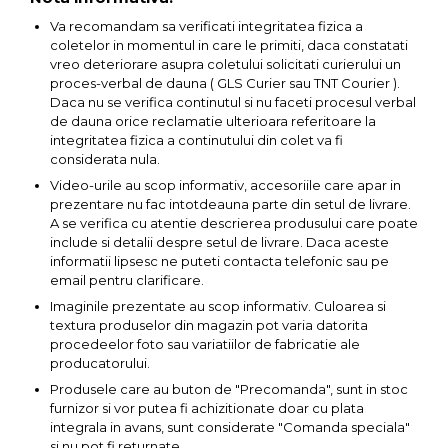
Ascutit Scule
Stetoscop Auto
Chei
Va recomandam sa verificati integritatea fizica a
coletelor in momentul in care le primiti, daca constatati
Aparate de masurat digitale &
vreo deteriorare asupra coletului solicitati curierului un
Telemetru laser
Tester Compresie Auto
Scari
proces-verbal de dauna ( GLS Curier sau TNT Courier ).
Daca nu se verifica continutul si nu faceti procesul verbal
Pistoale & Capsatoare Electrice
de dauna orice reclamatie ulterioara referitoare la
Truse reparatii anvelope
Echipamente de Lucru &
integritatea fizica a continutului din colet va fi
pentru Cuie si Capse
Protectia Muncii
considerata nula.
Dispozitiv Aerisire & Schimbare
Video-urile au scop informativ, accesoriile care apar in
Aparat / dispozitiv ascutit lant
Lichid Frana
Multidetector
prezentare nu fac intotdeauna parte din setul de livrare.
drujba si accesorii
A se verifica cu atentie descrierea produsului care poate
include si detalii despre setul de livrare. Daca aceste
Chingi Auto & Coarde Elastice
Pistol Spuma Poliuretanica
informatii lipsesc ne puteti contacta telefonic sau pe
Masini de Ascutit Panza Circular
email pentru clarificare.
Intretinere & Cosmetica auto
Pistol Silicon (Tub de Silicon)
Imaginile prezentate au scop informativ. Culoarea si
Accesorii & Echipamente
textura produselor din magazin pot varia datorita
Spalatorie Auto
procedeelor foto sau variatiilor de fabricatie ale
Scule pentru coloana de
Termometru Infrarosu
producatorului.
esapament
Masina de taiat beton
Produsele care au buton de "Precomanda", sunt in stoc
Menghina de banc – tamplarie
furnizor si vor putea fi achizitionate doar cu plata
si alte domenii
integrala in avans, sunt considerate "Comanda speciala"
Utilaje tamplarie / prelucrare
si nu pot fi returnate.