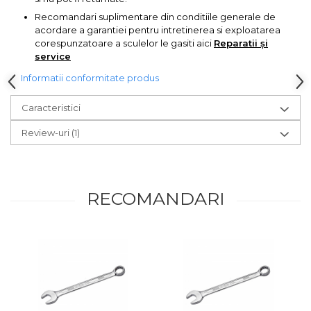
lemn
Suruburi si dibluri
Recomandari suplimentare din conditiile generale de
acordare a garantiei pentru intretinerea si exploatarea
Aeroterme si Ventilatoare
corespunzatoare a sculelor le gasiti aici
Reparatii și
Carlige de Ridicare
service
Bormasini & Masini de Gaurit
Informatii conformitate produs
Dispozitive de Taiat si
Manipulat Sticla
Caracteristici
Compresoare Auto
Review-uri
(1)
Masini de Ascutit Burghie
Discuri Fierastrau Circular
RECOMANDARI
Dispozitive de taiat polistiren
Polizoare drepte & accesorii
Purificatoare de aer