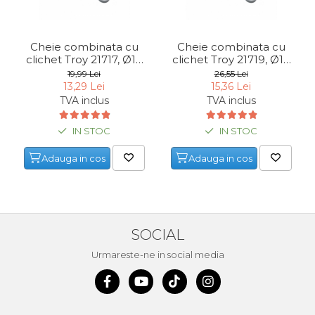
Cheie combinata cu
Cheie combinata cu
clichet Troy 21717, Ø17
clichet Troy 21719, Ø19
mm
mm
19,99 Lei
26,55 Lei
13,29 Lei
15,36 Lei
TVA inclus
TVA inclus
IN STOC
IN STOC
Adauga in cos
Adauga in cos
SOCIAL
Urmareste-ne in social media