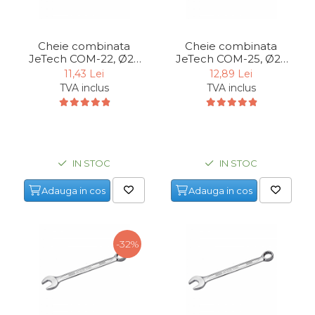
Cheie combinata
Cheie combinata
JeTech COM-22, Ø22
JeTech COM-25, Ø25
mm
mm
11,43 Lei
12,89 Lei
TVA inclus
TVA inclus
IN STOC
IN STOC
Adauga in cos
Adauga in cos
-32%