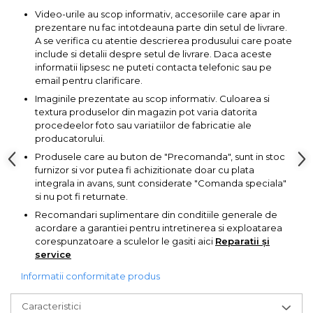
lemn
Video-urile au scop informativ, accesoriile care apar in
Suruburi si dibluri
prezentare nu fac intotdeauna parte din setul de livrare.
A se verifica cu atentie descrierea produsului care poate
Aeroterme si Ventilatoare
Carlige de Ridicare
include si detalii despre setul de livrare. Daca aceste
informatii lipsesc ne puteti contacta telefonic sau pe
Bormasini & Masini de Gaurit
email pentru clarificare.
Dispozitive de Taiat si
Imaginile prezentate au scop informativ. Culoarea si
Manipulat Sticla
textura produselor din magazin pot varia datorita
Compresoare Auto
procedeelor foto sau variatiilor de fabricatie ale
producatorului.
Masini de Ascutit Burghie
Produsele care au buton de "Precomanda", sunt in stoc
furnizor si vor putea fi achizitionate doar cu plata
integrala in avans, sunt considerate "Comanda speciala"
Discuri Fierastrau Circular
si nu pot fi returnate.
Recomandari suplimentare din conditiile generale de
Dispozitive de taiat polistiren
acordare a garantiei pentru intretinerea si exploatarea
corespunzatoare a sculelor le gasiti aici
Reparatii și
service
Polizoare drepte & accesorii
Informatii conformitate produs
Purificatoare de aer
Caracteristici