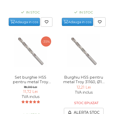
IN STOC
IN STOC
Adauga in cos
Adauga in cos
-35%
Set burghie HSS
Burghiu HSS pentru
pentru metal Troy
metal Troy 31160, Ø16
31100, Ø 10 mm, 5
mm
18,00 Lei
12,21 Lei
bucati
11,72 Lei
TVA inclus
TVA inclus
STOC EPUIZAT
ALERTA STOC