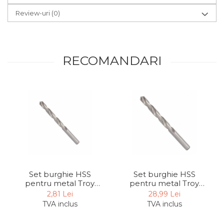
Review-uri
(0)
RECOMANDARI
Set burghie HSS
Set burghie HSS
pentru metal Troy
pentru metal Troy
31010, Ø 1 mm, 10
31105, Ø 10.5 mm, 5
2,81 Lei
28,99 Lei
bucati
bucati
TVA inclus
TVA inclus