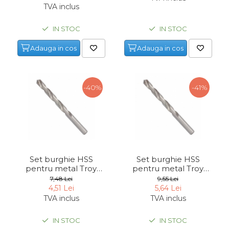
TVA inclus
IN STOC
IN STOC
Adauga in cos
Adauga in cos
-40%
-41%
Set burghie HSS
Set burghie HSS
pentru metal Troy
pentru metal Troy
31040, Ø 4 mm, 10
31050, Ø 5 mm, 10
7,48 Lei
9,55 Lei
bucati
bucat
4,51 Lei
5,64 Lei
TVA inclus
TVA inclus
IN STOC
IN STOC