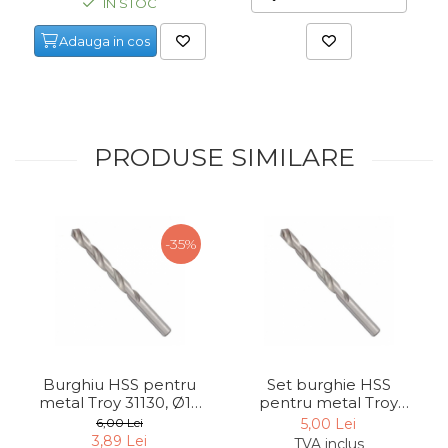
IN STOC
Adauga in cos
PRODUSE SIMILARE
-35%
Burghiu HSS pentru
Set burghie HSS
metal Troy 31130, Ø13
pentru metal Troy
mm
31030, Ø 3 mm, 10
6,00 Lei
5,00 Lei
bucati
3,89 Lei
TVA inclus