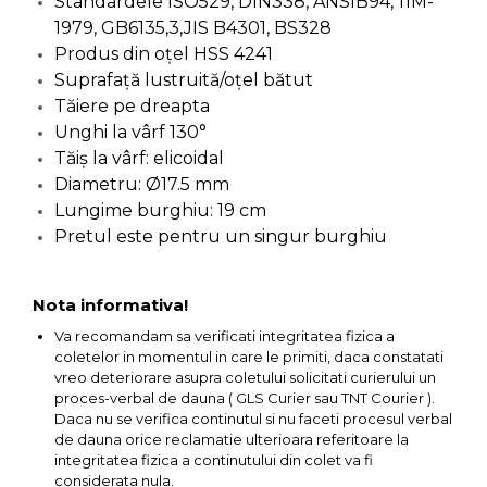
Ascutit Scule
Standardele ISO529, DIN338, ANSIB94, 11M-
Stetoscop Auto
Chei
1979, GB6135,3,JIS B4301, BS328
Produs din oţel HSS 4241
Aparate de masurat digitale &
Telemetru laser
Suprafaţă lustruită/oţel bătut
Tester Compresie Auto
Scari
Tăiere pe dreapta
Unghi la vârf 130°
Pistoale & Capsatoare Electrice
Truse reparatii anvelope
Echipamente de Lucru &
pentru Cuie si Capse
Tăiş la vârf: elicoidal
Protectia Muncii
Diametru: Ø17.5 mm
Dispozitiv Aerisire & Schimbare
Lungime burghiu: 19 cm
Aparat / dispozitiv ascutit lant
Lichid Frana
Multidetector
drujba si accesorii
Pretul este pentru un singur burghiu
Chingi Auto & Coarde Elastice
Pistol Spuma Poliuretanica
Masini de Ascutit Panza Circular
Nota informativa!
Intretinere & Cosmetica auto
Pistol Silicon (Tub de Silicon)
Va recomandam sa verificati integritatea fizica a
Accesorii & Echipamente
coletelor in momentul in care le primiti, daca constatati
Spalatorie Auto
vreo deteriorare asupra coletului solicitati curierului un
Scule pentru coloana de
Termometru Infrarosu
proces-verbal de dauna ( GLS Curier sau TNT Courier ).
esapament
Daca nu se verifica continutul si nu faceti procesul verbal
Masina de taiat beton
Menghina de banc – tamplarie
de dauna orice reclamatie ulterioara referitoare la
si alte domenii
integritatea fizica a continutului din colet va fi
Utilaje tamplarie / prelucrare
considerata nula.