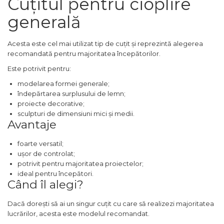
Cuțitul pentru cioplire
Capre & Suporti Auto
generală
Pat Mobil Auto
Acesta este cel mai utilizat tip de cuțit și reprezintă alegerea
Cric Hidraulic
recomandată pentru majoritatea începătorilor.
Set / trusa chei tubulare
Este potrivit pentru:
Chei Tubulare
modelarea formei generale;
Multimetru Digital
îndepărtarea surplusului de lemn;
proiecte decorative;
Bara Tractare Auto
sculpturi de dimensiuni mici și medii.
Canistre benzina
Avantaje
(combustibil)
foarte versatil;
Presa Hidraulica Tinichigerie
ușor de controlat;
Set Pentru Demontat Piulite
potrivit pentru majoritatea proiectelor;
& Suruburi
ideal pentru începători.
Când îl alegi?
Extractor Rulmenti
Presa Hidraulica Ondulare
Dacă dorești să ai un singur cuțit cu care să realizezi majoritatea
Cabluri
lucrărilor, acesta este modelul recomandat.