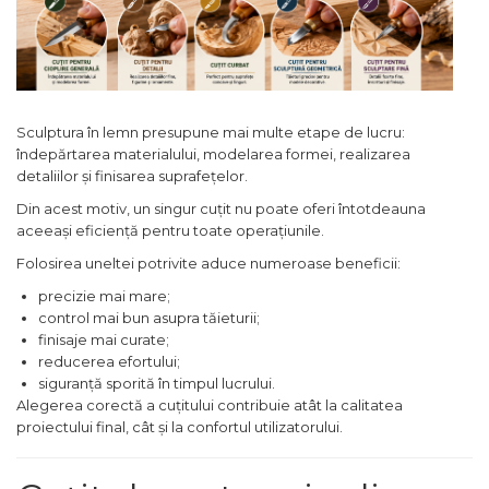
Lampi
Echipamente Pentru Service-uri
Auto
Tester de Tensiune
Sculptura în lemn presupune mai multe etape de lucru:
îndepărtarea materialului, modelarea formei, realizarea
Decalimetru Pneumatic si
detaliilor și finisarea suprafețelor.
Manual
Din acest motiv, un singur cuțit nu poate oferi întotdeauna
Manometru
aceeași eficiență pentru toate operațiunile.
Antifurt Bicicleta
Folosirea uneltei potrivite aduce numeroase beneficii:
Densimetru
precizie mai mare;
Accesorii Auto
control mai bun asupra tăieturii;
finisaje mai curate;
Tester Baterie Auto
reducerea efortului;
Presa Arc
siguranță sporită în timpul lucrului.
Alegerea corectă a cuțitului contribuie atât la calitatea
Cheie Roti
proiectului final, cât și la confortul utilizatorului.
Cheie Bujii
Cheie Filtru Ulei