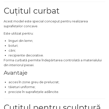
Chingi Auto & Coarde
Cuțitul curbat
Elastice
Intretinere & Cosmetica
Acest model este special conceput pentru realizarea
auto
suprafețelor concave.
Scule pentru coloana de
Este utilizat pentru:
esapament
linguri din lemn;
boluri;
Scule de Mana
căni;
recipiente decorative.
Surubelnite
Forma curbată permite îndepărtarea controlată a materialului
Scule Tamplarie
din interiorul piesei.
Accesorii Pentru Taiat,
Avantaje
Gaurit si Slefuit
acces în zone greu de prelucrat;
Truse Scule
tăieturi uniforme;
Baroase
precizie în suprafețele adâncite.
Set Biti
Cuțitul pentru sculptură
Adaptoare Pentru Biti