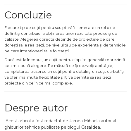
lant drujba si accesorii
Masini de Ascutit Panza
Concluzie
Circular
Accesorii & Echipamente
Fiecare tip de cuțit pentru sculptură în lemn are un rol bine
Spalatorie Auto
definit și contribuie la obținerea unor rezultate precise și de
Masina de taiat beton
calitate. Alegerea corectă depinde de proiectele pe care
dorești să le realizezi, de nivelul tău de experiență și de tehnicile
Utilaje tamplarie / prelucrare
pe care intenționezi să le folosești.
lemn
Dacă ești la început, un cuțit pentru cioplire generală reprezintă
Aeroterme si Ventilatoare
cea mai bună alegere. Pe măsură ce îți dezvolți abilitățile,
completarea trusei cu un cuțit pentru detalii și un cuțit curbat îți
Bormasini & Masini de Gaurit
va oferi mai multă flexibilitate și îți va permite să realizezi
Compresoare Auto
proiecte din ce în ce mai complexe.
Masini de Ascutit Burghie
Discuri Fierastrau Circular
Despre autor
Dispozitive de taiat
polistiren
Acest articol a fost redactat de Jarnea Mihaela autor al
Polizoare drepte & accesorii
ghidurilor tehnice publicate pe blogul CasaIdea.