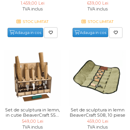
piese, plus rucsac din
1.459,00 Lei
639,00 Lei
Foarfece Gradina
piele
TVA inclus
TVA inclus
Lopeti Gradina
STOC LIMITAT
STOC LIMITAT
Foarfece Electrice
Adauga in cos
Adauga in cos
Aspiratoare & Suflante
Frunze
Motocultoare
Dispozitiv de Batut Stalpi
Freze de Zapada
Masina Tuns Gard Viu
Tocatoare Crengi
Masina de Maturat
Pulverizatoare
Set de sculptura in lemn,
Set de sculptura in lemn
Trimmere Iarba & Gazon
in cutie BeaverCraft S53,
BeaverCraft S08, 10 piese
13 piese
Motosape
549,00 Lei
459,00 Lei
TVA inclus
TVA inclus
Motoburghie & Foreze de