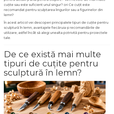
cuțite sau este suficient unul singur? ori Ce cuțit este
Maturi, Mopuri, Galeti &
recomandat pentru sculptarea lingurilor sau a figurinelor din
Accesorii
lemn?
Jucarii
În acest articol vei descoperi principalele tipuri de cuțite pentru
Microscoape
sculptură în lemn, avantajele fiecăruia și recomandările de
utilizare, astfel încât să alegi unealta potrivită pentru proiectele
Cantare
tale.
Rafturi
De ce există mai multe
Baterii & Acumulatori
tipuri de cuțite pentru
Baterii AAA
sculptură în lemn?
Baterii AA
Corpuri de Iluminat
Lanterne
Proiectoare
Iluminare Led