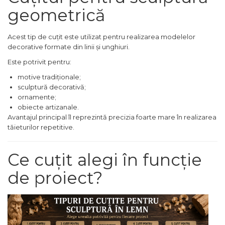
geometrică
Indoit Tevi
Ciocane Profesionale
Acest tip de cuțit este utilizat pentru realizarea modelelor
Pile Metalice
decorative formate din linii și unghiuri.
Clesti
Este potrivit pentru:
Scule Electrician
motive tradiționale;
sculptură decorativă;
Subler
ornamente;
Topoare & Toporisti
obiecte artizanale.
Avantajul principal îl reprezintă precizia foarte mare în realizarea
Sarpe Desfundat Tevi
tăieturilor repetitive.
Nivele
Ruleta de Masurat
Ce cuțit alegi în funcție
Amortizoare Hidraulice
de proiect?
Dalta si dornuri
Rigla de Masurat Pentru
Constructii
Scule Unelte Accesorii