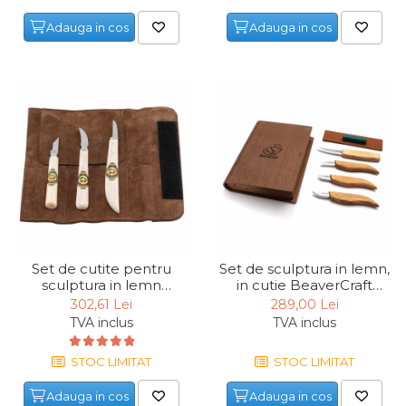
Masina de Amestecat
Adauga in cos
Adauga in cos
Lichidare stoc
Resigilate
Noutati
Set de cutite pentru
Set de sculptura in lemn,
sculptura in lemn
in cutie BeaverCraft
Kirschen 3307000, 3
S07book, 6 piese
302,61 Lei
289,00 Lei
piese
TVA inclus
TVA inclus
STOC LIMITAT
STOC LIMITAT
Adauga in cos
Adauga in cos