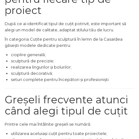
Echipamente de Lucru &
proiect
Protectia Muncii
Multidetector
După ce ai identificat tipul de cuțit potrivit, este important să
alegi un model de calitate, adaptat stilului tău de lucru.
Pistol Spuma Poliuretanica
În categoria Cuțite pentru sculptură în lemn de la CasaIdea
Pistol Silicon (Tub de
găsești modele dedicate pentru:
Silicon)
cioplire generală;
Termometru Infrarosu
sculptură de precizie;
Menghina de banc –
realizarea lingurilor și bolurilor;
tamplarie si alte domenii
sculptură decorativă;
seturi complete pentru începători și profesioniști.
Suruburi si dibluri
Carlige de Ridicare
Greșeli frecvente atunci
Dispozitive de Taiat si
când alegi tipul de cuțit
Manipulat Sticla
Scule Electrice & Unelte
Printre cele mai întâlnite greșeli se numără:
utilizarea aceluiași cuțit pentru toate proiectele;
Ciocane Rotopercutoare &