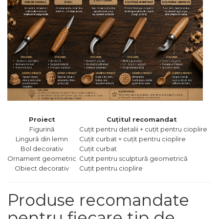
Unelte de Zugravit
Roata de Masurat
Lacate & Incuietori
Scripete Manual
Banc de lucru – tamplarie
Transpalet / carucior
transport marfa
Perie de Sarma
Proiect
Cuțitul recomandat
Capsator Manual
Figurină
Cuțit pentru detalii + cuțit pentru cioplire
Lingură din lemn
Cuțit curbat + cuțit pentru cioplire
Poansoane Cifre & Litere
Bol decorativ
Cuțit curbat
Ornament geometric
Cuțit pentru sculptură geometrică
Adaptor Unghiular
Obiect decorativ
Cuțit pentru cioplire
Bormasina
Nicovala fierarie
Produse recomandate
Chei
pentru fiecare tip de
Scari