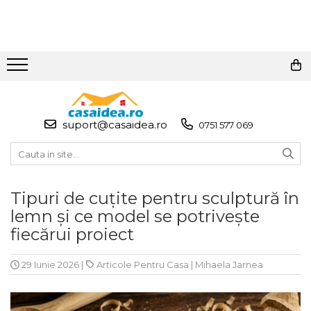
Toate Produsele
Adezivi
Adeziv Instant & Super Glue
suport@casaidea.ro
0751 577 069
Adeziv Bicomponent &
Epoxidic
Banda Adeziva
Pasta de Lipit Universala
Tipuri de cuțite pentru sculptură în
Blocator & Solutie Blocare
lemn și ce model se potrivește
Suruburi
fiecărui proiect
Banda Izolatoare
29 Iunie 2026
|
Articole Pentru Casa
|
Mihaela Jarnea
Banda Teflon
Articole Pentru Casa