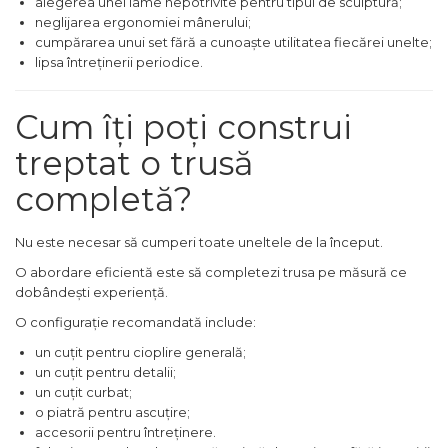
alegerea unei lame nepotrivite pentru tipul de sculptură;
Demolatoare cu SDS-MAX / SDS-
neglijarea ergonomiei mânerului;
Plus
Flex & Polizor Unghiular,
cumpărarea unui set fără a cunoaște utilitatea fiecărei unelte;
Suporti & Discuri
lipsa întreținerii periodice.
Pompe, Turbojet, Aparate &
Utilaje Spalat Auto
Cum îți poți construi
Masini de Frezat Verticale
treptat o trusă
Masini de Taiat / Frezat
completă?
Caneluri
Masina de tuns oi
profesionala
Nu este necesar să cumperi toate uneltele de la început.
Pistoale de Vopsit
O abordare eficientă este să completezi trusa pe măsură ce
dobândești experiență.
Letcoane & Consumabile
O configurație recomandată include:
Pistol de lipit si accesorii
un cuțit pentru cioplire generală;
Suflante cu Aer Cald
un cuțit pentru detalii;
un cuțit curbat;
Pietre si polizoare de banc
o piatră pentru ascuțire;
profesionale
accesorii pentru întreținere.
Masina de gaurit cu coloana