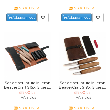
Pamant
STOC LIMITAT
STOC LIMITAT
Accesorii Motoburghie
Adauga in cos
Adauga in cos
Masini Tuns Iarba & Gazon
Site Rotative de Gradina
Drujbe & Fierastraie
Telescopice
Garduri electrice animale
Greble
Semanatori
Unelte & utilaje constructii
Set de sculptura in lemn
Set de sculptura in lemn
Mai compactor
BeaverCraft S15X, 5 piese,
BeaverCraft S19X, 5 piese,
Betoniere
plus husa din piele
plus husa din piele
319,00 Lei
319,00 Lei
TVA inclus
TVA inclus
Placa compactoare
Roabe
STOC LIMITAT
STOC LIMITAT