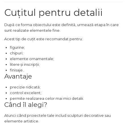
Pompa transfer lichide
Cuțitul pentru detalii
Pompa Aer
Cric Manual
După ce forma obiectului este definită, urmează etapa în care
Ulei Hidraulic
sunt realizate elementele fine.
Troliu
Acest tip de cuțit este recomandat pentru:
Palan
figurine;
chipuri;
Cheie & Adaptor
elemente ornamentale;
Dinamometric
litere și inscripții;
Carucior Scule
finisaje.
Avantaje
Echipamente de Siguranta
Auto
precizie ridicată;
control excelent;
Stetoscop Auto
permite realizarea celor mai mici detalii.
Tester Compresie Auto
Când îl alegi?
Truse reparatii anvelope
Atunci când proiectele tale includ sculpturi decorative sau
Dispozitiv Aerisire &
elemente artistice.
Schimbare Lichid Frana