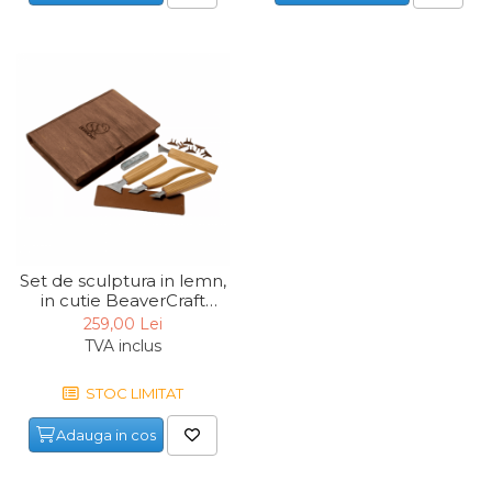
Set de sculptura in lemn,
in cutie BeaverCraft
S05book, 6 piese
259,00 Lei
TVA inclus
STOC LIMITAT
Adauga in cos