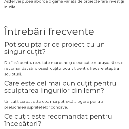
Astfel vei putea aborda o gamă variată de proiecte fără investiții
verticala / profesionala
inutile.
Electropalan & Scripete
Electric
Întrebări frecvente
Suport Bormasina
Priza & prelungitoare
Pot sculpta orice proiect cu un
electrice
singur cuțit?
Scule multifunctionale si
accesorii
Da, însă pentru rezultate mai bune și o execuție mai ușoară este
Compresoare de Aer
recomandat să folosești cuțitul potrivit pentru fiecare etapă a
Profesionale
sculpturii.
Masini de Slefuit Alternative
Care este cel mai bun cuțit pentru
si Orbitale
sculptarea lingurilor din lemn?
Aparate & Invertoare de
Un cuțit curbat este cea mai potrivită alegere pentru
Sudura
prelucrarea suprafețelor concave.
Rindele Electrice
Ce cuțit este recomandat pentru
Generator Curent Electric
începători?
Masina debitat metal