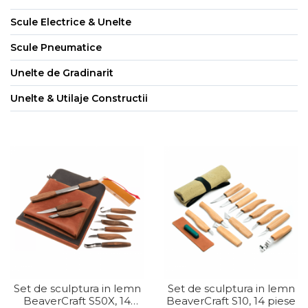
Pistol de Antifonat
Scule Electrice & Unelte
Pistol Pneumatic Pentru
Silicon
Scule Pneumatice
Surubelnita pneumatica si
Unelte de Gradinarit
pistol pneumatic de insurubat
Unelte & Utilaje Constructii
Accesorii Scule Pneumatice
Capsator pneumatic pentru
cuie
Polizoare Pneumatice
Unelte de Gradinarit
Pompa Apa Gradina
Motocoasa si coasa
electrica
Carucioare & Remorca de
Gradina
Set de sculptura in lemn
Set de sculptura in lemn
BeaverCraft S50X, 14
BeaverCraft S10, 14 piese
Fierastraie de Mana