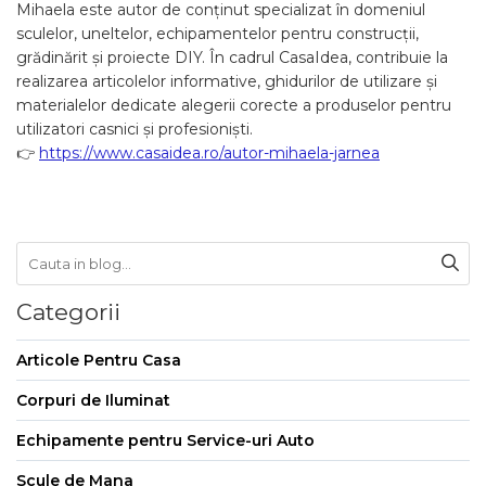
Purificatoare de aer
Mihaela este autor de conținut specializat în domeniul
sculelor, uneltelor, echipamentelor pentru construcții,
grădinărit și proiecte DIY. În cadrul CasaIdea, contribuie la
Scule Pneumatice
realizarea articolelor informative, ghidurilor de utilizare și
Set Pneumatic & Truse
materialelor dedicate alegerii corecte a produselor pentru
Unelte Pneumatice
utilizatori casnici și profesioniști.
Pistol de vopsit
👉
https://www.casaidea.ro/autor-mihaela-jarnea
Scule Pneumatice cu Clichet
Aparat/pistol sablare
Pistol de Suflat Pneumatic
Slefuitor Pneumatic
Categorii
Ciocan Pneumatic
Pistol de Umflat Cauciucuri
Articole Pentru Casa
cu Manometru
Corpuri de Iluminat
Bormasina Pneumatica
Echipamente pentru Service-uri Auto
Pistol Pneumatic Pentru
Popnituri
Scule de Mana