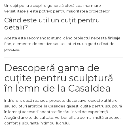
Un cuțit pentru cioplire generală oferă cea mai mare
Fierastraie Electrice
versatilitate și este potrivit pentru majoritatea proiectelor.
Fierastrau cu banda vertical
Când este util un cuțit pentru
detalii?
Foarfeci Electrice
Aspiratoare Profesionale &
Acesta este recomandat atunci când proiectul necesită finisaje
Industriale
fine, elemente decorative sau sculpturi cu un grad ridicat de
Dezumidificatoare de Aer
precizie.
Profesionale Industriale
Acumulatori & Incarcatoare
Descoperă gama de
Scule Electrice: Bormasini,
cuțite pentru sculptură
Autofiletante
Statii & Masini Universale de
Ascutit Scule
în lemn de la CasaIdea
Aparate de masurat digitale
& Telemetru laser
Indiferent dacă realizezi proiecte decorative, obiecte utilitare
sau sculpturi artistice, la CasaIdea găsești cuțite pentru sculptură
Pistoale & Capsatoare
în lemn și accesorii adaptate fiecărui nivel de experiență.
Electrice pentru Cuie si Capse
Alegând unelte de calitate, vei beneficia de mai multă precizie,
Aparat / dispozitiv ascutit
confort și siguranță în timpul lucrului.