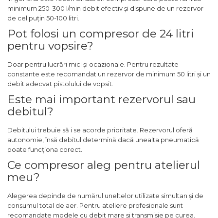
minimum 250-300 l/min debit efectiv și dispune de un rezervor
Pamant
de cel puțin 50-100 litri.
Accesorii Motoburghie
Pot folosi un compresor de 24 litri
Masini Tuns Iarba & Gazon
pentru vopsire?
Site Rotative de Gradina
Doar pentru lucrări mici și ocazionale. Pentru rezultate
Drujbe & Fierastraie
constante este recomandat un rezervor de minimum 50 litri și un
Telescopice
debit adecvat pistolului de vopsit.
Garduri electrice animale
Este mai important rezervorul sau
debitul?
Greble
Semanatori
Debitului trebuie să i se acorde prioritate. Rezervorul oferă
autonomie, însă debitul determină dacă unealta pneumatică
Unelte & utilaje constructii
poate funcționa corect.
Ce compresor aleg pentru atelierul
Mai compactor
meu?
Betoniere
Placa compactoare
Alegerea depinde de numărul uneltelor utilizate simultan și de
consumul total de aer. Pentru ateliere profesionale sunt
Roabe
recomandate modele cu debit mare și transmisie pe curea.