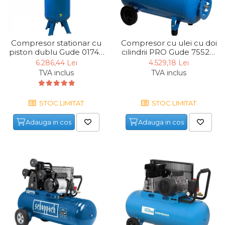
Compresor stationar cu
Compresor cu ulei cu doi
piston dublu Gude 01747,
cilindrii PRO Gude 75520,
3000 W, 200 L, 10 bari
3000 W, 100 L, 10 bari
6.286,44 Lei
4.529,18 Lei
TVA inclus
TVA inclus
STOC LIMITAT
STOC LIMITAT
Adauga in cos
Adauga in cos