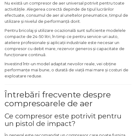
Nu există un compresor de aer universal potrivit pentru toate
Foarfece Gradina
activitățile. Alegerea corectă depinde de tipul lucrărilor
efectuate, consumul de aer al uneltelor pneumatice, timpul de
Lopeti Gradina
utilizare și nivelul de performanță dorit.
Foarfece Electrice
Pentru bricolaj și utilizare ocazională sunt suficiente modelele
Aspiratoare & Suflante
compacte de 24-50 litri, în timp ce pentru service-uri auto,
Frunze
ateliere profesionale și aplicații industriale este necesar un
compresor cu debit mare, rezervor generos și capacitate de
Motocultoare
funcționare continuă.
Dispozitiv de Batut Stalpi
Investind într-un model adaptat nevoilor reale, vei obține
Freze de Zapada
performanțe mai bune, o durată de viață mai mare și costuri de
exploatare reduse.
Masina Tuns Gard Viu
Tocatoare Crengi
Întrebări frecvente despre
Masina de Maturat
compresoarele de aer
Pulverizatoare
Ce compresor este potrivit pentru
Trimmere Iarba & Gazon
un pistol de impact?
Motosape
În general este recomandat un compresor care poate furniza
Motoburghie & Foreze de