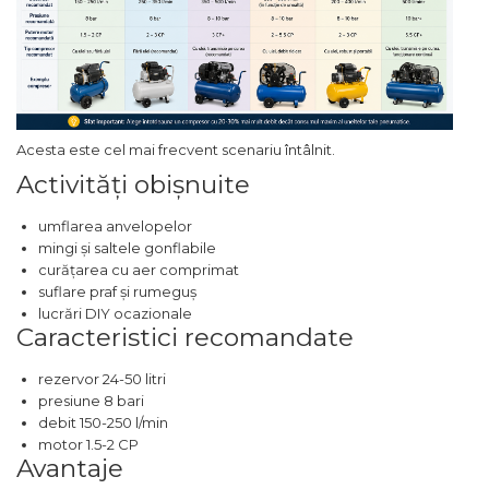
Capre & Suporti Auto
Pat Mobil Auto
Cric Hidraulic
Set / trusa chei tubulare
Acesta este cel mai frecvent scenariu întâlnit.
Chei Tubulare
Activități obișnuite
Multimetru Digital
umflarea anvelopelor
Bara Tractare Auto
mingi și saltele gonflabile
Canistre benzina
curățarea cu aer comprimat
(combustibil)
suflare praf și rumeguș
lucrări DIY ocazionale
Presa Hidraulica Tinichigerie
Caracteristici recomandate
Set Pentru Demontat Piulite
& Suruburi
rezervor 24-50 litri
presiune 8 bari
Extractor Rulmenti
debit 150-250 l/min
Presa Hidraulica Ondulare
motor 1.5-2 CP
Avantaje
Cabluri