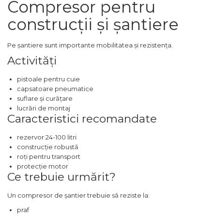
Compresor pentru
Echipamente de Lucru &
construcții și șantiere
Protectia Muncii
Multidetector
Pe șantiere sunt importante mobilitatea și rezistența.
Pistol Spuma Poliuretanica
Activități
Pistol Silicon (Tub de
Silicon)
pistoale pentru cuie
capsatoare pneumatice
Termometru Infrarosu
suflare și curățare
Menghina de banc –
lucrări de montaj
tamplarie si alte domenii
Caracteristici recomandate
Suruburi si dibluri
rezervor 24-100 litri
Carlige de Ridicare
construcție robustă
roți pentru transport
Dispozitive de Taiat si
protecție motor
Manipulat Sticla
Ce trebuie urmărit?
Scule Electrice & Unelte
Un compresor de șantier trebuie să reziste la:
Ciocane Rotopercutoare &
praf