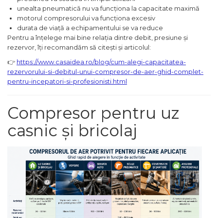
Lampi
unealta pneumatică nu va funcționa la capacitate maximă
motorul compresorului va funcționa excesiv
durata de viață a echipamentului se va reduce
Echipamente Pentru Service-uri
Pentru a înțelege mai bine relația dintre debit, presiune și
Auto
rezervor, îți recomandăm să citești și articolul:
Tester de Tensiune
👉
https://www.casaidea.ro/blog/cum-alegi-capacitatea-
Decalimetru Pneumatic si
rezervorului-si-debitul-unui-compresor-de-aer-ghid-complet-
Manual
pentru-incepatori-si-profesionisti.html
Manometru
Compresor pentru uz
Antifurt Bicicleta
casnic și bricolaj
Densimetru
Accesorii Auto
Tester Baterie Auto
Presa Arc
Cheie Roti
Cheie Bujii
Cheie Filtru Ulei