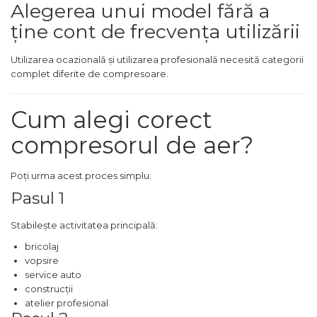
Purificatoare de aer
Alegerea unui model fără a
ține cont de frecvența utilizării
Scule Pneumatice
Utilizarea ocazională și utilizarea profesională necesită categorii
Set Pneumatic & Truse
complet diferite de compresoare.
Unelte Pneumatice
Pistol de vopsit
Cum alegi corect
Scule Pneumatice cu Clichet
compresorul de aer?
Aparat/pistol sablare
Pistol de Suflat Pneumatic
Poți urma acest proces simplu:
Slefuitor Pneumatic
Pasul 1
Ciocan Pneumatic
Stabilește activitatea principală:
Pistol de Umflat Cauciucuri
cu Manometru
bricolaj
vopsire
Bormasina Pneumatica
service auto
Pistol Pneumatic Pentru
construcții
Popnituri
atelier profesional