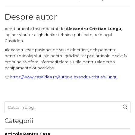
Masina de Amestecat
Despre autor
Lichidare stoc
Acest articol a fost redactat de
Alexandru Cristian Lungu
,
Resigilate
inginer și autor al ghidurilor tehnice publicate pe blogul
CasaIdea.
Noutati
Alexandru este pasionat de scule electrice, echipamente
pentru bricolaj și utilaje pentru grădină, iar prin articolele sale își
propune să ofere informații clare și utile pentru alegerea
echipamentelor potrivite.
👉
https://www.casaidea.ro/autor-alexandru-cristian-lungu
Categorii
Articole Pentru Casa