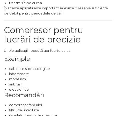
transmisie pe curea
verticala / profesionala
În aceste aplicații este important să existe o rezervă suficientă
Electropalan & Scripete
de debit pentru perioadele de vârf.
Electric
Suport Bormasina
Compresor pentru
Priza & prelungitoare
lucrări de precizie
electrice
Scule multifunctionale si
Unele aplicații necesită aer foarte curat.
accesorii
Exemple
Compresoare de Aer
Profesionale
cabinete stomatologice
Masini de Slefuit Alternative
laboratoare
si Orbitale
modelism
airbrush
Aparate & Invertoare de
electronice
Sudura
Recomandări
Rindele Electrice
compresor fără ulei
Generator Curent Electric
filtru de umiditate
regulator precis de presiune
Masina debitat metal