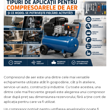
Articole Pentru Gradina
Accesorii Bucatarie
Cabluri Incalzitoare cu
Termostat
Sisteme de Supraveghere &
Alarme Casa
Accesorii Baie
Accesorii Telefoane
Casti Audio
Accesorii Laptop & PC
Aparate de Curatat cu
Compresorul de aer este una dintre cele mai versatile
Ultrasunete
echipamente utilizate atât în gospodărie, cât și în ateliere,
service-uri auto, construcții și industrie. Cu toate acestea, una
Cutii Depozitare
dintre cele mai frecvente greșeli este alegerea unui compresor
Chinga & Suport Mobila
doar după preț sau dimensiunea rezervorului, fără a ține cont de
aplicația pentru care va fi utilizat.
Organizatoare
imbracaminte si incaltaminte
Un compresor potrivit pentru umflarea anvelopelor poate fi