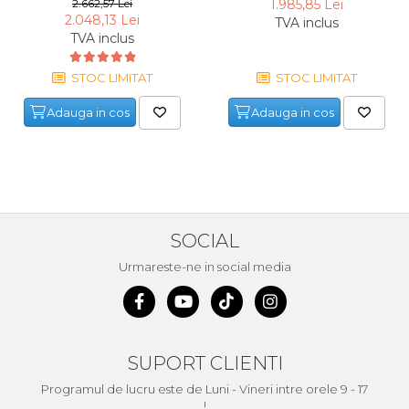
L, 10 bari
1500 W, 50 L, 8 bari
2.662,57 Lei
1.985,85 Lei
2.048,13 Lei
TVA inclus
TVA inclus
STOC LIMITAT
STOC LIMITAT
Adauga in cos
Adauga in cos
SOCIAL
Urmareste-ne in social media
SUPORT CLIENTI
Programul de lucru este de Luni - Vineri intre orele 9 - 17
!