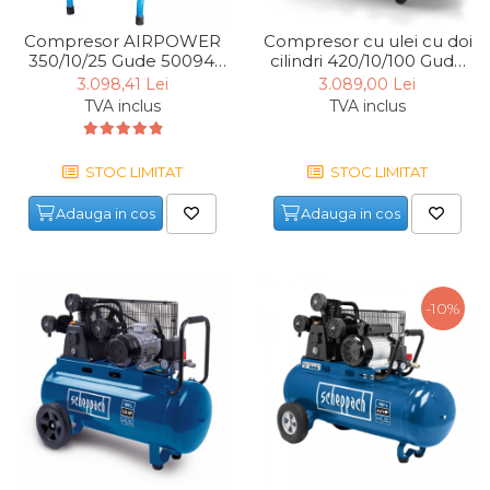
Compresor AIRPOWER
Compresor cu ulei cu doi
350/10/25 Gude 50094,
cilindri 420/10/100 Gude
1500 W, 25 L, 10 bari
50148, 2200 W, 100 L, 10
3.098,41 Lei
3.089,00 Lei
bari
TVA inclus
TVA inclus
STOC LIMITAT
STOC LIMITAT
Adauga in cos
Adauga in cos
-10%