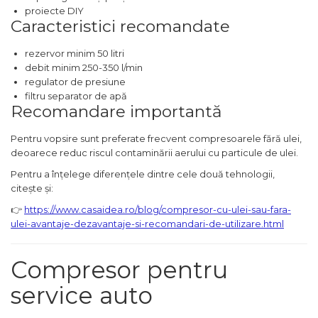
proiecte DIY
Chingi Auto & Coarde
Caracteristici recomandate
Elastice
rezervor minim 50 litri
Intretinere & Cosmetica
debit minim 250-350 l/min
auto
regulator de presiune
Scule pentru coloana de
filtru separator de apă
esapament
Recomandare importantă
Pentru vopsire sunt preferate frecvent compresoarele fără ulei,
Scule de Mana
deoarece reduc riscul contaminării aerului cu particule de ulei.
Surubelnite
Pentru a înțelege diferențele dintre cele două tehnologii,
Scule Tamplarie
citește și:
Accesorii Pentru Taiat,
👉
https://www.casaidea.ro/blog/compresor-cu-ulei-sau-fara-
Gaurit si Slefuit
ulei-avantaje-dezavantaje-si-recomandari-de-utilizare.html
Truse Scule
Compresor pentru
Baroase
service auto
Set Biti
Adaptoare Pentru Biti