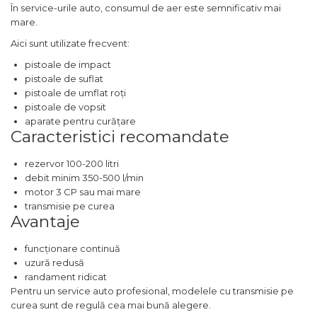
În service-urile auto, consumul de aer este semnificativ mai
Indoit Tevi
mare.
Ciocane Profesionale
Aici sunt utilizate frecvent:
Pile Metalice
pistoale de impact
pistoale de suflat
Clesti
pistoale de umflat roți
Scule Electrician
pistoale de vopsit
aparate pentru curățare
Subler
Caracteristici recomandate
Topoare & Toporisti
rezervor 100-200 litri
Sarpe Desfundat Tevi
debit minim 350-500 l/min
Nivele
motor 3 CP sau mai mare
transmisie pe curea
Ruleta de Masurat
Avantaje
Amortizoare Hidraulice
funcționare continuă
Dalta si dornuri
uzură redusă
Rigla de Masurat Pentru
randament ridicat
Constructii
Pentru un service auto profesional, modelele cu transmisie pe
curea sunt de regulă cea mai bună alegere.
Scule Unelte Accesorii