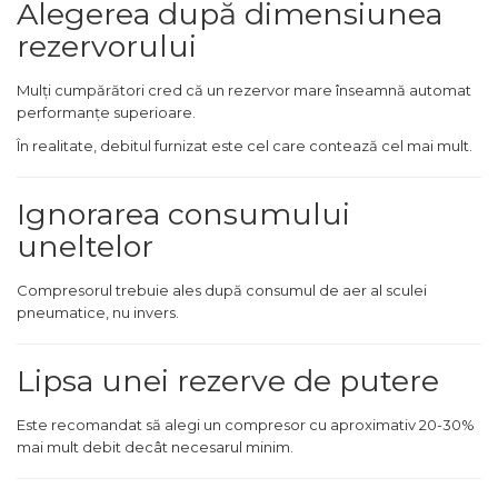
lant drujba si accesorii
Alegerea după dimensiunea
Masini de Ascutit Panza
rezervorului
Circular
Mulți cumpărători cred că un rezervor mare înseamnă automat
Accesorii & Echipamente
performanțe superioare.
Spalatorie Auto
În realitate, debitul furnizat este cel care contează cel mai mult.
Masina de taiat beton
Utilaje tamplarie / prelucrare
Ignorarea consumului
lemn
uneltelor
Aeroterme si Ventilatoare
Bormasini & Masini de Gaurit
Compresorul trebuie ales după consumul de aer al sculei
Compresoare Auto
pneumatice, nu invers.
Masini de Ascutit Burghie
Lipsa unei rezerve de putere
Discuri Fierastrau Circular
Dispozitive de taiat
Este recomandat să alegi un compresor cu aproximativ 20-30%
polistiren
mai mult debit decât necesarul minim.
Polizoare drepte & accesorii