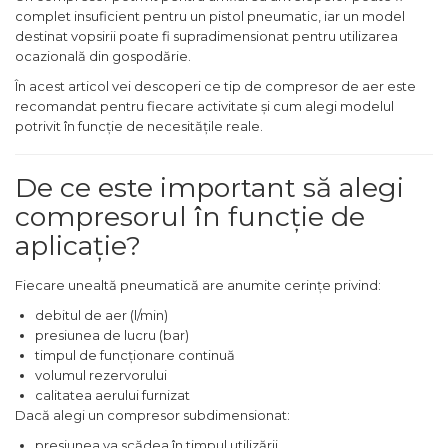
complet insuficient pentru un pistol pneumatic, iar un model
Maturi, Mopuri, Galeti &
destinat vopsirii poate fi supradimensionat pentru utilizarea
Accesorii
ocazională din gospodărie.
Jucarii
În acest articol vei descoperi ce tip de compresor de aer este
recomandat pentru fiecare activitate și cum alegi modelul
Microscoape
potrivit în funcție de necesitățile reale.
Cantare
Rafturi
De ce este important să alegi
compresorul în funcție de
Baterii & Acumulatori
aplicație?
Baterii AAA
Baterii AA
Fiecare unealtă pneumatică are anumite cerințe privind:
debitul de aer (l/min)
Corpuri de Iluminat
presiunea de lucru (bar)
timpul de funcționare continuă
Lanterne
volumul rezervorului
calitatea aerului furnizat
Proiectoare
Dacă alegi un compresor subdimensionat:
Iluminare Led
presiunea va scădea în timpul utilizării