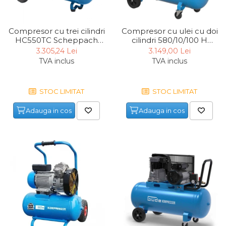
Compresor cu trei cilindri
Compresor cu ulei cu doi
HC550TC Scheppach
cilindri 580/10/100 H
5906147902, 400 V, 3000
Gude 50147, 3000 W, 100
3.305,24 Lei
3.149,00 Lei
W, 100 L, 10 bari
L, 10 bari, 400 V
TVA inclus
TVA inclus
STOC LIMITAT
STOC LIMITAT
Adauga in cos
Adauga in cos