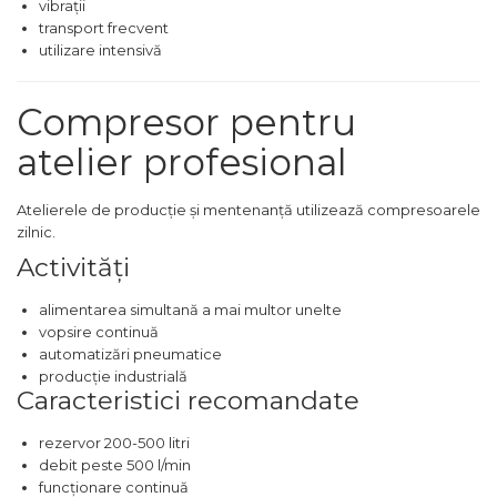
Demolatoare cu SDS-MAX / SDS-
vibrații
Plus
transport frecvent
Flex & Polizor Unghiular,
utilizare intensivă
Suporti & Discuri
Pompe, Turbojet, Aparate &
Compresor pentru
Utilaje Spalat Auto
atelier profesional
Masini de Frezat Verticale
Masini de Taiat / Frezat
Caneluri
Atelierele de producție și mentenanță utilizează compresoarele
zilnic.
Masina de tuns oi
Activități
profesionala
Pistoale de Vopsit
alimentarea simultană a mai multor unelte
vopsire continuă
Letcoane & Consumabile
automatizări pneumatice
Pistol de lipit si accesorii
producție industrială
Caracteristici recomandate
Suflante cu Aer Cald
Pietre si polizoare de banc
rezervor 200-500 litri
profesionale
debit peste 500 l/min
funcționare continuă
Masina de gaurit cu coloana