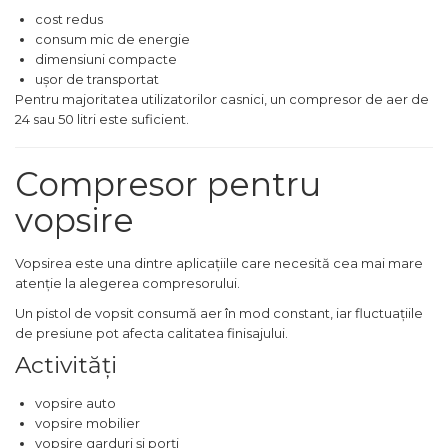
Pompa transfer lichide
cost redus
consum mic de energie
Pompa Aer
dimensiuni compacte
Cric Manual
ușor de transportat
Pentru majoritatea utilizatorilor casnici, un compresor de aer de
Ulei Hidraulic
24 sau 50 litri este suficient.
Troliu
Palan
Compresor pentru
Cheie & Adaptor
vopsire
Dinamometric
Carucior Scule
Vopsirea este una dintre aplicațiile care necesită cea mai mare
Echipamente de Siguranta
atenție la alegerea compresorului.
Auto
Un pistol de vopsit consumă aer în mod constant, iar fluctuațiile
Stetoscop Auto
de presiune pot afecta calitatea finisajului.
Activități
Tester Compresie Auto
Truse reparatii anvelope
vopsire auto
Dispozitiv Aerisire &
vopsire mobilier
Schimbare Lichid Frana
vopsire garduri și porți