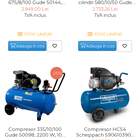
675/8/100 Gude 50144,
cilindri 580/10/50 Gude
4400 W, 100 L, 8 bari
50018, 2200 W, 50 L, 10
2.949,00 Lei
2.733,26 Lei
bari, 400 V
TVA inclus
TVA inclus
STOC LIMITAT
STOC LIMITAT
Adauga in cos
Adauga in cos
-23%
Compresor 335/10/100
Compresor HC54
Gude 50098, 2200 W, 100
Scheppach 5906103901,