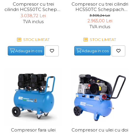
Compresor cu trei
Compresor cu trei cilindri
cilindri HC550TC Scheppach 5906147901,
HC550TC Scheppach
2200 W, 100 L, 10 bari
5906147902, 400 V, 3000
3.038,72 Lei
3.305,24 Lei
W, 100 L, 10 bari
2.965,00 Lei
TVA inclus
TVA inclus
STOC LIMITAT
STOC LIMITAT
Adauga in cos
Adauga in cos
Compresor fara ulei
Compresor cu ulei cu doi