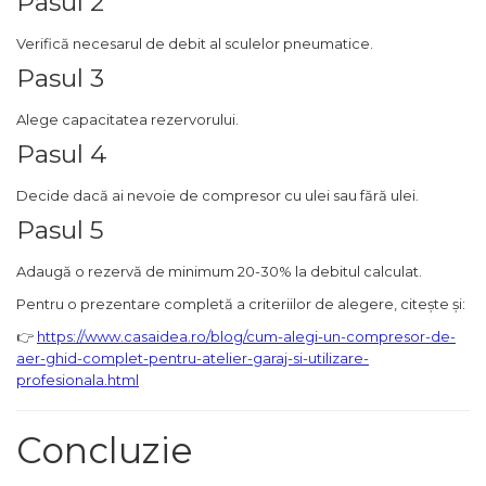
Pasul 2
Pistol de Antifonat
Verifică necesarul de debit al sculelor pneumatice.
Pistol Pneumatic Pentru
Silicon
Pasul 3
Surubelnita pneumatica si
Alege capacitatea rezervorului.
pistol pneumatic de insurubat
Pasul 4
Accesorii Scule Pneumatice
Capsator pneumatic pentru
Decide dacă ai nevoie de compresor cu ulei sau fără ulei.
cuie
Pasul 5
Polizoare Pneumatice
Adaugă o rezervă de minimum 20-30% la debitul calculat.
Unelte de Gradinarit
Pentru o prezentare completă a criteriilor de alegere, citește și:
Pompa Apa Gradina
👉
https://www.casaidea.ro/blog/cum-alegi-un-compresor-de-
aer-ghid-complet-pentru-atelier-garaj-si-utilizare-
Motocoasa si coasa
profesionala.html
electrica
Carucioare & Remorca de
Concluzie
Gradina
Fierastraie de Mana