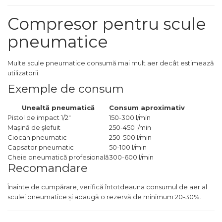
Unelte de Zugravit
Compresor pentru scule
Roata de Masurat
pneumatice
Lacate & Incuietori
Scripete Manual
Multe scule pneumatice consumă mai mult aer decât estimează
utilizatorii.
Banc de lucru – tamplarie
Exemple de consum
Transpalet / carucior
transport marfa
Unealtă pneumatică
Consum aproximativ
Perie de Sarma
Pistol de impact 1/2"
150-300 l/min
Mașină de șlefuit
250-450 l/min
Capsator Manual
Ciocan pneumatic
250-500 l/min
Poansoane Cifre & Litere
Capsator pneumatic
50-100 l/min
Cheie pneumatică profesională
300-600 l/min
Adaptor Unghiular
Recomandare
Bormasina
Nicovala fierarie
Înainte de cumpărare, verifică întotdeauna consumul de aer al
sculei pneumatice și adaugă o rezervă de minimum 20-30%.
Chei
Scari