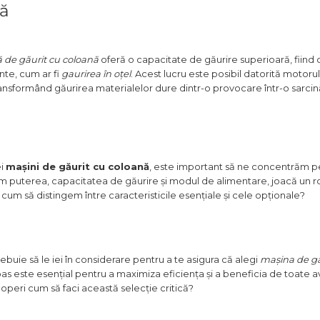
ră
 de găurit cu coloană
oferă o capacitate de găurire superioară, fiind 
nte, cum ar fi
gaurirea în oțel
. Acest lucru este posibil datorită motorul
transformând găurirea materialelor dure dintr-o provocare într-o sarci
ei
mașini de găurit cu coloană
, este important să ne concentrăm 
m puterea, capacitatea de găurire și modul de alimentare, joacă un ro
 cum să distingem între caracteristicile esențiale și cele opționale?
buie să le iei în considerare pentru a te asigura că alegi
mașina de gă
pas este esențial pentru a maximiza eficiența și a beneficia de toate a
operi cum să faci această selecție critică?