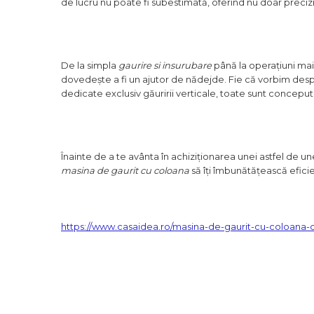
de lucru nu poate fi subestimată, oferind nu doar precizie, c
Corpuri de Iluminat
De la simpla
gaurire si insurubare
până la operațiuni m
dovedește a fi un ajutor de nădejde. Fie că vorbim de
Lanterne
dedicate exclusiv găuririi verticale, toate sunt concepute
Proiectoare
Iluminare Led
Lampi
Înainte de a te avânta în achiziționarea unei astfel de u
masina de gaurit cu coloana
să îți îmbunătățească eficie
Echipamente Pentru Service-uri
Auto
https://www.casaidea.ro/masina-de-gaurit-cu-coloana
Tester de Tensiune
Decalimetru Pneumatic si
Manual