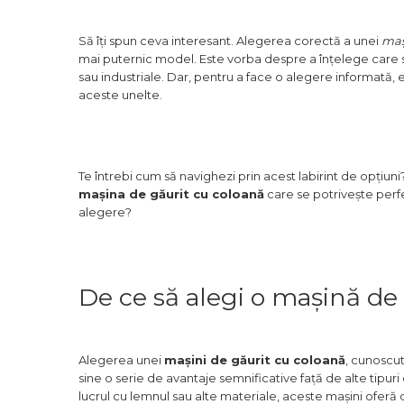
Manometru
Antifurt Bicicleta
Să îți spun ceva interesant. Alegerea corectă a unei
maș
Densimetru
mai puternic model. Este vorba despre a înțelege care sunt
sau industriale. Dar, pentru a face o alegere informată, e
Accesorii Auto
aceste unelte.
Tester Baterie Auto
Presa Arc
Cheie Roti
Te întrebi cum să navighezi prin acest labirint de opțiuni?
mașina de găurit cu coloană
care se potrivește perfe
Cheie Bujii
alegere?
Cheie Filtru Ulei
Capre & Suporti Auto
Pat Mobil Auto
De ce să alegi o mașină de
Cric Hidraulic
Set / trusa chei tubulare
Alegerea unei
mașini de găurit cu coloană
, cunoscu
Chei Tubulare
sine o serie de avantaje semnificative față de alte tipu
Multimetru Digital
lucrul cu lemnul sau alte materiale, aceste mașini oferă o