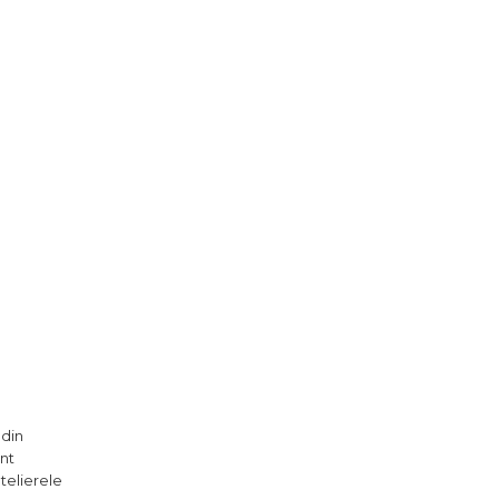
 din
unt
atelierele