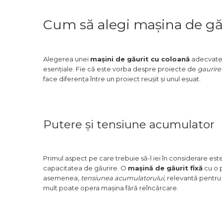
Scule de Mana
Cum să alegi mașina de gău
Surubelnite
Scule Tamplarie
Alegerea unei
mașini de găurit cu coloană
adecvate n
esențiale. Fie că este vorba despre proiecte de
gaurire
Accesorii Pentru Taiat,
face diferența între un proiect reușit și unul eșuat.
Gaurit si Slefuit
Truse Scule
Baroase
Putere și tensiune acumulator
Set Biti
Adaptoare Pentru Biti
Primul aspect pe care trebuie să-l iei în considerare est
Indoit Tevi
capacitatea de găurire. O
mașină de găurit fixă
cu o 
Ciocane Profesionale
asemenea,
tensiunea acumulatorului
, relevantă pentru
mult poate opera mașina fără reîncărcare.
Pile Metalice
Clesti