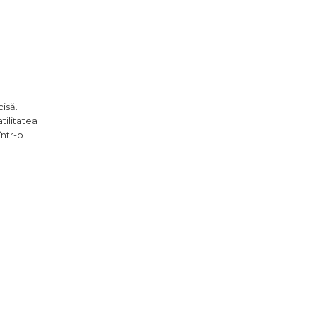
isă.
tilitatea
într-o