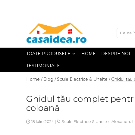
Toate Produsele
Adezivi
TOATE PRODUSELE
HOME
DESPRE NOI
Adeziv Instant & Super Glue
TESTIMONIALE
Adeziv Bicomponent &
Epoxidic
Home /
Blog /
Scule Electrice & Unelte /
Ghidul tău 
Banda Adeziva
Ghidul tău complet pentru
Pasta de Lipit Universala
coloană
Blocator & Solutie Blocare
Suruburi
18 Iulie 2024
|
Scule Electrice & Unelte
|
Alexandru 
Banda Izolatoare
Banda Teflon