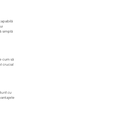
capabilă
ui
nă simplă
pe cum să
l crucial
urit cu
vantajele