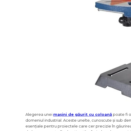
Cutii Depozitare
Chinga & Suport Mobila
Organizatoare
imbracaminte si incaltaminte
Maturi, Mopuri, Galeti &
Accesorii
Jucarii
Microscoape
Cantare
Rafturi
Baterii & Acumulatori
Alegerea unei
mașini de găurit cu coloană
poate fi o
Baterii AAA
domeniul industrial. Aceste unelte, cunoscute și sub d
esențiale pentru proiectele care cer precizie în găurire
Baterii AA