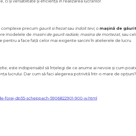
i și versatilitate și eficiență în realizarea lucrărilor.
ai complexe precum
gaurit si frezat
sau
indoit tevi
, o
mașină de găurit
spre modelele de
masini de gaurit radiale
,
masina de mortezat
, sau ce
 pentru a face față celor mai exigente sarcini în atelierele de lucru.
nelte, este indispensabil să înțelegi de ce anume ai nevoie și cum poat
nța lucrului. Dar cum să faci alegerea potrivită într-o mare de opțiuni
-de-foraj-dp55-scheppach-5906822901-900-w.html