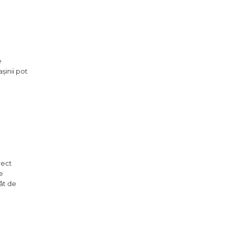
e
șinii pot
rect
e
cât de