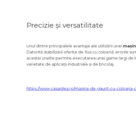
Bara Tractare Auto
Canistre benzina
(combustibil)
Precizie și versatilitate
Presa Hidraulica Tinichigerie
Set Pentru Demontat Piulite
& Suruburi
Unul dintre principalele avantaje ale utilizării unei
mașini
Datorită stabilizării oferite de
fixa cu coloană
, erorile su
Extractor Rulmenti
acestei unelte permite executarea unei game largi de lu
varietate de aplicații industriale și de bricolaj.
Presa Hidraulica Ondulare
Cabluri
Pompa transfer lichide
https://www.casaidea.ro/masina-de-gaurit-cu-coloan
Pompa Aer
Cric Manual
Ulei Hidraulic
Troliu
Palan