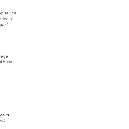
p sau cel
bricolaj
țiază
alege
ai bună
uce cu
tale
,