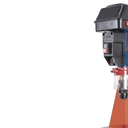
Articole Pentru Casa
Articole Pentru Gradina
Accesorii Bucatarie
Cabluri Incalzitoare cu
Termostat
Sisteme de Supraveghere &
Alarme Casa
Accesorii Baie
Accesorii Telefoane
Casti Audio
Accesorii Laptop & PC
Aparate de Curatat cu
Ultrasunete