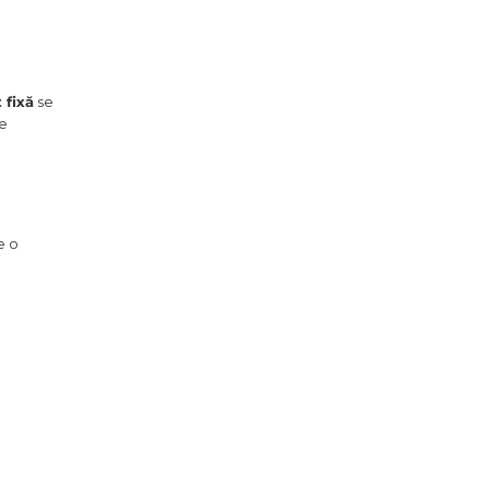
 fixă
se
le
e o
?