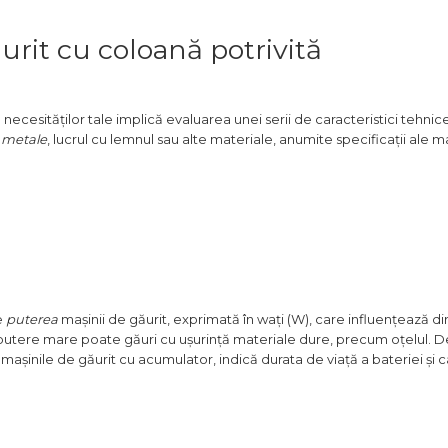
rit cu coloană potrivită
ecesităților tale implică evaluarea unei serii de caracteristici tehnic
 metale
, lucrul cu lemnul sau alte materiale, anumite specificații ale ma
e
puterea
mașinii de găurit, exprimată în wați (W), care influențează di
putere mare poate găuri cu ușurință materiale dure, precum oțelul. D
 mașinile de găurit cu acumulator, indică durata de viață a bateriei și 