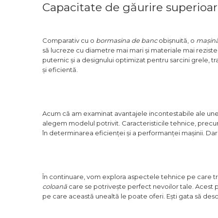
Cheie & Adaptor
Capacitate de găurire superioa
Dinamometric
Carucior Scule
Echipamente de Siguranta
Comparativ cu o
bormasina de banc
obișnuită, o
mașină
Auto
să lucreze cu diametre mai mari și materiale mai reziste
puternic și a designului optimizat pentru sarcini grele, 
Stetoscop Auto
și eficientă.
Tester Compresie Auto
Truse reparatii anvelope
Dispozitiv Aerisire &
Acum că am examinat avantajele incontestabile ale un
Schimbare Lichid Frana
alegem modelul potrivit. Caracteristicile tehnice, precu
în determinarea eficienței și a performanței mașinii. Dar
Chingi Auto & Coarde
Elastice
Intretinere & Cosmetica
auto
În continuare, vom explora aspectele tehnice pe care tre
Scule pentru coloana de
coloană
care se potrivește perfect nevoilor tale. Acest 
esapament
pe care această unealtă le poate oferi. Ești gata să desc