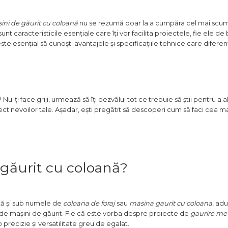
ini de găurit cu coloană
nu se rezumă doar la a cumpăra cel mai scum
 caracteristicile esențiale care îți vor facilita proiectele, fie ele de 
ste esențial să cunoști avantajele și specificațiile tehnice care diferen
 Nu-ți face griji, urmează să îți dezvălui tot ce trebuie să știi pentru a 
ct nevoilor tale. Așadar, ești pregătit să descoperi cum să faci cea m
 găurit cu coloană?
tă și sub numele de
coloana de foraj
sau
masina gaurit cu coloana
, ad
ri de mașini de găurit. Fie că este vorba despre proiecte de
gaurire me
 precizie și versatilitate greu de egalat.