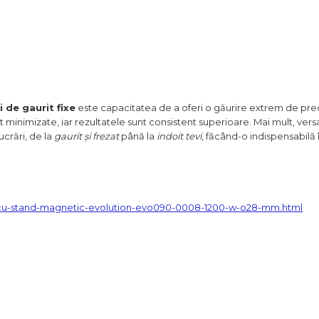
 de gaurit fixe
este capacitatea de a oferi o găurire extrem de prec
nt minimizate, iar rezultatele sunt consistent superioare. Mai mult, versa
crări, de la
gaurit și frezat
până la
indoit tevi
, făcând-o indispensabilă 
a-cu-stand-magnetic-evolution-evo090-0008-1200-w-o28-mm.html