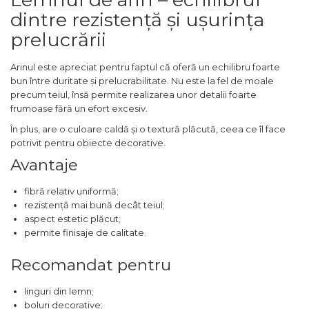
dintre rezistență și ușurința
Unelte de Zugravit
prelucrării
Roata de Masurat
Lacate & Incuietori
Arinul este apreciat pentru faptul că oferă un echilibru foarte
bun între duritate și prelucrabilitate. Nu este la fel de moale
Scripete Manual
precum teiul, însă permite realizarea unor detalii foarte
Banc de lucru – tamplarie
frumoase fără un efort excesiv.
Transpalet / carucior
În plus, are o culoare caldă și o textură plăcută, ceea ce îl face
transport marfa
potrivit pentru obiecte decorative.
Perie de Sarma
Avantaje
Capsator Manual
fibră relativ uniformă;
Poansoane Cifre & Litere
rezistență mai bună decât teiul;
aspect estetic plăcut;
Adaptor Unghiular
permite finisaje de calitate.
Bormasina
Nicovala fierarie
Recomandat pentru
Chei
linguri din lemn;
Scari
boluri decorative;