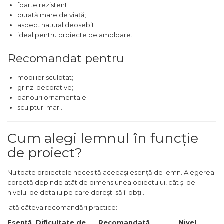
foarte rezistent;
Fierastraie Electrice
durată mare de viață;
aspect natural deosebit;
Fierastrau cu banda vertical
ideal pentru proiecte de amploare.
Foarfeci Electrice
Recomandat pentru
Aspiratoare Profesionale &
Industriale
mobilier sculptat;
Dezumidificatoare de Aer
grinzi decorative;
Profesionale Industriale
panouri ornamentale;
sculpturi mari.
Acumulatori & Incarcatoare
Scule Electrice: Bormasini,
Autofiletante
Cum alegi lemnul în funcție
Statii & Masini Universale de
Ascutit Scule
de proiect?
Aparate de masurat digitale
Nu toate proiectele necesită aceeași esență de lemn. Alegerea
& Telemetru laser
corectă depinde atât de dimensiunea obiectului, cât și de
Pistoale & Capsatoare
nivelul de detaliu pe care dorești să îl obții.
Electrice pentru Cuie si Capse
Iată câteva recomandări practice:
Aparat / dispozitiv ascutit
Esență
Dificultate de
Recomandată
Nivel