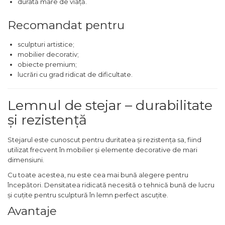
durată mare de viață.
verticala / profesionala
Recomandat pentru
Electropalan & Scripete
Electric
sculpturi artistice;
Suport Bormasina
mobilier decorativ;
obiecte premium;
Priza & prelungitoare
lucrări cu grad ridicat de dificultate.
electrice
Scule multifunctionale si
accesorii
Lemnul de stejar – durabilitate
și rezistență
Compresoare de Aer
Profesionale
Stejarul este cunoscut pentru duritatea și rezistența sa, fiind
Masini de Slefuit Alternative
utilizat frecvent în mobilier și elemente decorative de mari
si Orbitale
dimensiuni.
Aparate & Invertoare de
Cu toate acestea, nu este cea mai bună alegere pentru
Sudura
începători. Densitatea ridicată necesită o tehnică bună de lucru
Rindele Electrice
și cuțite pentru sculptură în lemn perfect ascuțite.
Avantaje
Generator Curent Electric
Masina debitat metal