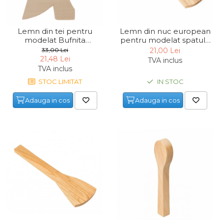
Lemn din tei pentru
Lemn din nuc european
modelat Bufnita
pentru modelat spatula
BeaverCraft Bird Owl, 100
BeaverCraft B11 Walnut,
33,00 Lei
21,00 Lei
mm
290 mm
21,48 Lei
TVA inclus
TVA inclus
STOC LIMITAT
IN STOC
Adauga in cos
Adauga in cos