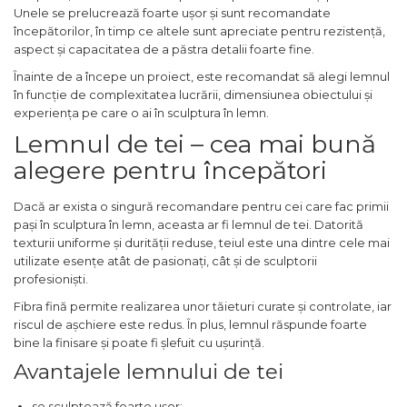
Pompa transfer lichide
Unele se prelucrează foarte ușor și sunt recomandate
începătorilor, în timp ce altele sunt apreciate pentru rezistență,
Pompa Aer
aspect și capacitatea de a păstra detalii foarte fine.
Cric Manual
Înainte de a începe un proiect, este recomandat să alegi lemnul
Ulei Hidraulic
în funcție de complexitatea lucrării, dimensiunea obiectului și
experiența pe care o ai în sculptura în lemn.
Troliu
Lemnul de tei – cea mai bună
Palan
alegere pentru începători
Cheie & Adaptor
Dinamometric
Dacă ar exista o singură recomandare pentru cei care fac primii
pași în sculptura în lemn, aceasta ar fi lemnul de tei. Datorită
Carucior Scule
texturii uniforme și durității reduse, teiul este una dintre cele mai
Echipamente de Siguranta
utilizate esențe atât de pasionați, cât și de sculptorii
Auto
profesioniști.
Stetoscop Auto
Fibra fină permite realizarea unor tăieturi curate și controlate, iar
riscul de așchiere este redus. În plus, lemnul răspunde foarte
Tester Compresie Auto
bine la finisare și poate fi șlefuit cu ușurință.
Truse reparatii anvelope
Avantajele lemnului de tei
Dispozitiv Aerisire &
Schimbare Lichid Frana
se sculptează foarte ușor;