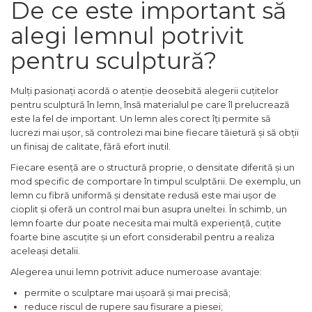
De ce este important să
Lampi
alegi lemnul potrivit
Echipamente Pentru Service-uri
pentru sculptură?
Auto
Tester de Tensiune
Mulți pasionați acordă o atenție deosebită alegerii cuțitelor
Decalimetru Pneumatic si
pentru sculptură în lemn, însă materialul pe care îl prelucrează
Manual
este la fel de important. Un lemn ales corect îți permite să
lucrezi mai ușor, să controlezi mai bine fiecare tăietură și să obții
Manometru
un finisaj de calitate, fără efort inutil.
Antifurt Bicicleta
Fiecare esență are o structură proprie, o densitate diferită și un
Densimetru
mod specific de comportare în timpul sculptării. De exemplu, un
lemn cu fibră uniformă și densitate redusă este mai ușor de
Accesorii Auto
cioplit și oferă un control mai bun asupra uneltei. În schimb, un
Tester Baterie Auto
lemn foarte dur poate necesita mai multă experiență, cuțite
foarte bine ascuțite și un efort considerabil pentru a realiza
Presa Arc
aceleași detalii.
Cheie Roti
Alegerea unui lemn potrivit aduce numeroase avantaje:
Cheie Bujii
permite o sculptare mai ușoară și mai precisă;
reduce riscul de rupere sau fisurare a piesei;
Cheie Filtru Ulei