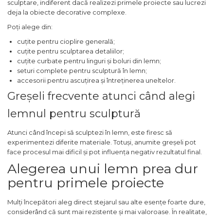
sculptare, indiferent dacă realizezi primele proiecte sau lucrezi
Pistol de Antifonat
deja la obiecte decorative complexe.
Pistol Pneumatic Pentru
Poți alege din:
Silicon
cuțite pentru cioplire generală;
Surubelnita pneumatica si
cuțite pentru sculptarea detaliilor;
pistol pneumatic de insurubat
cuțite curbate pentru linguri și boluri din lemn;
Accesorii Scule Pneumatice
seturi complete pentru sculptură în lemn;
accesorii pentru ascuțirea și întreținerea uneltelor.
Capsator pneumatic pentru
Greșeli frecvente atunci când alegi
cuie
Polizoare Pneumatice
lemnul pentru sculptură
Atunci când începi să sculptezi în lemn, este firesc să
Unelte de Gradinarit
experimentezi diferite materiale. Totuși, anumite greșeli pot
Pompa Apa Gradina
face procesul mai dificil și pot influența negativ rezultatul final.
Motocoasa si coasa
Alegerea unui lemn prea dur
electrica
pentru primele proiecte
Carucioare & Remorca de
Gradina
Mulți începători aleg direct stejarul sau alte esențe foarte dure,
considerând că sunt mai rezistente și mai valoroase. În realitate,
Fierastraie de Mana