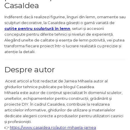
CasaIdea
Indiferent dacă realizezi figurine, linguri din lemn, ornamente sau
sculpturi decorative, la CasaIdea găsești o gamă variată de
cuțite pentru sculptură în lemn
, seturi și accesorii
concepute pentru diferite tehnici și niveluri de experiență.
Alegând unelte de calitate și esența de lemn potrivită, vei putea
transforma fiecare proiect într-o lucrare realizată cu precizie și
atenție la detalii.
Despre autor
Acest articol a fost redactat de Jarnea Mihaela autor al
ghidurilor tehnice publicate pe blogul CasaIdea.
Mihaela este autor de conținut specializat în domeniul sculelor,
uneltelor, echipamentelor pentru construcții, grădinărit și
proiecte DIY. În cadrul CasaIdea, contribuie la realizarea
articolelor informative, ghidurilor de utilizare și materialelor
dedicate alegerii corecte a produselor pentru utilizatori casnici
și profesioniști.
👉
https://www.casaidea.ro/autor-mihaela-jarnea