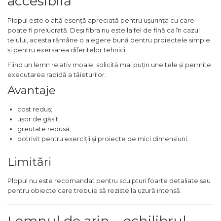
accesibilă
Indoit Tevi
Plopul este o altă esență apreciată pentru ușurința cu care
Ciocane Profesionale
poate fi prelucrată. Deși fibra nu este la fel de fină ca în cazul
teiului, acesta rămâne o alegere bună pentru proiectele simple
Pile Metalice
și pentru exersarea diferitelor tehnici.
Clesti
Fiind un lemn relativ moale, solicită mai puțin uneltele și permite
Scule Electrician
executarea rapidă a tăieturilor.
Subler
Avantaje
Topoare & Toporisti
cost redus;
Sarpe Desfundat Tevi
ușor de găsit;
greutate redusă;
Nivele
potrivit pentru exerciții și proiecte de mici dimensiuni.
Ruleta de Masurat
Limitări
Amortizoare Hidraulice
Dalta si dornuri
Plopul nu este recomandat pentru sculpturi foarte detaliate sau
pentru obiecte care trebuie să reziste la uzură intensă.
Rigla de Masurat Pentru
Constructii
Lemnul de arin – echilibrul
Scule Unelte Accesorii