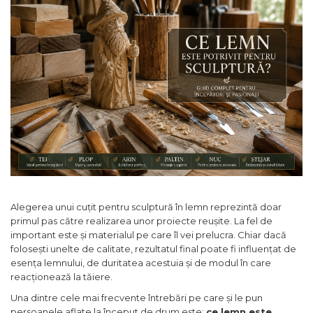
Articole Pentru Gradina
Accesorii Bucatarie
Cabluri Incalzitoare cu
Termostat
Sisteme de Supraveghere &
Alarme Casa
Accesorii Baie
Accesorii Telefoane
Casti Audio
Accesorii Laptop & PC
Alegerea unui cuțit pentru sculptură în lemn reprezintă doar
Aparate de Curatat cu
primul pas către realizarea unor proiecte reușite. La fel de
Ultrasunete
important este și materialul pe care îl vei prelucra. Chiar dacă
folosești unelte de calitate, rezultatul final poate fi influențat de
Cutii Depozitare
esența lemnului, de duritatea acestuia și de modul în care
Chinga & Suport Mobila
reacționează la tăiere.
Organizatoare
Una dintre cele mai frecvente întrebări pe care și le pun
imbracaminte si incaltaminte
persoanele aflate la început de drum este:
ce lemn este