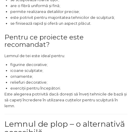
are o fibră uniformă și fină;
Chingi Auto & Coarde
permite realizarea detaliilor precise;
Elastice
este potrivit pentru majoritatea tehnicilor de sculptură;
Intretinere & Cosmetica
se finisează rapid și oferă un aspect plăcut.
auto
Pentru ce proiecte este
Scule pentru coloana de
recomandat?
esapament
Lemnul de tei este ideal pentru:
Scule de Mana
figurine decorative;
Surubelnite
icoane sculptate;
ornamente;
Scule Tamplarie
reliefuri decorative;
Accesorii Pentru Taiat,
exerciții pentru începători.
Gaurit si Slefuit
Este alegerea potrivită dacă dorești să înveți tehnicile de bază și
să capeți încredere în utilizarea cuțitelor pentru sculptură în
Truse Scule
lemn.
Baroase
Set Biti
Lemnul de plop – o alternativă
Adaptoare Pentru Biti