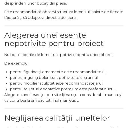
desprinderii unor bucăți din piesă.
Pamant
Este recomandat să observi structura lemnului înainte de fiecare
Accesorii Motoburghie
tăietură și să adaptezi direcția de lucru.
Masini Tuns Iarba & Gazon
Site Rotative de Gradina
Alegerea unei esențe
Drujbe & Fierastraie
nepotrivite pentru proiect
Telescopice
Nu toate tipurile de lemn sunt potrivite pentru orice obiect.
Garduri electrice animale
De exemplu:
Greble
pentru figurine și ornamente este recomandat teiul;
Semanatori
pentru linguri și boluri sunt potrivite teiul și arinul;
pentru mobilier sculptat este recomandat stejarul;
Unelte & utilaje constructii
pentru sculpturi decorative premium este preferat nucul.
Alegerea unei esențe potrivite îți va ușura considerabil munca și
Mai compactor
va contribui la un rezultat final mai reușit.
Betoniere
Placa compactoare
Neglijarea calității uneltelor
Roabe