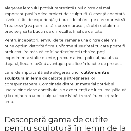
Alegerea lemnului potrivit reprezintă unul dintre cei mai
importanți pași în orice proiect de sculptură. O esență adaptată
nivelului tău de experiență și tipului de obiect pe care dorești să
îl realizezi îți va permite să lucrezi mai ușor, să obții detalii mai
precise și să te bucuri de un rezultat final de calitate.
Pentru începători, lemnul de tei rămâne una dintre cele mai
bune opțiuni datorită fibrei uniforme și ușurinței cu care poate fi
prelucrat. Pe măsură ce îți perfecționezi tehnica, poți
experimenta și alte esențe, precum arinul, paltinul, nucul sau
stejarul, fiecare având avantaje specifice în funcție de proiect.
La fel de importantă este alegerea unor
cuțite pentru
sculptură în lemn
de calitate și întreținerea lor
corespunzătoare. Combinația dintre un material potrivit și
unelte bine alese contribuie la o experiență de lucru mai plăcută
și la obținerea unor sculpturi care își păstrează frumusețea în
timp.
Descoperă gama de cuțite
pentru sculptură în lemn de la