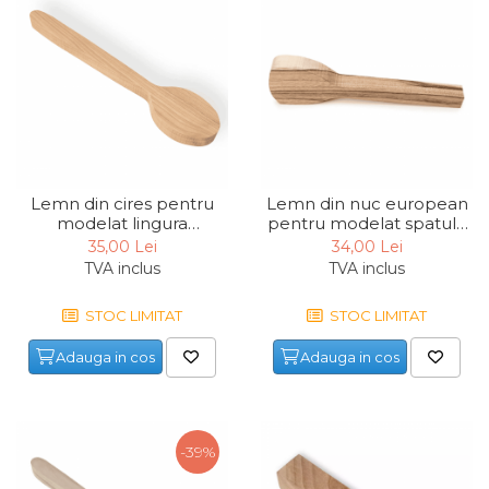
Lemn din cires pentru
Lemn din nuc european
modelat lingura
pentru modelat spatula
BeaverCraft B10 Cherry,
BeaverCraft B8 Walnut,
35,00 Lei
34,00 Lei
400 mm
265 mm
TVA inclus
TVA inclus
STOC LIMITAT
STOC LIMITAT
Adauga in cos
Adauga in cos
-39%