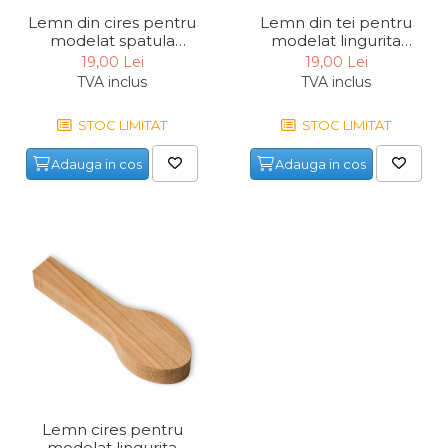
Lemn din tei pentru
Lemn din cires pentru
modelat lingurita
modelat spatula
BeaverCraft B6, 150 mm
BeaverCraft B11 Walnut,
19,00 Lei
19,00 Lei
290 mm
TVA inclus
TVA inclus
STOC LIMITAT
STOC LIMITAT
Adauga in cos
Adauga in cos
Lemn cires pentru
modelat lingurita