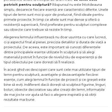
potrivit pentru sculptură?
Răspunsul nu este întotdeauna
Maturi, Mopuri, Galeti &
simplu, deoarece fiecare esență are caracteristici diferite. Unele
Accesorii
tipuri de lemn sunt moi și ușor de prelucrat, fiind ideale pentru
Jucarii
primele proiecte, în timp ce altele sunt mai dense și oferă o
rezistență superioară, fiind preferate pentru sculpturi complexe
Microscoape
sau obiecte care trebuie să reziste în timp.
Cantare
Alegerea lemnului influențează nu doar ușurința cu care lucrezi,
ci și aspectul final al piesei, precizia detaliilor și durata de viață a
Rafturi
proiectului. De aceea, este important să cunoști diferențele
dintre principalele esențe utilizate în sculptură și să alegi
Baterii & Acumulatori
materialul potrivit în funcție de nivelul tău de experiență și de
tipul obiectului pe care dorești să îl realizezi.
Baterii AAA
În acest ghid vei descoperi care sunt cele mai utilizate tipuri de
Baterii AA
lemn pentru sculptură, avantajele și dezavantajele fiecărei
esențe, cum alegi lemnul în funcție de proiect și ce greșeli este
Corpuri de Iluminat
bine să eviți. Indiferent dacă dorești să sculptezi figurine, linguri,
boluri, obiecte decorative sau alte creații din lemn, informațiile
Lanterne
de mai jos te vor ajuta să faci o alegere inspirată și să obții
Proiectoare
rezultate mai bune.
Iluminare Led