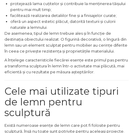
protejează lama cuțitelor și contribuie la menținerea tăișului
Capre & Suporti Auto
pentru mai mult timp;
facilitează realizarea detaliilor fine și a finisajelor curate;
Pat Mobil Auto
oferă un aspect estetic plăcut, datorită texturii și culorii
Cric Hidraulic
naturale a lemnului.
De asemenea, tipul de lemn trebuie ales și în funcție de
Set / trusa chei tubulare
destinația obiectului realizat. O figurină decorativă, o lingură din
Chei Tubulare
lemn sau un element sculptat pentru mobilier au cerințe diferite
în ceea ce privește rezistența și proprietățile materialului.
Multimetru Digital
A înțelege caracteristicile fiecărei esențe este primul pas pentru
Bara Tractare Auto
a transforma sculptura în lemn într-o activitate mai plăcută, mai
eficientă și cu rezultate pe măsura așteptărilor.
Canistre benzina
(combustibil)
Presa Hidraulica Tinichigerie
Cele mai utilizate tipuri
Set Pentru Demontat Piulite
de lemn pentru
& Suruburi
sculptură
Extractor Rulmenti
Presa Hidraulica Ondulare
Există numeroase esențe de lemn care pot fi folosite pentru
Cabluri
sculptură, însă nu toate sunt potrivite pentru aceleași proiecte.