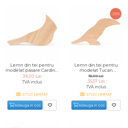
-35%
Lemn din tei pentru
Lemn din tei pentru
modelat pasare Cardinal
modelat Tucan
BeaverCraft Bird
BeaverCraft Bird Toucan,
39,00 Lei
55,00 Lei
Cardinal, 145 mm
190 mm
35,57 Lei
TVA inclus
TVA inclus
STOC LIMITAT
STOC LIMITAT
Adauga in cos
Adauga in cos