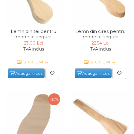
Lemn din tei pentru
Lemn din cires pentru
modelat lingura
modelat lingura
BeaverCraft B1, 260 mm
BeaverCraft B9 Cherry,
23,00 Lei
22,54 Lei
290 mm
TVA inclus
TVA inclus
STOC LIMITAT
STOC LIMITAT
Adauga in cos
Adauga in cos
-35%