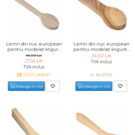
Lemn din nuc european
Lemn din nuc european
pentru modelat lingura
pentru modelat lingurita
BeaverCraft B10 Walnut,
BeaverCraft B7 Walnut,
45,00 Lei
24,00 Lei
400 mm
165 mm
27,56 Lei
TVA inclus
TVA inclus
STOC LIMITAT
IN STOC
Adauga in cos
Adauga in cos