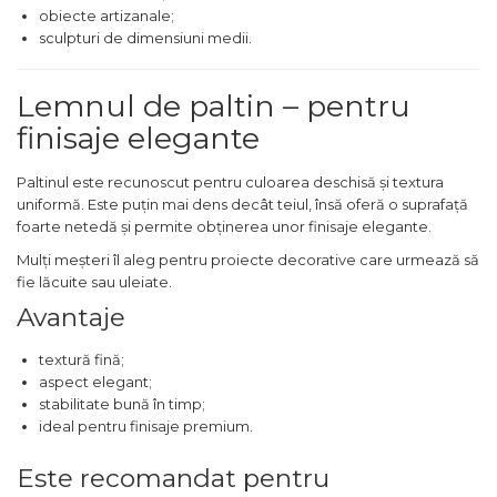
obiecte artizanale;
Echipamente de Lucru &
sculpturi de dimensiuni medii.
Protectia Muncii
Multidetector
Lemnul de paltin – pentru
Pistol Spuma Poliuretanica
finisaje elegante
Pistol Silicon (Tub de
Silicon)
Paltinul este recunoscut pentru culoarea deschisă și textura
uniformă. Este puțin mai dens decât teiul, însă oferă o suprafață
Termometru Infrarosu
foarte netedă și permite obținerea unor finisaje elegante.
Menghina de banc –
Mulți meșteri îl aleg pentru proiecte decorative care urmează să
tamplarie si alte domenii
fie lăcuite sau uleiate.
Suruburi si dibluri
Avantaje
Carlige de Ridicare
textură fină;
Dispozitive de Taiat si
aspect elegant;
Manipulat Sticla
stabilitate bună în timp;
ideal pentru finisaje premium.
Scule Electrice & Unelte
Este recomandat pentru
Ciocane Rotopercutoare &