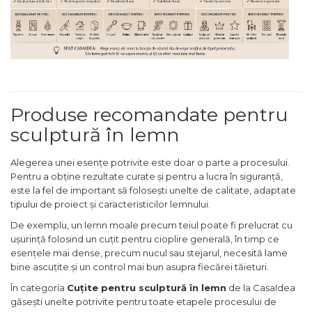
Purificatoare de aer
Scule Pneumatice
Set Pneumatic & Truse
Unelte Pneumatice
Pistol de vopsit
Produse recomandate pentru
Scule Pneumatice cu Clichet
sculptură în lemn
Aparat/pistol sablare
Pistol de Suflat Pneumatic
Alegerea unei esențe potrivite este doar o parte a procesului.
Pentru a obține rezultate curate și pentru a lucra în siguranță,
Slefuitor Pneumatic
este la fel de important să folosești unelte de calitate, adaptate
Ciocan Pneumatic
tipului de proiect și caracteristicilor lemnului.
De exemplu, un lemn moale precum teiul poate fi prelucrat cu
Pistol de Umflat Cauciucuri
ușurință folosind un cuțit pentru cioplire generală, în timp ce
cu Manometru
esențele mai dense, precum nucul sau stejarul, necesită lame
Bormasina Pneumatica
bine ascuțite și un control mai bun asupra fiecărei tăieturi.
Pistol Pneumatic Pentru
În categoria
Cuțite pentru sculptură în lemn
de la CasaIdea
Popnituri
găsești unelte potrivite pentru toate etapele procesului de