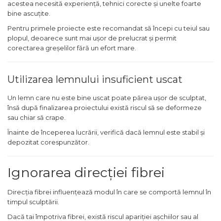
acestea necesită experiență, tehnici corecte și unelte foarte
Foarfece Gradina
bine ascuțite.
Lopeti Gradina
Pentru primele proiecte este recomandat să începi cu teiul sau
plopul, deoarece sunt mai ușor de prelucrat și permit
Foarfece Electrice
corectarea greșelilor fără un efort mare.
Aspiratoare & Suflante
Frunze
Utilizarea lemnului insuficient uscat
Motocultoare
Dispozitiv de Batut Stalpi
Un lemn care nu este bine uscat poate părea ușor de sculptat,
însă după finalizarea proiectului există riscul să se deformeze
Freze de Zapada
sau chiar să crape.
Masina Tuns Gard Viu
Înainte de începerea lucrării, verifică dacă lemnul este stabil și
depozitat corespunzător.
Tocatoare Crengi
Masina de Maturat
Ignorarea direcției fibrei
Pulverizatoare
Trimmere Iarba & Gazon
Direcția fibrei influențează modul în care se comportă lemnul în
timpul sculptării.
Motosape
Dacă tai împotriva fibrei, există riscul apariției așchiilor sau al
Motoburghie & Foreze de