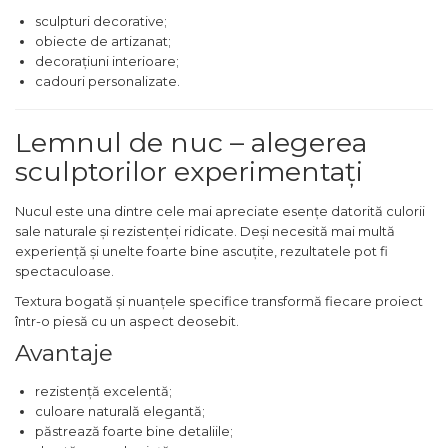
Demolatoare cu SDS-MAX / SDS-
sculpturi decorative;
Plus
Flex & Polizor Unghiular,
obiecte de artizanat;
Suporti & Discuri
decorațiuni interioare;
cadouri personalizate.
Pompe, Turbojet, Aparate &
Utilaje Spalat Auto
Lemnul de nuc – alegerea
Masini de Frezat Verticale
sculptorilor experimentați
Masini de Taiat / Frezat
Caneluri
Nucul este una dintre cele mai apreciate esențe datorită culorii
Masina de tuns oi
sale naturale și rezistenței ridicate. Deși necesită mai multă
profesionala
experiență și unelte foarte bine ascuțite, rezultatele pot fi
Pistoale de Vopsit
spectaculoase.
Letcoane & Consumabile
Textura bogată și nuanțele specifice transformă fiecare proiect
într-o piesă cu un aspect deosebit.
Pistol de lipit si accesorii
Avantaje
Suflante cu Aer Cald
rezistență excelentă;
Pietre si polizoare de banc
culoare naturală elegantă;
profesionale
păstrează foarte bine detaliile;
Masina de gaurit cu coloana