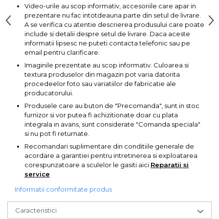
lemn
Video-urile au scop informativ, accesoriile care apar in
Suruburi si dibluri
prezentare nu fac intotdeauna parte din setul de livrare.
A se verifica cu atentie descrierea produsului care poate
Aeroterme si Ventilatoare
include si detalii despre setul de livrare. Daca aceste
Carlige de Ridicare
informatii lipsesc ne puteti contacta telefonic sau pe
email pentru clarificare.
Bormasini & Masini de Gaurit
Dispozitive de Taiat si
Imaginile prezentate au scop informativ. Culoarea si
Manipulat Sticla
textura produselor din magazin pot varia datorita
Compresoare Auto
procedeelor foto sau variatiilor de fabricatie ale
producatorului.
Masini de Ascutit Burghie
Produsele care au buton de "Precomanda", sunt in stoc
furnizor si vor putea fi achizitionate doar cu plata
integrala in avans, sunt considerate "Comanda speciala"
Discuri Fierastrau Circular
si nu pot fi returnate.
Recomandari suplimentare din conditiile generale de
Dispozitive de taiat polistiren
acordare a garantiei pentru intretinerea si exploatarea
corespunzatoare a sculelor le gasiti aici
Reparatii și
service
Polizoare drepte & accesorii
Informatii conformitate produs
Purificatoare de aer
Caracteristici