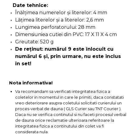
Ascutit Scule
Date tehnice:
Stetoscop Auto
Chei
Înălţimea numerelor şi literelor: 4 mm
Aparate de masurat digitale &
Lăţimea literelor şi a literelor: 2,6 mm
Telemetru laser
Tester Compresie Auto
Scari
Lungimea perforatorului: 28 mm
Dimensiuniea cutiei din PVC: 17 X 11 X 4 cm
Pistoale & Capsatoare Electrice
Truse reparatii anvelope
Echipamente de Lucru &
Greutate: 520 g
pentru Cuie si Capse
Protectia Muncii
De reţinut: numărul 9 este înlocuit cu
Dispozitiv Aerisire & Schimbare
numărul 6 şi, prin urmare, nu este inclus
Aparat / dispozitiv ascutit lant
Lichid Frana
Multidetector
în set!
drujba si accesorii
Chingi Auto & Coarde Elastice
Pistol Spuma Poliuretanica
Masini de Ascutit Panza Circular
Nota informativa!
Intretinere & Cosmetica auto
Pistol Silicon (Tub de Silicon)
Va recomandam sa verificati integritatea fizica a
Accesorii & Echipamente
coletelor in momentul in care le primiti, daca constatati
Spalatorie Auto
vreo deteriorare asupra coletului solicitati curierului un
Scule pentru coloana de
Termometru Infrarosu
proces-verbal de dauna ( GLS Curier sau TNT Courier ).
esapament
Daca nu se verifica continutul si nu faceti procesul verbal
Masina de taiat beton
de dauna orice reclamatie ulterioara referitoare la
Menghina de banc – tamplarie
integritatea fizica a continutului din colet va fi
si alte domenii
considerata nula.
Utilaje tamplarie / prelucrare