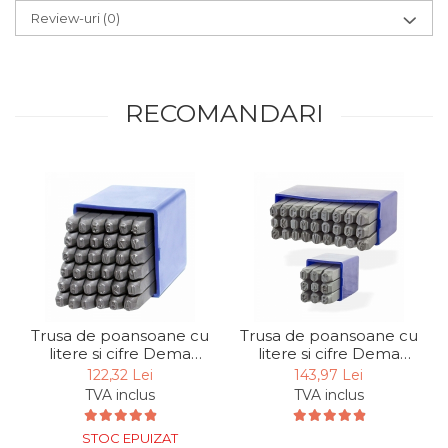
Review-uri
(0)
RECOMANDARI
Trusa de poansoane cu
Trusa de poansoane cu
litere si cifre Dema
litere si cifre Dema
18502, 4 mm, 36 piese
18503, 6 mm, 36 piese
122,32 Lei
143,97 Lei
TVA inclus
TVA inclus
STOC EPUIZAT