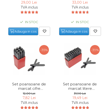
Mannesmann 244-04,
Mannesmann 244-05,
29,00 Lei
33,00 Lei
4 mm, 26 piese
5 mm, 26 piese
TVA inclus
TVA inclus
IN STOC
IN STOC
Adauga in cos
Adauga in cos
-35%
-39%
Set poansoane de
Set poansoane de
marcat cifre
marcat litere
Mannesmann 245-05, 5
Mannesmann 243-B-3,
12,00 Lei
31,90 Lei
mm, 9 piese
3 mm, 27 piese
7,82 Lei
19,49 Lei
TVA inclus
TVA inclus