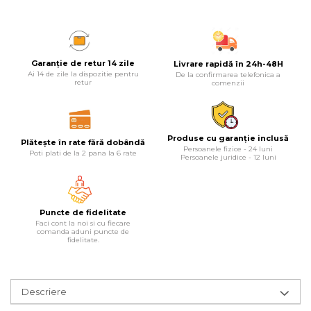
Masina debitat metal
Pompa transfer lichide
Scripete Manual
Semanatori
Fierastraie Electrice
Pompa Aer
Garanție de retur 14 zile
Livrare rapidă în 24h-48H
Banc de lucru – tamplarie
Ai 14 de zile la dispozitie pentru
De la confirmarea telefonica a
Fierastrau cu banda vertical
Cric Manual
retur
comenzii
Transpalet / carucior transport
Foarfeci Electrice
Ulei Hidraulic
marfa
Produse cu garanție inclusă
Plătește în rate fără dobândă
Aspiratoare Profesionale &
Troliu
Perie de Sarma
Persoanele fizice - 24 luni
Poti plati de la 2 pana la 6 rate
Persoanele juridice - 12 luni
Industriale
Palan
Capsator Manual
Dezumidificatoare de Aer
Profesionale Industriale
Puncte de fidelitate
Cheie & Adaptor Dinamometric
Poansoane Cifre & Litere
Faci cont la noi si cu fiecare
comanda aduni puncte de
fidelitate.
Acumulatori & Incarcatoare
Carucior Scule
Adaptor Unghiular Bormasina
Scule Electrice: Bormasini,
Autofiletante
Echipamente de Siguranta Auto
Nicovala fierarie
Descriere
Statii & Masini Universale de