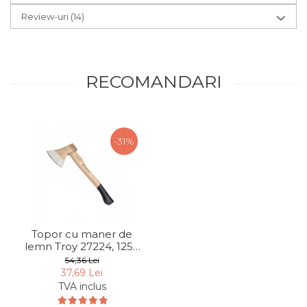
Review-uri
(14)
RECOMANDARI
-31%
Topor cu maner de
lemn Troy 27224, 1250
gr
54,36 Lei
37,69 Lei
TVA inclus