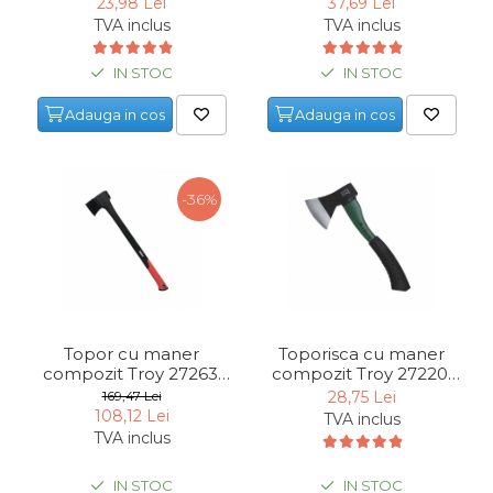
23,98 Lei
37,69 Lei
TVA inclus
TVA inclus
IN STOC
IN STOC
Adauga in cos
Adauga in cos
-36%
Topor cu maner
Toporisca cu maner
compozit Troy 27263,
compozit Troy 27220,
1800 g
600 gr
169,47 Lei
28,75 Lei
108,12 Lei
TVA inclus
TVA inclus
IN STOC
IN STOC