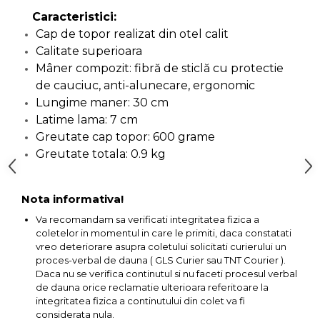
lemn
Caracteristici:
Suruburi si dibluri
Cap de topor realizat din otel calit
Aeroterme si Ventilatoare
Calitate superioara
Carlige de Ridicare
Mâner compozit: fibră de sticlă cu protectie
Bormasini & Masini de Gaurit
de cauciuc, anti-alunecare, ergonomic
Dispozitive de Taiat si
Lungime maner: 30 cm
Manipulat Sticla
Compresoare Auto
Latime lama: 7 cm
Greutate cap topor: 600 grame
Masini de Ascutit Burghie
Greutate totala: 0.9 kg
Discuri Fierastrau Circular
Nota informativa!
Va recomandam sa verificati integritatea fizica a
Dispozitive de taiat polistiren
coletelor in momentul in care le primiti, daca constatati
vreo deteriorare asupra coletului solicitati curierului un
proces-verbal de dauna ( GLS Curier sau TNT Courier ).
Polizoare drepte & accesorii
Daca nu se verifica continutul si nu faceti procesul verbal
de dauna orice reclamatie ulterioara referitoare la
Purificatoare de aer
integritatea fizica a continutului din colet va fi
considerata nula.