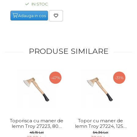
IN STOC
Adauga in cos
PRODUSE SIMILARE
-47%
-31%
Toporisca cu maner de
Topor cu maner de
lemn Troy 27223, 800
lemn Troy 27224, 1250
gr
gr
45,15 Lei
54,36 Lei