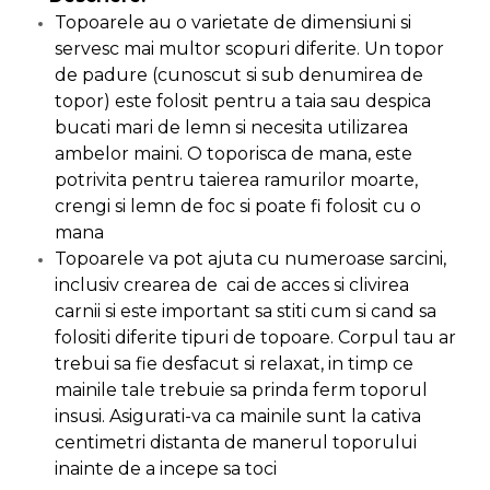
Ascutit Scule
Topoarele au o varietate de dimensiuni si
Stetoscop Auto
Chei
servesc mai multor scopuri diferite. Un topor
Aparate de masurat digitale &
de padure (cunoscut si sub denumirea de
Telemetru laser
Tester Compresie Auto
Scari
topor) este folosit pentru a taia sau despica
bucati mari de lemn si necesita utilizarea
Pistoale & Capsatoare Electrice
Truse reparatii anvelope
Echipamente de Lucru &
ambelor maini. O toporisca de mana, este
pentru Cuie si Capse
Protectia Muncii
potrivita pentru taierea ramurilor moarte,
Dispozitiv Aerisire & Schimbare
crengi si lemn de foc si poate fi folosit cu o
Aparat / dispozitiv ascutit lant
Lichid Frana
Multidetector
mana
drujba si accesorii
Topoarele va pot ajuta cu numeroase sarcini,
Chingi Auto & Coarde Elastice
Pistol Spuma Poliuretanica
inclusiv crearea de cai de acces si clivirea
Masini de Ascutit Panza Circular
carnii si este important sa stiti cum si cand sa
Intretinere & Cosmetica auto
Pistol Silicon (Tub de Silicon)
folositi diferite tipuri de topoare. Corpul tau ar
Accesorii & Echipamente
trebui sa fie desfacut si relaxat, in timp ce
Spalatorie Auto
Scule pentru coloana de
Termometru Infrarosu
mainile tale trebuie sa prinda ferm toporul
esapament
insusi. Asigurati-va ca mainile sunt la cativa
Masina de taiat beton
Menghina de banc – tamplarie
centimetri distanta de manerul toporului
si alte domenii
inainte de a incepe sa toci
Utilaje tamplarie / prelucrare