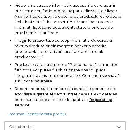
Video-urile au scop informativ, accesoriile care apar in
prezentare nu fac intotdeauna parte din setul de livrare.
A se verifica cu atentie descrierea produsului care poate
include si detalii despre setul de livrare. Daca aceste
informatii lipsesc ne puteti contacta telefonic sau pe
email pentru clarificare.
Imaginile prezentate au scop informativ. Culoarea si
textura produselor din magazin pot varia datorita
procedeelor foto sau variatiilor de fabricatie ale
producatorului.
Produsele care au buton de "Precomanda", sunt in stoc
furnizor si vor putea fi achizitionate doar cu plata
integrala in avans, sunt considerate "Comanda speciala"
si nu pot fi returnate.
Recomandari suplimentare din conditiile generale de
acordare a garantiei pentru intretinerea si exploatarea
corespunzatoare a sculelor le gasiti aici
Reparatii și
service
Informatii conformitate produs
Caracteristici