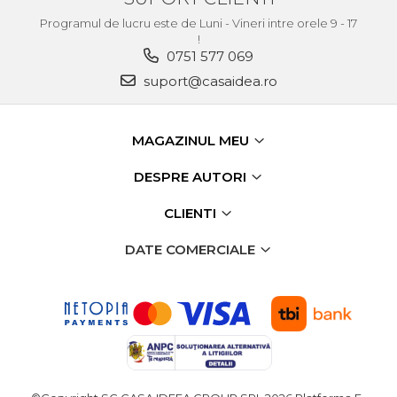
Echipamente de Lucru &
Programul de lucru este de Luni - Vineri intre orele 9 - 17
Protectia Muncii
!
0751 577 069
Multidetector
suport@casaidea.ro
Pistol Spuma Poliuretanica
Pistol Silicon (Tub de
Silicon)
MAGAZINUL MEU
Termometru Infrarosu
DESPRE AUTORI
Menghina de banc –
tamplarie si alte domenii
CLIENTI
Suruburi si dibluri
DATE COMERCIALE
Carlige de Ridicare
Dispozitive de Taiat si
Manipulat Sticla
Scule Electrice & Unelte
Ciocane Rotopercutoare &