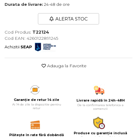
Durata de livrare:
24-48 de ore
Maturi, Mopuri, Galeti &
Accesorii
ALERTA STOC
Jucarii
Cod Produs:
T22124
Microscoape
Cod EAN: 4260122891245
Cantare
Achizitii
SEAP
Rafturi
Adauga la Favorite
Baterii & Acumulatori
Baterii AAA
Baterii AA
Garanție de retur 14 zile
Livrare rapidă în 24h-48H
Corpuri de Iluminat
Ai 14 de zile la dispozitie pentru
De la confirmarea telefonica a
retur
comenzii
Lanterne
Proiectoare
Iluminare Led
Produse cu garanție inclusă
Plătește în rate fără dobândă