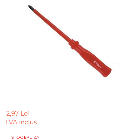
Articole Pentru Gradina
Accesorii Bucatarie
Cabluri Incalzitoare cu
Termostat
Sisteme de Supraveghere &
Alarme Casa
Accesorii Baie
Accesorii Telefoane
Casti Audio
Accesorii Laptop & PC
Aparate de Curatat cu
Ultrasunete
Cutii Depozitare
2,97 Lei
TVA inclus
Chinga & Suport Mobila
Organizatoare
STOC EPUIZAT
imbracaminte si incaltaminte