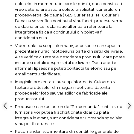
coletelor in momentul in care le primiti, daca constatati
Capre & Suporti Auto
vreo deteriorare asupra coletului solicitati curierului un
proces-verbal de dauna ( GLS Curier sau TNT Courier ).
Pat Mobil Auto
Daca nu se verifica continutul si nu faceti procesul verbal
de dauna orice reclamatie ulterioara referitoare la
Cric Hidraulic
integritatea fizica a continutului din colet va fi
Set / trusa chei tubulare
considerata nula.
Chei Tubulare
Video-urile au scop informativ, accesoriile care apar in
prezentare nu fac intotdeauna parte din setul de livrare.
Multimetru Digital
A se verifica cu atentie descrierea produsului care poate
include si detalii despre setul de livrare. Daca aceste
Bara Tractare Auto
informatii lipsesc ne puteti contacta telefonic sau pe
Canistre benzina
email pentru clarificare.
(combustibil)
Imaginile prezentate au scop informativ. Culoarea si
textura produselor din magazin pot varia datorita
Presa Hidraulica Tinichigerie
procedeelor foto sau variatiilor de fabricatie ale
Set Pentru Demontat Piulite
producatorului.
& Suruburi
Produsele care au buton de "Precomanda", sunt in stoc
furnizor si vor putea fi achizitionate doar cu plata
Extractor Rulmenti
integrala in avans, sunt considerate "Comanda speciala"
Presa Hidraulica Ondulare
si nu pot fi returnate.
Cabluri
Recomandari suplimentare din conditiile generale de