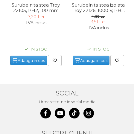
Surubelnita stea Troy
Surubelnita stea izolata
Unelte de Zugravit
22105, PH2, 100 mm
Troy 22126, 1000 V, PH2,
100 mm
7,20 Lei
4,60 Lei
Roata de Masurat
3,51 Lei
TVA inclus
Lacate & Incuietori
TVA inclus
Scripete Manual
Banc de lucru – tamplarie
IN STOC
IN STOC
Transpalet / carucior
transport marfa
Adauga in cos
Adauga in cos
Perie de Sarma
Capsator Manual
Poansoane Cifre & Litere
SOCIAL
Adaptor Unghiular
Urmareste-ne in social media
Bormasina
Nicovala fierarie
Chei
Scari
SUPORT CLIENTI