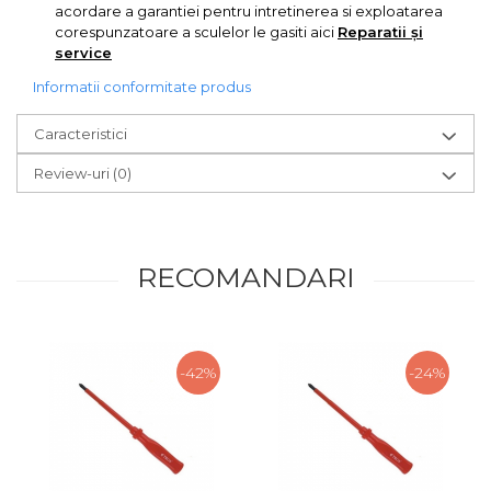
acordare a garantiei pentru intretinerea si exploatarea
Pompa transfer lichide
corespunzatoare a sculelor le gasiti aici
Reparatii și
Pompa Aer
service
Cric Manual
Informatii conformitate produs
Ulei Hidraulic
Caracteristici
Troliu
Review-uri
(0)
Palan
Cheie & Adaptor
Dinamometric
RECOMANDARI
Carucior Scule
Echipamente de Siguranta
Auto
Stetoscop Auto
-42%
-24%
Tester Compresie Auto
Truse reparatii anvelope
Dispozitiv Aerisire &
Schimbare Lichid Frana