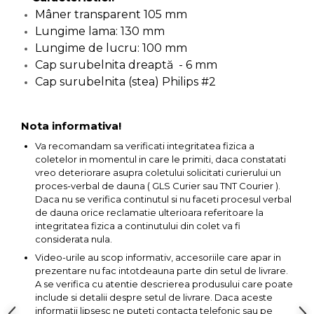
Ascutit Scule
Mâner transparent 105 mm
Stetoscop Auto
Chei
Lungime lama: 130 mm
Aparate de masurat digitale &
Lungime de lucru: 100 mm
Telemetru laser
Tester Compresie Auto
Scari
Cap surubelnita dreaptă - 6 mm
Cap surubelnita (stea) Philips #2
Pistoale & Capsatoare Electrice
Truse reparatii anvelope
Echipamente de Lucru &
pentru Cuie si Capse
Protectia Muncii
Dispozitiv Aerisire & Schimbare
Nota informativa!
Aparat / dispozitiv ascutit lant
Lichid Frana
Multidetector
Va recomandam sa verificati integritatea fizica a
drujba si accesorii
coletelor in momentul in care le primiti, daca constatati
vreo deteriorare asupra coletului solicitati curierului un
Chingi Auto & Coarde Elastice
Pistol Spuma Poliuretanica
Masini de Ascutit Panza Circular
proces-verbal de dauna ( GLS Curier sau TNT Courier ).
Daca nu se verifica continutul si nu faceti procesul verbal
Intretinere & Cosmetica auto
Pistol Silicon (Tub de Silicon)
de dauna orice reclamatie ulterioara referitoare la
Accesorii & Echipamente
integritatea fizica a continutului din colet va fi
Spalatorie Auto
considerata nula.
Scule pentru coloana de
Termometru Infrarosu
Video-urile au scop informativ, accesoriile care apar in
esapament
Masina de taiat beton
prezentare nu fac intotdeauna parte din setul de livrare.
Menghina de banc – tamplarie
A se verifica cu atentie descrierea produsului care poate
si alte domenii
include si detalii despre setul de livrare. Daca aceste
Utilaje tamplarie / prelucrare
informatii lipsesc ne puteti contacta telefonic sau pe