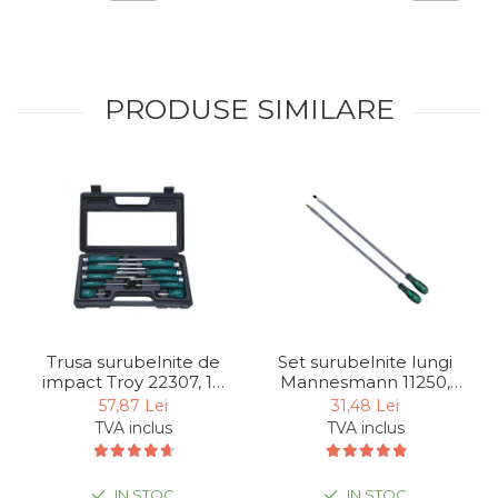
PRODUSE SIMILARE
Trusa surubelnite de
Set surubelnite lungi
impact Troy 22307, 10
Mannesmann 11250,
piese
450 mm, 2 piese
57,87 Lei
31,48 Lei
TVA inclus
TVA inclus
IN STOC
IN STOC