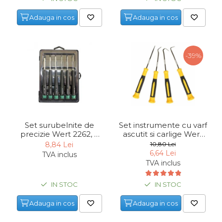
Adauga in cos
Adauga in cos
-39%
Set surubelnite de
Set instrumente cu varf
precizie Wert 2262, 6
ascutit si carlige Wert
piese
2690, 170 mm, 4 piese
8,84 Lei
10,80 Lei
6,64 Lei
TVA inclus
TVA inclus
IN STOC
IN STOC
Adauga in cos
Adauga in cos