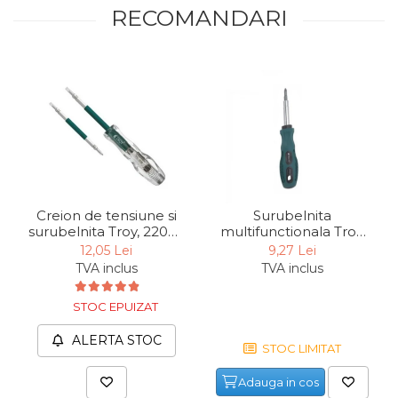
RECOMANDARI
Creion de tensiune si
Surubelnita
surubelnita Troy, 22001,
multifunctionala Troy
2 in 1
22002, 6 functii
12,05 Lei
9,27 Lei
TVA inclus
TVA inclus
STOC EPUIZAT
ALERTA STOC
STOC LIMITAT
Adauga in cos