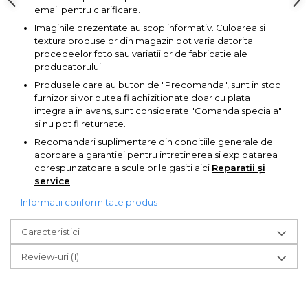
lemn
email pentru clarificare.
Suruburi si dibluri
Imaginile prezentate au scop informativ. Culoarea si
textura produselor din magazin pot varia datorita
Aeroterme si Ventilatoare
Carlige de Ridicare
procedeelor foto sau variatiilor de fabricatie ale
producatorului.
Bormasini & Masini de Gaurit
Produsele care au buton de "Precomanda", sunt in stoc
Dispozitive de Taiat si
furnizor si vor putea fi achizitionate doar cu plata
Manipulat Sticla
integrala in avans, sunt considerate "Comanda speciala"
Compresoare Auto
si nu pot fi returnate.
Recomandari suplimentare din conditiile generale de
Masini de Ascutit Burghie
acordare a garantiei pentru intretinerea si exploatarea
corespunzatoare a sculelor le gasiti aici
Reparatii și
service
Discuri Fierastrau Circular
Informatii conformitate produs
Dispozitive de taiat polistiren
Caracteristici
Polizoare drepte & accesorii
Review-uri
(1)
Purificatoare de aer