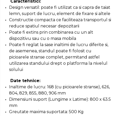
Caracteristici:
Masini de Ascutit Burghie
Design versatil: poate fi utilizat ca si capra de taiat
lemn, suport de lucru, element de fixare si altele
Discuri Fierastrau Circular
Constructie compacta ce faciliteaza transportul si
reduce spatiul necesar depozitarii
Dispozitive de taiat polistiren
Poate fi extins prin combinarea cu un alt
dispozitivu sau cu o masa mobila
Poate fi reglat la sase inaltimi de lucru diferite si,
Polizoare drepte & accesorii
de asemenea, standul poate fi folosit cu
picioarele stranse complet, permitand astfel
Purificatoare de aer
utilizarea standului drept o platforma la nivelul
solului
Date tehnice:
Inaltime de lucru: 168 (cu picioarele stranse), 626,
804, 829, 855, 880, 906 mm
Dimensiuni suport (Lungime x Latime): 800 x 63.5
mm
Greutate maxima suportata: 500 Kg