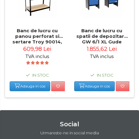
Banc de lucru cu
Banc de lucru cu
panou perforat si
spatii de depozitare
sertare Troy 90014,
GW 6/1 XL Gude
100 Kg
40480, 300 Kg
609,98 Lei
1.855,62 Lei
TVA inclus
TVA inclus
IN STOC
IN STOC
Adauga in cos
Adauga in cos
Social
Urmareste-ne in social media