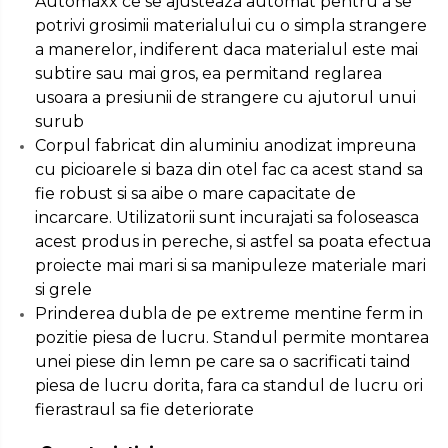
Automaxx ce se ajusteaza automat pentru a se
Masini de Ascutit Panza Circular
Chingi Auto & Coarde Elastice
Pistol Spuma Poliuretanica
potrivi grosimii materialului cu o simpla strangere
a manerelor, indiferent daca materialul este mai
subtire sau mai gros, ea permitand reglarea
Accesorii & Echipamente
Intretinere & Cosmetica auto
Pistol Silicon (Tub de Silicon)
Spalatorie Auto
usoara a presiunii de strangere cu ajutorul unui
surub
Scule pentru coloana de
Termometru Infrarosu
Corpul fabricat din aluminiu anodizat impreuna
Masina de taiat beton
esapament
cu picioarele si baza din otel fac ca acest stand sa
fie robust si sa aibe o mare capacitate de
Menghina de banc – tamplarie
Utilaje tamplarie / prelucrare
si alte domenii
incarcare. Utilizatorii sunt incurajati sa foloseasca
lemn
acest produs in pereche, si astfel sa poata efectua
proiecte mai mari si sa manipuleze materiale mari
Suruburi si dibluri
Aeroterme si Ventilatoare
si grele
Prinderea dubla de pe extreme mentine ferm in
Carlige de Ridicare
pozitie piesa de lucru. Standul permite montarea
Bormasini & Masini de Gaurit
unei piese din lemn pe care sa o sacrificati taind
piesa de lucru dorita, fara ca standul de lucru ori
Dispozitive de Taiat si
Compresoare Auto
Manipulat Sticla
fierastraul sa fie deteriorate