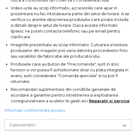
Video-urile au scop informativ, accesoriile care apar in
prezentare nu fac intotdeauna parte din setul de livrare. A se
verifica cu atentie descrierea produsului care poate include
si detalii despre setul de livrare. Daca aceste informatii
lipsesc ne puteti contacta telefonic sau pe email pentru
clarificare.
Imaginile prezentate au scop informativ. Culoarea si textura
produselor din magazin pot varia datorita procedeelor foto
sau variatiilor de fabricatie ale producatorului.
Produsele care au buton de "Precomanda", sunt in stoc
furnizor si vor putea fi achizitionate doar cu plata integrala in
avans, sunt considerate "Comanda speciala" si nu pot fi
returnate.
Recomandari suplimentare din conditiile generale de
acordare a garantiei pentru intretinerea si exploatarea
corespunzatoare a sculelor le gasiti aici
Reparatii și service
Informatii conformitate produs
Caracteristici