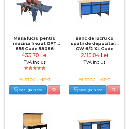
Masa lucru pentru
Banc de lucru cu
masina frezat OFT
spatii de depozitare
855 Gude 58086
GW 6/2 XL Gude
40481, 300 Kg
433,78 Lei
2.113,84 Lei
TVA inclus
TVA inclus
STOC LIMITAT
STOC LIMITAT
Adauga in cos
Adauga in cos