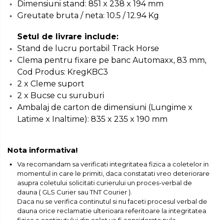
Dimensiuni stand: 851 x 238 x 194 mm
Greutate bruta / neta: 10.5 / 12.94 Kg
Setul de livrare include:
Stand de lucru portabil Track Horse
Clema pentru fixare pe banc Automaxx, 83 mm,
Cod Produs: KregKBC3
2 x Cleme suport
2 x Bucse cu suruburi
Ambalaj de carton de dimensiuni (Lungime x
Latime x Inaltime): 835 x 235 x 190 mm
Nota informativa!
Va recomandam sa verificati integritatea fizica a coletelor in
momentul in care le primiti, daca constatati vreo deteriorare
asupra coletului solicitati curierului un proces-verbal de
dauna ( GLS Curier sau TNT Courier ).
Daca nu se verifica continutul si nu faceti procesul verbal de
dauna orice reclamatie ulterioara referitoare la integritatea
fizica a continutului din colet va fi considerata nula.