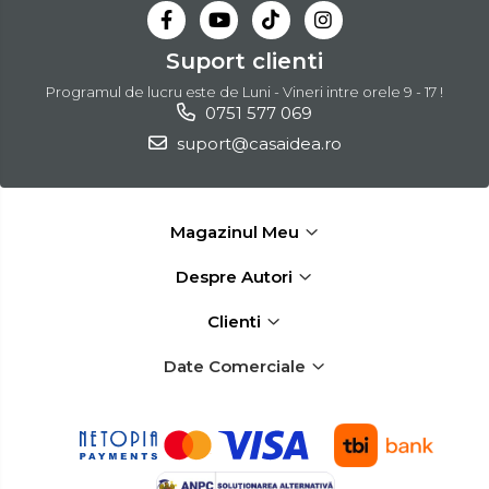
Suport clienti
Programul de lucru este de Luni - Vineri intre orele 9 - 17 !
0751 577 069
suport@casaidea.ro
Magazinul Meu
Despre Autori
Clienti
Date Comerciale