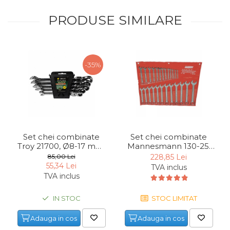
Indoit Tevi
PRODUSE SIMILARE
Ciocane Profesionale
Pile Metalice
Clesti
-35%
Scule Electrician
Subler
Topoare & Toporisti
Sarpe Desfundat Tevi
Set chei combinate
Set chei combinate
Nivele
Troy 21700, Ø8-17 mm,
Mannesmann 130-25,
Ruleta de Masurat
5 piese
Ø6-32 mm, 25 piese
85,00 Lei
228,85 Lei
55,34 Lei
TVA inclus
Amortizoare Hidraulice
TVA inclus
Dalta si dornuri
IN STOC
STOC LIMITAT
Rigla de Masurat Pentru
Constructii
Adauga in cos
Adauga in cos
Scule Unelte Accesorii