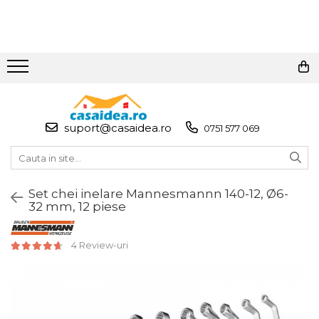
Toate Produsele
Adezivi
Adeziv Instant & Super Glue
suport@casaidea.ro
0751 577 069
Adeziv Bicomponent &
Epoxidic
Banda Adeziva
Set chei inelare Mannesmannn 140-12, Ø6-
Pasta de Lipit Universala
32 mm, 12 piese
Blocator & Solutie Blocare
Suruburi
4 Review-uri
Banda Izolatoare
Banda Teflon
Articole Pentru Casa