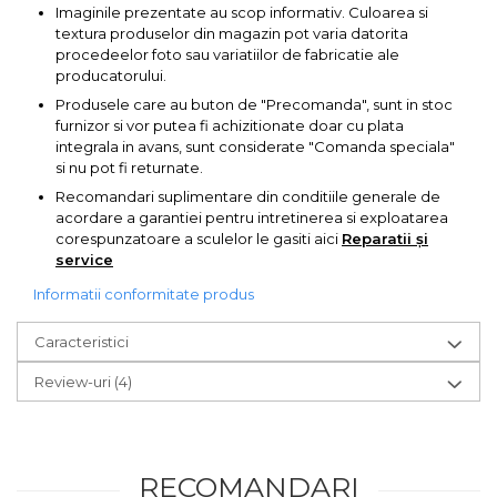
Pompa transfer lichide
Imaginile prezentate au scop informativ. Culoarea si
textura produselor din magazin pot varia datorita
Pompa Aer
procedeelor foto sau variatiilor de fabricatie ale
producatorului.
Cric Manual
Produsele care au buton de "Precomanda", sunt in stoc
Ulei Hidraulic
furnizor si vor putea fi achizitionate doar cu plata
integrala in avans, sunt considerate "Comanda speciala"
Troliu
si nu pot fi returnate.
Palan
Recomandari suplimentare din conditiile generale de
Cheie & Adaptor
acordare a garantiei pentru intretinerea si exploatarea
corespunzatoare a sculelor le gasiti aici
Reparatii și
Dinamometric
service
Carucior Scule
Informatii conformitate produs
Echipamente de Siguranta
Auto
Caracteristici
Stetoscop Auto
Review-uri
(4)
Tester Compresie Auto
Truse reparatii anvelope
Dispozitiv Aerisire &
RECOMANDARI
Schimbare Lichid Frana