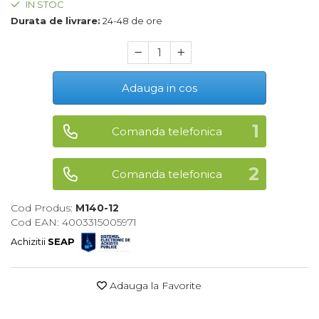
IN STOC
Maturi, Mopuri, Galeti &
Durata de livrare:
24-48 de ore
Accesorii
Jucarii
Microscoape
Adauga in cos
Cantare
Rafturi
Comanda telefonica
Baterii & Acumulatori
Comanda telefonica
Baterii AAA
Baterii AA
Cod Produs:
M140-12
Cod EAN: 4003315005971
Corpuri de Iluminat
Achizitii
SEAP
Lanterne
Proiectoare
Adauga la Favorite
Iluminare Led