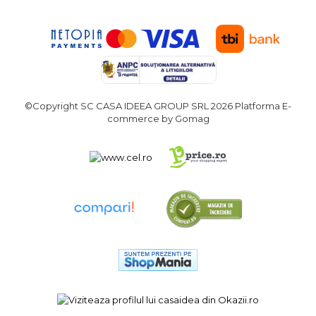
Demolatoare cu SDS-MAX / SDS-
Plus
Flex & Polizor Unghiular,
Suporti & Discuri
Pompe, Turbojet, Aparate &
Utilaje Spalat Auto
Masini de Frezat Verticale
©Copyright SC CASA IDEEA GROUP SRL 2026
Platforma E-
Masini de Taiat / Frezat
commerce by Gomag
Caneluri
Masina de tuns oi
profesionala
Pistoale de Vopsit
Letcoane & Consumabile
Pistol de lipit si accesorii
Suflante cu Aer Cald
Pietre si polizoare de banc
profesionale
Masina de gaurit cu coloana