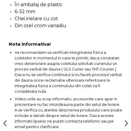
În ambalaj de plastic
Capre & Suporti Auto
6-32 mm
Pat Mobil Auto
Chei inelare cu cot
Din oţel crom vanadiu
Cric Hidraulic
Set / trusa chei tubulare
Nota informativa!
Chei Tubulare
Va recomandam sa verificati integritatea fizica a
Multimetru Digital
coletelor in momentul in care le primiti, daca constatati
Bara Tractare Auto
vreo deteriorare asupra coletului solicitati curierului un
proces-verbal de dauna ( GLS Curier sau TNT Courier ).
Canistre benzina
Daca nu se verifica continutul si nu faceti procesul verbal
(combustibil)
de dauna orice reclamatie ulterioara referitoare la
integritatea fizica a continutului din colet va fi
Presa Hidraulica Tinichigerie
considerata nula.
Set Pentru Demontat Piulite
Video-urile au scop informativ, accesoriile care apar in
& Suruburi
prezentare nu fac intotdeauna parte din setul de livrare.
Extractor Rulmenti
A se verifica cu atentie descrierea produsului care poate
include si detalii despre setul de livrare. Daca aceste
Presa Hidraulica Ondulare
informatii lipsesc ne puteti contacta telefonic sau pe
Cabluri
email pentru clarificare.