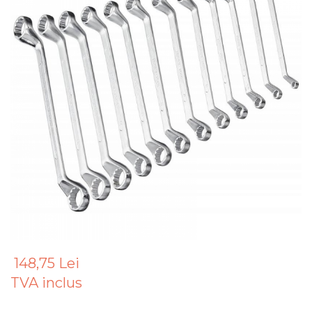
Articole Pentru Gradina
Accesorii Bucatarie
Cabluri Incalzitoare cu
Termostat
Sisteme de Supraveghere &
Alarme Casa
Accesorii Baie
Accesorii Telefoane
Casti Audio
Accesorii Laptop & PC
Aparate de Curatat cu
Ultrasunete
Cutii Depozitare
148,75 Lei
Chinga & Suport Mobila
TVA inclus
Organizatoare
imbracaminte si incaltaminte