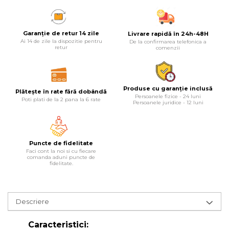
Lampi
Echipamente Pentru Service-uri
Garanție de retur 14 zile
Livrare rapidă în 24h-48H
Auto
Ai 14 de zile la dispozitie pentru
De la confirmarea telefonica a
retur
comenzii
Tester de Tensiune
Decalimetru Pneumatic si
Manual
Produse cu garanție inclusă
Plătește în rate fără dobândă
Persoanele fizice - 24 luni
Manometru
Poti plati de la 2 pana la 6 rate
Persoanele juridice - 12 luni
Antifurt Bicicleta
Densimetru
Puncte de fidelitate
Accesorii Auto
Faci cont la noi si cu fiecare
comanda aduni puncte de
Tester Baterie Auto
fidelitate.
Presa Arc
Cheie Roti
Descriere
Cheie Bujii
Caracteristici:
Cheie Filtru Ulei