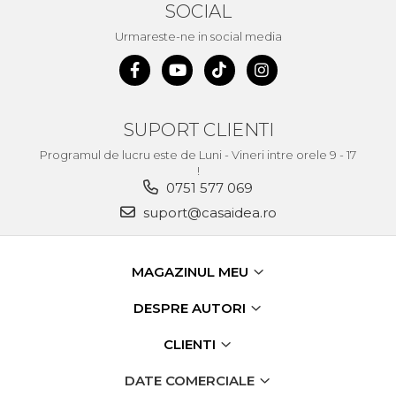
SOCIAL
Echipamente de Lucru &
Protectia Muncii
Urmareste-ne in social media
Multidetector
Pistol Spuma Poliuretanica
Pistol Silicon (Tub de
SUPORT CLIENTI
Silicon)
Programul de lucru este de Luni - Vineri intre orele 9 - 17
Termometru Infrarosu
!
0751 577 069
Menghina de banc –
tamplarie si alte domenii
suport@casaidea.ro
Suruburi si dibluri
Carlige de Ridicare
MAGAZINUL MEU
Dispozitive de Taiat si
DESPRE AUTORI
Manipulat Sticla
CLIENTI
Scule Electrice & Unelte
DATE COMERCIALE
Ciocane Rotopercutoare &