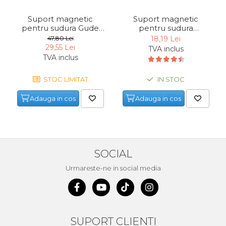
Unelte de Zugravit
Suport magnetic
Suport magnetic
pentru sudura Gude
pentru sudura
Roata de Masurat
20103, 22 Kg
Mannesmann 1278
47,80 Lei
18,19 Lei
Lacate & Incuietori
29,55 Lei
TVA inclus
TVA inclus
Scripete Manual
Banc de lucru – tamplarie
STOC LIMITAT
IN STOC
Transpalet / carucior
Adauga in cos
Adauga in cos
transport marfa
Perie de Sarma
Capsator Manual
Poansoane Cifre & Litere
SOCIAL
Adaptor Unghiular
Urmareste-ne in social media
Bormasina
Nicovala fierarie
Chei
SUPORT CLIENTI
Scari