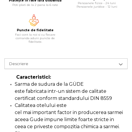
Plătește în rate fără dobândă
Lampi
Persoanele fizice - 24 luni
Poti plati de la 2 pana la 6 rate
Persoanele juridice - 12 luni
Echipamente Pentru Service-uri
Auto
Puncte de fidelitate
Tester de Tensiune
Faci cont la noi si cu fiecare
comanda aduni puncte de
fidelitate.
Decalimetru Pneumatic si
Manual
Manometru
Descriere
Antifurt Bicicleta
Densimetru
Caracteristici:
Sarma de sudura de la GÜDE
Accesorii Auto
este fabricata intr-un sistem de calitate
Tester Baterie Auto
certificat conform standardului DIN 8559
Presa Arc
Calitatea otelului este
cel mai important factor in producerea sarmei de 
Cheie Roti
aceea Gude impune limite foarte stricte in
Cheie Bujii
ceea ce priveste compozitia chimica a sarmei.
Cheie Filtru Ulei