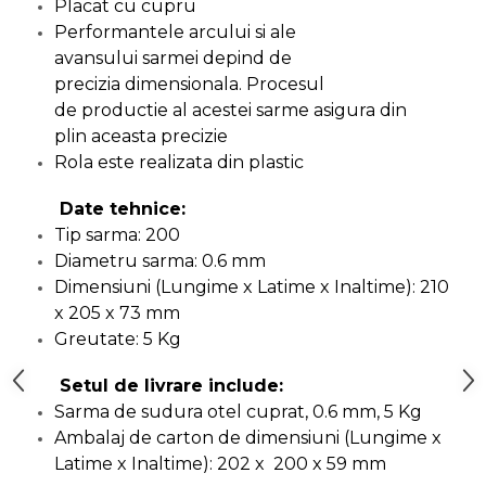
Placat cu cupru
Capre & Suporti Auto
Performantele arcului si ale
avansului sarmei depind de
Pat Mobil Auto
precizia dimensionala. Procesul
Cric Hidraulic
de productie al acestei sarme asigura din
Set / trusa chei tubulare
plin aceasta precizie
Rola este realizata din plastic
Chei Tubulare
Multimetru Digital
Date tehnice:
Bara Tractare Auto
Tip sarma: 200
Diametru sarma: 0.6 mm
Canistre benzina
Dimensiuni (Lungime x Latime x Inaltime): 210
(combustibil)
x 205 x 73 mm
Presa Hidraulica Tinichigerie
Greutate: 5 Kg
Set Pentru Demontat Piulite
& Suruburi
Setul de livrare include:
Extractor Rulmenti
Sarma de sudura otel cuprat, 0.6 mm, 5 Kg
Ambalaj de carton de dimensiuni (Lungime x
Presa Hidraulica Ondulare
Latime x Inaltime): 202 x 200 x 59 mm
Cabluri