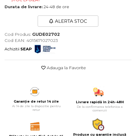
Durata de livrare:
24-48 de ore
Maturi, Mopuri, Galeti &
Accesorii
ALERTA STOC
Jucarii
Microscoape
Cod Produs:
GUDE02702
Cod EAN: 4015671027023
Cantare
Achizitii
SEAP
Rafturi
Baterii & Acumulatori
Adauga la Favorite
Baterii AAA
Baterii AA
Corpuri de Iluminat
Garanție de retur 14 zile
Livrare rapidă în 24h-48H
Ai 14 de zile la dispozitie pentru
De la confirmarea telefonica a
retur
comenzii
Lanterne
Proiectoare
Iluminare Led
Produse cu garanție inclusă