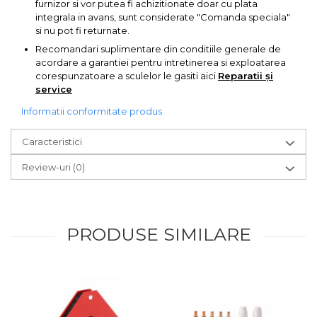
furnizor si vor putea fi achizitionate doar cu plata
integrala in avans, sunt considerate "Comanda speciala"
Chingi Auto & Coarde
si nu pot fi returnate.
Elastice
Recomandari suplimentare din conditiile generale de
Intretinere & Cosmetica
acordare a garantiei pentru intretinerea si exploatarea
auto
corespunzatoare a sculelor le gasiti aici
Reparatii și
service
Scule pentru coloana de
esapament
Informatii conformitate produs
Scule de Mana
Caracteristici
Surubelnite
Review-uri
(0)
Scule Tamplarie
Accesorii Pentru Taiat,
Gaurit si Slefuit
PRODUSE SIMILARE
Truse Scule
Baroase
Set Biti
Adaptoare Pentru Biti