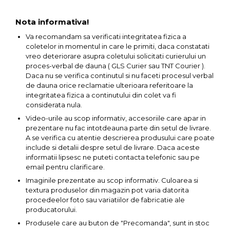
Pompa transfer lichide
Nota informativa!
Pompa Aer
Va recomandam sa verificati integritatea fizica a
Cric Manual
coletelor in momentul in care le primiti, daca constatati
Ulei Hidraulic
vreo deteriorare asupra coletului solicitati curierului un
proces-verbal de dauna ( GLS Curier sau TNT Courier ).
Troliu
Daca nu se verifica continutul si nu faceti procesul verbal
Palan
de dauna orice reclamatie ulterioara referitoare la
integritatea fizica a continutului din colet va fi
Cheie & Adaptor
considerata nula.
Dinamometric
Video-urile au scop informativ, accesoriile care apar in
Carucior Scule
prezentare nu fac intotdeauna parte din setul de livrare.
A se verifica cu atentie descrierea produsului care poate
Echipamente de Siguranta
include si detalii despre setul de livrare. Daca aceste
Auto
informatii lipsesc ne puteti contacta telefonic sau pe
email pentru clarificare.
Stetoscop Auto
Imaginile prezentate au scop informativ. Culoarea si
Tester Compresie Auto
textura produselor din magazin pot varia datorita
procedeelor foto sau variatiilor de fabricatie ale
Truse reparatii anvelope
producatorului.
Dispozitiv Aerisire &
Produsele care au buton de "Precomanda", sunt in stoc
Schimbare Lichid Frana