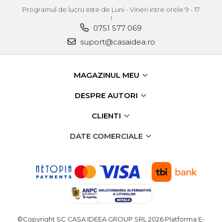
Programul de lucru este de Luni - Vineri intre orele 9 - 17
Echipamente de Lucru &
!
Protectia Muncii
0751 577 069
Multidetector
suport@casaidea.ro
Pistol Spuma Poliuretanica
Pistol Silicon (Tub de
MAGAZINUL MEU
Silicon)
Termometru Infrarosu
DESPRE AUTORI
Menghina de banc –
CLIENTI
tamplarie si alte domenii
Suruburi si dibluri
DATE COMERCIALE
Carlige de Ridicare
Dispozitive de Taiat si
Manipulat Sticla
Scule Electrice & Unelte
Ciocane Rotopercutoare &
©Copyright SC CASA IDEEA GROUP SRL 2026
Platforma E-