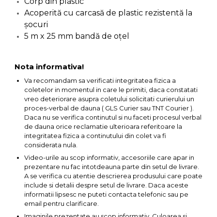
Ascutit Scule
Corp din plastic
Stetoscop Auto
Chei
Acoperită cu carcasă de plastic rezistentă la
șocuri
Aparate de masurat digitale &
Telemetru laser
5 m x 25 mm bandă de oțel
Tester Compresie Auto
Scari
Pistoale & Capsatoare Electrice
Truse reparatii anvelope
Echipamente de Lucru &
Nota informativa!
pentru Cuie si Capse
Protectia Muncii
Va recomandam sa verificati integritatea fizica a
Dispozitiv Aerisire & Schimbare
coletelor in momentul in care le primiti, daca constatati
Aparat / dispozitiv ascutit lant
Lichid Frana
Multidetector
vreo deteriorare asupra coletului solicitati curierului un
drujba si accesorii
proces-verbal de dauna ( GLS Curier sau TNT Courier ).
Daca nu se verifica continutul si nu faceti procesul verbal
Chingi Auto & Coarde Elastice
Pistol Spuma Poliuretanica
de dauna orice reclamatie ulterioara referitoare la
Masini de Ascutit Panza Circular
integritatea fizica a continutului din colet va fi
Intretinere & Cosmetica auto
Pistol Silicon (Tub de Silicon)
considerata nula.
Accesorii & Echipamente
Video-urile au scop informativ, accesoriile care apar in
Spalatorie Auto
prezentare nu fac intotdeauna parte din setul de livrare.
Scule pentru coloana de
Termometru Infrarosu
A se verifica cu atentie descrierea produsului care poate
esapament
include si detalii despre setul de livrare. Daca aceste
Masina de taiat beton
Menghina de banc – tamplarie
informatii lipsesc ne puteti contacta telefonic sau pe
email pentru clarificare.
si alte domenii
Utilaje tamplarie / prelucrare
Imaginile prezentate au scop informativ. Culoarea si