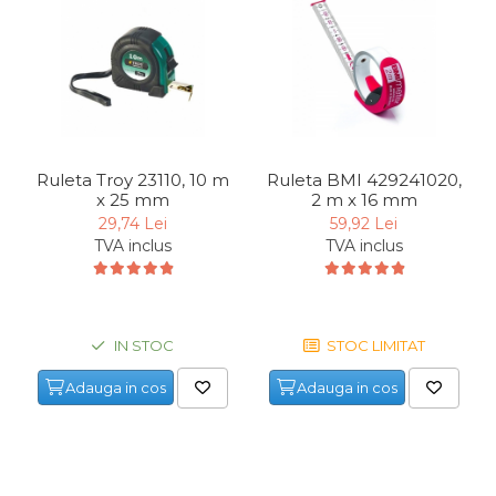
Ruleta Troy 23110, 10 m
Ruleta BMI 429241020,
x 25 mm
2 m x 16 mm
29,74 Lei
59,92 Lei
TVA inclus
TVA inclus
IN STOC
STOC LIMITAT
Adauga in cos
Adauga in cos