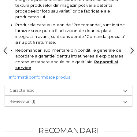
lemn
textura produselor din magazin pot varia datorita
Suruburi si dibluri
procedeelor foto sau variatiilor de fabricatie ale
producatorului.
Aeroterme si Ventilatoare
Carlige de Ridicare
Produsele care au buton de "Precomanda", sunt in stoc
furnizor si vor putea fi achizitionate doar cu plata
Bormasini & Masini de Gaurit
integrala in avans, sunt considerate "Comanda speciala"
Dispozitive de Taiat si
si nu pot fi returnate.
Manipulat Sticla
Compresoare Auto
Recomandari suplimentare din conditiile generale de
acordare a garantiei pentru intretinerea si exploatarea
corespunzatoare a sculelor le gasiti aici
Reparatii și
Masini de Ascutit Burghie
service
Informatii conformitate produs
Discuri Fierastrau Circular
Caracteristici
Dispozitive de taiat polistiren
Review-uri
(1)
Polizoare drepte & accesorii
Purificatoare de aer
RECOMANDARI