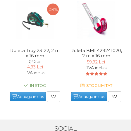
-34%
Ruleta Troy 23122, 2 m
Ruleta BMI 429241020,
x 16 mm
2 m x 16 mm
7,42 Lei
59,92 Lei
4,93 Lei
TVA inclus
TVA inclus
IN STOC
STOC LIMITAT
Adauga in cos
Adauga in cos
SOCIAL