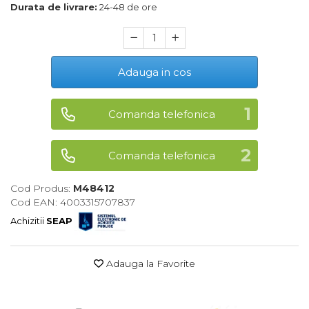
Durata de livrare:
24-48 de ore
Maturi, Mopuri, Galeti &
Accesorii
Jucarii
Adauga in cos
Microscoape
Cantare
Comanda telefonica
Rafturi
Baterii & Acumulatori
Comanda telefonica
Baterii AAA
Cod Produs:
M48412
Baterii AA
Cod EAN: 4003315707837
Achizitii
SEAP
Corpuri de Iluminat
Lanterne
Adauga la Favorite
Proiectoare
Iluminare Led