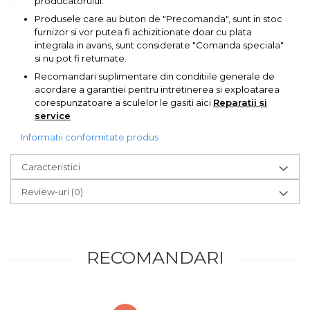
producatorului.
Pompa transfer lichide
Produsele care au buton de "Precomanda", sunt in stoc
Pompa Aer
furnizor si vor putea fi achizitionate doar cu plata
integrala in avans, sunt considerate "Comanda speciala"
Cric Manual
si nu pot fi returnate.
Ulei Hidraulic
Recomandari suplimentare din conditiile generale de
acordare a garantiei pentru intretinerea si exploatarea
Troliu
corespunzatoare a sculelor le gasiti aici
Reparatii și
Palan
service
Cheie & Adaptor
Informatii conformitate produs
Dinamometric
Caracteristici
Carucior Scule
Review-uri
(0)
Echipamente de Siguranta
Auto
Stetoscop Auto
Tester Compresie Auto
RECOMANDARI
Truse reparatii anvelope
Dispozitiv Aerisire &
Schimbare Lichid Frana