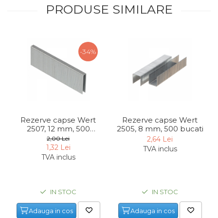
PRODUSE SIMILARE
Indoit Tevi
Ciocane Profesionale
Pile Metalice
-34%
Clesti
Scule Electrician
Subler
Topoare & Toporisti
Sarpe Desfundat Tevi
Rezerve capse Wert
Rezerve capse Wert
2507, 12 mm, 500
2505, 8 mm, 500 bucati
Nivele
bucati
2,00 Lei
2,64 Lei
Ruleta de Masurat
1,32 Lei
TVA inclus
TVA inclus
Amortizoare Hidraulice
Dalta si dornuri
Rigla de Masurat Pentru
IN STOC
IN STOC
Constructii
Adauga in cos
Adauga in cos
Scule Unelte Accesorii