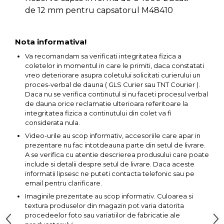
de 12 mm pentru capsatorul M48410
Capre & Suporti Auto
Pat Mobil Auto
Nota informativa!
Cric Hidraulic
Va recomandam sa verificati integritatea fizica a
Set / trusa chei tubulare
coletelor in momentul in care le primiti, daca constatati
Chei Tubulare
vreo deteriorare asupra coletului solicitati curierului un
proces-verbal de dauna ( GLS Curier sau TNT Courier ).
Multimetru Digital
Daca nu se verifica continutul si nu faceti procesul verbal
de dauna orice reclamatie ulterioara referitoare la
Bara Tractare Auto
integritatea fizica a continutului din colet va fi
Canistre benzina
considerata nula.
(combustibil)
Video-urile au scop informativ, accesoriile care apar in
prezentare nu fac intotdeauna parte din setul de livrare.
Presa Hidraulica Tinichigerie
A se verifica cu atentie descrierea produsului care poate
Set Pentru Demontat Piulite
include si detalii despre setul de livrare. Daca aceste
& Suruburi
informatii lipsesc ne puteti contacta telefonic sau pe
email pentru clarificare.
Extractor Rulmenti
Imaginile prezentate au scop informativ. Culoarea si
Presa Hidraulica Ondulare
textura produselor din magazin pot varia datorita
Cabluri
procedeelor foto sau variatiilor de fabricatie ale