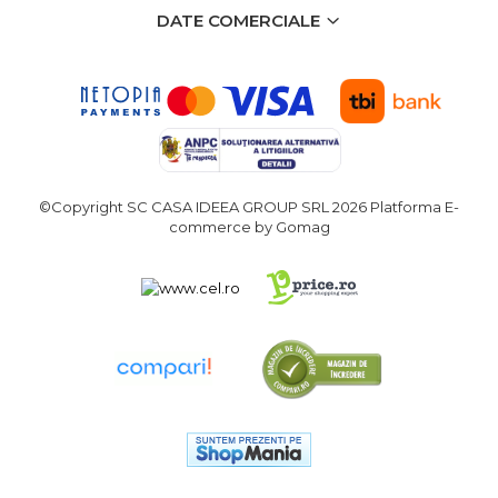
Demolatoare cu SDS-MAX / SDS-
DATE COMERCIALE
Plus
Flex & Polizor Unghiular,
Suporti & Discuri
Pompe, Turbojet, Aparate &
Utilaje Spalat Auto
Masini de Frezat Verticale
Masini de Taiat / Frezat
©Copyright SC CASA IDEEA GROUP SRL 2026
Platforma E-
Caneluri
commerce by Gomag
Masina de tuns oi
profesionala
Pistoale de Vopsit
Letcoane & Consumabile
Pistol de lipit si accesorii
Suflante cu Aer Cald
Pietre si polizoare de banc
profesionale
Masina de gaurit cu coloana