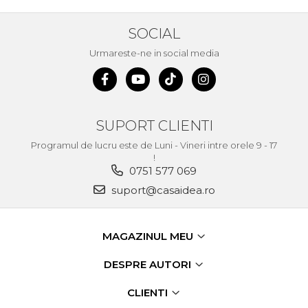
Echipamente de Lucru &
Protectia Muncii
SOCIAL
Multidetector
Urmareste-ne in social media
Pistol Spuma Poliuretanica
Pistol Silicon (Tub de
Silicon)
SUPORT CLIENTI
Termometru Infrarosu
Programul de lucru este de Luni - Vineri intre orele 9 - 17
Menghina de banc –
!
tamplarie si alte domenii
0751 577 069
Suruburi si dibluri
suport@casaidea.ro
Carlige de Ridicare
Dispozitive de Taiat si
MAGAZINUL MEU
Manipulat Sticla
DESPRE AUTORI
Scule Electrice & Unelte
CLIENTI
Ciocane Rotopercutoare &