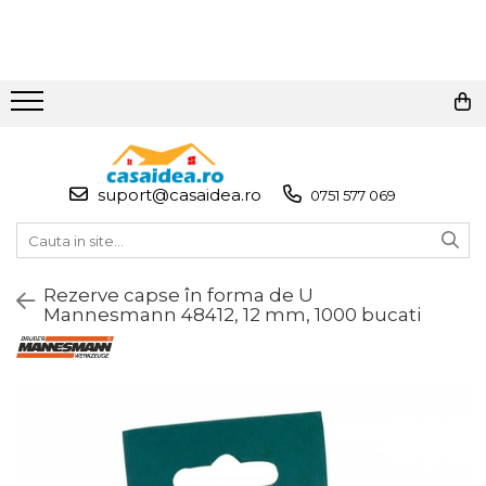
Toate Produsele
Adezivi
Adeziv Instant & Super Glue
suport@casaidea.ro
0751 577 069
Adeziv Bicomponent &
Epoxidic
Banda Adeziva
Rezerve capse în forma de U
Pasta de Lipit Universala
Mannesmann 48412, 12 mm, 1000 bucati
Blocator & Solutie Blocare
Suruburi
Banda Izolatoare
Banda Teflon
Articole Pentru Casa