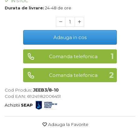
IN STOC
Maturi, Mopuri, Galeti &
Durata de livrare:
24-48 de ore
Accesorii
Jucarii
Microscoape
Adauga in cos
Cantare
Rafturi
Comanda telefonica
Baterii & Acumulatori
Comanda telefonica
Baterii AAA
Baterii AA
Cod Produs:
JEEB3/8-10
Cod EAN: 6924982006451
Corpuri de Iluminat
Achizitii
SEAP
Lanterne
Proiectoare
Adauga la Favorite
Iluminare Led