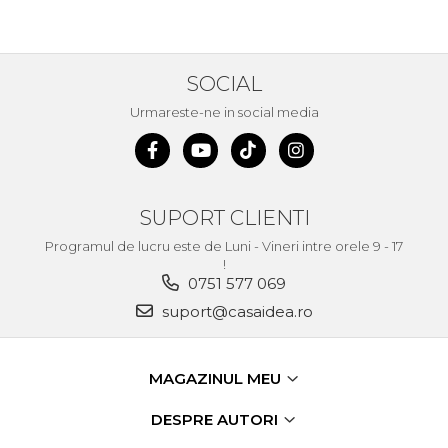
Demolatoare cu SDS-MAX / SDS-
Plus
Flex & Polizor Unghiular,
Suporti & Discuri
SOCIAL
Pompe, Turbojet, Aparate &
Utilaje Spalat Auto
Urmareste-ne in social media
Masini de Frezat Verticale
Masini de Taiat / Frezat
Caneluri
SUPORT CLIENTI
Masina de tuns oi
profesionala
Programul de lucru este de Luni - Vineri intre orele 9 - 17
!
Pistoale de Vopsit
0751 577 069
Letcoane & Consumabile
suport@casaidea.ro
Pistol de lipit si accesorii
Suflante cu Aer Cald
MAGAZINUL MEU
Pietre si polizoare de banc
profesionale
DESPRE AUTORI
Masina de gaurit cu coloana