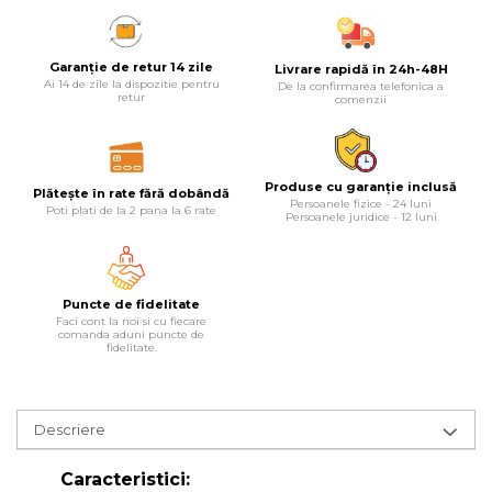
Lampi
Echipamente Pentru Service-uri
Garanție de retur 14 zile
Livrare rapidă în 24h-48H
Ai 14 de zile la dispozitie pentru
De la confirmarea telefonica a
Auto
retur
comenzii
Tester de Tensiune
Decalimetru Pneumatic si
Manual
Produse cu garanție inclusă
Plătește în rate fără dobândă
Persoanele fizice - 24 luni
Poti plati de la 2 pana la 6 rate
Manometru
Persoanele juridice - 12 luni
Antifurt Bicicleta
Densimetru
Puncte de fidelitate
Accesorii Auto
Faci cont la noi si cu fiecare
comanda aduni puncte de
fidelitate.
Tester Baterie Auto
Presa Arc
Cheie Roti
Descriere
Cheie Bujii
Caracteristici:
Cheie Filtru Ulei