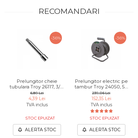
Chingi Auto & Coarde
RECOMANDARI
Elastice
Intretinere & Cosmetica
auto
-36%
-36%
Scule pentru coloana de
esapament
Scule de Mana
Surubelnite
Scule Tamplarie
Prelungitor cheie
Prelungitor electric pe
tubulara Troy 26117, 3/8,
tambur Troy 24050, 50
Accesorii Pentru Taiat,
L 150 mm
m
6,89 Lei
239,06 Lei
Gaurit si Slefuit
4,39 Lei
152,35 Lei
TVA inclus
TVA inclus
Truse Scule
Baroase
STOC EPUIZAT
STOC EPUIZAT
Set Biti
ALERTA STOC
ALERTA STOC
Adaptoare Pentru Biti