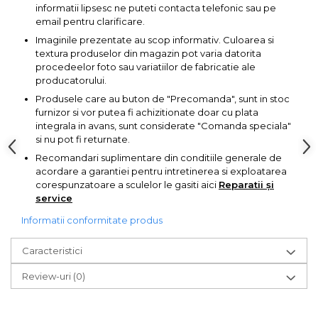
Pompa transfer lichide
informatii lipsesc ne puteti contacta telefonic sau pe
email pentru clarificare.
Pompa Aer
Imaginile prezentate au scop informativ. Culoarea si
Cric Manual
textura produselor din magazin pot varia datorita
procedeelor foto sau variatiilor de fabricatie ale
Ulei Hidraulic
producatorului.
Troliu
Produsele care au buton de "Precomanda", sunt in stoc
furnizor si vor putea fi achizitionate doar cu plata
Palan
integrala in avans, sunt considerate "Comanda speciala"
si nu pot fi returnate.
Cheie & Adaptor
Dinamometric
Recomandari suplimentare din conditiile generale de
acordare a garantiei pentru intretinerea si exploatarea
Carucior Scule
corespunzatoare a sculelor le gasiti aici
Reparatii și
Echipamente de Siguranta
service
Auto
Informatii conformitate produs
Stetoscop Auto
Caracteristici
Tester Compresie Auto
Review-uri
(0)
Truse reparatii anvelope
Dispozitiv Aerisire &
Schimbare Lichid Frana