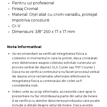
Pentru uz profesional
Capre & Suporti Auto
Finisaj Cromat
Pat Mobil Auto
Material: Oţel aliat cu crom-vanadiu, protejat
impotriva coroziunii
Cric Hidraulic
Cr-V
Set / trusa chei tubulare
Dimensiuni: 3/8" 250 x 17 x 17 mm
Chei Tubulare
Multimetru Digital
Nota informativa!
Bara Tractare Auto
Va recomandam sa verificati integritatea fizica a
coletelor in momentul in care le primiti, daca constatati
Canistre benzina
vreo deteriorare asupra coletului solicitati curierului un
(combustibil)
proces-verbal de dauna ( GLS Curier sau TNT Courier ).
Presa Hidraulica Tinichigerie
Daca nu se verifica continutul si nu faceti procesul verbal
de dauna orice reclamatie ulterioara referitoare la
Set Pentru Demontat Piulite
integritatea fizica a continutului din colet va fi
& Suruburi
considerata nula.
Extractor Rulmenti
Video-urile au scop informativ, accesoriile care apar in
prezentare nu fac intotdeauna parte din setul de livrare.
Presa Hidraulica Ondulare
A se verifica cu atentie descrierea produsului care poate
Cabluri
include si detalii despre setul de livrare. Daca aceste