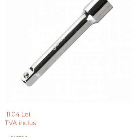
Articole Pentru Gradina
Accesorii Bucatarie
Cabluri Incalzitoare cu
Termostat
Sisteme de Supraveghere &
Alarme Casa
Accesorii Baie
Accesorii Telefoane
Casti Audio
Accesorii Laptop & PC
Aparate de Curatat cu
Ultrasunete
Cutii Depozitare
11,04 Lei
Chinga & Suport Mobila
TVA inclus
Organizatoare
imbracaminte si incaltaminte