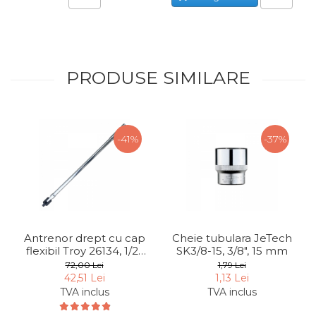
Unelte de Zugravit
Roata de Masurat
Lacate & Incuietori
PRODUSE SIMILARE
Scripete Manual
Banc de lucru – tamplarie
Transpalet / carucior
-41%
-37%
transport marfa
Perie de Sarma
Capsator Manual
Poansoane Cifre & Litere
Adaptor Unghiular
Antrenor drept cu cap
Cheie tubulara JeTech
Bormasina
flexibil Troy 26134, 1/2",
SK3/8-15, 3/8", 15 mm
610 mm
Nicovala fierarie
72,00 Lei
1,79 Lei
42,51 Lei
1,13 Lei
Chei
TVA inclus
TVA inclus
Scari