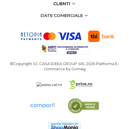
CLIENTI
verticala / profesionala
Electropalan & Scripete
DATE COMERCIALE
Electric
Suport Bormasina
Priza & prelungitoare
electrice
Scule multifunctionale si
accesorii
©Copyright SC CASA IDEEA GROUP SRL 2026
Platforma E-
Compresoare de Aer
commerce by Gomag
Profesionale
Masini de Slefuit Alternative
si Orbitale
Aparate & Invertoare de
Sudura
Rindele Electrice
Generator Curent Electric
Masina debitat metal