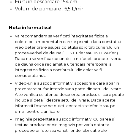
Furtun descărcare : 54 cm
lemn
Suruburi si dibluri
Volum de pompare : 6,5 L/min
Aeroterme si Ventilatoare
Carlige de Ridicare
Nota informativa!
Bormasini & Masini de Gaurit
Va recomandam sa verificati integritatea fizica a
Dispozitive de Taiat si
coletelor in momentul in care le primiti, daca constatati
Manipulat Sticla
vreo deteriorare asupra coletului solicitati curierului un
Compresoare Auto
proces-verbal de dauna ( GLS Curier sau TNT Courier ).
Daca nu se verifica continutul si nu faceti procesul verbal
Masini de Ascutit Burghie
de dauna orice reclamatie ulterioara referitoare la
integritatea fizica a continutului din colet va fi
considerata nula.
Discuri Fierastrau Circular
Video-urile au scop informativ, accesoriile care apar in
prezentare nu fac intotdeauna parte din setul de livrare.
Dispozitive de taiat polistiren
A se verifica cu atentie descrierea produsului care poate
include si detalii despre setul de livrare. Daca aceste
informatii lipsesc ne puteti contacta telefonic sau pe
Polizoare drepte & accesorii
email pentru clarificare.
Imaginile prezentate au scop informativ. Culoarea si
Purificatoare de aer
textura produselor din magazin pot varia datorita
procedeelor foto sau variatiilor de fabricatie ale