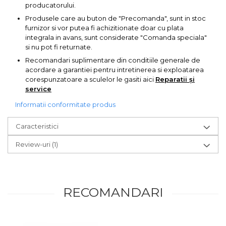
producatorului.
Produsele care au buton de "Precomanda", sunt in stoc
furnizor si vor putea fi achizitionate doar cu plata
integrala in avans, sunt considerate "Comanda speciala"
si nu pot fi returnate.
Recomandari suplimentare din conditiile generale de
acordare a garantiei pentru intretinerea si exploatarea
corespunzatoare a sculelor le gasiti aici
Reparatii și
service
Informatii conformitate produs
Caracteristici
Review-uri
(1)
RECOMANDARI