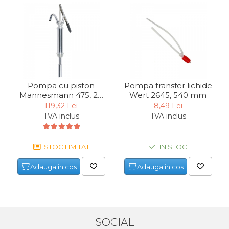
Pompa cu piston
Pompa transfer lichide
Mannesmann 475, 20
Wert 2645, 540 mm
litri/minut
119,32 Lei
8,49 Lei
TVA inclus
TVA inclus
STOC LIMITAT
IN STOC
Adauga in cos
Adauga in cos
SOCIAL