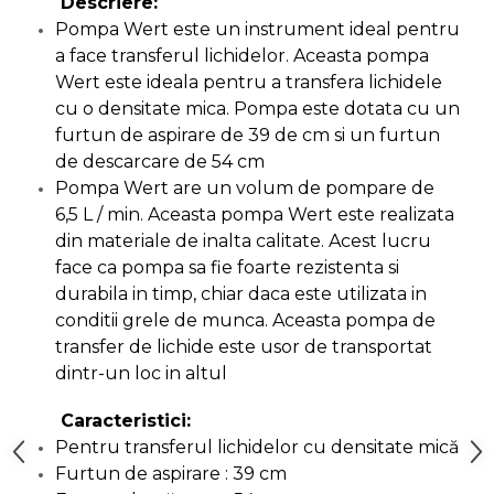
Ascutit Scule
Descriere:
Stetoscop Auto
Chei
Pompa Wert este un instrument ideal pentru
a face transferul lichidelor. Aceasta pompa
Aparate de masurat digitale &
Telemetru laser
Wert este ideala pentru a transfera lichidele
Tester Compresie Auto
Scari
cu o densitate mica. Pompa este dotata cu un
Pistoale & Capsatoare Electrice
furtun de aspirare de 39 de cm si un furtun
Truse reparatii anvelope
Echipamente de Lucru &
pentru Cuie si Capse
Protectia Muncii
de descarcare de 54 cm
Pompa Wert are un volum de pompare de
Dispozitiv Aerisire & Schimbare
Aparat / dispozitiv ascutit lant
6,5 L / min. Aceasta pompa Wert este realizata
Lichid Frana
Multidetector
drujba si accesorii
din materiale de inalta calitate. Acest lucru
face ca pompa sa fie foarte rezistenta si
Chingi Auto & Coarde Elastice
Pistol Spuma Poliuretanica
Masini de Ascutit Panza Circular
durabila in timp, chiar daca este utilizata in
conditii grele de munca. Aceasta pompa de
Intretinere & Cosmetica auto
Pistol Silicon (Tub de Silicon)
transfer de lichide este usor de transportat
Accesorii & Echipamente
Spalatorie Auto
dintr-un loc in altul
Scule pentru coloana de
Termometru Infrarosu
esapament
Caracteristici:
Masina de taiat beton
Menghina de banc – tamplarie
Pentru transferul lichidelor cu densitate mică
si alte domenii
Furtun de aspirare : 39 cm
Utilaje tamplarie / prelucrare