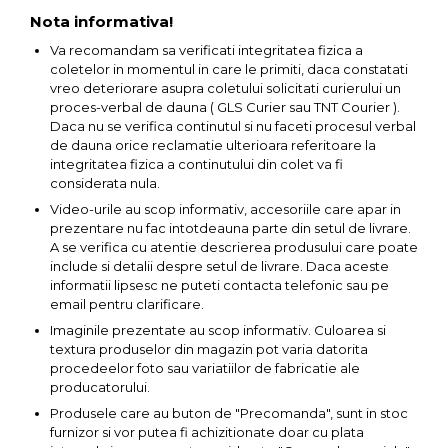
lemn
Nota informativa!
Suruburi si dibluri
Va recomandam sa verificati integritatea fizica a
Aeroterme si Ventilatoare
coletelor in momentul in care le primiti, daca constatati
Carlige de Ridicare
vreo deteriorare asupra coletului solicitati curierului un
proces-verbal de dauna ( GLS Curier sau TNT Courier ).
Bormasini & Masini de Gaurit
Dispozitive de Taiat si
Daca nu se verifica continutul si nu faceti procesul verbal
Manipulat Sticla
de dauna orice reclamatie ulterioara referitoare la
Compresoare Auto
integritatea fizica a continutului din colet va fi
considerata nula.
Video-urile au scop informativ, accesoriile care apar in
Masini de Ascutit Burghie
prezentare nu fac intotdeauna parte din setul de livrare.
A se verifica cu atentie descrierea produsului care poate
Discuri Fierastrau Circular
include si detalii despre setul de livrare. Daca aceste
informatii lipsesc ne puteti contacta telefonic sau pe
email pentru clarificare.
Dispozitive de taiat polistiren
Imaginile prezentate au scop informativ. Culoarea si
textura produselor din magazin pot varia datorita
Polizoare drepte & accesorii
procedeelor foto sau variatiilor de fabricatie ale
producatorului.
Produsele care au buton de "Precomanda", sunt in stoc
Purificatoare de aer
furnizor si vor putea fi achizitionate doar cu plata