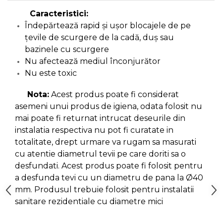
Ascutit Scule
Stetoscop Auto
Chei
Caracteristici:
Aparate de masurat digitale &
Îndepărtează rapid și ușor blocajele de pe
Telemetru laser
Tester Compresie Auto
Scari
țevile de scurgere de la cadă, duș sau
bazinele cu scurgere
Pistoale & Capsatoare Electrice
Nu afectează mediul înconjurător
Truse reparatii anvelope
Echipamente de Lucru &
pentru Cuie si Capse
Protectia Muncii
Nu este toxic
Dispozitiv Aerisire & Schimbare
Nota:
Acest produs poate fi considerat
Aparat / dispozitiv ascutit lant
Lichid Frana
Multidetector
drujba si accesorii
asemeni unui produs de igiena, odata folosit nu
mai poate fi returnat intrucat deseurile din
Chingi Auto & Coarde Elastice
Pistol Spuma Poliuretanica
instalatia respectiva nu pot fi curatate in
Masini de Ascutit Panza Circular
totalitate, drept urmare va rugam sa masurati
Intretinere & Cosmetica auto
Pistol Silicon (Tub de Silicon)
cu atentie diametrul tevii pe care doriti sa o
Accesorii & Echipamente
desfundati. Acest produs poate fi folosit pentru
Spalatorie Auto
Scule pentru coloana de
Termometru Infrarosu
a desfunda tevi cu un diametru de pana la Ø40
esapament
mm. Produsul trebuie folosit pentru instalatii
Masina de taiat beton
Menghina de banc – tamplarie
sanitare rezidentiale cu diametre mici
si alte domenii
Utilaje tamplarie / prelucrare