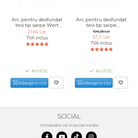
Arc pentru desfundat
Arc pentru desfundat
tevi tip sarpe Wert
tevi tip sarpe
4803, 3 m, Ø9 mm
Mannesmann 49910, 10
21,64 Lei
106,25 Lei
m, Ø9 mm
61,11 Lei
TVA inclus
TVA inclus
IN STOC
IN STOC
Adauga in cos
Adauga in cos
SOCIAL
Urmareste-ne in social media