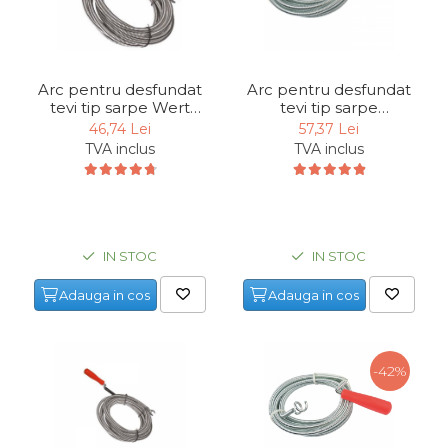
Arc pentru desfundat
Arc pentru desfundat
tevi tip sarpe Wert
tevi tip sarpe
4810, 10 m, Ø9 mm
Mannesmann 49905, 5
46,74 Lei
57,37 Lei
m, Ø9 mm
TVA inclus
TVA inclus
IN STOC
IN STOC
Adauga in cos
Adauga in cos
-42%