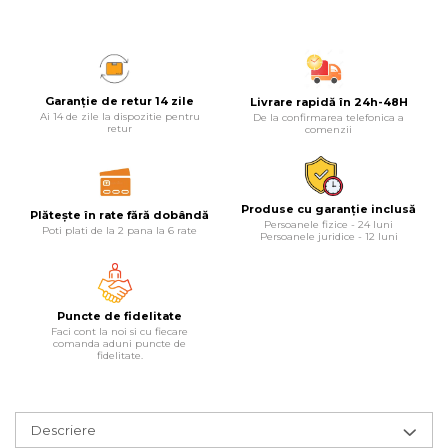
Masina debitat metal
Pompa transfer lichide
Scripete Manual
Semanatori
Fierastraie Electrice
Pompa Aer
Banc de lucru – tamplarie
Garanție de retur 14 zile
Livrare rapidă în 24h-48H
Fierastrau cu banda vertical
Cric Manual
Ai 14 de zile la dispozitie pentru
De la confirmarea telefonica a
retur
comenzii
Transpalet / carucior transport
Foarfeci Electrice
Ulei Hidraulic
marfa
Produse cu garanție inclusă
Aspiratoare Profesionale &
Troliu
Perie de Sarma
Plătește în rate fără dobândă
Persoanele fizice - 24 luni
Poti plati de la 2 pana la 6 rate
Industriale
Persoanele juridice - 12 luni
Palan
Capsator Manual
Dezumidificatoare de Aer
Profesionale Industriale
Puncte de fidelitate
Cheie & Adaptor Dinamometric
Poansoane Cifre & Litere
Faci cont la noi si cu fiecare
comanda aduni puncte de
Acumulatori & Incarcatoare
fidelitate.
Carucior Scule
Adaptor Unghiular Bormasina
Scule Electrice: Bormasini,
Autofiletante
Echipamente de Siguranta Auto
Nicovala fierarie
Statii & Masini Universale de
Descriere