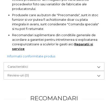
lemn
procedeelor foto sau variatiilor de fabricatie ale
Suruburi si dibluri
producatorului.
Aeroterme si Ventilatoare
Produsele care au buton de "Precomanda", sunt in stoc
Carlige de Ridicare
furnizor si vor putea fi achizitionate doar cu plata
integrala in avans, sunt considerate "Comanda speciala"
Bormasini & Masini de Gaurit
si nu pot fi returnate.
Dispozitive de Taiat si
Recomandari suplimentare din conditiile generale de
Manipulat Sticla
Compresoare Auto
acordare a garantiei pentru intretinerea si exploatarea
corespunzatoare a sculelor le gasiti aici
Reparatii și
service
Masini de Ascutit Burghie
Informatii conformitate produs
Discuri Fierastrau Circular
Caracteristici
Review-uri
(0)
Dispozitive de taiat polistiren
Polizoare drepte & accesorii
RECOMANDARI
Purificatoare de aer