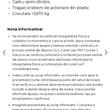
Ascutit Scule
Cadru semi cilindric
Stetoscop Auto
Chei
Tragaci si sistem de actionare din plastic
Aparate de masurat digitale &
Greutate: 0,670 kg
Telemetru laser
Tester Compresie Auto
Scari
Nota informativa!
Pistoale & Capsatoare Electrice
Truse reparatii anvelope
Echipamente de Lucru &
pentru Cuie si Capse
Protectia Muncii
Va recomandam sa verificati integritatea fizica a
coletelor in momentul in care le primiti, daca constatati
Dispozitiv Aerisire & Schimbare
vreo deteriorare asupra coletului solicitati curierului un
Aparat / dispozitiv ascutit lant
Lichid Frana
Multidetector
proces-verbal de dauna ( GLS Curier sau TNT Courier ).
drujba si accesorii
Daca nu se verifica continutul si nu faceti procesul verbal
de dauna orice reclamatie ulterioara referitoare la
Chingi Auto & Coarde Elastice
Pistol Spuma Poliuretanica
integritatea fizica a continutului din colet va fi
Masini de Ascutit Panza Circular
considerata nula.
Intretinere & Cosmetica auto
Pistol Silicon (Tub de Silicon)
Video-urile au scop informativ, accesoriile care apar in
Accesorii & Echipamente
prezentare nu fac intotdeauna parte din setul de livrare.
Spalatorie Auto
A se verifica cu atentie descrierea produsului care poate
Scule pentru coloana de
Termometru Infrarosu
include si detalii despre setul de livrare. Daca aceste
esapament
informatii lipsesc ne puteti contacta telefonic sau pe
Masina de taiat beton
Menghina de banc – tamplarie
email pentru clarificare.
si alte domenii
Imaginile prezentate au scop informativ. Culoarea si
Utilaje tamplarie / prelucrare
textura produselor din magazin pot varia datorita