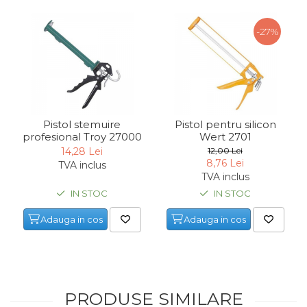
-27%
Pistol stemuire
Pistol pentru silicon
profesional Troy 27000
Wert 2701
14,28 Lei
12,00 Lei
8,76 Lei
TVA inclus
TVA inclus
IN STOC
IN STOC
Adauga in cos
Adauga in cos
PRODUSE SIMILARE