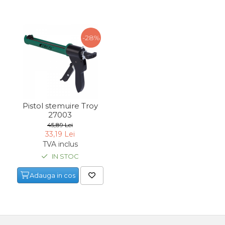
-28%
Pistol stemuire Troy
27003
45,89 Lei
33,19 Lei
TVA inclus
IN STOC
Adauga in cos