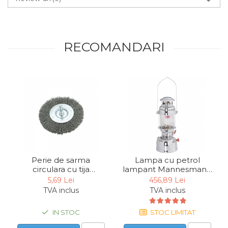
Chingi Auto & Coarde
Elastice
Intretinere & Cosmetica
RECOMANDARI
auto
Scule pentru coloana de
esapament
Scule de Mana
Surubelnite
Scule Tamplarie
Accesorii Pentru Taiat,
Gaurit si Slefuit
Perie de sarma
Lampa cu petrol
circulara cu tija
lampant Mannesmann
Truse Scule
Mannesmann 439-G-
3068-500, 420 mm
5,69 Lei
456,89 Lei
075, 75 mm
TVA inclus
TVA inclus
Baroase
Set Biti
IN STOC
STOC LIMITAT
Adaptoare Pentru Biti