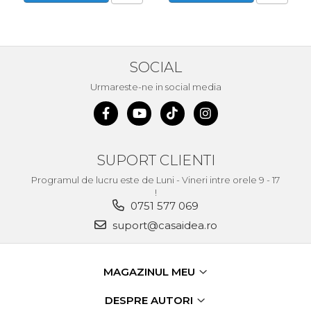
Echipamente de Lucru &
Protectia Muncii
Multidetector
SOCIAL
Pistol Spuma Poliuretanica
Urmareste-ne in social media
Pistol Silicon (Tub de
Silicon)
Termometru Infrarosu
Menghina de banc –
SUPORT CLIENTI
tamplarie si alte domenii
Programul de lucru este de Luni - Vineri intre orele 9 - 17
Suruburi si dibluri
!
0751 577 069
Carlige de Ridicare
suport@casaidea.ro
Dispozitive de Taiat si
Manipulat Sticla
MAGAZINUL MEU
Scule Electrice & Unelte
Ciocane Rotopercutoare &
DESPRE AUTORI