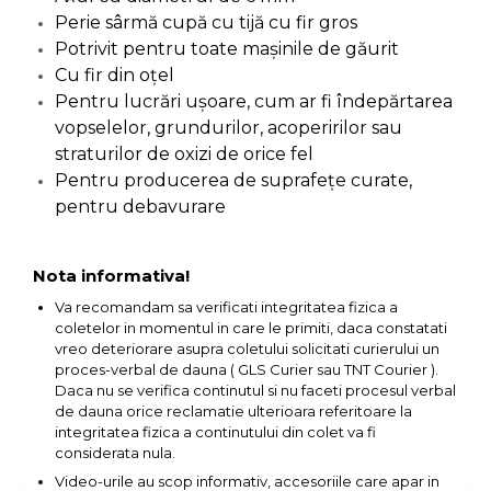
Perie sârmă cupă cu tijă cu fir gros
Capre & Suporti Auto
Potrivit pentru toate mașinile de găurit
Pat Mobil Auto
Cu fir din oțel
Cric Hidraulic
Pentru lucrări uşoare, cum ar fi îndepărtarea
vopselelor, grundurilor, acoperirilor sau
Set / trusa chei tubulare
straturilor de oxizi de orice fel
Chei Tubulare
Pentru producerea de suprafeţe curate,
Multimetru Digital
pentru debavurare
Bara Tractare Auto
Canistre benzina
Nota informativa!
(combustibil)
Va recomandam sa verificati integritatea fizica a
Presa Hidraulica Tinichigerie
coletelor in momentul in care le primiti, daca constatati
vreo deteriorare asupra coletului solicitati curierului un
Set Pentru Demontat Piulite
proces-verbal de dauna ( GLS Curier sau TNT Courier ).
& Suruburi
Daca nu se verifica continutul si nu faceti procesul verbal
de dauna orice reclamatie ulterioara referitoare la
Extractor Rulmenti
integritatea fizica a continutului din colet va fi
Presa Hidraulica Ondulare
considerata nula.
Cabluri
Video-urile au scop informativ, accesoriile care apar in