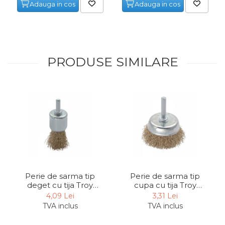
Adauga in cos
Adauga in cos
Indoit Tevi
Ciocane Profesionale
Pile Metalice
Clesti
PRODUSE SIMILARE
Scule Electrician
Subler
Topoare & Toporisti
Sarpe Desfundat Tevi
Nivele
Ruleta de Masurat
Amortizoare Hidraulice
Perie de sarma tip
Perie de sarma tip
Dalta si dornuri
deget cu tija Troy
cupa cu tija Troy
27701-24, 24 mm
27702-50, 50 mm
4,09 Lei
3,31 Lei
Rigla de Masurat Pentru
TVA inclus
TVA inclus
Constructii
Scule Unelte Accesorii