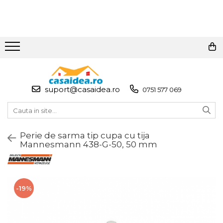
Toate Produsele
Adezivi
Adeziv Instant & Super Glue
suport@casaidea.ro
0751 577 069
Adeziv Bicomponent &
Epoxidic
Banda Adeziva
Perie de sarma tip cupa cu tija
Pasta de Lipit Universala
Mannesmann 438-G-50, 50 mm
Blocator & Solutie Blocare
Suruburi
Banda Izolatoare
-19%
Banda Teflon
Articole Pentru Casa