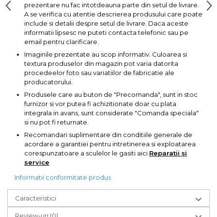
Pompa transfer lichide
prezentare nu fac intotdeauna parte din setul de livrare.
A se verifica cu atentie descrierea produsului care poate
Pompa Aer
include si detalii despre setul de livrare. Daca aceste
informatii lipsesc ne puteti contacta telefonic sau pe
Cric Manual
email pentru clarificare.
Ulei Hidraulic
Imaginile prezentate au scop informativ. Culoarea si
textura produselor din magazin pot varia datorita
Troliu
procedeelor foto sau variatiilor de fabricatie ale
Palan
producatorului.
Produsele care au buton de "Precomanda", sunt in stoc
Cheie & Adaptor
furnizor si vor putea fi achizitionate doar cu plata
Dinamometric
integrala in avans, sunt considerate "Comanda speciala"
Carucior Scule
si nu pot fi returnate.
Echipamente de Siguranta
Recomandari suplimentare din conditiile generale de
acordare a garantiei pentru intretinerea si exploatarea
Auto
corespunzatoare a sculelor le gasiti aici
Reparatii și
Stetoscop Auto
service
Tester Compresie Auto
Informatii conformitate produs
Truse reparatii anvelope
Caracteristici
Dispozitiv Aerisire &
Schimbare Lichid Frana
Review-uri
(0)