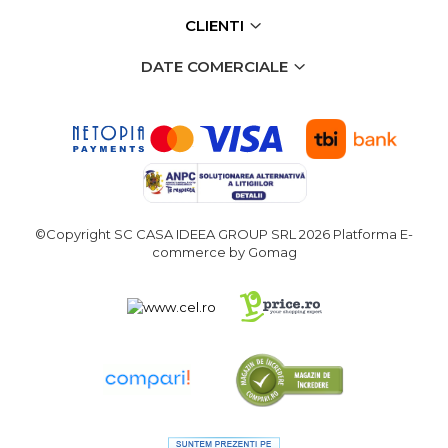
Demolatoare cu SDS-MAX / SDS-
Plus
CLIENTI
Flex & Polizor Unghiular,
Suporti & Discuri
DATE COMERCIALE
Pompe, Turbojet, Aparate &
Utilaje Spalat Auto
Masini de Frezat Verticale
Masini de Taiat / Frezat
Caneluri
Masina de tuns oi
©Copyright SC CASA IDEEA GROUP SRL 2026
Platforma E-
profesionala
commerce by Gomag
Pistoale de Vopsit
Letcoane & Consumabile
Pistol de lipit si accesorii
Suflante cu Aer Cald
Pietre si polizoare de banc
profesionale
Masina de gaurit cu coloana