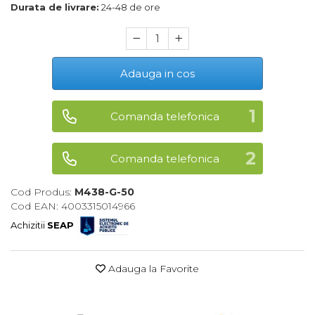
Durata de livrare:
24-48 de ore
Maturi, Mopuri, Galeti &
Accesorii
Jucarii
Adauga in cos
Microscoape
Cantare
Comanda telefonica
Rafturi
Baterii & Acumulatori
Comanda telefonica
Baterii AAA
Cod Produs:
M438-G-50
Baterii AA
Cod EAN: 4003315014966
Achizitii
SEAP
Corpuri de Iluminat
Lanterne
Adauga la Favorite
Proiectoare
Iluminare Led