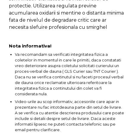
protectie. Utilizarea regulata previne
acumularea oxidarii si mentine o distanta minima
fata de nivelul de degradare critic care ar
necesita slefuire profesionala cu smirghel
Nota informativa!
Va recomandam sa verificati integritatea fizica a
coletelor in momentul in care le primiti, daca constatati
vreo deteriorare asupra coletului solicitati curierului un
proces-verbal de dauna ( GLS Curier sau TNT Courier ).
Daca nu se verifica continutul si nu faceti procesul verbal
de dauna orice reclamatie ulterioara referitoare la
integritatea fizica a continutului din colet va fi
considerata nula.
Video-urile au scop informativ, accesoriile care apar in
prezentare nu fac intotdeauna parte din setul de livrare.
A se verifica cu atentie descrierea produsului care poate
include si detalii despre setul de livrare. Daca aceste
informatii lipsesc ne puteti contacta telefonic sau pe
email pentru clarificare.