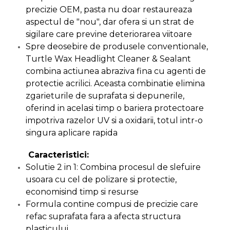
lemn
precizie OEM, pasta nu doar restaureaza
Suruburi si dibluri
aspectul de "nou", dar ofera si un strat de
Aeroterme si Ventilatoare
sigilare care previne deteriorarea viitoare
Carlige de Ridicare
Spre deosebire de produsele conventionale,
Bormasini & Masini de Gaurit
Turtle Wax Headlight Cleaner & Sealant
Dispozitive de Taiat si
combina actiunea abraziva fina cu agenti de
Manipulat Sticla
protectie acrilici. Aceasta combinatie elimina
Compresoare Auto
zgarieturile de suprafata si depunerile,
oferind in acelasi timp o bariera protectoare
Masini de Ascutit Burghie
impotriva razelor UV si a oxidarii, totul intr-o
singura aplicare rapida
Discuri Fierastrau Circular
Caracteristici:
Dispozitive de taiat polistiren
Solutie 2 in 1: Combina procesul de slefuire
usoara cu cel de polizare si protectie,
Polizoare drepte & accesorii
economisind timp si resurse
Formula contine compusi de precizie care
Purificatoare de aer
refac suprafata fara a afecta structura
plasticului