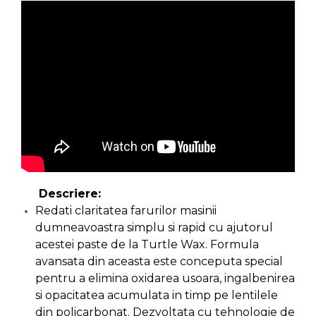
Ascutit Scule
Stetoscop Auto
Chei
Aparate de masurat digitale &
Telemetru laser
Tester Compresie Auto
Scari
Pistoale & Capsatoare Electrice
Truse reparatii anvelope
Echipamente de Lucru &
pentru Cuie si Capse
Protectia Muncii
Dispozitiv Aerisire & Schimbare
Aparat / dispozitiv ascutit lant
Lichid Frana
Multidetector
drujba si accesorii
Chingi Auto & Coarde Elastice
Pistol Spuma Poliuretanica
Masini de Ascutit Panza Circular
Descriere:
Redati claritatea farurilor masinii
Intretinere & Cosmetica auto
Pistol Silicon (Tub de Silicon)
Accesorii & Echipamente
dumneavoastra simplu si rapid cu ajutorul
Spalatorie Auto
acestei paste de la Turtle Wax. Formula
Scule pentru coloana de
Termometru Infrarosu
avansata din aceasta este conceputa special
esapament
Masina de taiat beton
pentru a elimina oxidarea usoara, ingalbenirea
Menghina de banc – tamplarie
si opacitatea acumulata in timp pe lentilele
si alte domenii
Utilaje tamplarie / prelucrare
din policarbonat. Dezvoltata cu tehnologie de