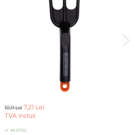
Articole Pentru Gradina
Accesorii Bucatarie
Cabluri Incalzitoare cu
Termostat
Sisteme de Supraveghere &
Alarme Casa
Accesorii Baie
Accesorii Telefoane
Casti Audio
Accesorii Laptop & PC
Aparate de Curatat cu
Ultrasunete
7,21 Lei
10,11 Lei
Cutii Depozitare
TVA inclus
Chinga & Suport Mobila
Organizatoare
IN STOC
imbracaminte si incaltaminte