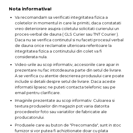
Nota informativa!
Va recomandam sa verificati integritatea fizica a
coletelor in momentul in care le primiti, daca constatati
vreo deteriorare asupra coletului solicitati curierului un
proces-verbal de dauna ( GLS Curier sau TNT Courier ).
Daca nu se verifica continutul si nu faceti procesul verbal
de dauna orice reclamatie ulterioara referitoare la
integritatea fizica a continutului din colet va fi
considerata nula.
Video-urile au scop informativ, accesoriile care apar in
prezentare nu fac intotdeauna parte din setul de livrare.
A se verifica cu atentie descrierea produsului care poate
include si detalii despre setul de livrare. Daca aceste
informatii lipsesc ne puteti contacta telefonic sau pe
email pentru clarificare.
Imaginile prezentate au scop informativ. Culoarea si
textura produselor din magazin pot varia datorita
procedeelor foto sau variatiilor de fabricatie ale
producatorului.
Produsele care au buton de "Precomanda", sunt in stoc
furnizor si vor putea fi achizitionate doar cu plata