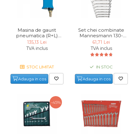
Masina de gaurit
Set chei combinate
pneumatica (R+L)
Mannesmann 130-
Gude 40022, 2000 rpm
12DIN, Ø6-22 mm, 12
135,13 Lei
61,71 Lei
piese
TVA inclus
TVA inclus
STOC LIMITAT
IN STOC
Adauga in cos
Adauga in cos
-45%