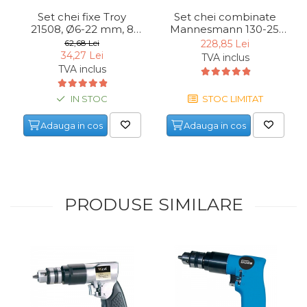
Set chei fixe Troy
Set chei combinate
21508, Ø6-22 mm, 8
Mannesmann 130-25,
piese
Ø6-32 mm, 25 piese
62,68 Lei
228,85 Lei
34,27 Lei
TVA inclus
TVA inclus
IN STOC
STOC LIMITAT
Adauga in cos
Adauga in cos
PRODUSE SIMILARE