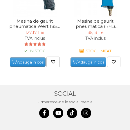
Masina de gaurit
Masina de gaurit
pneumatica Wert 1852,
pneumatica (R+L)
3/8’', 6.3 bari, 1800 rpm
Gude 40022, 2000 rpm
127,17 Lei
135,13 Lei
TVA inclus
TVA inclus
IN STOC
STOC LIMITAT
Adauga in cos
Adauga in cos
SOCIAL
Urmareste-ne in social media