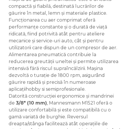
Ascutit Scule
compactă și fiabilă, destinată lucrărilor de
Stetoscop Auto
Chei
găurire în metal, lemn și materiale plastice.
Aparate de masurat digitale &
Funcționarea cu aer comprimat oferă
Telemetru laser
Tester Compresie Auto
Scari
performanțe constante și o durată de viață
ridicată, fiind potrivită atât pentru ateliere
Pistoale & Capsatoare Electrice
Truse reparatii anvelope
Echipamente de Lucru &
mecanice și service-uri auto, cât și pentru
pentru Cuie si Capse
Protectia Muncii
utilizatorii care dispun de un compresor de aer.
Dispozitiv Aerisire & Schimbare
Alimentarea pneumatică contribuie la
Aparat / dispozitiv ascutit lant
Lichid Frana
Multidetector
drujba si accesorii
reducerea greutății uneltei și permite utilizarea
intensivă fără riscul supraîncălzirii. Mașina
Chingi Auto & Coarde Elastice
Pistol Spuma Poliuretanica
dezvoltă o turație de 1800 rpm, asigurând
Masini de Ascutit Panza Circular
găurire rapidă și precisă în numeroase
Intretinere & Cosmetica auto
Pistol Silicon (Tub de Silicon)
aplicațiihobby si semiprofesionale.
Accesorii & Echipamente
Datorită construcției ergonomice și mandrinei
Spalatorie Auto
Scule pentru coloana de
Termometru Infrarosu
de
3/8" (10 mm)
, Mannesmann M1521 oferă o
esapament
utilizare confortabilă și este compatibilă cu o
Masina de taiat beton
Menghina de banc – tamplarie
gamă variată de burghie. Reversul
si alte domenii
dreapta/stânga facilitează atât operațiile de
Utilaje tamplarie / prelucrare