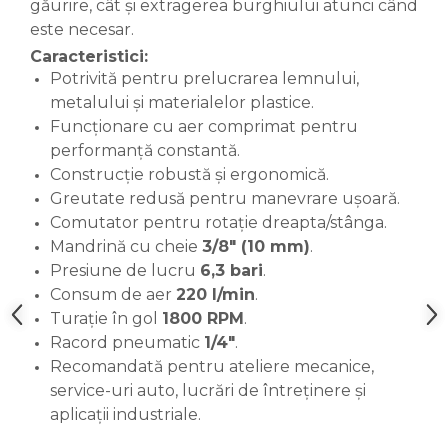
găurire, cât și extragerea burghiului atunci când
lemn
Suruburi si dibluri
este necesar.
Caracteristici:
Aeroterme si Ventilatoare
Carlige de Ridicare
Potrivită pentru prelucrarea lemnului,
metalului și materialelor plastice.
Bormasini & Masini de Gaurit
Dispozitive de Taiat si
Funcționare cu aer comprimat pentru
Manipulat Sticla
performanță constantă.
Compresoare Auto
Construcție robustă și ergonomică.
Greutate redusă pentru manevrare ușoară.
Masini de Ascutit Burghie
Comutator pentru rotație dreapta/stânga.
Mandrină cu cheie
3/8" (10 mm)
.
Discuri Fierastrau Circular
Presiune de lucru
6,3 bari
.
Consum de aer
220 l/min
.
Dispozitive de taiat polistiren
Turație în gol
1800 RPM
.
Racord pneumatic
1/4"
.
Polizoare drepte & accesorii
Recomandată pentru ateliere mecanice,
service-uri auto, lucrări de întreținere și
aplicații industriale.
Purificatoare de aer