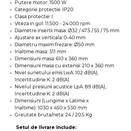
Putere motor: 1500 W
Indoit Tevi
Categorie protectie: IP20
Ciocane Profesionale
Clasa protectie: I
Viteza in gol: 11.500 - 24.000 rpm
Pile Metalice
Diametre insertii masa: Ø32 / 47.5 / 55 / 75 mm
Clesti
Ajustare ax verticala: 0-40 mm
Scule Electrician
Diametru maxim frezare: Ø50 mm
Subler
Inaltime masa: 311 mm
Dimensiuni masa: 610 x 360 mm
Topoare & Toporisti
Dimensiuni masa cu extensii: 210 x 360 mm
Sarpe Desfundat Tevi
Nivel sunetului emis LwA: 102 dB(A),
Nivele
Incertitudine K: 2 dB(A)
Nivelul presiunii acustice LpA: 89 dB(A),
Ruleta de Masurat
Incertitudine K: 2 dB(A)
Amortizoare Hidraulice
Dimensiuni (Lungime x Latime x
Dalta si dornuri
Inaltime): 1030 x 450 x 530 mm
Greutate bruta/neta: 24 / 20.5 Kg
Rigla de Masurat Pentru
Constructii
Setul de livrare include:
Scule Unelte Accesorii