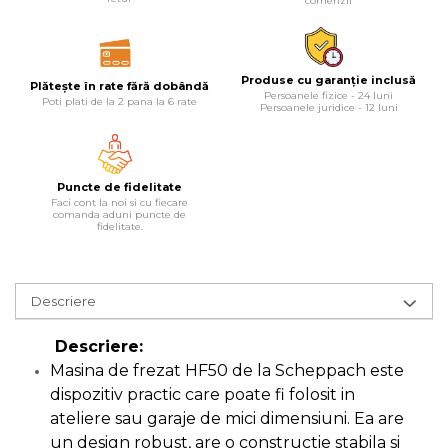
comenzii
Lampi
Echipamente Pentru Service-uri
Produse cu garanție inclusă
Auto
Plătește în rate fără dobândă
Persoanele fizice - 24 luni
Poti plati de la 2 pana la 6 rate
Persoanele juridice - 12 luni
Tester de Tensiune
Decalimetru Pneumatic si
Manual
Puncte de fidelitate
Manometru
Faci cont la noi si cu fiecare
comanda aduni puncte de
Antifurt Bicicleta
fidelitate.
Densimetru
Accesorii Auto
Descriere
Tester Baterie Auto
Descriere:
Presa Arc
Masina de frezat HF50 de la Scheppach este
Cheie Roti
dispozitiv practic care poate fi folosit in
Cheie Bujii
ateliere sau garaje de mici dimensiuni. Ea are
un design robust, are o constructie stabila si
Cheie Filtru Ulei