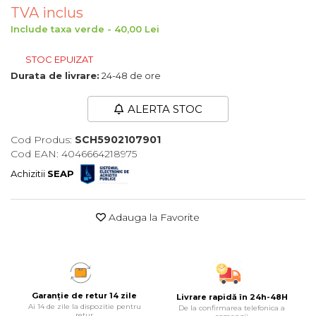
TVA inclus
Maturi, Mopuri, Galeti &
Include taxa verde - 40,00 Lei
Accesorii
Jucarii
STOC EPUIZAT
Microscoape
Durata de livrare:
24-48 de ore
Cantare
ALERTA STOC
Rafturi
Cod Produs:
SCH5902107901
Cod EAN: 4046664218975
Baterii & Acumulatori
Achizitii
SEAP
Baterii AAA
Baterii AA
Adauga la Favorite
Corpuri de Iluminat
Lanterne
Proiectoare
Garanție de retur 14 zile
Livrare rapidă în 24h-48H
Iluminare Led
Ai 14 de zile la dispozitie pentru
De la confirmarea telefonica a
retur