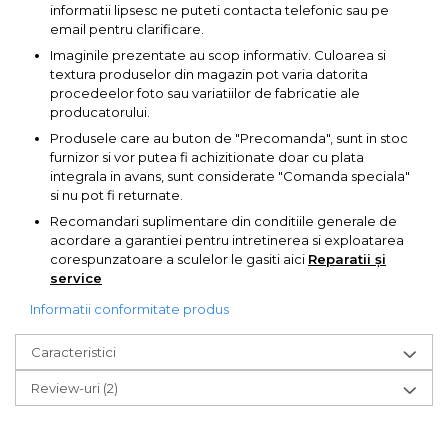
informatii lipsesc ne puteti contacta telefonic sau pe
Echipamente de Lucru &
email pentru clarificare.
Protectia Muncii
Imaginile prezentate au scop informativ. Culoarea si
Multidetector
textura produselor din magazin pot varia datorita
procedeelor foto sau variatiilor de fabricatie ale
Pistol Spuma Poliuretanica
producatorului.
Pistol Silicon (Tub de
Produsele care au buton de "Precomanda", sunt in stoc
Silicon)
furnizor si vor putea fi achizitionate doar cu plata
integrala in avans, sunt considerate "Comanda speciala"
Termometru Infrarosu
si nu pot fi returnate.
Menghina de banc –
Recomandari suplimentare din conditiile generale de
tamplarie si alte domenii
acordare a garantiei pentru intretinerea si exploatarea
corespunzatoare a sculelor le gasiti aici
Reparatii și
Suruburi si dibluri
service
Carlige de Ridicare
Informatii conformitate produs
Dispozitive de Taiat si
Manipulat Sticla
Caracteristici
Review-uri
(2)
Scule Electrice & Unelte
Ciocane Rotopercutoare &