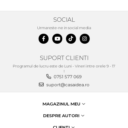
Fierastraie Electrice
Fierastrau cu banda vertical
SOCIAL
Foarfeci Electrice
Urmareste-ne in social media
Aspiratoare Profesionale &
Industriale
Dezumidificatoare de Aer
Profesionale Industriale
SUPORT CLIENTI
Acumulatori & Incarcatoare
Programul de lucru este de Luni - Vineri intre orele 9 - 17
Scule Electrice: Bormasini,
!
Autofiletante
0751 577 069
Statii & Masini Universale de
suport@casaidea.ro
Ascutit Scule
Aparate de masurat digitale
& Telemetru laser
MAGAZINUL MEU
Pistoale & Capsatoare
Electrice pentru Cuie si Capse
DESPRE AUTORI
Aparat / dispozitiv ascutit
CLIENTI