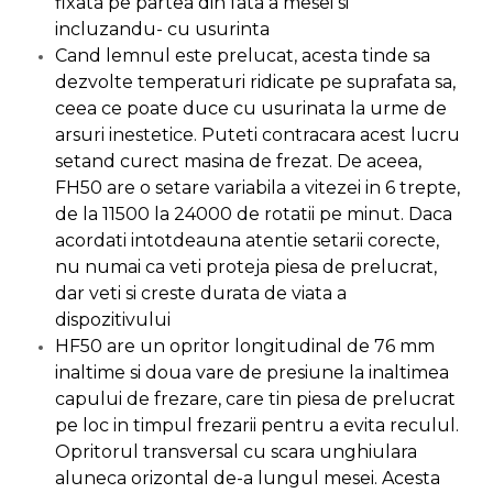
fixata pe partea din fata a mesei si
Pompa transfer lichide
incluzandu- cu usurinta
Pompa Aer
Cand lemnul este prelucat, acesta tinde sa
Cric Manual
dezvolte temperaturi ridicate pe suprafata sa,
ceea ce poate duce cu usurinata la urme de
Ulei Hidraulic
arsuri inestetice. Puteti contracara acest lucru
Troliu
setand curect masina de frezat. De aceea,
Palan
FH50 are o setare variabila a vitezei in 6 trepte,
de la 11500 la 24000 de rotatii pe minut. Daca
Cheie & Adaptor
Dinamometric
acordati intotdeauna atentie setarii corecte,
nu numai ca veti proteja piesa de prelucrat,
Carucior Scule
dar veti si creste durata de viata a
Echipamente de Siguranta
dispozitivului
Auto
HF50 are un opritor longitudinal de 76 mm
Stetoscop Auto
inaltime si doua vare de presiune la inaltimea
Tester Compresie Auto
capului de frezare, care tin piesa de prelucrat
pe loc in timpul frezarii pentru a evita reculul.
Truse reparatii anvelope
Opritorul transversal cu scara unghiulara
Dispozitiv Aerisire &
aluneca orizontal de-a lungul mesei. Acesta
Schimbare Lichid Frana