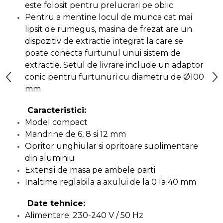
este folosit pentru prelucrari pe oblic
Chingi Auto & Coarde
Pentru a mentine locul de munca cat mai
Elastice
lipsit de rumegus, masina de frezat are un
Intretinere & Cosmetica
dispozitiv de extractie integrat la care se
auto
poate conecta furtunul unui sistem de
Scule pentru coloana de
extractie. Setul de livrare include un adaptor
esapament
conic pentru furtunuri cu diametru de Ø100
mm
Scule de Mana
Caracteristici:
Surubelnite
Model compact
Scule Tamplarie
Mandrine de 6, 8 si 12 mm
Opritor unghiular si opritoare suplimentare
Accesorii Pentru Taiat,
Gaurit si Slefuit
din aluminiu
Extensii de masa pe ambele parti
Truse Scule
Inaltime reglabila a axului de la 0 la 40 mm
Baroase
Set Biti
Date tehnice:
Alimentare: 230-240 V / 50 Hz
Adaptoare Pentru Biti