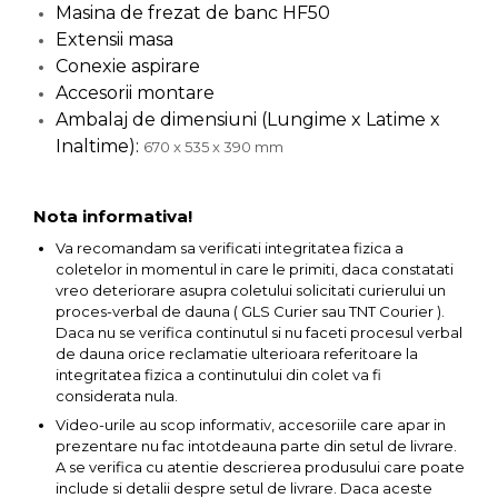
Masina de frezat de banc HF50
Unelte de Zugravit
Extensii masa
Roata de Masurat
Conexie aspirare
Accesorii montare
Lacate & Incuietori
Ambalaj de dimensiuni (Lungime x Latime x
Scripete Manual
Inaltime):
670 x 535 x 390 mm
Banc de lucru – tamplarie
Transpalet / carucior
Nota informativa!
transport marfa
Va recomandam sa verificati integritatea fizica a
Perie de Sarma
coletelor in momentul in care le primiti, daca constatati
vreo deteriorare asupra coletului solicitati curierului un
Capsator Manual
proces-verbal de dauna ( GLS Curier sau TNT Courier ).
Poansoane Cifre & Litere
Daca nu se verifica continutul si nu faceti procesul verbal
de dauna orice reclamatie ulterioara referitoare la
Adaptor Unghiular
integritatea fizica a continutului din colet va fi
Bormasina
considerata nula.
Nicovala fierarie
Video-urile au scop informativ, accesoriile care apar in
prezentare nu fac intotdeauna parte din setul de livrare.
Chei
A se verifica cu atentie descrierea produsului care poate
Scari
include si detalii despre setul de livrare. Daca aceste