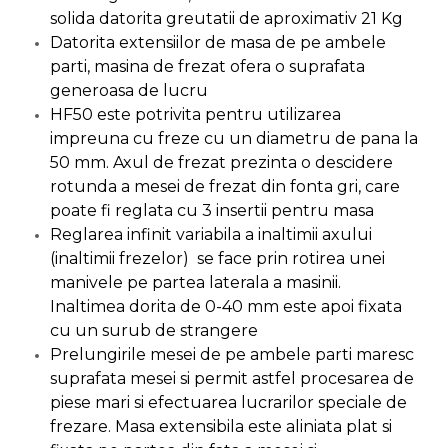
solida datorita greutatii de aproximativ 21 Kg
Capre & Suporti Auto
Datorita extensiilor de masa de pe ambele
Pat Mobil Auto
parti, masina de frezat ofera o suprafata
Cric Hidraulic
generoasa de lucru
HF50 este potrivita pentru utilizarea
Set / trusa chei tubulare
impreuna cu freze cu un diametru de pana la
Chei Tubulare
50 mm. Axul de frezat prezinta o descidere
Multimetru Digital
rotunda a mesei de frezat din fonta gri, care
poate fi reglata cu 3 insertii pentru masa
Bara Tractare Auto
Reglarea infinit variabila a inaltimii axului
Canistre benzina
(inaltimii frezelor) se face prin rotirea unei
(combustibil)
manivele pe partea laterala a masinii.
Presa Hidraulica Tinichigerie
Inaltimea dorita de 0-40 mm este apoi fixata
Set Pentru Demontat Piulite
cu un surub de strangere
& Suruburi
Prelungirile mesei de pe ambele parti maresc
Extractor Rulmenti
suprafata mesei si permit astfel procesarea de
piese mari si efectuarea lucrarilor speciale de
Presa Hidraulica Ondulare
frezare. Masa extensibila este aliniata plat si
Cabluri