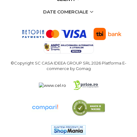
lant drujba si accesorii
Masini de Ascutit Panza
DATE COMERCIALE
Circular
Accesorii & Echipamente
Spalatorie Auto
Masina de taiat beton
Utilaje tamplarie / prelucrare
lemn
©Copyright SC CASA IDEEA GROUP SRL 2026
Platforma E-
Aeroterme si Ventilatoare
commerce by Gomag
Bormasini & Masini de Gaurit
Compresoare Auto
Masini de Ascutit Burghie
Discuri Fierastrau Circular
Dispozitive de taiat
polistiren
Polizoare drepte & accesorii