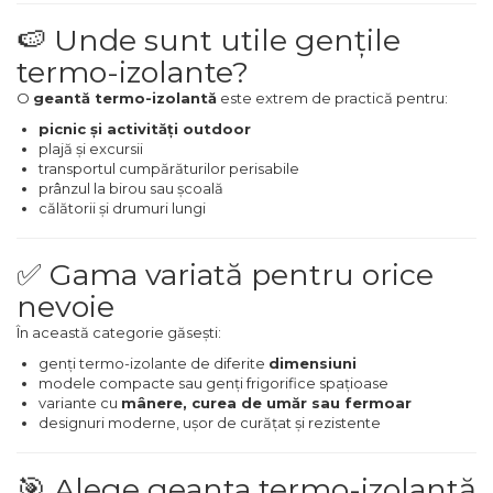
Masina debitat metal
Pompa transfer lichide
🍉 Unde sunt utile gențile
Scripete Manual
Semanatori
termo-izolante?
Fierastraie Electrice
Pompa Aer
O
geantă termo-izolantă
este extrem de practică pentru:
Banc de lucru – tamplarie
Fierastrau cu banda vertical
Cric Manual
picnic și activități outdoor
plajă și excursii
Transpalet / carucior transport
transportul cumpărăturilor perisabile
Foarfeci Electrice
Ulei Hidraulic
marfa
prânzul la birou sau școală
călătorii și drumuri lungi
Aspiratoare Profesionale &
Troliu
Perie de Sarma
Industriale
✅ Gama variată pentru orice
Palan
Capsator Manual
nevoie
Dezumidificatoare de Aer
În această categorie găsești:
Profesionale Industriale
Cheie & Adaptor Dinamometric
Poansoane Cifre & Litere
genți termo-izolante de diferite
dimensiuni
modele compacte sau genți frigorifice spațioase
Acumulatori & Incarcatoare
variante cu
mânere, curea de umăr sau fermoar
Carucior Scule
Adaptor Unghiular Bormasina
Scule Electrice: Bormasini,
designuri moderne, ușor de curățat și rezistente
Autofiletante
Echipamente de Siguranta Auto
Nicovala fierarie
Statii & Masini Universale de
🎯 Alege geanta termo-izolantă