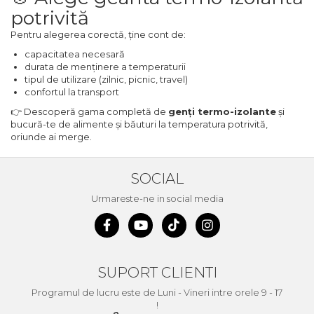
Ascutit Scule
potrivită
Stetoscop Auto
Chei
Pentru alegerea corectă, ține cont de:
Aparate de masurat digitale &
Telemetru laser
Tester Compresie Auto
Scari
capacitatea necesară
durata de menținere a temperaturii
tipul de utilizare (zilnic, picnic, travel)
Pistoale & Capsatoare Electrice
Truse reparatii anvelope
Echipamente de Lucru &
confortul la transport
pentru Cuie si Capse
Protectia Muncii
👉 Descoperă gama completă de
genți termo-izolante
și
Dispozitiv Aerisire & Schimbare
bucură-te de alimente și băuturi la temperatura potrivită,
Aparat / dispozitiv ascutit lant
oriunde ai merge.
Lichid Frana
Multidetector
drujba si accesorii
Chingi Auto & Coarde Elastice
Pistol Spuma Poliuretanica
SOCIAL
Masini de Ascutit Panza Circular
Urmareste-ne in social media
Intretinere & Cosmetica auto
Pistol Silicon (Tub de Silicon)
Accesorii & Echipamente
Spalatorie Auto
Scule pentru coloana de
Termometru Infrarosu
esapament
SUPORT CLIENTI
Masina de taiat beton
Menghina de banc – tamplarie
Programul de lucru este de Luni - Vineri intre orele 9 - 17
si alte domenii
!
Utilaje tamplarie / prelucrare