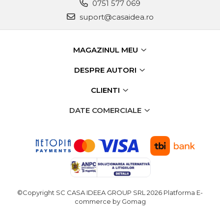
0751 577 069
lemn
Suruburi si dibluri
suport@casaidea.ro
Aeroterme si Ventilatoare
Carlige de Ridicare
MAGAZINUL MEU
Bormasini & Masini de Gaurit
Dispozitive de Taiat si
DESPRE AUTORI
Manipulat Sticla
Compresoare Auto
CLIENTI
Masini de Ascutit Burghie
DATE COMERCIALE
Discuri Fierastrau Circular
Dispozitive de taiat polistiren
Polizoare drepte & accesorii
©Copyright SC CASA IDEEA GROUP SRL 2026
Platforma E-
commerce by Gomag
Purificatoare de aer