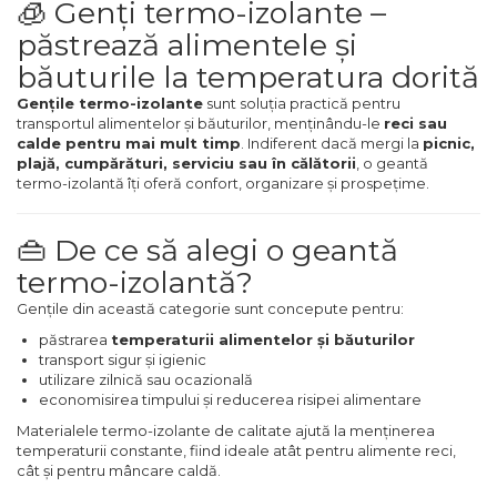
🧊 Genți termo-izolante –
Chei Tubulare
Nivele
Trimmere Iarba & Gazon
Capsator pneumatic pentru
păstrează alimentele și
Microscoape
Priza & prelungitoare electrice
cuie
băuturile la temperatura dorită
Multimetru Digital
Ruleta de Masurat
Motosape
Cantare
Scule multifunctionale si
Polizoare Pneumatice
Gențile termo-izolante
sunt soluția practică pentru
transportul alimentelor și băuturilor, menținându-le
reci sau
accesorii
Bara Tractare Auto
Amortizoare Hidraulice
Motoburghie & Foreze de
calde pentru mai mult timp
. Indiferent dacă mergi la
picnic,
Pamant
Rafturi
plajă, cumpărături, serviciu sau în călătorii
, o geantă
Compresoare de Aer
Canistre benzina (combustibil)
Dalta si dornuri
termo-izolantă îți oferă confort, organizare și prospețime.
Profesionale
Accesorii Motoburghie
Presa Hidraulica Tinichigerie
Rigla de Masurat Pentru
👜 De ce să alegi o geantă
Masini de Slefuit Alternative si
Constructii
Masini Tuns Iarba & Gazon
termo-izolantă?
Orbitale
Set Pentru Demontat Piulite &
Gențile din această categorie sunt concepute pentru:
Suruburi
Scule Unelte Accesorii
Site Rotative de Gradina
Aparate & Invertoare de Sudura
păstrarea
temperaturii alimentelor și băuturilor
transport sigur și igienic
Extractor Rulmenti
Unelte de Zugravit
Drujbe & Fierastraie Telescopice
utilizare zilnică sau ocazională
Rindele Electrice
economisirea timpului și reducerea risipei alimentare
Materialele termo-izolante de calitate ajută la menținerea
Presa Hidraulica Ondulare
Roata de Masurat
Garduri electrice animale
temperaturii constante, fiind ideale atât pentru alimente reci,
Generator Curent Electric
Cabluri
cât și pentru mâncare caldă.
Lacate & Incuietori
Greble