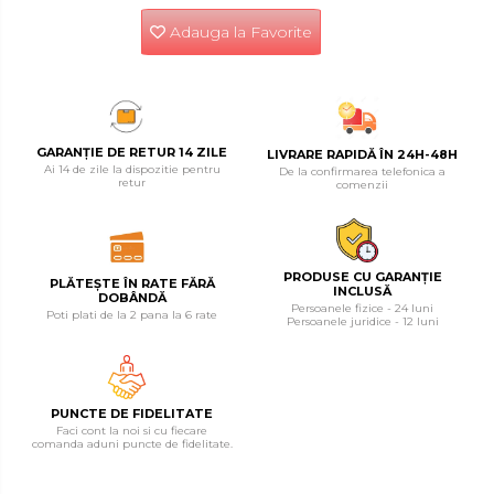
Tester de Tensiune
Adauga la Favorite
Decalimetru Pneumatic si
Manual
Manometru
Antifurt Bicicleta
GARANȚIE DE RETUR 14 ZILE
LIVRARE RAPIDĂ ÎN 24H-48H
Densimetru
Ai 14 de zile la dispozitie pentru
De la confirmarea telefonica a
retur
comenzii
Accesorii Auto
Tester Baterie Auto
Presa Arc
PRODUSE CU GARANȚIE
PLĂTEȘTE ÎN RATE FĂRĂ
INCLUSĂ
DOBÂNDĂ
Cheie Roti
Persoanele fizice - 24 luni
Poti plati de la 2 pana la 6 rate
Persoanele juridice - 12 luni
Cheie Bujii
Cheie Filtru Ulei
Capre & Suporti Auto
PUNCTE DE FIDELITATE
Faci cont la noi si cu fiecare
Pat Mobil Auto
comanda aduni puncte de fidelitate.
Cric Hidraulic