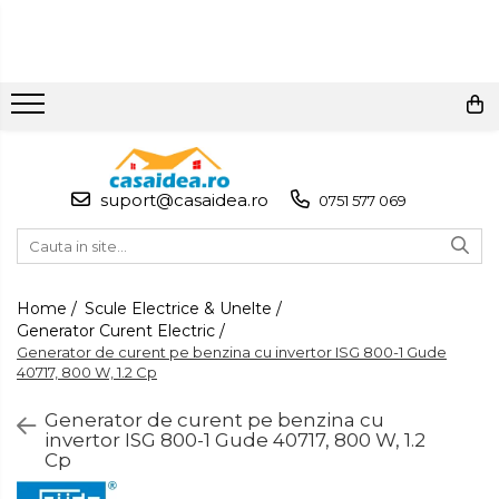
Toate Produsele
Adezivi
Adeziv Instant & Super Glue
suport@casaidea.ro
0751 577 069
Adeziv Bicomponent &
Epoxidic
Banda Adeziva
Pasta de Lipit Universala
Home /
Scule Electrice & Unelte /
Generator Curent Electric /
Blocator & Solutie Blocare
Generator de curent pe benzina cu invertor ISG 800-1 Gude
Suruburi
40717, 800 W, 1.2 Cp
Banda Izolatoare
Generator de curent pe benzina cu
Banda Teflon
invertor ISG 800-1 Gude 40717, 800 W, 1.2
Cp
Articole Pentru Casa