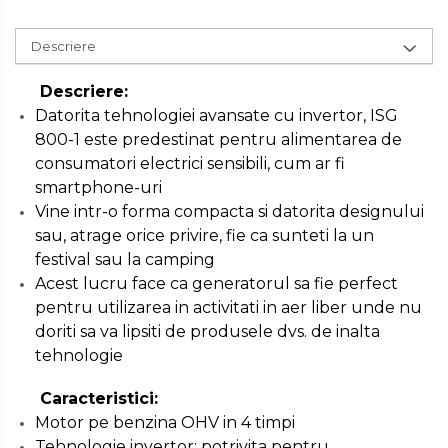
Set / trusa chei tubulare
Chei Tubulare
Descriere
Multimetru Digital
Descriere:
Bara Tractare Auto
Datorita tehnologiei avansate cu invertor, ISG
Canistre benzina
800-1 este predestinat pentru alimentarea de
(combustibil)
consumatori electrici sensibili, cum ar fi
smartphone-uri
Presa Hidraulica Tinichigerie
Vine intr-o forma compacta si datorita designului
Set Pentru Demontat Piulite
sau, atrage orice privire, fie ca sunteti la un
& Suruburi
festival sau la camping
Extractor Rulmenti
Acest lucru face ca generatorul sa fie perfect
Presa Hidraulica Ondulare
pentru utilizarea in activitati in aer liber unde nu
Cabluri
doriti sa va lipsiti de produsele dvs. de inalta
Pompa transfer lichide
tehnologie
Pompa Aer
Caracteristici:
Cric Manual
Motor pe benzina OHV in 4 timpi
Tehnologie invertor: potrivita pentru
Ulei Hidraulic