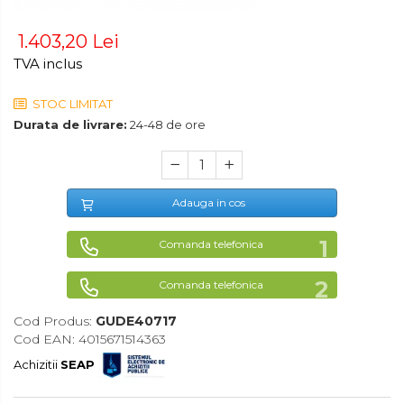
Maturi, Mopuri, Galeti &
1.403,20 Lei
Accesorii
TVA inclus
Jucarii
Microscoape
STOC LIMITAT
Durata de livrare:
24-48 de ore
Cantare
Rafturi
Baterii & Acumulatori
Adauga in cos
Baterii AAA
Corpuri de
Comanda telefonica
Baterii AA
Iluminat
Comanda telefonica
Lanterne
Echipamente
Pentru
Proiectoare
Cod Produs:
GUDE40717
Service-uri
Cod EAN: 4015671514363
Iluminare Led
Auto
Scule de
Achizitii
SEAP
Lampi
Mana