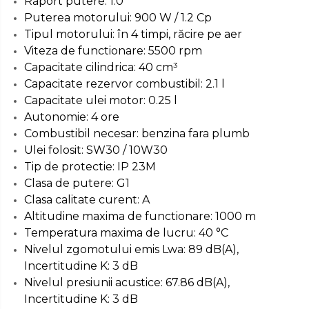
Raport putere: 1:0
Scule pentru coloana de
Puterea motorului: 900 W / 1.2 Cp
esapament
Tipul motorului: în 4 timpi, răcire pe aer
Viteza de functionare: 5500 rpm
Surubelnite
Capacitate cilindrica: 40 cm³
Scule Tamplarie
Capacitate rezervor combustibil: 2.1 l
Accesorii Pentru Taiat,
Capacitate ulei motor: 0.25 l
Gaurit si Slefuit
Autonomie: 4 ore
Combustibil necesar: benzina fara plumb
Truse Scule
Ulei folosit: SW30 / 10W30
Baroase
Tip de protectie: IP 23M
Set Biti
Clasa de putere: G1
Adaptoare Pentru Biti
Clasa calitate curent: A
Altitudine maxima de functionare: 1000 m
Indoit Tevi
Temperatura maxima de lucru: 40 °C
Ciocane Profesionale
Nivelul zgomotului emis Lwa: 89 dB(A),
Pile Metalice
Incertitudine K: 3 dB
Nivelul presiunii acustice: 67.86 dB(A),
Clesti
Incertitudine K: 3 dB
Scule Electrician