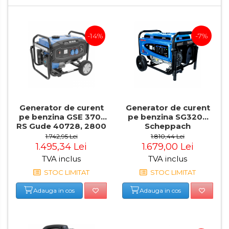
electrice
Scule multifunctionale si
accesorii
-14%
-7%
Compresoare de Aer
Profesionale
Masini de Slefuit Alternative
si Orbitale
Aparate & Invertoare de
Sudura
Generator de curent
Generator de curent
pe benzina GSE 3701
pe benzina SG3200
Rindele Electrice
RS Gude 40728, 2800
Scheppach
W
5906220903, 2800 W,
Generator Curent Electric
1.742,95 Lei
1.810,44 Lei
6.5 Cp
1.495,34 Lei
1.679,00 Lei
Masina debitat metal
TVA inclus
TVA inclus
Fierastraie Electrice
STOC LIMITAT
STOC LIMITAT
Fierastrau cu banda vertical
Adauga in cos
Adauga in cos
Foarfeci Electrice
Aspiratoare Profesionale &
Industriale