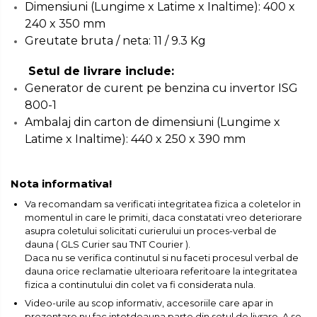
Dimensiuni (Lungime x Latime x Inaltime): 400 x
Subler
240 x 350 mm
Topoare & Toporisti
Greutate bruta / neta: 11 / 9.3 Kg
Sarpe Desfundat Tevi
Setul de livrare include:
Nivele
Generator de curent pe benzina cu invertor ISG
800-1
Ruleta de Masurat
Ambalaj din carton de dimensiuni (Lungime x
Amortizoare Hidraulice
Latime x Inaltime): 440 x 250 x 390 mm
Dalta si dornuri
Rigla de Masurat Pentru
Nota informativa!
Constructii
Va recomandam sa verificati integritatea fizica a coletelor in
Scule Unelte Accesorii
momentul in care le primiti, daca constatati vreo deteriorare
Unelte de Zugravit
asupra coletului solicitati curierului un proces-verbal de
dauna ( GLS Curier sau TNT Courier ).
Roata de Masurat
Daca nu se verifica continutul si nu faceti procesul verbal de
dauna orice reclamatie ulterioara referitoare la integritatea
Lacate & Incuietori
fizica a continutului din colet va fi considerata nula.
Scripete Manual
Video-urile au scop informativ, accesoriile care apar in
Banc de lucru – tamplarie
prezentare nu fac intotdeauna parte din setul de livrare. A se