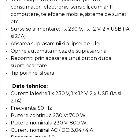
consumatorii electronici sensibili, cum ar fi
Troliu
computere, telefoane mobile, sisteme de sunet
Palan
etc.
Cheie & Adaptor
Surse se alimentare: 1 x 230 V, 1 x 12 V, 2 x USB (1A
Dinamometric
si 2.1A)
Afisarea suprasarcinii si a lipsei de ulei
Carucior Scule
Oprire automata in caz de suprasarcina
Echipamente de Siguranta
Reporniti prin apasarea unui buton dupa
Auto
supraincarcare
Stetoscop Auto
Tip pornire: sfoara
Tester Compresie Auto
Date tehnice:
Truse reparatii anvelope
Curent la iesire:1 x 230 V, 1 x 12 V, 2 x USB (1A si
Dispozitiv Aerisire &
2.1A)
Schimbare Lichid Frana
Frecventa: 50 Hz
Chingi Auto & Coarde
Putere continua 230 V: 700 W
Elastice
Putere nominala 230 V: 800 W
Intretinere & Cosmetica
Curent nominal AC / DC: 3.04 / 4 A
auto