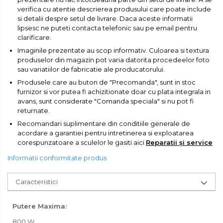
verifica cu atentie descrierea produsului care poate include
Transpalet / carucior
si detalii despre setul de livrare. Daca aceste informatii
transport marfa
lipsesc ne puteti contacta telefonic sau pe email pentru
clarificare.
Perie de Sarma
Imaginile prezentate au scop informativ. Culoarea si textura
Capsator Manual
produselor din magazin pot varia datorita procedeelor foto
sau variatiilor de fabricatie ale producatorului.
Poansoane Cifre & Litere
Produsele care au buton de "Precomanda", sunt in stoc
Adaptor Unghiular
furnizor si vor putea fi achizitionate doar cu plata integrala in
Bormasina
avans, sunt considerate "Comanda speciala" si nu pot fi
returnate.
Nicovala fierarie
Recomandari suplimentare din conditiile generale de
Chei
acordare a garantiei pentru intretinerea si exploatarea
corespunzatoare a sculelor le gasiti aici
Reparatii și service
Scari
Informatii conformitate produs
Echipamente de Lucru &
Protectia Muncii
Caracteristici
Multidetector
Pistol Spuma Poliuretanica
Putere Maxima:
Pistol Silicon (Tub de
800 W