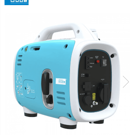
Articole Pentru Gradina
Accesorii Bucatarie
Cabluri Incalzitoare cu
Termostat
Sisteme de Supraveghere &
Alarme Casa
Accesorii Baie
Accesorii Telefoane
Casti Audio
Accesorii Laptop & PC
Aparate de Curatat cu
Ultrasunete
Cutii Depozitare
Chinga & Suport Mobila
Organizatoare
imbracaminte si incaltaminte