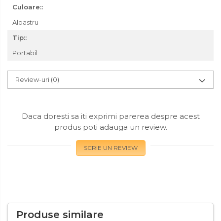
Culoare::
Masini de Taiat / Frezat
Caneluri
Albastru
Masina de tuns oi
Tip::
profesionala
Portabil
Pistoale de Vopsit
Letcoane & Consumabile
Review-uri
(0)
Pistol de lipit si accesorii
Suflante cu Aer Cald
Daca doresti sa iti exprimi parerea despre acest
Pietre si polizoare de banc
produs poti adauga un review.
profesionale
Masina de gaurit cu coloana
SCRIE UN REVIEW
verticala / profesionala
Electropalan & Scripete
Electric
Suport Bormasina
Priza & prelungitoare
Produse similare