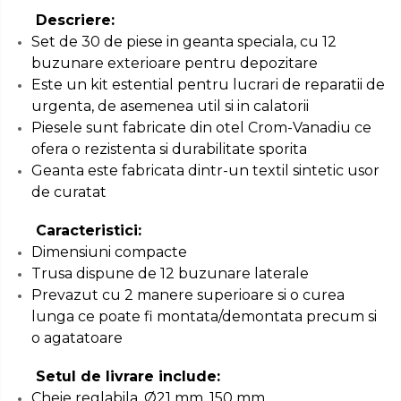
Set / trusa chei tubulare
Descriere:
Chei Tubulare
Set de 30 de piese in geanta speciala, cu 12
buzunare exterioare pentru depozitare
Multimetru Digital
Este un kit estential pentru lucrari de reparatii de
Bara Tractare Auto
urgenta, de asemenea util si in calatorii
Canistre benzina
Piesele sunt fabricate din otel Crom-Vanadiu ce
(combustibil)
ofera o rezistenta si durabilitate sporita
Presa Hidraulica Tinichigerie
Geanta este fabricata dintr-un textil sintetic usor
de curatat
Set Pentru Demontat Piulite
& Suruburi
Caracteristici:
Extractor Rulmenti
Dimensiuni compacte
Presa Hidraulica Ondulare
Trusa dispune de 12 buzunare laterale
Cabluri
Prevazut cu 2 manere superioare si o curea
Pompa transfer lichide
lunga ce poate fi montata/demontata precum si
o agatatoare
Pompa Aer
Cric Manual
Setul de livrare include:
Cheie reglabila, Ø21 mm, 150 mm
Ulei Hidraulic