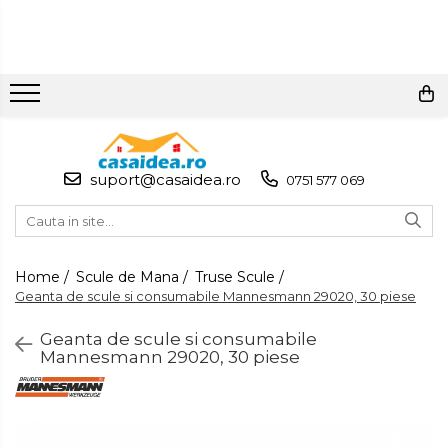
Toate Produsele
Adezivi
Adeziv Instant & Super Glue
suport@casaidea.ro
0751 577 069
Adeziv Bicomponent &
Epoxidic
Banda Adeziva
Pasta de Lipit Universala
Home /
Scule de Mana /
Truse Scule /
Geanta de scule si consumabile Mannesmann 29020, 30 piese
Blocator & Solutie Blocare
Suruburi
Geanta de scule si consumabile
Mannesmann 29020, 30 piese
Banda Izolatoare
Banda Teflon
Articole Pentru Casa