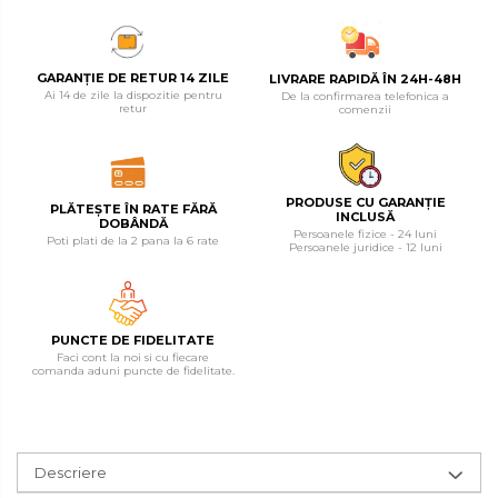
Tester de Tensiune
Decalimetru Pneumatic si
Manual
GARANȚIE DE RETUR 14 ZILE
LIVRARE RAPIDĂ ÎN 24H-48H
Ai 14 de zile la dispozitie pentru
De la confirmarea telefonica a
Manometru
retur
comenzii
Antifurt Bicicleta
Densimetru
Accesorii Auto
PRODUSE CU GARANȚIE
PLĂTEȘTE ÎN RATE FĂRĂ
INCLUSĂ
DOBÂNDĂ
Persoanele fizice - 24 luni
Tester Baterie Auto
Poti plati de la 2 pana la 6 rate
Persoanele juridice - 12 luni
Presa Arc
Cheie Roti
Cheie Bujii
PUNCTE DE FIDELITATE
Faci cont la noi si cu fiecare
comanda aduni puncte de fidelitate.
Cheie Filtru Ulei
Capre & Suporti Auto
Pat Mobil Auto
Descriere
Cric Hidraulic