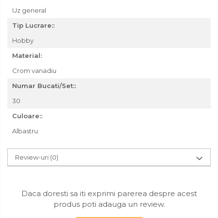
Uz general
Transpalet / carucior
transport marfa
Tip Lucrare::
Perie de Sarma
Hobby
Capsator Manual
Material:
Poansoane Cifre & Litere
Crom vanadiu
Adaptor Unghiular
Numar Bucati/Set::
Bormasina
30
Nicovala fierarie
Culoare::
Chei
Albastru
Scari
Echipamente de Lucru &
Review-uri
(0)
Protectia Muncii
Multidetector
Daca doresti sa iti exprimi parerea despre acest
Pistol Spuma Poliuretanica
produs poti adauga un review.
Pistol Silicon (Tub de