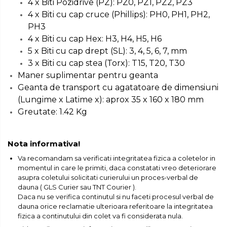
4 x Biti Pozidrive (PZ): PZ0, PZ1, PZ2, PZ3
Scule pentru coloana de
4 x Biti cu cap cruce (Phillips): PH0, PH1, PH2,
esapament
PH3
4 x Biti cu cap Hex: H3, H4, H5, H6
Surubelnite
5 x Biti cu cap drept (SL): 3, 4, 5, 6, 7, mm
Scule Tamplarie
3 x Biti cu cap stea (Torx): T15, T20, T30
Accesorii Pentru Taiat,
Maner suplimentar pentru geanta
Gaurit si Slefuit
Geanta de transport cu agatatoare de dimensiuni
Truse Scule
(Lungime x Latime x): aprox 35 x 160 x 180 mm
Greutate: 1.42 Kg
Baroase
Set Biti
Nota informativa!
Adaptoare Pentru Biti
Va recomandam sa verificati integritatea fizica a coletelor in
Indoit Tevi
momentul in care le primiti, daca constatati vreo deteriorare
Ciocane Profesionale
asupra coletului solicitati curierului un proces-verbal de
dauna ( GLS Curier sau TNT Courier ).
Pile Metalice
Daca nu se verifica continutul si nu faceti procesul verbal de
dauna orice reclamatie ulterioara referitoare la integritatea
Clesti
fizica a continutului din colet va fi considerata nula.
Scule Electrician