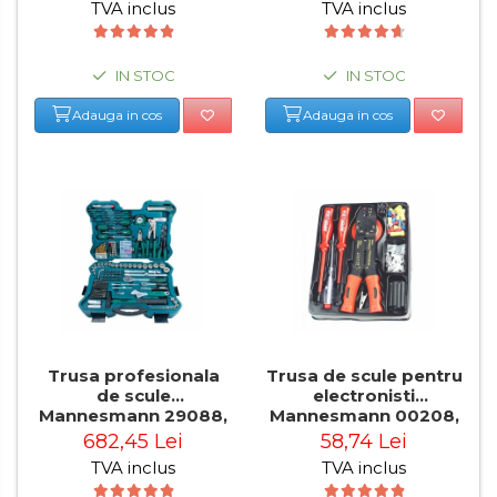
TVA inclus
TVA inclus
Masini de Taiat / Frezat
Caneluri
Masina de tuns oi
IN STOC
IN STOC
profesionala
Adauga in cos
Adauga in cos
Pistoale de Vopsit
Letcoane & Consumabile
Pistol de lipit si accesorii
Suflante cu Aer Cald
Pietre si polizoare de banc
profesionale
Masina de gaurit cu coloana
verticala / profesionala
Trusa profesionala
Trusa de scule pentru
Electropalan & Scripete
de scule
electronisti
Electric
Mannesmann 29088,
Mannesmann 00208,
303 piese
82 piese
682,45 Lei
58,74 Lei
Suport Bormasina
TVA inclus
TVA inclus
Priza & prelungitoare