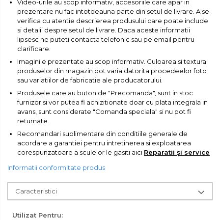
Video-urile au scop informativ, accesoriile care apar in
Subler
prezentare nu fac intotdeauna parte din setul de livrare. A se
verifica cu atentie descrierea produsului care poate include
Topoare & Toporisti
si detalii despre setul de livrare. Daca aceste informatii
lipsesc ne puteti contacta telefonic sau pe email pentru
Sarpe Desfundat Tevi
clarificare.
Nivele
Imaginile prezentate au scop informativ. Culoarea si textura
produselor din magazin pot varia datorita procedeelor foto
Ruleta de Masurat
sau variatiilor de fabricatie ale producatorului.
Amortizoare Hidraulice
Produsele care au buton de "Precomanda", sunt in stoc
furnizor si vor putea fi achizitionate doar cu plata integrala in
Dalta si dornuri
avans, sunt considerate "Comanda speciala" si nu pot fi
Rigla de Masurat Pentru
returnate.
Constructii
Recomandari suplimentare din conditiile generale de
Scule Unelte Accesorii
acordare a garantiei pentru intretinerea si exploatarea
corespunzatoare a sculelor le gasiti aici
Reparatii și service
Unelte de Zugravit
Informatii conformitate produs
Roata de Masurat
Lacate & Incuietori
Caracteristici
Scripete Manual
Utilizat Pentru:
Banc de lucru – tamplarie