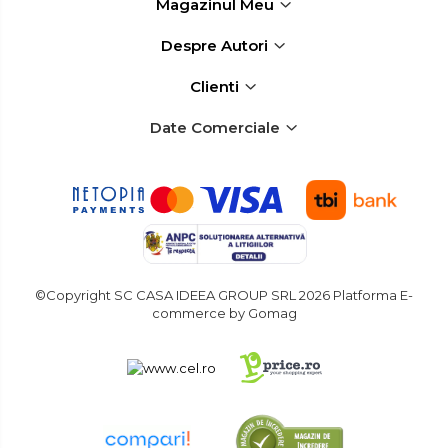
Magazinul Meu
Dezumidificatoare de Aer
Profesionale Industriale
Despre Autori
Acumulatori & Incarcatoare
Clienti
Scule Electrice: Bormasini,
Autofiletante
Statii & Masini Universale de
Date Comerciale
Ascutit Scule
Aparate de masurat digitale
& Telemetru laser
Pistoale & Capsatoare
Electrice pentru Cuie si Capse
Aparat / dispozitiv ascutit
©Copyright SC CASA IDEEA GROUP SRL 2026
Platforma E-
lant drujba si accesorii
commerce by Gomag
Masini de Ascutit Panza
Circular
Accesorii & Echipamente
Spalatorie Auto
Masina de taiat beton