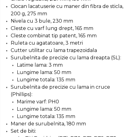
Ciocan lacatuserie cu maner din fibra de sticla,
Troliu
200 g, 275 mm
Palan
Nivela cu 3 bule, 230 mm
Cheie & Adaptor
Cleste cu varf lung drept, 165 mm
Dinamometric
Cleste combinat tip patent, 165 mm
Ruleta cu agatatoare, 3 metri
Carucior Scule
Cutter utilitar cu lama trapezoidala
Echipamente de Siguranta
Surubelnita de precizie cu lama dreapta (SL):
Auto
Latime lama: 3 mm
Stetoscop Auto
Lungime lama: 50 mm
Tester Compresie Auto
Lungime totala: 135 mm
Surubelnita de precizie cu lama in cruce
Truse reparatii anvelope
(Phillips):
Dispozitiv Aerisire &
Marime varf: PH0
Schimbare Lichid Frana
Lungime lama: 50 mm
Chingi Auto & Coarde
Lungime totala: 135 mm
Elastice
Maner de surubelnita, 180 mm
Intretinere & Cosmetica
Set de biti:
auto