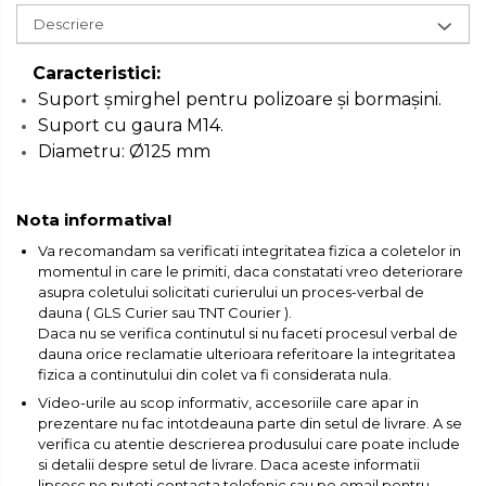
Set / trusa chei tubulare
Descriere
Chei Tubulare
Caracteristici:
Multimetru Digital
Suport șmirghel pentru polizoare și bormașini.
Bara Tractare Auto
Suport cu gaura M14.
Canistre benzina
Diametru: Ø125 mm
(combustibil)
Presa Hidraulica Tinichigerie
Nota informativa!
Set Pentru Demontat Piulite
Va recomandam sa verificati integritatea fizica a coletelor in
& Suruburi
momentul in care le primiti, daca constatati vreo deteriorare
asupra coletului solicitati curierului un proces-verbal de
Extractor Rulmenti
dauna ( GLS Curier sau TNT Courier ).
Presa Hidraulica Ondulare
Daca nu se verifica continutul si nu faceti procesul verbal de
Cabluri
dauna orice reclamatie ulterioara referitoare la integritatea
fizica a continutului din colet va fi considerata nula.
Pompa transfer lichide
Video-urile au scop informativ, accesoriile care apar in
Pompa Aer
prezentare nu fac intotdeauna parte din setul de livrare. A se
verifica cu atentie descrierea produsului care poate include
Cric Manual
si detalii despre setul de livrare. Daca aceste informatii
Ulei Hidraulic
lipsesc ne puteti contacta telefonic sau pe email pentru