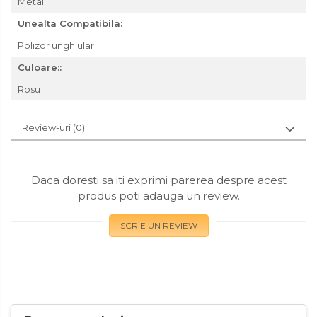
Metal
Scule pentru coloana de
Unealta Compatibila:
esapament
Polizor unghiular
Surubelnite
Culoare::
Scule Tamplarie
Rosu
Accesorii Pentru Taiat,
Gaurit si Slefuit
Review-uri
(0)
Truse Scule
Baroase
Daca doresti sa iti exprimi parerea despre acest
Set Biti
produs poti adauga un review.
Adaptoare Pentru Biti
Indoit Tevi
SCRIE UN REVIEW
Ciocane Profesionale
Pile Metalice
Clesti
Scule Electrician