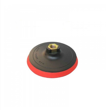
Articole Pentru Gradina
Accesorii Bucatarie
Cabluri Incalzitoare cu
Termostat
Sisteme de Supraveghere &
Alarme Casa
Accesorii Baie
Accesorii Telefoane
Casti Audio
Accesorii Laptop & PC
Aparate de Curatat cu
Ultrasunete
Cutii Depozitare
Chinga & Suport Mobila
Organizatoare
imbracaminte si incaltaminte