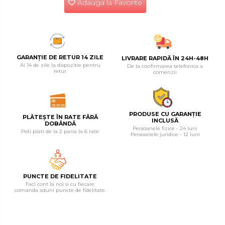
Adauga la Favorite
Tester de Tensiune
Decalimetru Pneumatic si
Manual
Manometru
GARANȚIE DE RETUR 14 ZILE
LIVRARE RAPIDĂ ÎN 24H-48H
Antifurt Bicicleta
Ai 14 de zile la dispozitie pentru
De la confirmarea telefonica a
retur
comenzii
Densimetru
Accesorii Auto
Tester Baterie Auto
PRODUSE CU GARANȚIE
PLĂTEȘTE ÎN RATE FĂRĂ
INCLUSĂ
Presa Arc
DOBÂNDĂ
Persoanele fizice - 24 luni
Poti plati de la 2 pana la 6 rate
Persoanele juridice - 12 luni
Cheie Roti
Cheie Bujii
Cheie Filtru Ulei
PUNCTE DE FIDELITATE
Faci cont la noi si cu fiecare
Capre & Suporti Auto
comanda aduni puncte de fidelitate.
Pat Mobil Auto
Cric Hidraulic