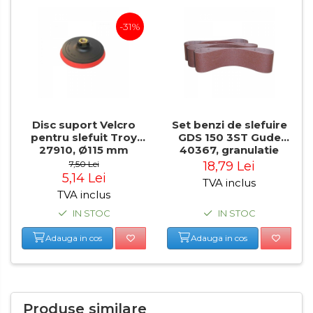
Transpalet / carucior
-31%
transport marfa
Perie de Sarma
Capsator Manual
Poansoane Cifre & Litere
Adaptor Unghiular
Disc suport Velcro
Set benzi de slefuire
Bormasina
pentru slefuit Troy
GDS 150 3ST Gude
27910, Ø115 mm
40367, granulatie
Nicovala fierarie
K80, 3 bucati
7,50 Lei
18,79 Lei
5,14 Lei
Chei
TVA inclus
TVA inclus
Scari
IN STOC
IN STOC
Echipamente de Lucru &
Protectia Muncii
Adauga in cos
Adauga in cos
Multidetector
Pistol Spuma Poliuretanica
Pistol Silicon (Tub de
Produse similare