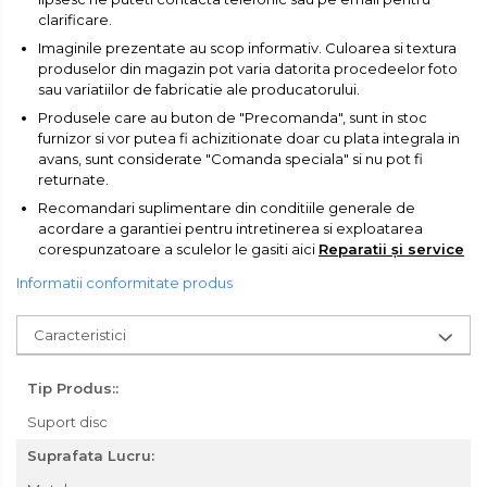
clarificare.
Troliu
Imaginile prezentate au scop informativ. Culoarea si textura
Palan
produselor din magazin pot varia datorita procedeelor foto
sau variatiilor de fabricatie ale producatorului.
Cheie & Adaptor
Produsele care au buton de "Precomanda", sunt in stoc
Dinamometric
furnizor si vor putea fi achizitionate doar cu plata integrala in
Carucior Scule
avans, sunt considerate "Comanda speciala" si nu pot fi
returnate.
Echipamente de Siguranta
Recomandari suplimentare din conditiile generale de
Auto
acordare a garantiei pentru intretinerea si exploatarea
Stetoscop Auto
corespunzatoare a sculelor le gasiti aici
Reparatii și service
Tester Compresie Auto
Informatii conformitate produs
Truse reparatii anvelope
Caracteristici
Dispozitiv Aerisire &
Schimbare Lichid Frana
Tip Produs::
Chingi Auto & Coarde
Elastice
Suport disc
Intretinere & Cosmetica
Suprafata Lucru:
auto