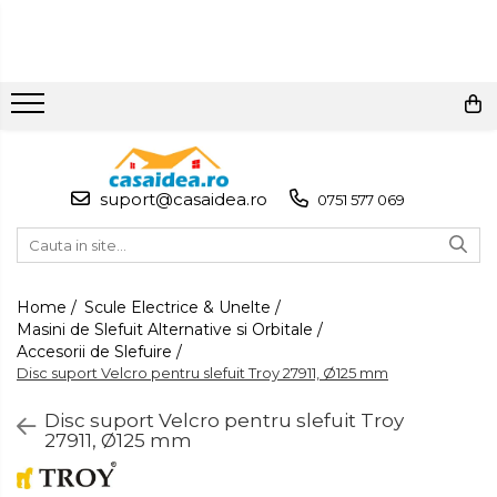
Toate Produsele
Adezivi
Adeziv Instant & Super Glue
suport@casaidea.ro
0751 577 069
Adeziv Bicomponent &
Epoxidic
Banda Adeziva
Pasta de Lipit Universala
Home /
Scule Electrice & Unelte /
Masini de Slefuit Alternative si Orbitale /
Blocator & Solutie Blocare
Accesorii de Slefuire /
Suruburi
Disc suport Velcro pentru slefuit Troy 27911, Ø125 mm
Banda Izolatoare
Disc suport Velcro pentru slefuit Troy
Banda Teflon
27911, Ø125 mm
Articole Pentru Casa