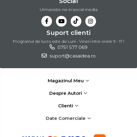
Social
electrice
Scule multifunctionale si
Urmareste-ne in social media
accesorii
Compresoare de Aer
Profesionale
Suport clienti
Masini de Slefuit Alternative
Programul de lucru este de Luni - Vineri intre orele 9 - 17 !
si Orbitale
0751 577 069
suport@casaidea.ro
Aparate & Invertoare de
Sudura
Rindele Electrice
Magazinul Meu
Generator Curent Electric
Masina debitat metal
Despre Autori
Fierastraie Electrice
Clienti
Fierastrau cu banda vertical
Date Comerciale
Foarfeci Electrice
Aspiratoare Profesionale &
Industriale