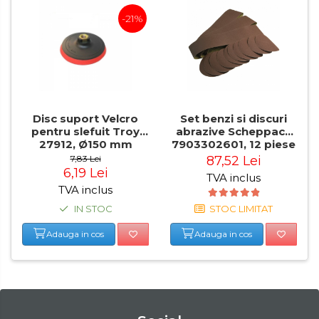
Masini de Taiat / Frezat
-21%
Caneluri
Masina de tuns oi
profesionala
Pistoale de Vopsit
Letcoane & Consumabile
Disc suport Velcro
Set benzi si discuri
Pistol de lipit si accesorii
pentru slefuit Troy
abrazive Scheppach
27912, Ø150 mm
7903302601, 12 piese
Suflante cu Aer Cald
7,83 Lei
87,52 Lei
6,19 Lei
Pietre si polizoare de banc
TVA inclus
profesionale
TVA inclus
IN STOC
STOC LIMITAT
Masina de gaurit cu coloana
verticala / profesionala
Adauga in cos
Adauga in cos
Electropalan & Scripete
Electric
Suport Bormasina
Priza & prelungitoare