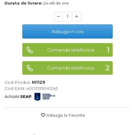
Durata de livrare:
24-48 de ore
Maturi, Mopuri, Galeti &
Accesorii
Jucarii
Adauga in cos
Microscoape
Cantare
Comanda telefonica
Rafturi
Baterii & Acumulatori
Comanda telefonica
Baterii AAA
Cod Produs:
M1129
Baterii AA
Cod EAN: 4003315041245
Achizitii
SEAP
Corpuri de Iluminat
Lanterne
Adauga la Favorite
Proiectoare
Iluminare Led