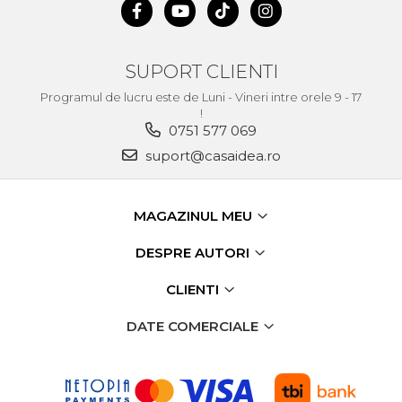
Unelte de Zugravit
Roata de Masurat
SUPORT CLIENTI
Lacate & Incuietori
Programul de lucru este de Luni - Vineri intre orele 9 - 17
Scripete Manual
!
0751 577 069
Banc de lucru – tamplarie
suport@casaidea.ro
Transpalet / carucior
transport marfa
Perie de Sarma
MAGAZINUL MEU
Capsator Manual
DESPRE AUTORI
Poansoane Cifre & Litere
CLIENTI
Adaptor Unghiular
Bormasina
DATE COMERCIALE
Nicovala fierarie
Chei
Scari