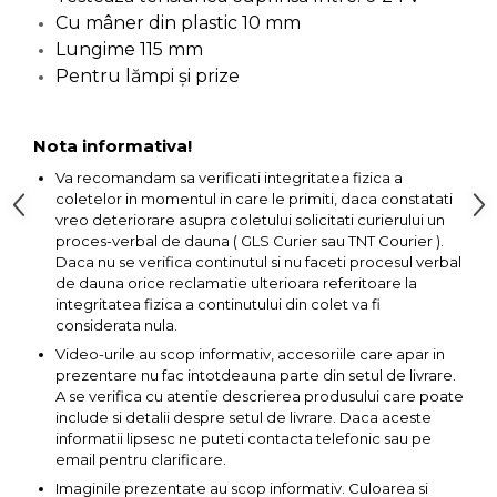
Cu mâner din plastic 10 mm
Capre & Suporti Auto
Lungime 115 mm
Pat Mobil Auto
Pentru lămpi și prize
Cric Hidraulic
Set / trusa chei tubulare
Nota informativa!
Chei Tubulare
Va recomandam sa verificati integritatea fizica a
coletelor in momentul in care le primiti, daca constatati
Multimetru Digital
vreo deteriorare asupra coletului solicitati curierului un
Bara Tractare Auto
proces-verbal de dauna ( GLS Curier sau TNT Courier ).
Daca nu se verifica continutul si nu faceti procesul verbal
Canistre benzina
de dauna orice reclamatie ulterioara referitoare la
(combustibil)
integritatea fizica a continutului din colet va fi
considerata nula.
Presa Hidraulica Tinichigerie
Video-urile au scop informativ, accesoriile care apar in
Set Pentru Demontat Piulite
prezentare nu fac intotdeauna parte din setul de livrare.
& Suruburi
A se verifica cu atentie descrierea produsului care poate
Extractor Rulmenti
include si detalii despre setul de livrare. Daca aceste
informatii lipsesc ne puteti contacta telefonic sau pe
Presa Hidraulica Ondulare
email pentru clarificare.
Cabluri
Imaginile prezentate au scop informativ. Culoarea si