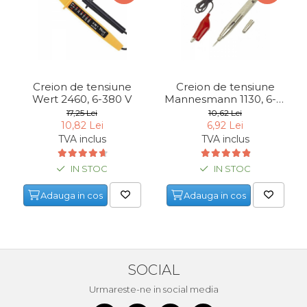
Indoit Tevi
Ciocane Profesionale
Pile Metalice
Clesti
Creion de tensiune
Creion de tensiune
Scule Electrician
Wert 2460, 6-380 V
Mannesmann 1130, 6-12
V
17,25 Lei
10,62 Lei
Subler
10,82 Lei
6,92 Lei
TVA inclus
TVA inclus
Topoare & Toporisti
Sarpe Desfundat Tevi
IN STOC
IN STOC
Nivele
Adauga in cos
Adauga in cos
Ruleta de Masurat
Amortizoare Hidraulice
Dalta si dornuri
SOCIAL
Rigla de Masurat Pentru
Constructii
Urmareste-ne in social media
Scule Unelte Accesorii