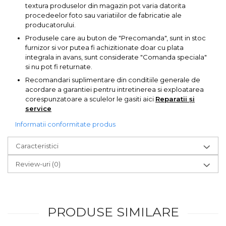
Pompa transfer lichide
textura produselor din magazin pot varia datorita
procedeelor foto sau variatiilor de fabricatie ale
Pompa Aer
producatorului.
Cric Manual
Produsele care au buton de "Precomanda", sunt in stoc
furnizor si vor putea fi achizitionate doar cu plata
Ulei Hidraulic
integrala in avans, sunt considerate "Comanda speciala"
si nu pot fi returnate.
Troliu
Recomandari suplimentare din conditiile generale de
Palan
acordare a garantiei pentru intretinerea si exploatarea
Cheie & Adaptor
corespunzatoare a sculelor le gasiti aici
Reparatii și
service
Dinamometric
Informatii conformitate produs
Carucior Scule
Echipamente de Siguranta
Caracteristici
Auto
Review-uri
(0)
Stetoscop Auto
Tester Compresie Auto
Truse reparatii anvelope
PRODUSE SIMILARE
Dispozitiv Aerisire &
Schimbare Lichid Frana