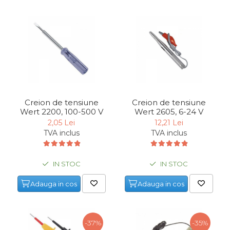
Chingi Auto & Coarde
Elastice
Intretinere & Cosmetica
auto
Scule pentru coloana de
esapament
Scule de Mana
Creion de tensiune
Creion de tensiune
Wert 2200, 100-500 V
Wert 2605, 6-24 V
Surubelnite
2,05 Lei
12,21 Lei
TVA inclus
TVA inclus
Scule Tamplarie
Accesorii Pentru Taiat,
Gaurit si Slefuit
IN STOC
IN STOC
Truse Scule
Adauga in cos
Adauga in cos
Baroase
Set Biti
-37%
-35%
Adaptoare Pentru Biti