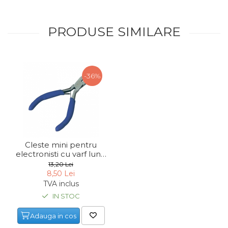
PRODUSE SIMILARE
-36%
Cleste mini pentru
electronisti cu varf lung
plat Mannesmann
13,20 Lei
10806, 120 mm
8,50 Lei
TVA inclus
IN STOC
Adauga in cos