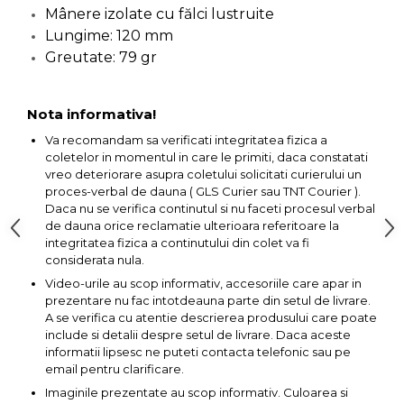
Ascutit Scule
Mânere izolate cu fălci lustruite
Stetoscop Auto
Chei
Lungime: 120 mm
Aparate de masurat digitale &
Greutate: 79 gr
Telemetru laser
Tester Compresie Auto
Scari
Pistoale & Capsatoare Electrice
Truse reparatii anvelope
Echipamente de Lucru &
Nota informativa!
pentru Cuie si Capse
Protectia Muncii
Va recomandam sa verificati integritatea fizica a
coletelor in momentul in care le primiti, daca constatati
Dispozitiv Aerisire & Schimbare
Aparat / dispozitiv ascutit lant
vreo deteriorare asupra coletului solicitati curierului un
Lichid Frana
Multidetector
drujba si accesorii
proces-verbal de dauna ( GLS Curier sau TNT Courier ).
Daca nu se verifica continutul si nu faceti procesul verbal
Chingi Auto & Coarde Elastice
Pistol Spuma Poliuretanica
de dauna orice reclamatie ulterioara referitoare la
Masini de Ascutit Panza Circular
integritatea fizica a continutului din colet va fi
considerata nula.
Intretinere & Cosmetica auto
Pistol Silicon (Tub de Silicon)
Accesorii & Echipamente
Video-urile au scop informativ, accesoriile care apar in
prezentare nu fac intotdeauna parte din setul de livrare.
Spalatorie Auto
Scule pentru coloana de
Termometru Infrarosu
A se verifica cu atentie descrierea produsului care poate
esapament
include si detalii despre setul de livrare. Daca aceste
Masina de taiat beton
informatii lipsesc ne puteti contacta telefonic sau pe
Menghina de banc – tamplarie
email pentru clarificare.
si alte domenii
Imaginile prezentate au scop informativ. Culoarea si
Utilaje tamplarie / prelucrare