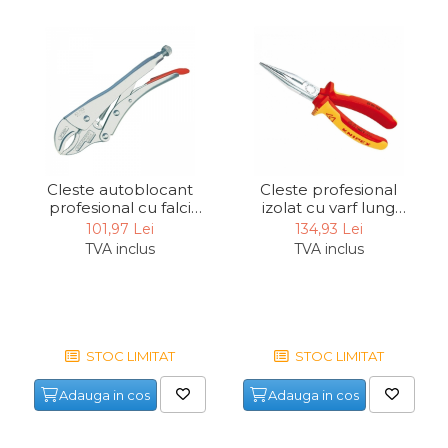
Cleste autoblocant
Cleste profesional
profesional cu falci
izolat cu varf lung
curbate Knipex 41 04
drept Knipex 25 06 160,
101,97 Lei
134,93 Lei
250, 250 mm
160 mm
TVA inclus
TVA inclus
STOC LIMITAT
STOC LIMITAT
Adauga in cos
Adauga in cos