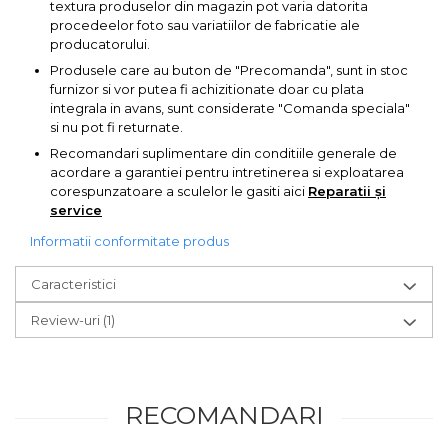
textura produselor din magazin pot varia datorita
lemn
Suruburi si dibluri
procedeelor foto sau variatiilor de fabricatie ale
producatorului.
Aeroterme si Ventilatoare
Produsele care au buton de "Precomanda", sunt in stoc
Carlige de Ridicare
furnizor si vor putea fi achizitionate doar cu plata
integrala in avans, sunt considerate "Comanda speciala"
Bormasini & Masini de Gaurit
Dispozitive de Taiat si
si nu pot fi returnate.
Manipulat Sticla
Recomandari suplimentare din conditiile generale de
Compresoare Auto
acordare a garantiei pentru intretinerea si exploatarea
corespunzatoare a sculelor le gasiti aici
Reparatii și
service
Masini de Ascutit Burghie
Informatii conformitate produs
Discuri Fierastrau Circular
Caracteristici
Dispozitive de taiat polistiren
Review-uri
(1)
Polizoare drepte & accesorii
RECOMANDARI
Purificatoare de aer