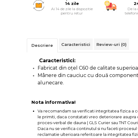
Alarme Casa
14 zile
2
Ai 14 de zile la dispozitie
De la
pentru retur
telefon
Accesorii Baie
Accesorii Telefoane
Caracteristici
Review-uri
(0)
Descriere
Casti Audio
Caracteristici:
Accesorii Laptop & PC
Fabricat din oțel C60 de calitate superio
Mânere din cauciuc cu două componente 
Aparate de Curatat cu
alunecare.
Ultrasunete
Nota informativa!
Cutii Depozitare
Va recomandam sa verificati integritatea fizica a 
le primiti, daca constatati vreo deteriorare asupra co
Chinga & Suport Mobila
proces-verbal de dauna ( GLS Curier sau TNT Courie
Daca nu se verifica continutul si nu faceti procesu
Organizatoare imbracaminte si
reclamatie ulterioara referitoare la integritatea fizi