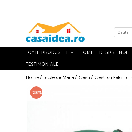
Toate Produsele
Adezivi
TOATE PRODUSELE
HOME
DESPRE NOI
TESTIMONIALE
Adeziv Instant & Super Glue
Home /
Scule de Mana /
Clesti /
Clesti cu Falci Lun
Adeziv Bicomponent & Epoxidic
-28%
Banda Adeziva
Pasta de Lipit Universala
Blocator & Solutie Blocare