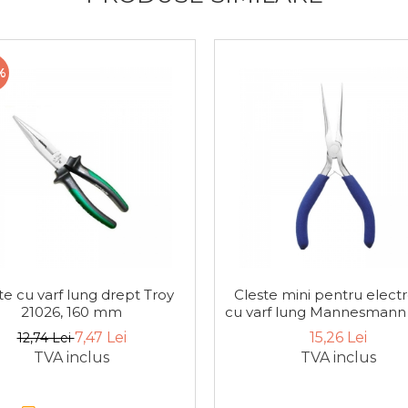
%
te cu varf lung drept Troy
Cleste mini pentru electr
21026, 160 mm
cu varf lung Mannesmann 
145 mm
7,47 Lei
15,26 Lei
12,74 Lei
TVA inclus
TVA inclus