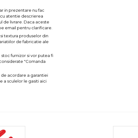
ar in prezentare nu fac
a cu atentie descrierea
ul de livrare. Daca aceste
pe email pentru clarificare.
si textura produselor din
iatiilor de fabricatie ale
toc furnizor si vor putea fi
nt considerate "Comanda
 de acordare a garantiei
a sculelor le gasiti aici