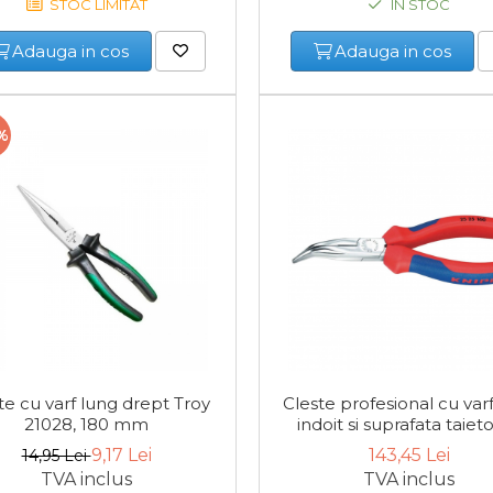
STOC LIMITAT
IN STOC
Adauga in cos
Adauga in cos
%
te cu varf lung drept Troy
Cleste profesional cu var
21028, 180 mm
indoit si suprafata taiet
Knipex 25 25 160, 160
9,17 Lei
143,45 Lei
14,95 Lei
TVA inclus
TVA inclus