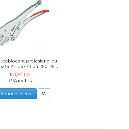
autoblocant profesional cu
rbate Knipex 41 04 250, 250
mm
101,97 Lei
TVA inclus
Adauga in cos