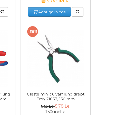
STOC LIMITAT
Adauga in cos
-39%
f lung
Cleste mini cu varf lung drept
Cleste 
oare
Troy 21053, 130 mm
indoi
 mm
Knip
5,78 Lei
9,55 Lei
TVA inclus