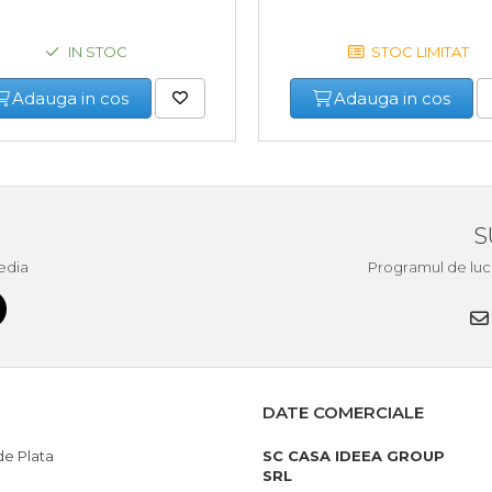
IN STOC
STOC LIMITAT
Adauga in cos
Adauga in cos
S
edia
Programul de lucru 
DATE COMERCIALE
e Plata
SC CASA IDEEA GROUP
SRL