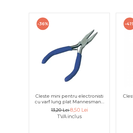
Tester de Tensiune
-36%
-41
Decalimetru Pneumatic si
Manual
Manometru
Antifurt Bicicleta
Densimetru
Cleste mini pentru electronisti
Cles
cu varf lung plat Mannesmann
Accesorii Auto
10806, 120 mm
8,50 Lei
13,20 Lei
TVA inclus
Tester Baterie Auto
Presa Arc