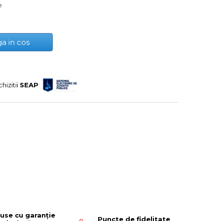
e
a in cos
hizitii
SEAP
use cu garanție
Puncte de fidelitate