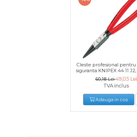
Baterii AA
Corpuri de Iluminat
Lanterne
Cleste profesional pentru
siguranta KNIPEX 44 11 J2
Proiectoare
49,03 Lei
60,18 Lei
TVA inclus
Iluminare Led
Adauga in cos
Lampi
Echipamente Pentru Service-uri
Auto