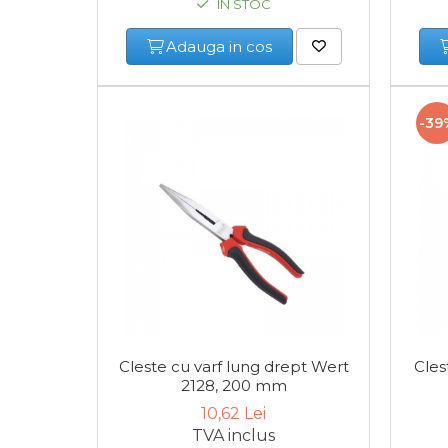
IN STOC
Adauga in cos
Cheie Roti
Cheie Bujii
-39
Cheie Filtru Ulei
Capre & Suporti Auto
Pat Mobil Auto
Cric Hidraulic
Set / trusa chei tubulare
Cleste cu varf lung drept Wert
Cles
2128, 200 mm
Chei Tubulare
10,62 Lei
TVA inclus