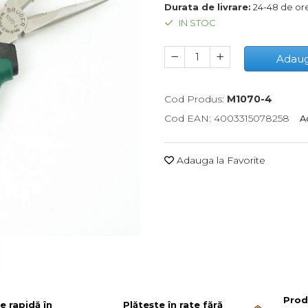
Durata de livrare:
24-48 de or
IN STOC
Adaug
Cod Produs:
M1070-4
Cod EAN: 4003315078258
Ac
Adauga la Favorite
Prod
re rapidă în
Plătește în rate fără