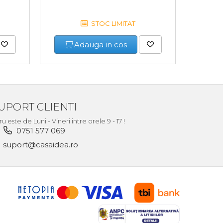
STOC LIMITAT
Adauga in cos
UPORT CLIENTI
este de Luni - Vineri intre orele 9 - 17 !
0751 577 069
suport@casaidea.ro