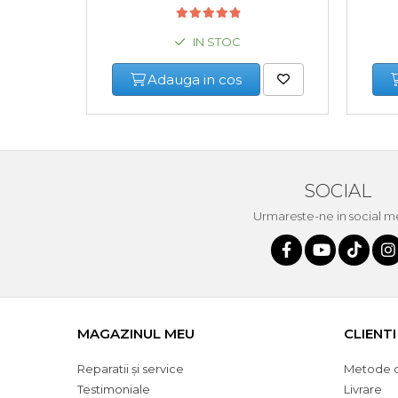
Multimetru Digital
IN STOC
Bara Tractare Auto
Adauga in cos
Canistre benzina (combustibil)
Presa Hidraulica Tinichigerie
SOCIAL
Set Pentru Demontat Piulite &
Suruburi
Urmareste-ne in social m
Extractor Rulmenti
Presa Hidraulica Ondulare
Cabluri
MAGAZINUL MEU
CLIENTI
Pompa transfer lichide
Reparatii și service
Metode d
Testimoniale
Livrare