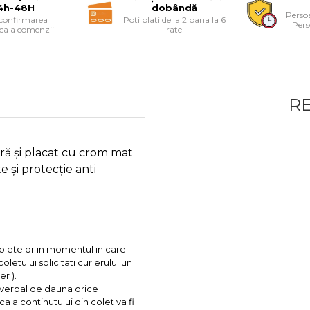
4h-48H
dobândă
Persoa
 confirmarea
Poti plati de la 2 pana la 6
Pers
ica a comenzii
rate
R
ară și placat cu crom mat
și protecție anti
coletelor in momentul in care
letului solicitati curierului un
r ).
l verbal de dauna orice
ca a continutului din colet va fi