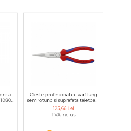
-37%
onisti
Cleste profesional cu varf lung
Cleste 
10807,
semirotund si suprafata taietoare
cu varf
Knipex 26 12 200, 200 mm
125,66 Lei
TVA inclus