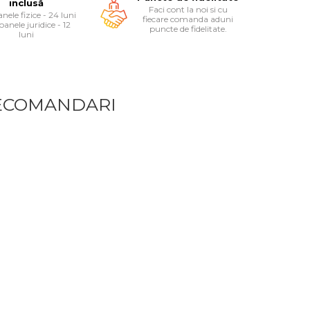
inclusă
Faci cont la noi si cu
nele fizice - 24 luni
fiecare comanda aduni
oanele juridice - 12
puncte de fidelitate.
luni
ECOMANDARI