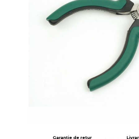
Suruburi
Banda Izolatoare
Banda Teflon
Articole Pentru Casa
Articole Pentru Gradina
Accesorii Bucatarie
Cabluri Incalzitoare cu
Termostat
Sisteme de Supraveghere &
Garanție de retur
Livra