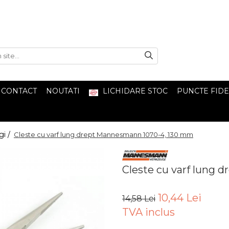
CONTACT
NOUTATI
LICHIDARE STOC
PUNCTE FIDE
gi /
Cleste cu varf lung drept Mannesmann 1070-4, 130 mm
Cleste cu varf lung
10,44 Lei
14,58 Lei
TVA inclus