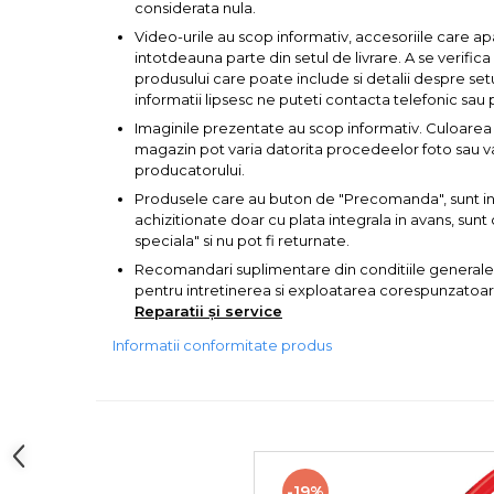
incaltaminte
considerata nula.
Video-urile au scop informativ, accesoriile care ap
intotdeauna parte din setul de livrare. A se verific
Maturi, Mopuri, Galeti &
produsului care poate include si detalii despre set
Accesorii
informatii lipsesc ne puteti contacta telefonic sau 
Imaginile prezentate au scop informativ. Culoarea 
Jucarii
magazin pot varia datorita procedeelor foto sau var
producatorului.
Microscoape
Produsele care au buton de "Precomanda", sunt in s
achizitionate doar cu plata integrala in avans, su
speciala" si nu pot fi returnate.
Cantare
Recomandari suplimentare din conditiile generale
pentru intretinerea si exploatarea corespunzatoare 
Rafturi
Reparatii și service
Informatii conformitate produs
Baterii & Acumulatori
Baterii AAA
-19%