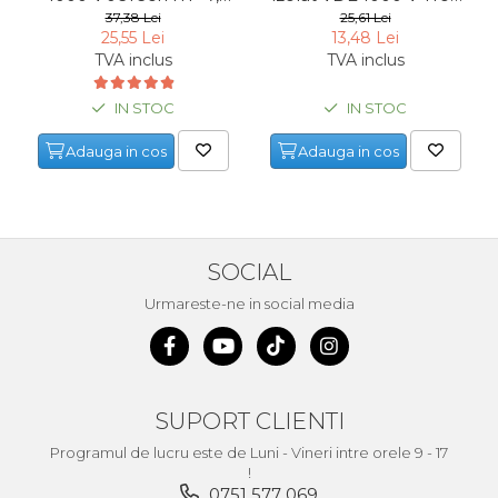
180 mm
21816, 160 mm
37,38 Lei
25,61 Lei
25,55 Lei
13,48 Lei
TVA inclus
TVA inclus
IN STOC
IN STOC
Adauga in cos
Adauga in cos
SOCIAL
Urmareste-ne in social media
SUPORT CLIENTI
Programul de lucru este de Luni - Vineri intre orele 9 - 17
!
0751 577 069