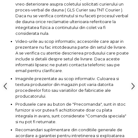
lemn
vreo deteriorare asupra coletului solicitati curierului un
Suruburi si dibluri
proces-verbal de dauna ( GLS Curier sau TNT Courier ).
Daca nu se verifica continutul si nu faceti procesul verbal
Aeroterme si Ventilatoare
de dauna orice reclamatie ulterioara referitoare la
Carlige de Ridicare
integritatea fizica a continutului din colet va fi
considerata nula.
Bormasini & Masini de Gaurit
Dispozitive de Taiat si
Video-urile au scop informativ, accesoriile care apar in
Manipulat Sticla
prezentare nu fac intotdeauna parte din setul de livrare.
Compresoare Auto
A se verifica cu atentie descrierea produsului care poate
include si detalii despre setul de livrare. Daca aceste
informatii lipsesc ne puteti contacta telefonic sau pe
Masini de Ascutit Burghie
email pentru clarificare.
Imaginile prezentate au scop informativ. Culoarea si
Discuri Fierastrau Circular
textura produselor din magazin pot varia datorita
procedeelor foto sau variatiilor de fabricatie ale
producatorului.
Dispozitive de taiat polistiren
Produsele care au buton de "Precomanda", sunt in stoc
furnizor si vor putea fi achizitionate doar cu plata
Polizoare drepte & accesorii
integrala in avans, sunt considerate "Comanda speciala"
si nu pot fi returnate.
Purificatoare de aer
Recomandari suplimentare din conditiile generale de
acordare a garantiei pentru intretinerea si exploatarea