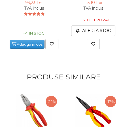
Knipex 08 22 145, 145
93,23 Lei
115,10 Lei
mm
TVA inclus
TVA inclus
STOC EPUIZAT
ALERTA STOC
IN STOC
Adauga in cos
PRODUSE SIMILARE
-22%
-17%