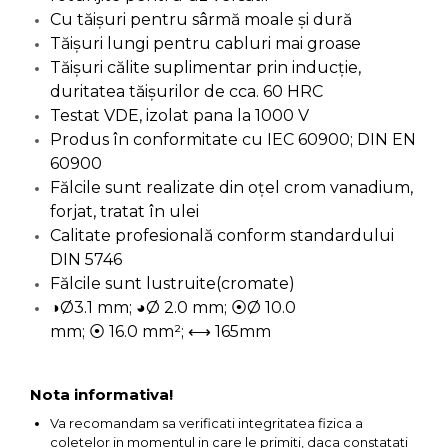
Ascutit Scule
Cu tăișuri pentru sârmă moale și dură
Stetoscop Auto
Chei
Tăișuri lungi pentru cabluri mai groase
Aparate de masurat digitale &
Tăișuri călite suplimentar prin inducție,
Telemetru laser
Tester Compresie Auto
Scari
duritatea tăișurilor de cca. 60 HRC
Testat VDE, izolat pana la 1000 V
Pistoale & Capsatoare Electrice
Truse reparatii anvelope
Echipamente de Lucru &
Produs în conformitate cu IEC 60900; DIN EN
pentru Cuie si Capse
Protectia Muncii
60900
Dispozitiv Aerisire & Schimbare
Fălcile sunt realizate din oţel crom vanadium,
Aparat / dispozitiv ascutit lant
Lichid Frana
Multidetector
forjat, tratat în ulei
drujba si accesorii
Calitate profesională conform standardului
Chingi Auto & Coarde Elastice
Pistol Spuma Poliuretanica
DIN 5746
Masini de Ascutit Panza Circular
Fălcile sunt lustruite(cromate)
Intretinere & Cosmetica auto
Pistol Silicon (Tub de Silicon)
◑Ø3.1 mm; ◕Ø 2.0 mm; ⦿Ø 10.0
Accesorii & Echipamente
mm; ⦿ 16.0 mm²; ⟷ 165mm
Spalatorie Auto
Scule pentru coloana de
Termometru Infrarosu
esapament
Masina de taiat beton
Nota informativa!
Menghina de banc – tamplarie
si alte domenii
Va recomandam sa verificati integritatea fizica a
Utilaje tamplarie / prelucrare
coletelor in momentul in care le primiti, daca constatati