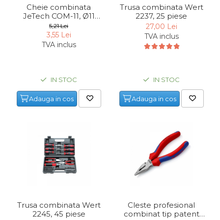
Cheie combinata
Trusa combinata Wert
JeTech COM-11, Ø11
2237, 25 piese
mm
5,21 Lei
27,00 Lei
3,55 Lei
TVA inclus
TVA inclus
IN STOC
IN STOC
Adauga in cos
Adauga in cos
Trusa combinata Wert
Cleste profesional
2245, 45 piese
combinat tip patent