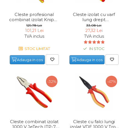
Cleste profesional
Cleste izolat cu varf
combinat izolat Knipex
lung drept
03 06 180, 180 mm
Mannesmann 10604,
129,78 Lei
33,08 Lei
200 mm
101,21 Lei
27,32 Lei
TVA inclus
TVA inclus
STOC LIMITAT
IN STOC
Adauga in cos
Adauga in cos
-32%
-47%
Cleste combinat izolat
Cleste cu falci lungi
1000 V JeTech ITP-7,
izolat VDE 1000 V Troy