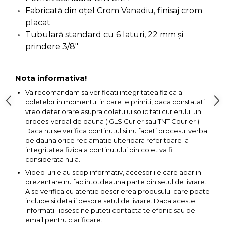
Fabricată din oțel Crom Vanadiu, finisaj crom
Capre & Suporti Auto
placat
Pat Mobil Auto
Tubulară standard cu 6 laturi, 22 mm și
Cric Hidraulic
prindere 3/8"
Set / trusa chei tubulare
Chei Tubulare
Nota informativa!
Multimetru Digital
Va recomandam sa verificati integritatea fizica a
coletelor in momentul in care le primiti, daca constatati
Bara Tractare Auto
vreo deteriorare asupra coletului solicitati curierului un
proces-verbal de dauna ( GLS Curier sau TNT Courier ).
Canistre benzina
Daca nu se verifica continutul si nu faceti procesul verbal
(combustibil)
de dauna orice reclamatie ulterioara referitoare la
Presa Hidraulica Tinichigerie
integritatea fizica a continutului din colet va fi
considerata nula.
Set Pentru Demontat Piulite
Video-urile au scop informativ, accesoriile care apar in
& Suruburi
prezentare nu fac intotdeauna parte din setul de livrare.
Extractor Rulmenti
A se verifica cu atentie descrierea produsului care poate
include si detalii despre setul de livrare. Daca aceste
Presa Hidraulica Ondulare
informatii lipsesc ne puteti contacta telefonic sau pe
Cabluri
email pentru clarificare.