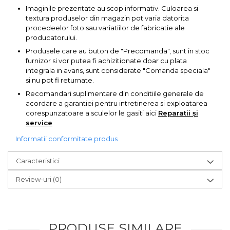
Pompa transfer lichide
Imaginile prezentate au scop informativ. Culoarea si
textura produselor din magazin pot varia datorita
Pompa Aer
procedeelor foto sau variatiilor de fabricatie ale
Cric Manual
producatorului.
Produsele care au buton de "Precomanda", sunt in stoc
Ulei Hidraulic
furnizor si vor putea fi achizitionate doar cu plata
Troliu
integrala in avans, sunt considerate "Comanda speciala"
si nu pot fi returnate.
Palan
Recomandari suplimentare din conditiile generale de
Cheie & Adaptor
acordare a garantiei pentru intretinerea si exploatarea
Dinamometric
corespunzatoare a sculelor le gasiti aici
Reparatii și
service
Carucior Scule
Informatii conformitate produs
Echipamente de Siguranta
Auto
Caracteristici
Stetoscop Auto
Review-uri
(0)
Tester Compresie Auto
Truse reparatii anvelope
Dispozitiv Aerisire &
PRODUSE SIMILARE
Schimbare Lichid Frana