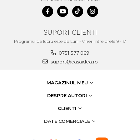
Unelte de Zugravit
Roata de Masurat
Lacate & Incuietori
SUPORT CLIENTI
Scripete Manual
Programul de lucru este de Luni - Vineri intre orele 9 - 17
Banc de lucru – tamplarie
!
0751 577 069
Transpalet / carucior
suport@casaidea.ro
transport marfa
Perie de Sarma
Capsator Manual
MAGAZINUL MEU
Poansoane Cifre & Litere
DESPRE AUTORI
Adaptor Unghiular
Bormasina
CLIENTI
Nicovala fierarie
DATE COMERCIALE
Chei
Scari