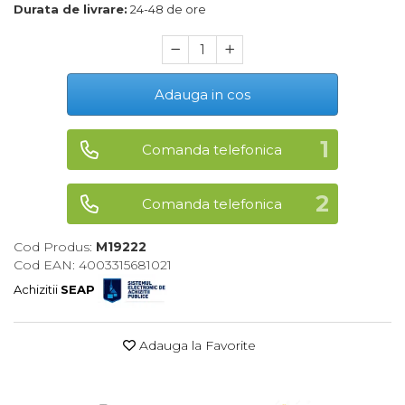
Durata de livrare:
24-48 de ore
Maturi, Mopuri, Galeti &
Accesorii
Jucarii
Adauga in cos
Microscoape
Cantare
Comanda telefonica
Rafturi
Baterii & Acumulatori
Comanda telefonica
Baterii AAA
Cod Produs:
M19222
Baterii AA
Cod EAN: 4003315681021
Achizitii
SEAP
Corpuri de Iluminat
Lanterne
Adauga la Favorite
Proiectoare
Iluminare Led