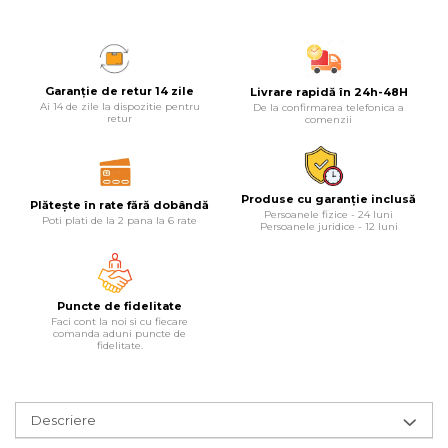
Masina debitat metal
Pompa transfer lichide
Scripete Manual
Semanatori
Fierastraie Electrice
Pompa Aer
Garanție de retur 14 zile
Livrare rapidă în 24h-48H
Banc de lucru – tamplarie
Ai 14 de zile la dispozitie pentru
De la confirmarea telefonica a
Fierastrau cu banda vertical
Cric Manual
retur
comenzii
Transpalet / carucior transport
Foarfeci Electrice
Ulei Hidraulic
marfa
Produse cu garanție inclusă
Plătește în rate fără dobândă
Aspiratoare Profesionale &
Troliu
Perie de Sarma
Persoanele fizice - 24 luni
Poti plati de la 2 pana la 6 rate
Persoanele juridice - 12 luni
Industriale
Palan
Capsator Manual
Dezumidificatoare de Aer
Profesionale Industriale
Puncte de fidelitate
Cheie & Adaptor Dinamometric
Poansoane Cifre & Litere
Faci cont la noi si cu fiecare
comanda aduni puncte de
fidelitate.
Acumulatori & Incarcatoare
Carucior Scule
Adaptor Unghiular Bormasina
Scule Electrice: Bormasini,
Autofiletante
Echipamente de Siguranta Auto
Nicovala fierarie
Descriere
Statii & Masini Universale de