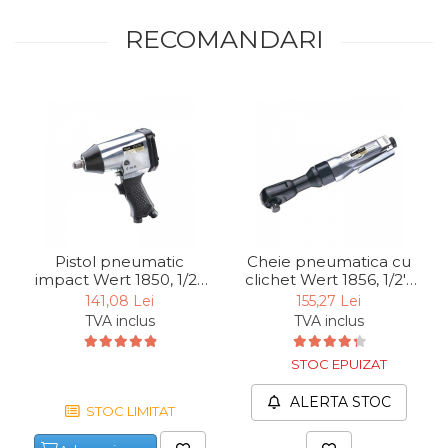
RECOMANDARI
Pistol pneumatic
Cheie pneumatica cu
impact Wert 1850, 1/2",
clichet Wert 1856, 1/2'',
6 bari, 340 Nm
6 bari, 69 Nm
141,08 Lei
155,27 Lei
TVA inclus
TVA inclus
STOC EPUIZAT
ALERTA STOC
STOC LIMITAT