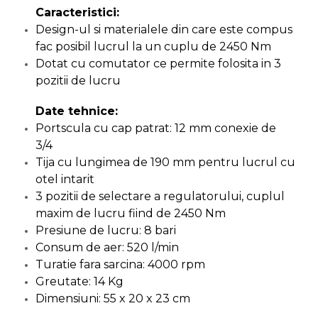
Ascutit Scule
Caracteristici:
Stetoscop Auto
Chei
Design-ul si materialele din care este compus
Aparate de masurat digitale &
fac posibil lucrul la un cuplu de 2450 Nm
Telemetru laser
Tester Compresie Auto
Scari
Dotat cu comutator ce permite folosita in 3
pozitii de lucru
Pistoale & Capsatoare Electrice
Truse reparatii anvelope
Echipamente de Lucru &
pentru Cuie si Capse
Protectia Muncii
Date tehnice:
Dispozitiv Aerisire & Schimbare
Portscula cu cap patrat: 12 mm conexie de
Aparat / dispozitiv ascutit lant
Lichid Frana
Multidetector
3/4
drujba si accesorii
Tija cu lungimea de 190 mm pentru lucrul cu
Chingi Auto & Coarde Elastice
Pistol Spuma Poliuretanica
otel intarit
Masini de Ascutit Panza Circular
3 pozitii de selectare a regulatorului, cuplul
Intretinere & Cosmetica auto
Pistol Silicon (Tub de Silicon)
maxim de lucru fiind de 2450 Nm
Accesorii & Echipamente
Presiune de lucru: 8 bari
Spalatorie Auto
Consum de aer: 520 l/min
Scule pentru coloana de
Termometru Infrarosu
esapament
Turatie fara sarcina: 4000 rpm
Masina de taiat beton
Greutate: 14 Kg
Menghina de banc – tamplarie
Dimensiuni: 55 x 20 x 23 cm
si alte domenii
Utilaje tamplarie / prelucrare