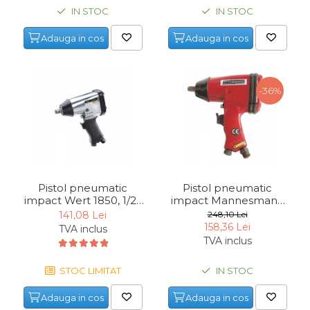
IN STOC
IN STOC
Adauga in cos
Adauga in cos
-36%
Pistol pneumatic
Pistol pneumatic
impact Wert 1850, 1/2",
impact Mannesmann
6 bari, 340 Nm
1501, 1/2", 6-8 bari, 320
141,08 Lei
248,10 Lei
Nm
158,36 Lei
TVA inclus
TVA inclus
STOC LIMITAT
IN STOC
Adauga in cos
Adauga in cos