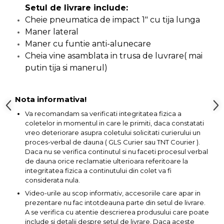
lemn
Setul de livrare include:
Suruburi si dibluri
Cheie pneumatica de impact 1" cu tija lunga
Aeroterme si Ventilatoare
Maner lateral
Carlige de Ridicare
Maner cu funtie anti-alunecare
Bormasini & Masini de Gaurit
Cheia vine asamblata in trusa de luvrare( mai
Dispozitive de Taiat si
putin tija si manerul)
Manipulat Sticla
Compresoare Auto
Nota informativa!
Masini de Ascutit Burghie
Va recomandam sa verificati integritatea fizica a
coletelor in momentul in care le primiti, daca constatati
Discuri Fierastrau Circular
vreo deteriorare asupra coletului solicitati curierului un
proces-verbal de dauna ( GLS Curier sau TNT Courier ).
Daca nu se verifica continutul si nu faceti procesul verbal
Dispozitive de taiat polistiren
de dauna orice reclamatie ulterioara referitoare la
integritatea fizica a continutului din colet va fi
considerata nula.
Polizoare drepte & accesorii
Video-urile au scop informativ, accesoriile care apar in
prezentare nu fac intotdeauna parte din setul de livrare.
Purificatoare de aer
A se verifica cu atentie descrierea produsului care poate
include si detalii despre setul de livrare. Daca aceste