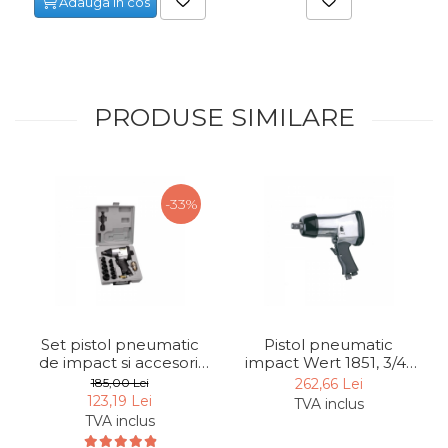
Adauga in cos
PRODUSE SIMILARE
-33%
Set pistol pneumatic
Pistol pneumatic
de impact si accesorii
impact Wert 1851, 3/4",
Wert W1855, 1/2", 6-8
6-8 bari, 680 Nm
185,00 Lei
262,66 Lei
bari, 17 piese
123,19 Lei
TVA inclus
TVA inclus