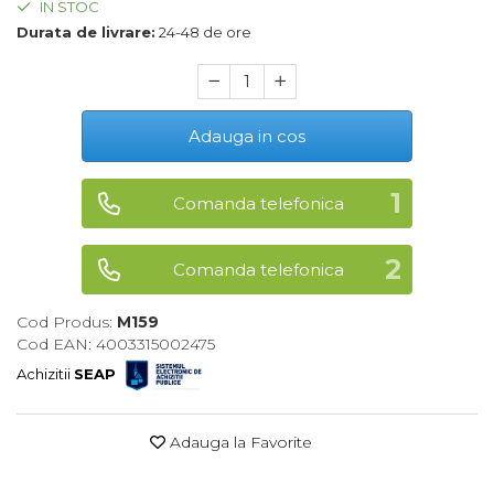
IN STOC
Maturi, Mopuri, Galeti &
Durata de livrare:
24-48 de ore
Accesorii
Jucarii
Microscoape
Adauga in cos
Cantare
Rafturi
Comanda telefonica
Baterii & Acumulatori
Comanda telefonica
Baterii AAA
Baterii AA
Cod Produs:
M159
Cod EAN: 4003315002475
Corpuri de Iluminat
Achizitii
SEAP
Lanterne
Proiectoare
Adauga la Favorite
Iluminare Led