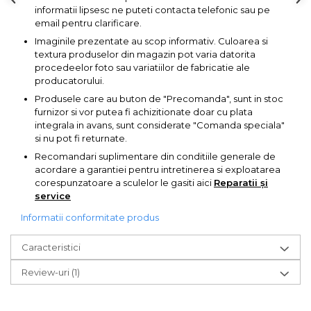
Pompa transfer lichide
informatii lipsesc ne puteti contacta telefonic sau pe
email pentru clarificare.
Pompa Aer
Imaginile prezentate au scop informativ. Culoarea si
Cric Manual
textura produselor din magazin pot varia datorita
procedeelor foto sau variatiilor de fabricatie ale
Ulei Hidraulic
producatorului.
Troliu
Produsele care au buton de "Precomanda", sunt in stoc
furnizor si vor putea fi achizitionate doar cu plata
Palan
integrala in avans, sunt considerate "Comanda speciala"
Cheie & Adaptor
si nu pot fi returnate.
Dinamometric
Recomandari suplimentare din conditiile generale de
acordare a garantiei pentru intretinerea si exploatarea
Carucior Scule
corespunzatoare a sculelor le gasiti aici
Reparatii și
Echipamente de Siguranta
service
Auto
Informatii conformitate produs
Stetoscop Auto
Caracteristici
Tester Compresie Auto
Truse reparatii anvelope
Review-uri
(1)
Dispozitiv Aerisire &
Schimbare Lichid Frana