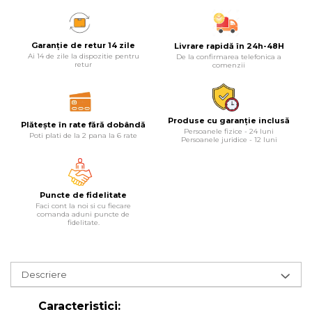
Lampi
Echipamente Pentru Service-uri
Garanție de retur 14 zile
Livrare rapidă în 24h-48H
Auto
Ai 14 de zile la dispozitie pentru
De la confirmarea telefonica a
retur
comenzii
Tester de Tensiune
Decalimetru Pneumatic si
Manual
Produse cu garanție inclusă
Plătește în rate fără dobândă
Persoanele fizice - 24 luni
Manometru
Poti plati de la 2 pana la 6 rate
Persoanele juridice - 12 luni
Antifurt Bicicleta
Densimetru
Puncte de fidelitate
Accesorii Auto
Faci cont la noi si cu fiecare
comanda aduni puncte de
Tester Baterie Auto
fidelitate.
Presa Arc
Cheie Roti
Descriere
Cheie Bujii
Caracteristici:
Cheie Filtru Ulei