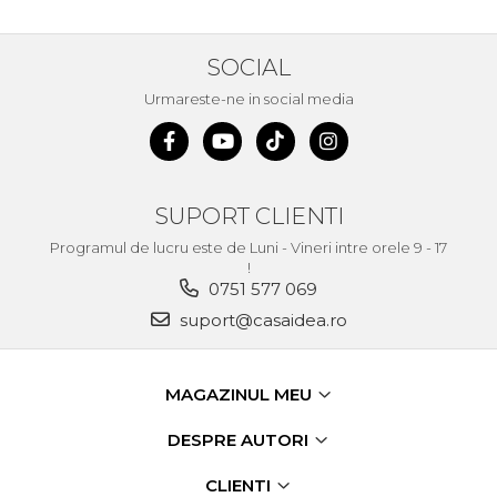
Echipamente de Lucru &
Protectia Muncii
SOCIAL
Multidetector
Urmareste-ne in social media
Pistol Spuma Poliuretanica
Pistol Silicon (Tub de
Silicon)
Termometru Infrarosu
SUPORT CLIENTI
Menghina de banc –
Programul de lucru este de Luni - Vineri intre orele 9 - 17
tamplarie si alte domenii
!
0751 577 069
Suruburi si dibluri
suport@casaidea.ro
Carlige de Ridicare
Dispozitive de Taiat si
Manipulat Sticla
MAGAZINUL MEU
DESPRE AUTORI
Scule Electrice & Unelte
Ciocane Rotopercutoare &
CLIENTI