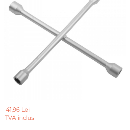
Articole Pentru Gradina
Accesorii Bucatarie
Cabluri Incalzitoare cu
Termostat
Sisteme de Supraveghere &
Alarme Casa
Accesorii Baie
Accesorii Telefoane
Casti Audio
Accesorii Laptop & PC
Aparate de Curatat cu
Ultrasunete
Cutii Depozitare
41,96 Lei
Chinga & Suport Mobila
TVA inclus
Organizatoare
imbracaminte si incaltaminte