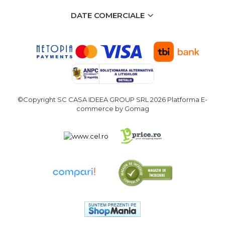
Demolatoare cu SDS-MAX / SDS-
Plus
DATE COMERCIALE
Flex & Polizor Unghiular,
Suporti & Discuri
Pompe, Turbojet, Aparate &
Utilaje Spalat Auto
Masini de Frezat Verticale
Masini de Taiat / Frezat
Caneluri
©Copyright SC CASA IDEEA GROUP SRL 2026
Platforma E-
commerce by Gomag
Masina de tuns oi
profesionala
Pistoale de Vopsit
Letcoane & Consumabile
Pistol de lipit si accesorii
Suflante cu Aer Cald
Pietre si polizoare de banc
profesionale
Masina de gaurit cu coloana