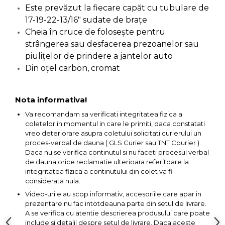
Este prevăzut la fiecare capăt cu tubulare de
Capre & Suporti Auto
17-19-22-13/16" sudate de braţe
Pat Mobil Auto
Cheia în cruce de foloseşte pentru
strângerea sau desfacerea prezoanelor sau
Cric Hidraulic
piuliţelor de prindere a jantelor auto
Set / trusa chei tubulare
Din oţel carbon, cromat
Chei Tubulare
Multimetru Digital
Nota informativa!
Bara Tractare Auto
Va recomandam sa verificati integritatea fizica a
Canistre benzina
coletelor in momentul in care le primiti, daca constatati
(combustibil)
vreo deteriorare asupra coletului solicitati curierului un
proces-verbal de dauna ( GLS Curier sau TNT Courier ).
Presa Hidraulica Tinichigerie
Daca nu se verifica continutul si nu faceti procesul verbal
de dauna orice reclamatie ulterioara referitoare la
Set Pentru Demontat Piulite
integritatea fizica a continutului din colet va fi
& Suruburi
considerata nula.
Extractor Rulmenti
Video-urile au scop informativ, accesoriile care apar in
prezentare nu fac intotdeauna parte din setul de livrare.
Presa Hidraulica Ondulare
A se verifica cu atentie descrierea produsului care poate
Cabluri
include si detalii despre setul de livrare. Daca aceste