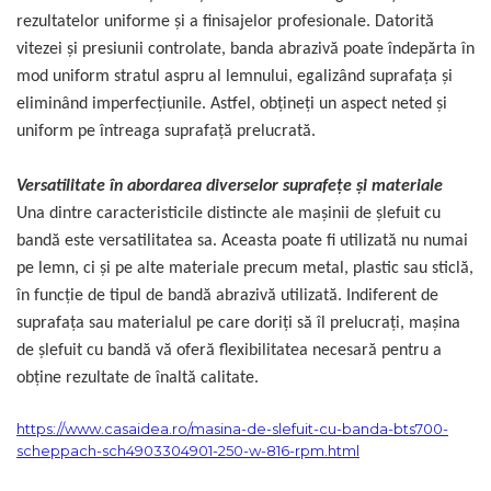
lemn
rezultatelor uniforme și a finisajelor profesionale. Datorită
Suruburi si dibluri
vitezei și presiunii controlate, banda abrazivă poate îndepărta în
Aeroterme si Ventilatoare
mod uniform stratul aspru al lemnului, egalizând suprafața și
Carlige de Ridicare
eliminând imperfecțiunile. Astfel, obțineți un aspect neted și
Bormasini & Masini de Gaurit
uniform pe întreaga suprafață prelucrată.
Dispozitive de Taiat si
Manipulat Sticla
Compresoare Auto
Versatilitate în abordarea diverselor suprafețe și materiale
Una dintre caracteristicile distincte ale mașinii de șlefuit cu
Masini de Ascutit Burghie
bandă este versatilitatea sa. Aceasta poate fi utilizată nu numai
pe lemn, ci și pe alte materiale precum metal, plastic sau sticlă,
Discuri Fierastrau Circular
în funcție de tipul de bandă abrazivă utilizată. Indiferent de
suprafața sau materialul pe care doriți să îl prelucrați, mașina
Dispozitive de taiat polistiren
de șlefuit cu bandă vă oferă flexibilitatea necesară pentru a
obține rezultate de înaltă calitate.
Polizoare drepte & accesorii
https://www.casaidea.ro/masina-de-slefuit-cu-banda-bts700-
scheppach-sch4903304901-250-w-816-rpm.html
Purificatoare de aer