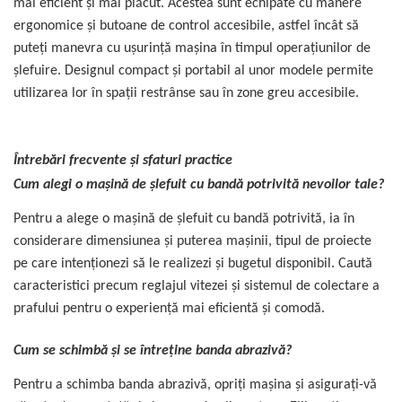
mai eficient și mai plăcut. Acestea sunt echipate cu mânere
ergonomice și butoane de control accesibile, astfel încât să
puteți manevra cu ușurință mașina în timpul operațiunilor de
șlefuire. Designul compact și portabil al unor modele permite
utilizarea lor în spații restrânse sau în zone greu accesibile.
Întrebări frecvente și sfaturi practice
Cum alegi o mașină de șlefuit cu bandă potrivită nevoilor tale?
Pentru a alege o mașină de șlefuit cu bandă potrivită, ia în
considerare dimensiunea și puterea mașinii, tipul de proiecte
pe care intenționezi să le realizezi și bugetul disponibil. Caută
caracteristici precum reglajul vitezei și sistemul de colectare a
prafului pentru o experiență mai eficientă și comodă.
Cum se schimbă și se întreține banda abrazivă?
Pentru a schimba banda abrazivă, opriți mașina și asigurați-vă