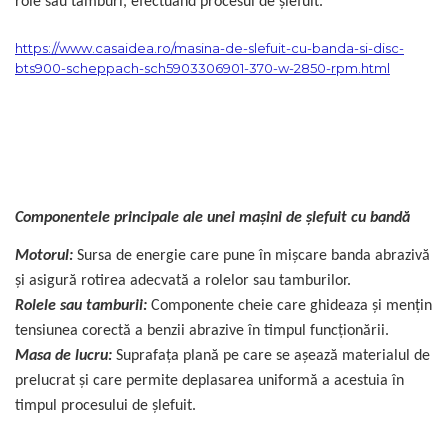
role sau tamburi, efectuând procesul de șlefuit.
Masina debitat metal
Pompa transfer lichide
Scripete Manual
Semanatori
https://www.casaidea.ro/masina-de-slefuit-cu-banda-si-disc-
Fierastraie Electrice
Pompa Aer
bts900-scheppach-sch5903306901-370-w-2850-rpm.html
Banc de lucru – tamplarie
Fierastrau cu banda vertical
Cric Manual
Transpalet / carucior transport
Foarfeci Electrice
Ulei Hidraulic
marfa
Aspiratoare Profesionale &
Troliu
Perie de Sarma
Componentele principale ale unei mașini de șlefuit cu bandă
Industriale
Motorul:
Sursa de energie care pune în mișcare banda abrazivă
Palan
Capsator Manual
și asigură rotirea adecvată a rolelor sau tamburilor.
Dezumidificatoare de Aer
Profesionale Industriale
Rolele sau tamburii:
Componente cheie care ghideaza și mențin
Cheie & Adaptor Dinamometric
Poansoane Cifre & Litere
tensiunea corectă a benzii abrazive în timpul funcționării.
Acumulatori & Incarcatoare
Masa de lucru:
Suprafața plană pe care se așează materialul de
Carucior Scule
Adaptor Unghiular Bormasina
Scule Electrice: Bormasini,
prelucrat și care permite deplasarea uniformă a acestuia în
Autofiletante
timpul procesului de șlefuit.
Echipamente de Siguranta Auto
Nicovala fierarie
Statii & Masini Universale de