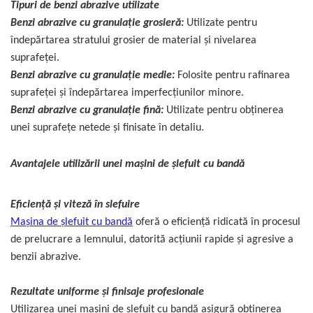
Ascutit Scule
Tipuri de benzi abrazive utilizate
Stetoscop Auto
Chei
Benzi abrazive cu granulație grosieră:
Utilizate pentru
Aparate de masurat digitale &
îndepărtarea stratului grosier de material și nivelarea
Telemetru laser
Tester Compresie Auto
Scari
suprafeței.
Benzi abrazive cu granulație medie:
Folosite pentru rafinarea
Pistoale & Capsatoare Electrice
Truse reparatii anvelope
Echipamente de Lucru &
suprafeței și îndepărtarea imperfecțiunilor minore.
pentru Cuie si Capse
Protectia Muncii
Benzi abrazive cu granulație fină:
Utilizate pentru obținerea
Dispozitiv Aerisire & Schimbare
unei suprafețe netede și finisate în detaliu.
Aparat / dispozitiv ascutit lant
Lichid Frana
Multidetector
drujba si accesorii
Avantajele utilizării unei mașini de șlefuit cu bandă
Chingi Auto & Coarde Elastice
Pistol Spuma Poliuretanica
Masini de Ascutit Panza Circular
Eficiență și viteză în slefuire
Intretinere & Cosmetica auto
Pistol Silicon (Tub de Silicon)
Accesorii & Echipamente
Mașina de șlefuit cu bandă
oferă o eficiență ridicată în procesul
Spalatorie Auto
de prelucrare a lemnului, datorită acțiunii rapide și agresive a
Scule pentru coloana de
Termometru Infrarosu
benzii abrazive.
esapament
Masina de taiat beton
Menghina de banc – tamplarie
Rezultate uniforme și finisaje profesionale
si alte domenii
Utilaje tamplarie / prelucrare
Utilizarea unei mașini de șlefuit cu bandă asigură obținerea