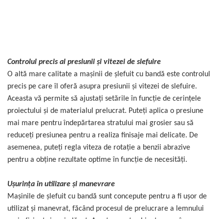
Controlul precis al presiunii și vitezei de slefuire
O altă mare calitate a mașinii de șlefuit cu bandă este controlul
precis pe care îl oferă asupra presiunii și vitezei de slefuire.
Aceasta vă permite să ajustați setările în funcție de cerințele
proiectului și de materialul prelucrat. Puteți aplica o presiune
mai mare pentru îndepărtarea stratului mai grosier sau să
reduceți presiunea pentru a realiza finisaje mai delicate. De
asemenea, puteți regla viteza de rotație a benzii abrazive
pentru a obține rezultate optime în funcție de necesități.
Ușurința în utilizare și manevrare
Mașinile de șlefuit cu bandă sunt concepute pentru a fi ușor de
utilizat și manevrat, făcând procesul de prelucrare a lemnului