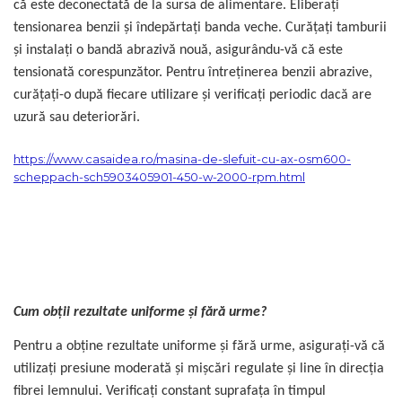
că este deconectată de la sursa de alimentare. Eliberați
tensionarea benzii și îndepărtați banda veche. Curățați tamburii
și instalați o bandă abrazivă nouă, asigurându-vă că este
tensionată corespunzător. Pentru întreținerea benzii abrazive,
curățați-o după fiecare utilizare și verificați periodic dacă are
uzură sau deteriorări.
https://www.casaidea.ro/masina-de-slefuit-cu-ax-osm600-
scheppach-sch5903405901-450-w-2000-rpm.html
Cum obții rezultate uniforme și fără urme?
Pentru a obține rezultate uniforme și fără urme, asigurați-vă că
utilizați presiune moderată și mișcări regulate și line în direcția
fibrei lemnului. Verificați constant suprafața în timpul