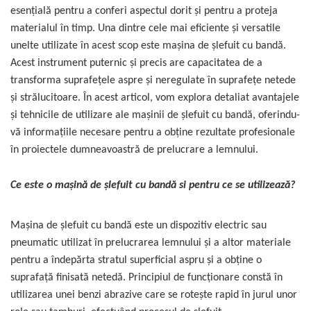
Chei Tubulare
Nivele
Trimmere Iarba & Gazon
esențială pentru a conferi aspectul dorit și pentru a proteja
Capsator pneumatic pentru
Microscoape
Priza & prelungitoare electrice
cuie
materialul în timp. Una dintre cele mai eficiente și versatile
Multimetru Digital
Ruleta de Masurat
Motosape
unelte utilizate în acest scop este mașina de șlefuit cu bandă.
Acest instrument puternic și precis are capacitatea de a
Cantare
Scule multifunctionale si
Polizoare Pneumatice
accesorii
Bara Tractare Auto
Amortizoare Hidraulice
Motoburghie & Foreze de
transforma suprafețele aspre și neregulate în suprafețe netede
Pamant
și strălucitoare. În acest articol, vom explora detaliat avantajele
Rafturi
Compresoare de Aer
Canistre benzina (combustibil)
Dalta si dornuri
și tehnicile de utilizare ale mașinii de șlefuit cu bandă, oferindu-
Profesionale
Accesorii Motoburghie
vă informațiile necesare pentru a obține rezultate profesionale
Presa Hidraulica Tinichigerie
Rigla de Masurat Pentru
în proiectele dumneavoastră de prelucrare a lemnului.
Masini de Slefuit Alternative si
Constructii
Masini Tuns Iarba & Gazon
Orbitale
Set Pentru Demontat Piulite &
Ce este o mașină de șlefuit cu bandă si pentru ce se utilizează?
Suruburi
Scule Unelte Accesorii
Site Rotative de Gradina
Aparate & Invertoare de Sudura
Mașina de șlefuit cu bandă este un dispozitiv electric sau
Extractor Rulmenti
Unelte de Zugravit
Drujbe & Fierastraie Telescopice
pneumatic utilizat în prelucrarea lemnului și a altor materiale
Rindele Electrice
pentru a îndepărta stratul superficial aspru și a obține o
Presa Hidraulica Ondulare
Roata de Masurat
Garduri electrice animale
suprafață finisată netedă. Principiul de funcționare constă în
Generator Curent Electric
Cabluri
utilizarea unei benzi abrazive care se rotește rapid în jurul unor
Lacate & Incuietori
Greble