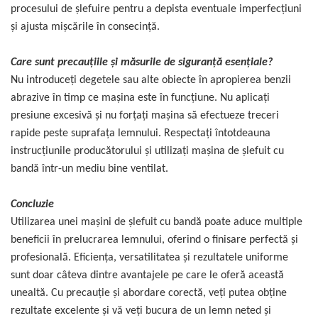
procesului de șlefuire pentru a depista eventuale imperfecțiuni
și ajusta mișcările în consecință.
Care sunt precauțiile și măsurile de siguranță esențiale?
Nu introduceți degetele sau alte obiecte în apropierea benzii
abrazive în timp ce mașina este în funcțiune. Nu aplicați
presiune excesivă și nu forțați mașina să efectueze treceri
rapide peste suprafața lemnului. Respectați întotdeauna
instrucțiunile producătorului și utilizați mașina de șlefuit cu
bandă într-un mediu bine ventilat.
Concluzie
Utilizarea unei mașini de șlefuit cu bandă poate aduce multiple
beneficii în prelucrarea lemnului, oferind o finisare perfectă și
profesională. Eficiența, versatilitatea și rezultatele uniforme
sunt doar câteva dintre avantajele pe care le oferă această
unealtă. Cu precauție și abordare corectă, veți putea obține
rezultate excelente și vă veți bucura de un lemn neted și