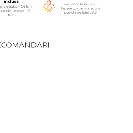
inclusă
Faci cont la noi si cu
nele fizice - 24 luni
fiecare comanda aduni
oanele juridice - 12
puncte de fidelitate.
luni
ECOMANDARI