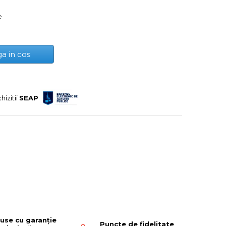
e
a in cos
hizitii
SEAP
use cu garanție
Puncte de fidelitate