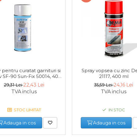
 pentru curatat garnituri si
Spray vopsea cu zinc 
v SF-90 Sun-Fix 50014, 400
21117, 400 ml
ml
22,43 Lei
24,16 Lei
29,31 Lei
35,59 Lei
TVA inclus
TVA inclus
STOC LIMITAT
IN STOC
Adauga in cos
Adauga in cos