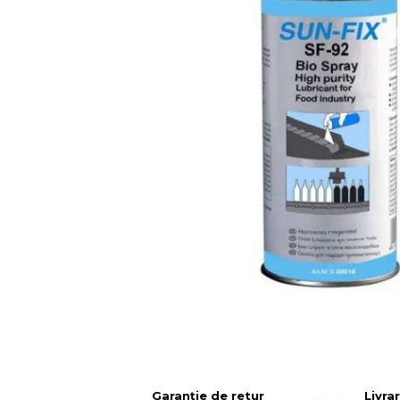
Suruburi
Banda Izolatoare
Banda Teflon
Articole Pentru Casa
Articole Pentru Gradina
Accesorii Bucatarie
Cabluri Incalzitoare cu
Termostat
Sisteme de Supraveghere &
Garanție de retur
Livra