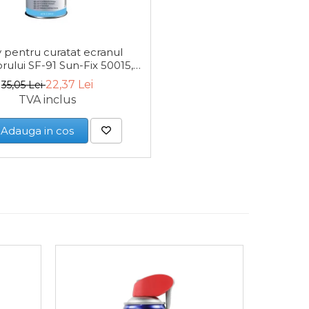
 pentru curatat ecranul
orului SF-91 Sun-Fix 50015,
200 ml
22,37 Lei
35,05 Lei
TVA inclus
Adauga in cos