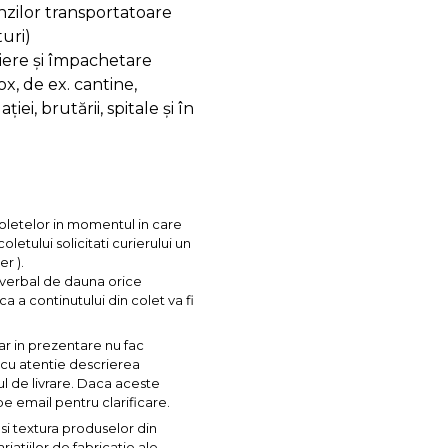
enzilor transportatoare
turi)
iere și împachetare
ox, de ex. cantine,
iei, brutării, spitale și în
coletelor in momentul in care
letului solicitati curierului un
r ).
l verbal de dauna orice
ca a continutului din colet va fi
ar in prezentare nu fac
a cu atentie descrierea
ul de livrare. Daca aceste
pe email pentru clarificare.
si textura produselor din
iatiilor de fabricatie ale