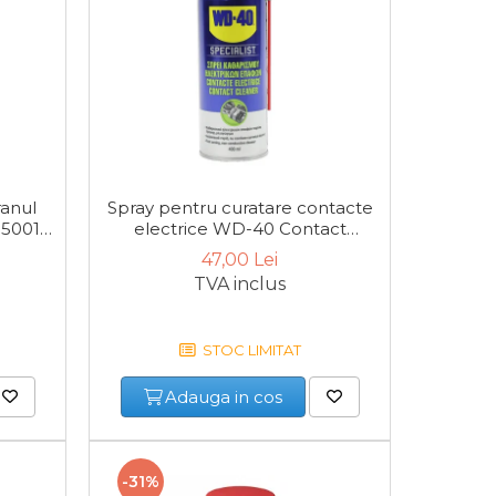
ranul
Spray pentru curatare contacte
Spray
 50015,
electrice WD-40 Contact
silico
Cleaner, 400 ml
47,00 Lei
TVA inclus
STOC LIMITAT
Adauga in cos
-31%