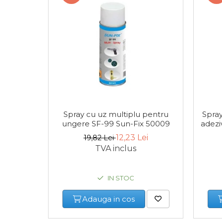
Multimetru Digital
Bara Tractare Auto
Canistre benzina (combustibil)
Presa Hidraulica Tinichigerie
Set Pentru Demontat Piulite &
Spray cu uz multiplu pentru
Spray
Suruburi
ungere SF-99 Sun-Fix 50009
adezi
12,23 Lei
19,82 Lei
Extractor Rulmenti
TVA inclus
Presa Hidraulica Ondulare
Cabluri
IN STOC
Adauga in cos
Pompa transfer lichide