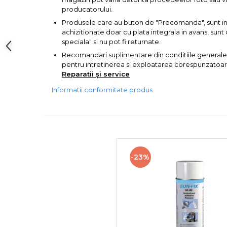
producatorului.
Baterii AA
Produsele care au buton de "Precomanda", sunt in s
achizitionate doar cu plata integrala in avans, su
speciala" si nu pot fi returnate.
Corpuri de Iluminat
Recomandari suplimentare din conditiile generale
pentru intretinerea si exploatarea corespunzatoare 
Reparatii și service
Informatii conformitate produs
Lanterne
Proiectoare
Iluminare Led
-23%
Lampi
Echipamente Pentru Service-uri
Auto