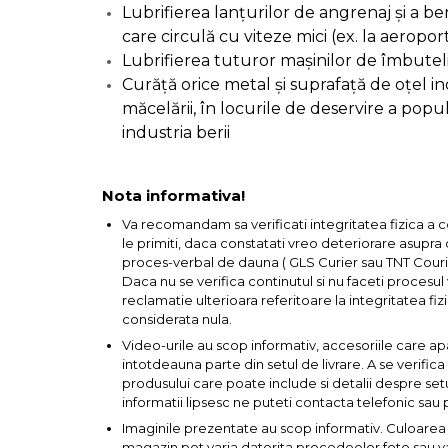
incaltaminte
Lubrifierea lanțurilor de angrenaj și a b
care circulă cu viteze mici (ex. la aeropor
Maturi, Mopuri, Galeti &
Lubrifierea tuturor mașinilor de îmbutel
Accesorii
Curăță orice metal și suprafață de oțel in
măcelării, în locurile de deservire a populaț
Jucarii
industria berii
Microscoape
Nota informativa!
Va recomandam sa verificati integritatea fizica a 
Cantare
le primiti, daca constatati vreo deteriorare asupra co
proces-verbal de dauna ( GLS Curier sau TNT Courie
Daca nu se verifica continutul si nu faceti procesu
Rafturi
reclamatie ulterioara referitoare la integritatea fizi
considerata nula.
Baterii & Acumulatori
Video-urile au scop informativ, accesoriile care ap
intotdeauna parte din setul de livrare. A se verific
produsului care poate include si detalii despre set
informatii lipsesc ne puteti contacta telefonic sau 
Imaginile prezentate au scop informativ. Culoarea 
Baterii AAA
magazin pot varia datorita procedeelor foto sau var