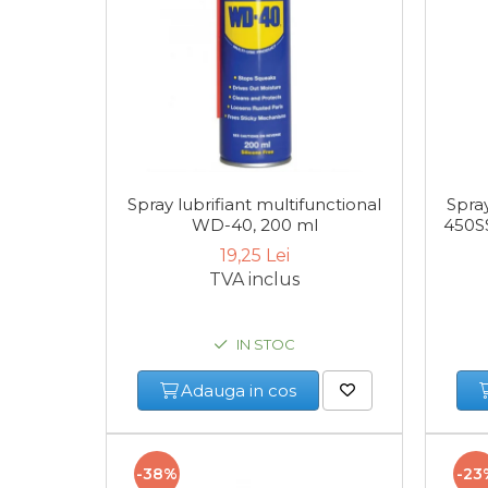
Cheie Roti
Cheie Bujii
Cheie Filtru Ulei
Spray lubrifiant multifunctional
Spray
Capre & Suporti Auto
WD-40, 200 ml
450S
19,25 Lei
Pat Mobil Auto
TVA inclus
Cric Hidraulic
IN STOC
Set / trusa chei tubulare
Adauga in cos
Chei Tubulare
-38%
-23