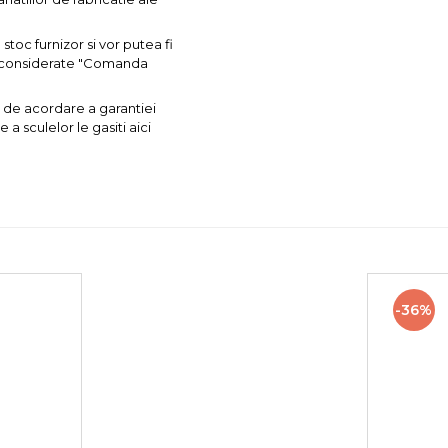
toc furnizor si vor putea fi
nt considerate "Comanda
 de acordare a garantiei
a sculelor le gasiti aici
-36%