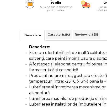
Alarme Casa
14 zile
2
Ai 14 de zile la dispozitie
De la
pentru retur
telefon
Accesorii Baie
Accesorii Telefoane
Caracteristici
Review-uri
(0)
Descriere
Casti Audio
Descriere:
Accesorii Laptop & PC
Este un ulei lubrifiant de înaltă calitate, n
solvenți, care peîntâmpină uzura și abra
Aparate de Curatat cu
A fost special elaborat pentru folosirea î
Ultrasunete
farmaceutică și cosmetică
Produsul nu are miros, gust sau efecte fis
Cutii Depozitare
temperaturi între: -25 ºC (-13ºF) până la 
Lubrifierea și întreținerea mecanismelor 
Chinga & Suport Mobila
alimentară
Lunrifierea masinilor de producție din in
Organizatoare imbracaminte si
Lubrifierea instalațiilor de îmbuteliere î