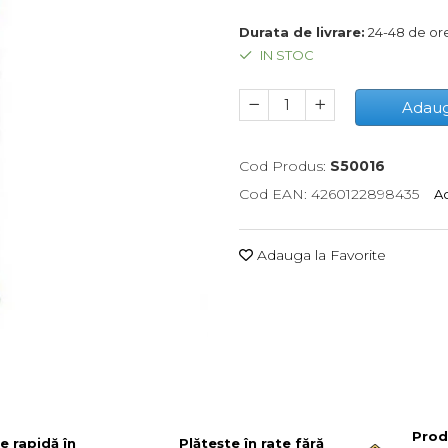
Durata de livrare:
24-48 de or
IN STOC
Adaug
Cod Produs:
S50016
Cod EAN: 4260122898435
Ac
Adauga la Favorite
Prod
re rapidă în
Plătește în rate fără