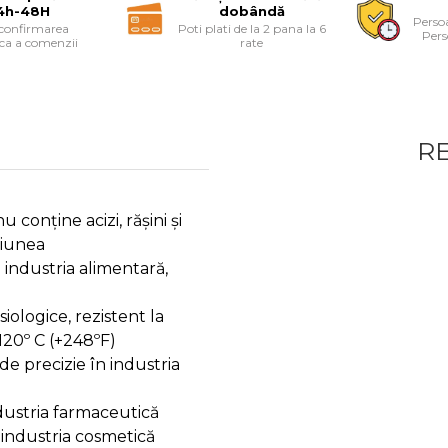
4h-48H
dobândă
Persoa
 confirmarea
Poti plati de la 2 pana la 6
Pers
ica a comenzii
rate
R
u conține acizi, rășini și
ziunea
n industria alimentară,
iologice, rezistent la
+120º C (+248ºF)
de precizie în industria
dustria farmaceutică
n industria cosmetică