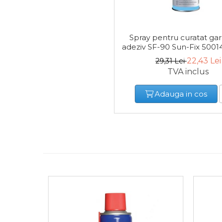
Tester de Tensiune
Spray pentru curatat garn
adeziv SF-90 Sun-Fix 5001
Decalimetru Pneumatic si
22,43 Lei
29,31 Lei
Manual
TVA inclus
Adauga in cos
Manometru
Antifurt Bicicleta
Densimetru
Accesorii Auto
Tester Baterie Auto
Presa Arc