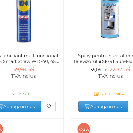
 lubrifiant multifunctional
Spray pentru curatat ec
S Smart Straw WD-40, 450
televizorului SF-91 Sun-Fix
ml
200 ml
39,98 Lei
22,37 Lei
35,05 Lei
TVA inclus
TVA inclus
IN STOC
STOC LIMITAT
Adauga in cos
Adauga in cos
%
-32%