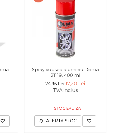
Dema
Spray vopsea aluminiu Dema
Spray v
21119, 400 ml
17,20 Lei
24,96 Lei
TVA inclus
STOC EPUIZAT
ALERTA STOC