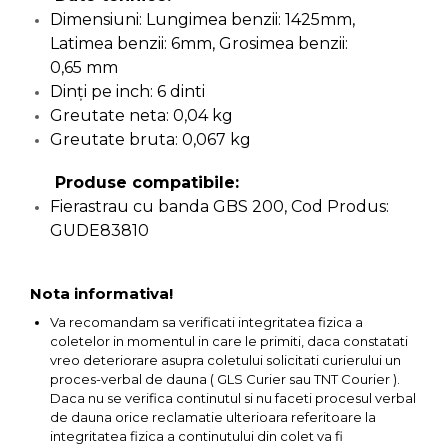
Dimensiuni: Lungimea benzii: 1425mm,
Capre & Suporti Auto
Latimea benzii: 6mm, Grosimea benzii:
Pat Mobil Auto
0,65 mm
Cric Hidraulic
Dinţi pe inch: 6 dinti
Greutate neta: 0,04 kg
Set / trusa chei tubulare
Greutate bruta: 0,067 kg
Chei Tubulare
Produse compatibile:
Multimetru Digital
Fierastrau cu banda GBS 200, Cod Produs:
Bara Tractare Auto
GUDE83810
Canistre benzina
(combustibil)
Nota informativa!
Presa Hidraulica Tinichigerie
Va recomandam sa verificati integritatea fizica a
Set Pentru Demontat Piulite
coletelor in momentul in care le primiti, daca constatati
& Suruburi
vreo deteriorare asupra coletului solicitati curierului un
Extractor Rulmenti
proces-verbal de dauna ( GLS Curier sau TNT Courier ).
Daca nu se verifica continutul si nu faceti procesul verbal
Presa Hidraulica Ondulare
de dauna orice reclamatie ulterioara referitoare la
Cabluri
integritatea fizica a continutului din colet va fi