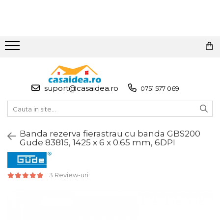
Toate Produsele
Adezivi
Adeziv Instant & Super Glue
suport@casaidea.ro
0751 577 069
Adeziv Bicomponent &
Epoxidic
Banda Adeziva
Banda rezerva fierastrau cu banda GBS200
Pasta de Lipit Universala
Gude 83815, 1425 x 6 x 0.65 mm, 6DPI
Blocator & Solutie Blocare
Suruburi
Banda Izolatoare
3 Review-uri
Banda Teflon
Articole Pentru Casa