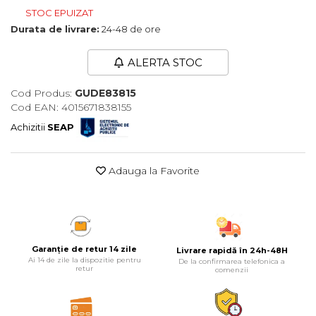
STOC EPUIZAT
Maturi, Mopuri, Galeti &
Durata de livrare:
24-48 de ore
Accesorii
Jucarii
ALERTA STOC
Microscoape
Cod Produs:
GUDE83815
Cantare
Cod EAN: 4015671838155
Rafturi
Achizitii
SEAP
Baterii & Acumulatori
Adauga la Favorite
Baterii AAA
Baterii AA
Corpuri de Iluminat
Garanție de retur 14 zile
Livrare rapidă în 24h-48H
Lanterne
Ai 14 de zile la dispozitie pentru
De la confirmarea telefonica a
retur
comenzii
Proiectoare
Iluminare Led