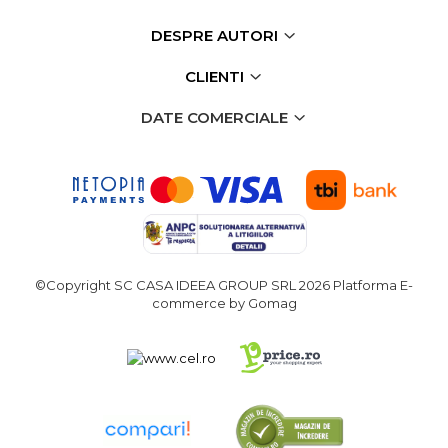
verticala / profesionala
DESPRE AUTORI
Electropalan & Scripete
Electric
CLIENTI
Suport Bormasina
DATE COMERCIALE
Priza & prelungitoare
electrice
Scule multifunctionale si
accesorii
Compresoare de Aer
Profesionale
Masini de Slefuit Alternative
©Copyright SC CASA IDEEA GROUP SRL 2026
Platforma E-
si Orbitale
commerce by Gomag
Aparate & Invertoare de
Sudura
Rindele Electrice
Generator Curent Electric
Masina debitat metal