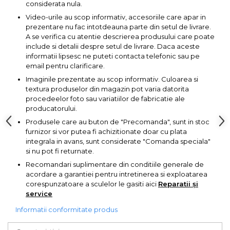
considerata nula.
Pompa transfer lichide
Video-urile au scop informativ, accesoriile care apar in
Pompa Aer
prezentare nu fac intotdeauna parte din setul de livrare.
A se verifica cu atentie descrierea produsului care poate
Cric Manual
include si detalii despre setul de livrare. Daca aceste
Ulei Hidraulic
informatii lipsesc ne puteti contacta telefonic sau pe
email pentru clarificare.
Troliu
Imaginile prezentate au scop informativ. Culoarea si
Palan
textura produselor din magazin pot varia datorita
procedeelor foto sau variatiilor de fabricatie ale
Cheie & Adaptor
producatorului.
Dinamometric
Produsele care au buton de "Precomanda", sunt in stoc
Carucior Scule
furnizor si vor putea fi achizitionate doar cu plata
integrala in avans, sunt considerate "Comanda speciala"
Echipamente de Siguranta
si nu pot fi returnate.
Auto
Recomandari suplimentare din conditiile generale de
Stetoscop Auto
acordare a garantiei pentru intretinerea si exploatarea
corespunzatoare a sculelor le gasiti aici
Reparatii și
Tester Compresie Auto
service
Truse reparatii anvelope
Informatii conformitate produs
Dispozitiv Aerisire &
Schimbare Lichid Frana