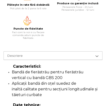
Lampi
Produse cu garanție inclusă
Plătește în rate fără dobândă
Persoanele fizice - 24 luni
Poti plati de la 2 pana la 6 rate
Persoanele juridice - 12 luni
Echipamente Pentru Service-uri
Auto
Tester de Tensiune
Puncte de fidelitate
Faci cont la noi si cu fiecare
Decalimetru Pneumatic si
comanda aduni puncte de
fidelitate.
Manual
Manometru
Antifurt Bicicleta
Descriere
Densimetru
Caracteristici:
Accesorii Auto
Bandă de fierăstrău pentru fierăstrău
Tester Baterie Auto
vertical cu bandă GBS 200
Presa Arc
Aplicaţii: bandă din oţel suedez de
inaltă calitate pentru secţiuni longitudinale şi
Cheie Roti
tăieturi curbate
Cheie Bujii
Date tehnice:
Cheie Filtru Ulei