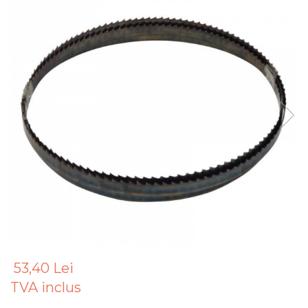
Articole Pentru Gradina
Accesorii Bucatarie
Cabluri Incalzitoare cu
Termostat
Sisteme de Supraveghere &
Alarme Casa
Accesorii Baie
Accesorii Telefoane
Casti Audio
Accesorii Laptop & PC
Aparate de Curatat cu
Ultrasunete
Cutii Depozitare
53,40 Lei
Chinga & Suport Mobila
TVA inclus
Organizatoare
imbracaminte si incaltaminte