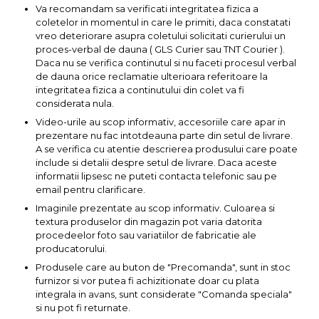
Va recomandam sa verificati integritatea fizica a
coletelor in momentul in care le primiti, daca constatati
vreo deteriorare asupra coletului solicitati curierului un
proces-verbal de dauna ( GLS Curier sau TNT Courier ).
Daca nu se verifica continutul si nu faceti procesul verbal
de dauna orice reclamatie ulterioara referitoare la
integritatea fizica a continutului din colet va fi
considerata nula.
Video-urile au scop informativ, accesoriile care apar in
prezentare nu fac intotdeauna parte din setul de livrare.
A se verifica cu atentie descrierea produsului care poate
include si detalii despre setul de livrare. Daca aceste
informatii lipsesc ne puteti contacta telefonic sau pe
email pentru clarificare.
Imaginile prezentate au scop informativ. Culoarea si
textura produselor din magazin pot varia datorita
procedeelor foto sau variatiilor de fabricatie ale
producatorului.
Produsele care au buton de "Precomanda", sunt in stoc
furnizor si vor putea fi achizitionate doar cu plata
integrala in avans, sunt considerate "Comanda speciala"
si nu pot fi returnate.