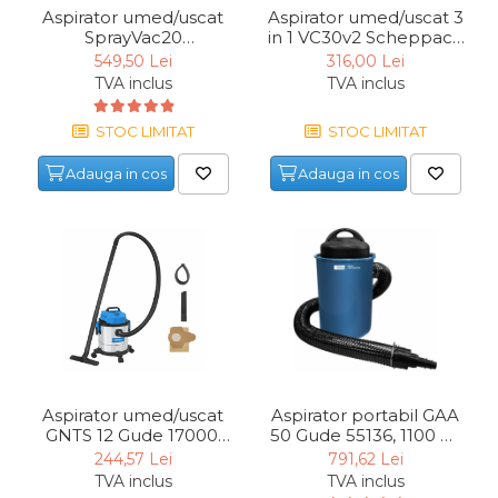
Aspirator umed/uscat
Aspirator umed/uscat 3
SprayVac20
in 1 VC30v2 Scheppach
Scheppach
5907747901, 1200 W, 30
549,50 Lei
316,00 Lei
5905701901, 1600 W, 20
L
TVA inclus
TVA inclus
l
STOC LIMITAT
STOC LIMITAT
Adauga in cos
Adauga in cos
Aspirator umed/uscat
Aspirator portabil GAA
GNTS 12 Gude 17000,
50 Gude 55136, 1100 W,
1200 W, 12 L
50 L
244,57 Lei
791,62 Lei
TVA inclus
TVA inclus