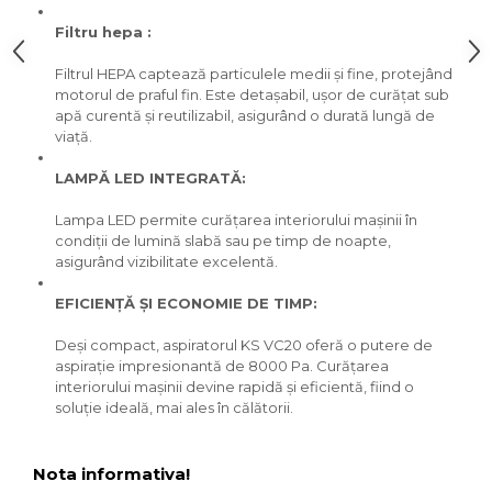
lemn
Suruburi si dibluri
Filtru hepa :
Aeroterme si Ventilatoare
Filtrul HEPA captează particulele medii și fine, protejând
Carlige de Ridicare
motorul de praful fin. Este detașabil, ușor de curățat sub
apă curentă și reutilizabil, asigurând o durată lungă de
Bormasini & Masini de Gaurit
viață.
Dispozitive de Taiat si
Manipulat Sticla
Compresoare Auto
LAMPĂ LED INTEGRATĂ:
Lampa LED permite curățarea interiorului mașinii în
Masini de Ascutit Burghie
condiții de lumină slabă sau pe timp de noapte,
asigurând vizibilitate excelentă.
Discuri Fierastrau Circular
EFICIENȚĂ ȘI ECONOMIE DE TIMP:
Deși compact, aspiratorul KS VC20 oferă o putere de
Dispozitive de taiat polistiren
aspirație impresionantă de 8000 Pa. Curățarea
interiorului mașinii devine rapidă și eficientă, fiind o
Polizoare drepte & accesorii
soluție ideală, mai ales în călătorii.
Purificatoare de aer
Nota informativa!