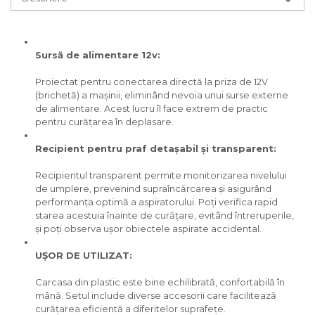
Ascutit Scule
Stetoscop Auto
Chei
Aparate de masurat digitale &
Telemetru laser
Tester Compresie Auto
Scari
Sursă de alimentare 12v:
Proiectat pentru conectarea directă la priza de 12V
Pistoale & Capsatoare Electrice
Truse reparatii anvelope
Echipamente de Lucru &
(brichetă) a mașinii, eliminând nevoia unui surse externe
pentru Cuie si Capse
Protectia Muncii
de alimentare. Acest lucru îl face extrem de practic
pentru curățarea în deplasare.
Dispozitiv Aerisire & Schimbare
Aparat / dispozitiv ascutit lant
Lichid Frana
Multidetector
Recipient pentru praf detașabil și transparent:
drujba si accesorii
Chingi Auto & Coarde Elastice
Pistol Spuma Poliuretanica
Recipientul transparent permite monitorizarea nivelului
Masini de Ascutit Panza Circular
de umplere, prevenind supraîncărcarea și asigurând
performanța optimă a aspiratorului. Poți verifica rapid
Intretinere & Cosmetica auto
Pistol Silicon (Tub de Silicon)
starea acestuia înainte de curățare, evitând întreruperile,
Accesorii & Echipamente
și poți observa ușor obiectele aspirate accidental.
Spalatorie Auto
Scule pentru coloana de
Termometru Infrarosu
UȘOR DE UTILIZAT:
esapament
Masina de taiat beton
Menghina de banc – tamplarie
Carcasa din plastic este bine echilibrată, confortabilă în
mână. Setul include diverse accesorii care facilitează
si alte domenii
Utilaje tamplarie / prelucrare
curățarea eficientă a diferitelor suprafețe.