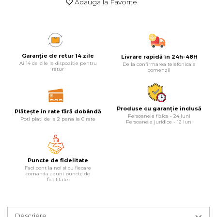
Adauga la Favorite
Masina debitat metal
Pompa transfer lichide
Scripete Manual
Semanatori
Fierastraie Electrice
Pompa Aer
Banc de lucru – tamplarie
Fierastrau cu banda vertical
Cric Manual
Garanție de retur 14 zile
Livrare rapidă în 24h-48H
Ai 14 de zile la dispozitie pentru
De la confirmarea telefonica a
retur
Transpalet / carucior transport
comenzii
Foarfeci Electrice
Ulei Hidraulic
marfa
Aspiratoare Profesionale &
Troliu
Perie de Sarma
Produse cu garanție inclusă
Plătește în rate fără dobândă
Industriale
Persoanele fizice - 24 luni
Poti plati de la 2 pana la 6 rate
Persoanele juridice - 12 luni
Palan
Capsator Manual
Dezumidificatoare de Aer
Profesionale Industriale
Cheie & Adaptor Dinamometric
Poansoane Cifre & Litere
Puncte de fidelitate
Faci cont la noi si cu fiecare
Acumulatori & Incarcatoare
comanda aduni puncte de
Carucior Scule
Adaptor Unghiular Bormasina
fidelitate.
Scule Electrice: Bormasini,
Autofiletante
Echipamente de Siguranta Auto
Nicovala fierarie
Statii & Masini Universale de
Descriere