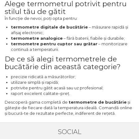
Alege termometrul potrivit pentru
Masina debitat metal
Pompa transfer lichide
stilul tău de gătit
Scripete Manual
Semanatori
În funcție de nevoi, poți opta pentru:
Fierastraie Electrice
Pompa Aer
termometre digitale de bucătărie
– măsurare rapidă și
Banc de lucru – tamplarie
afișaj electronic;
Fierastrau cu banda vertical
Cric Manual
termometre analogice
– fără baterii, fiabile și durabile;
termometre pentru cuptor sau grătar
– monitorizare
Transpalet / carucior transport
continuă a temperaturii.
Foarfeci Electrice
Ulei Hidraulic
marfa
De ce să alegi termometrele de
bucătărie din această categorie?
Aspiratoare Profesionale &
Troliu
Perie de Sarma
Industriale
precizie ridicată a măsurătorilor;
utilizare simplă și rapidă;
Palan
Capsator Manual
potrivite pentru gătit acasă sau uz profesional;
Dezumidificatoare de Aer
raport excelent calitate–preț.
Profesionale Industriale
Cheie & Adaptor Dinamometric
Poansoane Cifre & Litere
Descoperă gama completă de
termometre de bucătărie
și
gătește de fiecare dată la temperatura ideală. Comandă online
Acumulatori & Incarcatoare
și bucură-te de rezultate perfecte, indiferent de rețetă.
Carucior Scule
Adaptor Unghiular Bormasina
Scule Electrice: Bormasini,
Autofiletante
Echipamente de Siguranta Auto
Nicovala fierarie
SOCIAL
Statii & Masini Universale de