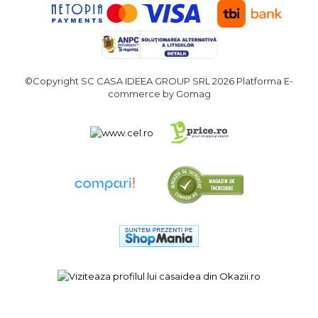
lemn
Suruburi si dibluri
Aeroterme si Ventilatoare
Carlige de Ridicare
Bormasini & Masini de Gaurit
©Copyright SC CASA IDEEA GROUP SRL 2026
Platforma E-
Dispozitive de Taiat si
commerce by Gomag
Manipulat Sticla
Compresoare Auto
Masini de Ascutit Burghie
Discuri Fierastrau Circular
Dispozitive de taiat polistiren
Polizoare drepte & accesorii
Purificatoare de aer