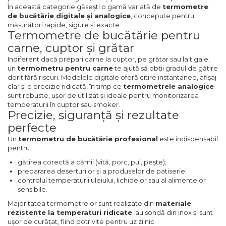
Chei Tubulare
Nivele
Trimmere Iarba & Gazon
În această categorie găsești o gamă variată de
termometre
Capsator pneumatic pentru
de bucătărie digitale și analogice
, concepute pentru
Microscoape
Priza & prelungitoare electrice
cuie
măsurători rapide, sigure și exacte.
Multimetru Digital
Ruleta de Masurat
Motosape
Termometre de bucătărie pentru
carne, cuptor și grătar
Cantare
Scule multifunctionale si
Polizoare Pneumatice
accesorii
Bara Tractare Auto
Amortizoare Hidraulice
Motoburghie & Foreze de
Indiferent dacă prepari carne la cuptor, pe grătar sau la tigaie,
Pamant
un
termometru pentru carne
te ajută să obții gradul de gătire
Rafturi
dorit fără riscuri. Modelele digitale oferă citire instantanee, afișaj
Compresoare de Aer
Canistre benzina (combustibil)
Dalta si dornuri
clar și o precizie ridicată, în timp ce
termometrele analogice
Profesionale
Accesorii Motoburghie
sunt robuste, ușor de utilizat și ideale pentru monitorizarea
temperaturii în cuptor sau smoker.
Presa Hidraulica Tinichigerie
Rigla de Masurat Pentru
Precizie, siguranță și rezultate
Masini de Slefuit Alternative si
Constructii
Masini Tuns Iarba & Gazon
perfecte
Orbitale
Set Pentru Demontat Piulite &
Un
termometru de bucătărie profesional
este indispensabil
Suruburi
Scule Unelte Accesorii
Site Rotative de Gradina
pentru:
Aparate & Invertoare de Sudura
gătirea corectă a cărnii (vită, porc, pui, pește);
Extractor Rulmenti
Unelte de Zugravit
Drujbe & Fierastraie Telescopice
prepararea deserturilor și a produselor de patiserie;
Rindele Electrice
controlul temperaturii uleiului, lichidelor sau al alimentelor
sensibile.
Presa Hidraulica Ondulare
Roata de Masurat
Garduri electrice animale
Majoritatea termometrelor sunt realizate din
materiale
Generator Curent Electric
Cabluri
rezistente la temperaturi ridicate
, au sondă din inox și sunt
ușor de curățat, fiind potrivite pentru uz zilnic.
Lacate & Incuietori
Greble