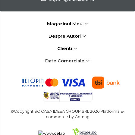
Masini de Ascutit Burghie
Discuri Fierastrau Circular
Magazinul Meu
Despre Autori
Dispozitive de taiat polistiren
Clienti
Polizoare drepte & accesorii
Date Comerciale
Purificatoare de aer
©Copyright SC CASA IDEEA GROUP SRL 2026
Platforma E-
commerce by Gomag