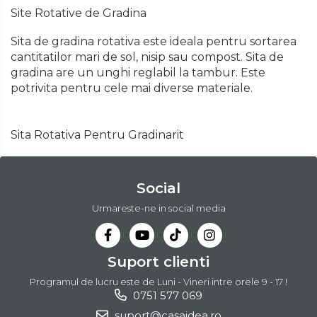
Masini de Ascutit Panza Circular
Site Rotative de Gradina
Chingi Auto & Coarde Elastice
Pistol Spuma Poliuretanica
Sita de gradina rotativa este ideala pentru sortarea
Accesorii & Echipamente
cantitatilor mari de sol, nisip sau compost. Sita de
Intretinere & Cosmetica auto
Pistol Silicon (Tub de Silicon)
Spalatorie Auto
gradina are un unghi reglabil la tambur. Este
potrivita pentru cele mai diverse materiale.
Scule pentru coloana de
Termometru Infrarosu
Masina de taiat beton
esapament
Sita Rotativa Pentru Gradinarit
Menghina de banc – tamplarie
Utilaje tamplarie / prelucrare
si alte domenii
lemn
Social
Suruburi si dibluri
Aeroterme si Ventilatoare
Urmareste-ne in social media
Carlige de Ridicare
Bormasini & Masini de Gaurit
Suport clienti
Dispozitive de Taiat si
Compresoare Auto
Programul de lucru este de Luni - Vineri intre orele 9 - 17 !
Manipulat Sticla
0751 577 069
suport@casaidea.ro