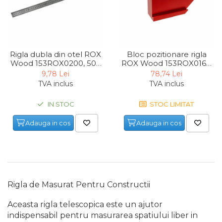
Rigla dubla din otel ROX
Bloc pozitionare rigla
Wood 153ROX0200, 500
ROX Wood 153ROX0162,
mm
45°- 90°
9,78 Lei
78,74 Lei
TVA inclus
TVA inclus
IN STOC
STOC LIMITAT
Adauga in cos
Adauga in cos
Rigla de Masurat Pentru Constructii
Aceasta rigla telescopica este un ajutor
indispensabil pentru masurarea spatiului liber in