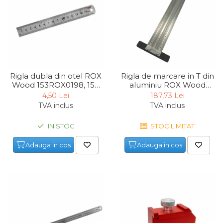
lemn
Suruburi si dibluri
Aeroterme si Ventilatoare
Carlige de Ridicare
Bormasini & Masini de Gaurit
Dispozitive de Taiat si
Manipulat Sticla
Rigla dubla din otel ROX
Rigla de marcare in T din
Compresoare Auto
Wood 153ROX0198, 150
aluminiu ROX Wood
mm
153ROX0090, 300 mm
4,50 Lei
187,73 Lei
TVA inclus
TVA inclus
Masini de Ascutit Burghie
IN STOC
STOC LIMITAT
Discuri Fierastrau Circular
Adauga in cos
Adauga in cos
Dispozitive de taiat polistiren
Polizoare drepte & accesorii
Purificatoare de aer