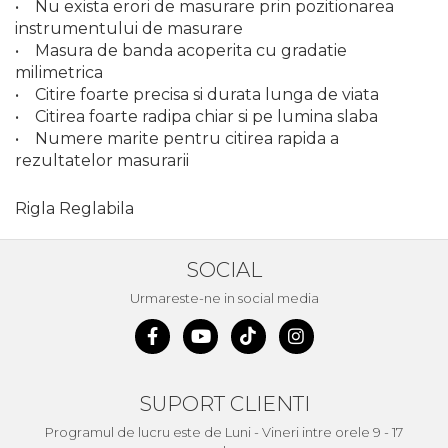
Demolatoare cu SDS-MAX / SDS-
• Nu exista erori de masurare prin pozitionarea
Plus
instrumentului de masurare
Flex & Polizor Unghiular,
• Masura de banda acoperita cu gradatie
Suporti & Discuri
milimetrica
Pompe, Turbojet, Aparate &
• Citire foarte precisa si durata lunga de viata
Utilaje Spalat Auto
• Citirea foarte radipa chiar si pe lumina slaba
Masini de Frezat Verticale
• Numere marite pentru citirea rapida a
rezultatelor masurarii
Masini de Taiat / Frezat
Caneluri
Rigla Reglabila
Masina de tuns oi
profesionala
SOCIAL
Pistoale de Vopsit
Urmareste-ne in social media
Letcoane & Consumabile
Pistol de lipit si accesorii
Suflante cu Aer Cald
Pietre si polizoare de banc
SUPORT CLIENTI
profesionale
Programul de lucru este de Luni - Vineri intre orele 9 - 17
Masina de gaurit cu coloana