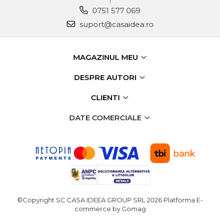
!
verticala / profesionala
0751 577 069
Electropalan & Scripete
suport@casaidea.ro
Electric
Suport Bormasina
MAGAZINUL MEU
Priza & prelungitoare
electrice
DESPRE AUTORI
Scule multifunctionale si
CLIENTI
accesorii
Compresoare de Aer
DATE COMERCIALE
Profesionale
Masini de Slefuit Alternative
si Orbitale
Aparate & Invertoare de
Sudura
Rindele Electrice
©Copyright SC CASA IDEEA GROUP SRL 2026
Platforma E-
Generator Curent Electric
commerce by Gomag
Masina debitat metal