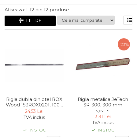
Articole Pentru Gradina
Afiseaza:
1-
12
din
12
produse
Accesorii Bucatarie
FILTRE
Cabluri Incalzitoare cu
Termostat
Sisteme de Supraveghere &
-23%
Alarme Casa
Accesorii Baie
Accesorii Telefoane
Casti Audio
Accesorii Laptop & PC
Aparate de Curatat cu
Rigla dubla din otel ROX
Rigla metalica JeTech
Ultrasunete
Wood 153ROX0201, 1000
SR-300, 300 mm
mm
Cutii Depozitare
24,53 Lei
5,07 Lei
3,91 Lei
TVA inclus
Chinga & Suport Mobila
TVA inclus
Organizatoare
IN STOC
IN STOC
imbracaminte si incaltaminte