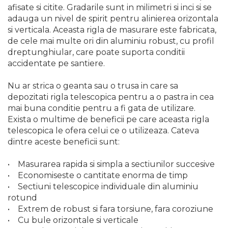
afisate si citite. Gradarile sunt in milimetri si inci si se
Echipamente de Lucru &
adauga un nivel de spirit pentru alinierea orizontala
Protectia Muncii
si verticala. Aceasta rigla de masurare este fabricata,
Multidetector
de cele mai multe ori din aluminiu robust, cu profil
dreptunghiular, care poate suporta conditii
Pistol Spuma Poliuretanica
accidentate pe santiere.
Pistol Silicon (Tub de
Silicon)
Nu ar strica o geanta sau o trusa in care sa
Termometru Infrarosu
depozitati rigla telescopica pentru a o pastra in cea
mai buna conditie pentru a fi gata de utilizare.
Menghina de banc –
Exista o multime de beneficii pe care aceasta rigla
tamplarie si alte domenii
telescopica le ofera celui ce o utilizeaza. Cateva
Suruburi si dibluri
dintre aceste beneficii sunt:
Carlige de Ridicare
• Masurarea rapida si simpla a sectiunilor succesive
Dispozitive de Taiat si
• Economiseste o cantitate enorma de timp
Manipulat Sticla
• Sectiuni telescopice individuale din aluminiu
rotund
Scule Electrice & Unelte
• Extrem de robust si fara torsiune, fara coroziune
• Cu bule orizontale si verticale
Ciocane Rotopercutoare &