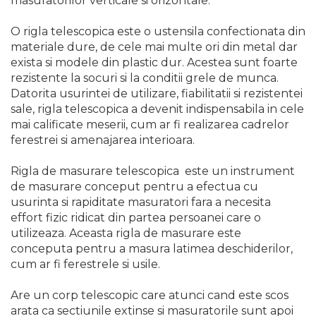
masuratorilor verticale si orizontale.
Unelte de Zugravit
O rigla telescopica este o ustensila confectionata din
Roata de Masurat
materiale dure, de cele mai multe ori din metal dar
exista si modele din plastic dur. Acestea sunt foarte
Lacate & Incuietori
rezistente la socuri si la conditii grele de munca.
Scripete Manual
Datorita usurintei de utilizare, fiabilitatii si rezistentei
Banc de lucru – tamplarie
sale, rigla telescopica a devenit indispensabila in cele
mai calificate meserii, cum ar fi realizarea cadrelor
Transpalet / carucior
ferestrei si amenajarea interioara.
transport marfa
Perie de Sarma
Rigla de masurare telescopica este un instrument
Capsator Manual
de masurare conceput pentru a efectua cu
usurinta si rapiditate masuratori fara a necesita
Poansoane Cifre & Litere
effort fizic ridicat din partea persoanei care o
Adaptor Unghiular
utilizeaza. Aceasta rigla de masurare este
Bormasina
conceputa pentru a masura latimea deschiderilor,
cum ar fi ferestrele si usile.
Nicovala fierarie
Chei
Are un corp telescopic care atunci cand este scos
Scari
arata ca sectiunile extinse si masuratorile sunt apoi