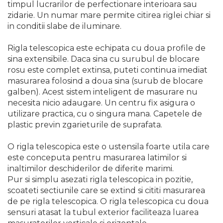
timpul lucrarilor de perfectionare interioara sau
Indoit Tevi
zidarie. Un numar mare permite citirea riglei chiar si
Ciocane Profesionale
in conditii slabe de iluminare.
Pile Metalice
Rigla telescopica este echipata cu doua profile de
Clesti
sina extensibile. Daca sina cu surubul de blocare
rosu este complet extinsa, puteti continua imediat
Scule Electrician
masurarea folosind a doua sina (surub de blocare
Subler
galben). Acest sistem inteligent de masurare nu
necesita nicio adaugare. Un centru fix asigura o
Topoare & Toporisti
utilizare practica, cu o singura mana. Capetele de
Sarpe Desfundat Tevi
plastic previn zgarieturile de suprafata.
Nivele
O rigla telescopica este o ustensila foarte utila care
Ruleta de Masurat
este conceputa pentru masurarea latimilor si
Amortizoare Hidraulice
inaltimilor deschiderilor de diferite marimi.
Pur si simplu asezati rigla telescopica in pozitie,
Dalta si dornuri
scoateti sectiunile care se extind si cititi masurarea
Rigla de Masurat Pentru
de pe rigla telescopica. O rigla telescopica cu doua
Constructii
sensuri atasat la tubul exterior faciliteaza luarea
Scule Unelte Accesorii