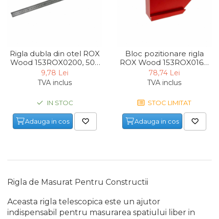
Chingi Auto & Coarde
Elastice
Intretinere & Cosmetica
auto
Rigla dubla din otel ROX
Bloc pozitionare rigla
Wood 153ROX0200, 500
ROX Wood 153ROX0162,
Scule pentru coloana de
mm
45°- 90°
esapament
9,78 Lei
78,74 Lei
TVA inclus
TVA inclus
Scule de Mana
IN STOC
STOC LIMITAT
Surubelnite
Adauga in cos
Adauga in cos
Scule Tamplarie
Accesorii Pentru Taiat,
Gaurit si Slefuit
Truse Scule
Rigla de Masurat Pentru Constructii
Baroase
Set Biti
Aceasta rigla telescopica este un ajutor
indispensabil pentru masurarea spatiului liber in
Adaptoare Pentru Biti