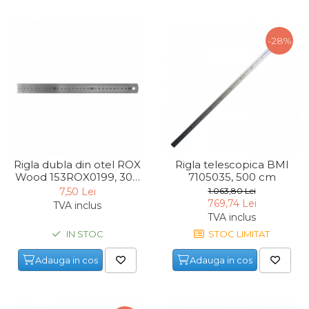
Lampi
-28%
Echipamente Pentru Service-uri
Auto
Tester de Tensiune
Decalimetru Pneumatic si
Manual
Manometru
Antifurt Bicicleta
Rigla dubla din otel ROX
Rigla telescopica BMI
Wood 153ROX0199, 300
7105035, 500 cm
Densimetru
mm
7,50 Lei
1.063,80 Lei
Accesorii Auto
769,74 Lei
TVA inclus
TVA inclus
Tester Baterie Auto
IN STOC
STOC LIMITAT
Presa Arc
Adauga in cos
Adauga in cos
Cheie Roti
Cheie Bujii
Cheie Filtru Ulei