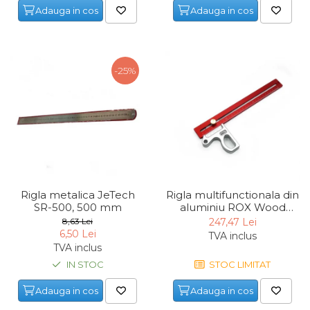
Adauga in cos
Adauga in cos
Maturi, Mopuri, Galeti &
Accesorii
Jucarii
-25%
Microscoape
Cantare
Rafturi
Baterii & Acumulatori
Baterii AAA
Rigla metalica JeTech
Rigla multifunctionala din
Baterii AA
SR-500, 500 mm
aluminiu ROX Wood
153ROX0012, 300 mm
8,63 Lei
247,47 Lei
Corpuri de Iluminat
6,50 Lei
TVA inclus
TVA inclus
Lanterne
IN STOC
STOC LIMITAT
Proiectoare
Adauga in cos
Adauga in cos
Iluminare Led