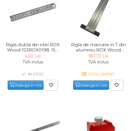
Pompa transfer lichide
Pompa Aer
Cric Manual
Ulei Hidraulic
Troliu
Rigla dubla din otel ROX
Rigla de marcare in T din
Palan
Wood 153ROX0198, 150
aluminiu ROX Wood
mm
153ROX0090, 300 mm
4,50 Lei
187,73 Lei
Cheie & Adaptor
TVA inclus
TVA inclus
Dinamometric
Carucior Scule
IN STOC
STOC LIMITAT
Echipamente de Siguranta
Adauga in cos
Adauga in cos
Auto
Stetoscop Auto
Tester Compresie Auto
Truse reparatii anvelope
Dispozitiv Aerisire &
Schimbare Lichid Frana