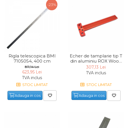
-23%
Capre & Suporti Auto
Pat Mobil Auto
Cric Hidraulic
Set / trusa chei tubulare
Chei Tubulare
Multimetru Digital
Rigla telescopica BMI
Echer de tamplarie tip T
7105054, 400 cm
din aluminiu ROX Wood
Bara Tractare Auto
153ROX0039, 250 mm
811,14 Lei
307,13 Lei
Canistre benzina
623,95 Lei
TVA inclus
(combustibil)
TVA inclus
Presa Hidraulica Tinichigerie
STOC LIMITAT
STOC LIMITAT
Set Pentru Demontat Piulite
Adauga in cos
Adauga in cos
& Suruburi
Extractor Rulmenti
Presa Hidraulica Ondulare
Cabluri