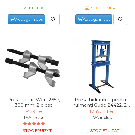
Maturi, Mopuri, Galeti &
IN STOC
STOC LIMITAT
Accesorii
Adauga in cos
Adauga in cos
Jucarii
Microscoape
Cantare
Rafturi
Baterii & Acumulatori
Baterii AAA
Baterii AA
Presa arcuri Wert 2657,
Presa hidraulica pentru
Corpuri de Iluminat
300 mm, 2 piese
rulmenți Gude 24422, 20
Tone
Lanterne
74,19 Lei
1.347,34 Lei
TVA inclus
TVA inclus
Proiectoare
Iluminare Led
STOC EPUIZAT
STOC EPUIZAT