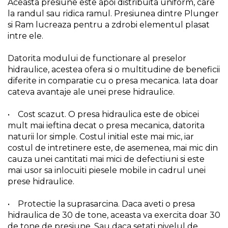
Aceasta presiune este apoi distribuita uniform, care
la randul sau ridica ramul. Presiunea dintre Plunger
Chingi Auto & Coarde
Elastice
si Ram lucreaza pentru a zdrobi elementul plasat
intre ele.
Intretinere & Cosmetica
auto
Datorita modului de functionare al preselor
Scule pentru coloana de
hidraulice, acestea ofera si o multitudine de beneficii
esapament
diferite in comparatie cu o presa mecanica. Iata doar
cateva avantaje ale unei prese hidraulice.
Scule de Mana
• Cost scazut. O presa hidraulica este de obicei
Surubelnite
mult mai ieftina decat o presa mecanica, datorita
Scule Tamplarie
naturii lor simple. Costul initial este mai mic, iar
costul de intretinere este, de asemenea, mai mic din
Accesorii Pentru Taiat,
cauza unei cantitati mai mici de defectiuni si este
Gaurit si Slefuit
mai usor sa inlocuiti piesele mobile in cadrul unei
Truse Scule
prese hidraulice.
Baroase
• Protectie la suprasarcina. Daca aveti o presa
Set Biti
hidraulica de 30 de tone, aceasta va exercita doar 30
Adaptoare Pentru Biti
de tone de presiune. Sau daca setati nivelul de