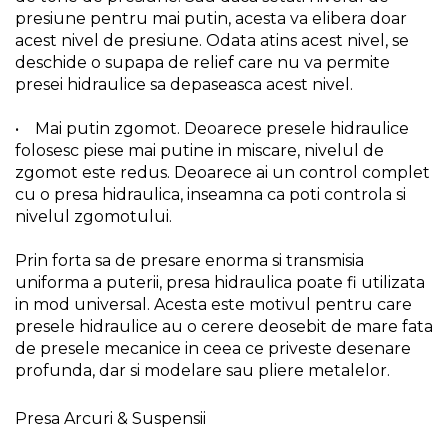
presiune pentru mai putin, acesta va elibera doar
Indoit Tevi
acest nivel de presiune. Odata atins acest nivel, se
Ciocane Profesionale
deschide o supapa de relief care nu va permite
Pile Metalice
presei hidraulice sa depaseasca acest nivel.
Clesti
• Mai putin zgomot. Deoarece presele hidraulice
Scule Electrician
folosesc piese mai putine in miscare, nivelul de
zgomot este redus. Deoarece ai un control complet
Subler
cu o presa hidraulica, inseamna ca poti controla si
Topoare & Toporisti
nivelul zgomotului.
Sarpe Desfundat Tevi
Prin forta sa de presare enorma si transmisia
Nivele
uniforma a puterii, presa hidraulica poate fi utilizata
Ruleta de Masurat
in mod universal. Acesta este motivul pentru care
presele hidraulice au o cerere deosebit de mare fata
Amortizoare Hidraulice
de presele mecanice in ceea ce priveste desenare
Dalta si dornuri
profunda, dar si modelare sau pliere metalelor.
Rigla de Masurat Pentru
Constructii
Presa Arcuri & Suspensii
Scule Unelte Accesorii