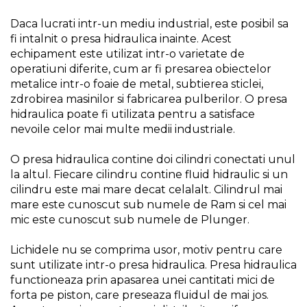
Pompa transfer lichide
Daca lucrati intr-un mediu industrial, este posibil sa
Pompa Aer
fi intalnit o presa hidraulica inainte. Acest
Cric Manual
echipament este utilizat intr-o varietate de
operatiuni diferite, cum ar fi presarea obiectelor
Ulei Hidraulic
metalice intr-o foaie de metal, subtierea sticlei,
Troliu
zdrobirea masinilor si fabricarea pulberilor. O presa
hidraulica poate fi utilizata pentru a satisface
Palan
nevoile celor mai multe medii industriale.
Cheie & Adaptor
Dinamometric
O presa hidraulica contine doi cilindri conectati unul
Carucior Scule
la altul. Fiecare cilindru contine fluid hidraulic si un
cilindru este mai mare decat celalalt. Cilindrul mai
Echipamente de Siguranta
mare este cunoscut sub numele de Ram si cel mai
Auto
mic este cunoscut sub numele de Plunger.
Stetoscop Auto
Tester Compresie Auto
Lichidele nu se comprima usor, motiv pentru care
sunt utilizate intr-o presa hidraulica. Presa hidraulica
Truse reparatii anvelope
functioneaza prin apasarea unei cantitati mici de
Dispozitiv Aerisire &
forta pe piston, care preseaza fluidul de mai jos.
Schimbare Lichid Frana