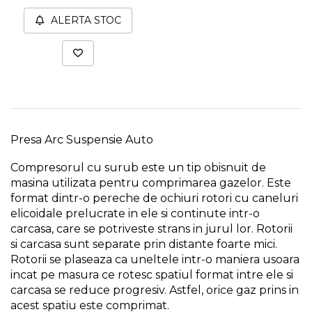
Capre & Suporti Auto
ALERTA STOC
Pat Mobil Auto
Cric Hidraulic
Set / trusa chei tubulare
Chei Tubulare
Multimetru Digital
Presa Arc Suspensie Auto
Bara Tractare Auto
Compresorul cu surub este un tip obisnuit de
Canistre benzina
masina utilizata pentru comprimarea gazelor. Este
(combustibil)
format dintr-o pereche de ochiuri rotori cu caneluri
Presa Hidraulica Tinichigerie
elicoidale prelucrate in ele si continute intr-o
Set Pentru Demontat Piulite
carcasa, care se potriveste strans in jurul lor. Rotorii
& Suruburi
si carcasa sunt separate prin distante foarte mici.
Rotorii se plaseaza ca uneltele intr-o maniera usoara
Extractor Rulmenti
incat pe masura ce rotesc spatiul format intre ele si
Presa Hidraulica Ondulare
carcasa se reduce progresiv. Astfel, orice gaz prins in
Cabluri
acest spatiu este comprimat.