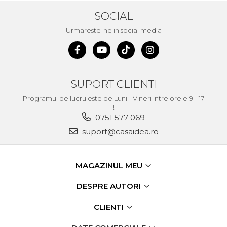
Unelte de Zugravit
SOCIAL
Roata de Masurat
Urmareste-ne in social media
Lacate & Incuietori
Scripete Manual
Banc de lucru – tamplarie
SUPORT CLIENTI
Transpalet / carucior
Programul de lucru este de Luni - Vineri intre orele 9 - 17
transport marfa
!
0751 577 069
Perie de Sarma
suport@casaidea.ro
Capsator Manual
Poansoane Cifre & Litere
Adaptor Unghiular
MAGAZINUL MEU
Bormasina
DESPRE AUTORI
Nicovala fierarie
Chei
CLIENTI
Scari