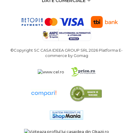
DATE COMERCIALE
Echipamente de Lucru &
Protectia Muncii
Multidetector
Pistol Spuma Poliuretanica
Pistol Silicon (Tub de
Silicon)
©Copyright SC CASA IDEEA GROUP SRL 2026
Platforma E-
Termometru Infrarosu
commerce by Gomag
Menghina de banc –
tamplarie si alte domenii
Suruburi si dibluri
Carlige de Ridicare
Dispozitive de Taiat si
Manipulat Sticla
Scule Electrice & Unelte
Ciocane Rotopercutoare &