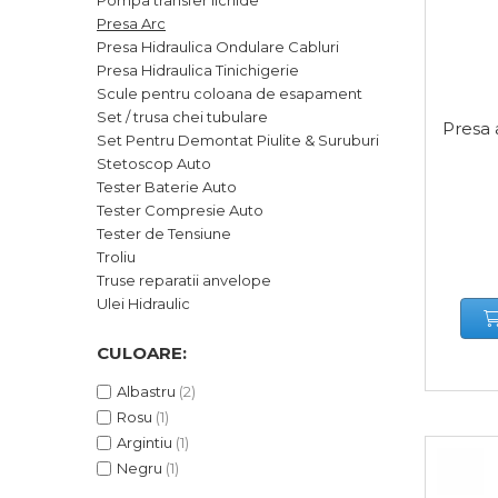
Pompa transfer lichide
Cutii Depozitare
Presa Arc
Presa Hidraulica Ondulare Cabluri
Chinga & Suport Mobila
Presa Hidraulica Tinichigerie
Organizatoare
Scule pentru coloana de esapament
imbracaminte si incaltaminte
Set / trusa chei tubulare
Presa 
Maturi, Mopuri, Galeti &
Set Pentru Demontat Piulite & Suruburi
Accesorii
Stetoscop Auto
Tester Baterie Auto
Jucarii
Tester Compresie Auto
Microscoape
Tester de Tensiune
Troliu
Cantare
Truse reparatii anvelope
Rafturi
Ulei Hidraulic
CULOARE:
Baterii & Acumulatori
Albastru
(2)
Rosu
(1)
Argintiu
(1)
Baterii AAA
Negru
(1)
Baterii AA