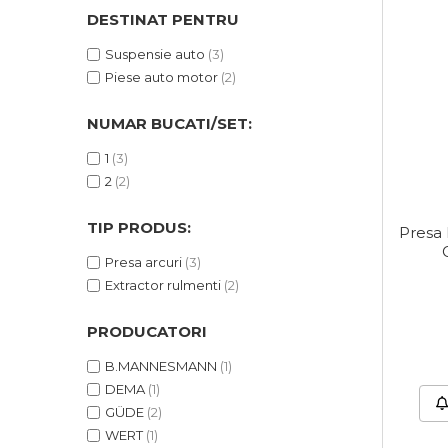
DESTINAT PENTRU
Corpuri de Iluminat
Suspensie auto
(3)
Piese auto motor
(2)
Lanterne
NUMAR BUCATI/SET:
Proiectoare
1
(3)
2
(2)
Iluminare Led
Lampi
TIP PRODUS:
Presa 
Presa arcuri
(3)
Echipamente Pentru Service-uri
Auto
Extractor rulmenti
(2)
PRODUCATORI
Tester de Tensiune
B.MANNESMANN
(1)
DEMA
(1)
Decalimetru Pneumatic si
GÜDE
(2)
Manual
WERT
(1)