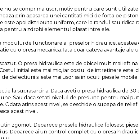
le nu se comprima usor, motiv pentru care sunt utilizate i
neaza prin apasarea unei cantitati mici de forta pe piston
e este apoi distribuita uniform, care la randul sau ridic
a pentru a zdrobi elementul plasat intre ele.
a modului de functionare al preselor hidraulice, acestea of
tie cu o presa mecanica. Iata doar cateva avantaje ale un
scazut. O presa hidraulica este de obicei mult mai ieftina
Costul initial este mai mic, iar costul de intretinere este
 de defectiuni si este mai usor sa inlocuiti piesele mobile
ctie la suprasarcina. Daca aveti o presa hidraulica de 30
iune. Sau daca setati nivelul de presiune pentru mai puti
e. Odata atins acest nivel, se deschide o supapa de relief
sca acest nivel.
utin zgomot. Deoarece presele hidraulice folosesc piese
dus. Deoarece ai un control complet cu o presa hidraulica
ului.