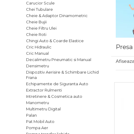
Carucior Scule
Chei Tubulare
Articole Pentru Casa
Cheie & Adaptor Dinamometric
Cheie Bujii
Cheie Filtru Ulei
Cheie Roti
Articole Pentru Gradina
Chingi Auto & Coarde Elastice
Accesorii Bucatarie
Presa
Cric Hidraulic
Cric Manual
Cabluri Incalzitoare cu
Decalimetru Pneumatic si Manual
Termostat
Afiseaza
Densimetru
Sisteme de Supraveghere &
Dispozitiv Aerisire & Schimbare Lichid
Alarme Casa
Frana
Echipamente de Siguranta Auto
Accesorii Baie
Extractor Rulmenti
Accesorii Telefoane
Intretinere & Cosmetica auto
Manometru
Casti Audio
Multimetru Digital
Accesorii Laptop & PC
Palan
Pat Mobil Auto
Aparate de Curatat cu
Pompa Aer
Ultrasunete