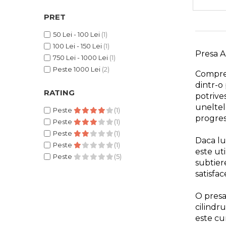
Manometru
Antifurt Bicicleta
PRET
Densimetru
50 Lei - 100 Lei
(1)
100 Lei - 150 Lei
(1)
Accesorii Auto
Presa A
750 Lei - 1000 Lei
(1)
Tester Baterie Auto
Peste 1000 Lei
(2)
Compres
Presa Arc
dintr-o 
RATING
Cheie Roti
potrives
uneltel
Cheie Bujii
Peste
(1)
progresi
Peste
(1)
Cheie Filtru Ulei
Peste
(1)
Daca luc
Capre & Suporti Auto
Peste
(1)
este uti
Pat Mobil Auto
Peste
(5)
subtiere
Cric Hidraulic
satisfa
Set / trusa chei tubulare
O presa 
Chei Tubulare
cilindr
este c
Multimetru Digital