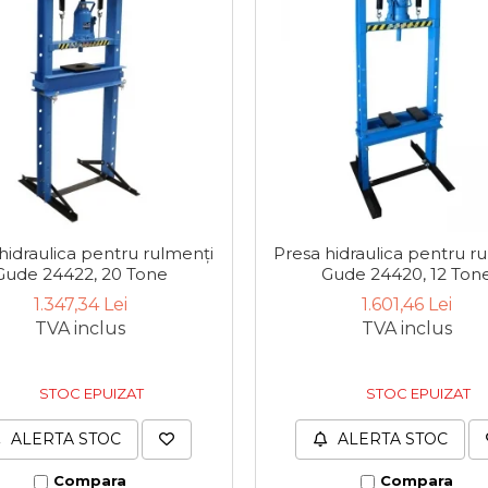
hidraulica pentru rulmenți
Presa hidraulica pentru r
Gude 24422, 20 Tone
Gude 24420, 12 Ton
1.347,34 Lei
1.601,46 Lei
TVA inclus
TVA inclus
STOC EPUIZAT
STOC EPUIZAT
ALERTA STOC
ALERTA STOC
Compara
Compara