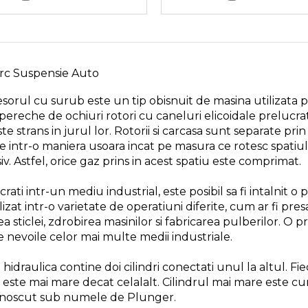
rc Suspensie Auto
orul cu surub este un tip obisnuit de masina utilizata
pereche de ochiuri rotori cu caneluri elicoidale prelucrate
te strans in jurul lor. Rotorii si carcasa sunt separate prin
e intr-o maniera usoara incat pe masura ce rotesc spatiul
v. Astfel, orice gaz prins in acest spatiu este comprimat.
rati intr-un mediu industrial, este posibil sa fi intalnit 
lizat intr-o varietate de operatiuni diferite, cum ar fi pre
a sticlei, zdrobirea masinilor si fabricarea pulberilor. O p
ce nevoile celor mai multe medii industriale.
hidraulica contine doi cilindri conectati unul la altul. Fie
u este mai mare decat celalalt. Cilindrul mai mare este 
unoscut sub numele de Plunger.