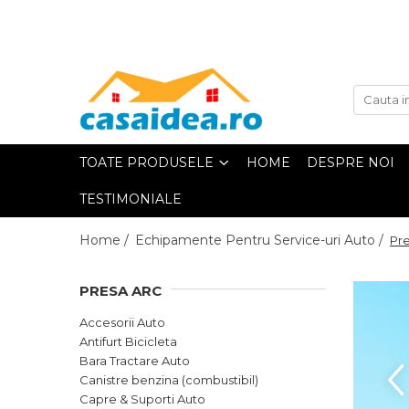
Toate Produsele
Adezivi
TOATE PRODUSELE
HOME
DESPRE NOI
Adeziv Instant & Super Glue
TESTIMONIALE
Adeziv Bicomponent &
Epoxidic
Home /
Echipamente Pentru Service-uri Auto /
Pre
Banda Adeziva
PRESA ARC
Pasta de Lipit Universala
Accesorii Auto
Blocator & Solutie Blocare
Suruburi
Antifurt Bicicleta
Bara Tractare Auto
Banda Izolatoare
Canistre benzina (combustibil)
Banda Teflon
Capre & Suporti Auto