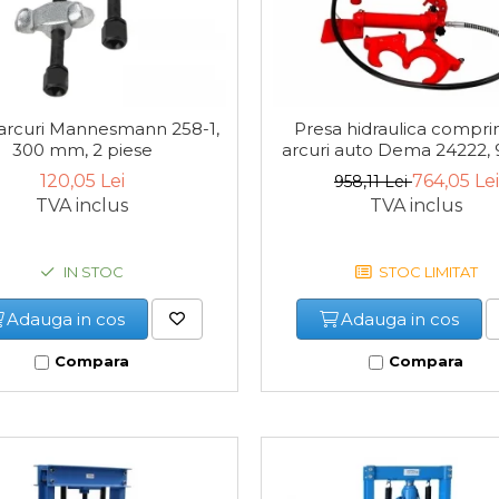
arcuri Mannesmann 258-1,
Presa hidraulica compr
300 mm, 2 piese
arcuri auto Dema 24222, 
mm, 750 kg HF 75
120,05 Lei
764,05 Lei
958,11 Lei
TVA inclus
TVA inclus
IN STOC
STOC LIMITAT
Adauga in cos
Adauga in cos
Compara
Compara