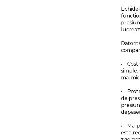
Bara Tractare Auto
Lichide
Canistre benzina
functio
(combustibil)
presiun
lucreaz
Presa Hidraulica Tinichigerie
Set Pentru Demontat Piulite
Datorit
& Suruburi
compara
Extractor Rulmenti
• Cost 
Presa Hidraulica Ondulare
simple. 
Cabluri
mai mici
Pompa transfer lichide
• Prote
Pompa Aer
de pres
Cric Manual
presiun
Ulei Hidraulic
depasea
Troliu
• Mai p
Palan
este re
zgomot