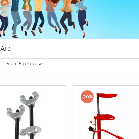
 Arc
:
1-
5
din
5
produse
-20%