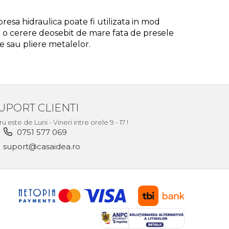
presa hidraulica poate fi utilizata in mod
u o cerere deosebit de mare fata de presele
e sau pliere metalelor.
UPORT CLIENTI
este de Luni - Vineri intre orele 9 - 17 !
0751 577 069
suport@casaidea.ro