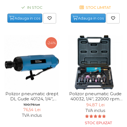
Maturi, Mopuri, Galeti &
IN STOC
STOC LIMITAT
Accesorii
Adauga in cos
Adauga in cos
Jucarii
Microscoape
Cantare
-24%
Rafturi
Baterii & Acumulatori
Baterii AAA
Baterii AA
Polizor pneumatic drept
Polizor pneumatic Gude
Corpuri de Iluminat
DL Gude 40124, 1/4'',
40032, 1/4'', 22000 rpm,
22000 rpm
set 15 piese
Lanterne
100,76 Lei
94,87 Lei
76,54 Lei
TVA inclus
Proiectoare
TVA inclus
Iluminare Led
STOC EPUIZAT