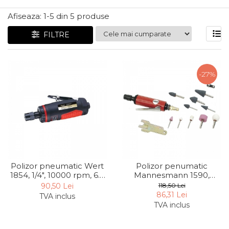
Articole Pentru Gradina
Afiseaza:
1-
5
din
5
produse
Accesorii Bucatarie
FILTRE
Cabluri Incalzitoare cu
Termostat
Sisteme de Supraveghere &
-27%
Alarme Casa
Accesorii Baie
Accesorii Telefoane
Casti Audio
Accesorii Laptop & PC
Aparate de Curatat cu
Polizor pneumatic Wert
Polizor penumatic
Ultrasunete
1854, 1/4", 10000 rpm, 6.3
Mannesmann 1590,
bari
25000 rpm, 6 bari, set 17
Cutii Depozitare
90,50 Lei
118,50 Lei
piese
86,31 Lei
TVA inclus
Chinga & Suport Mobila
TVA inclus
Organizatoare
imbracaminte si incaltaminte