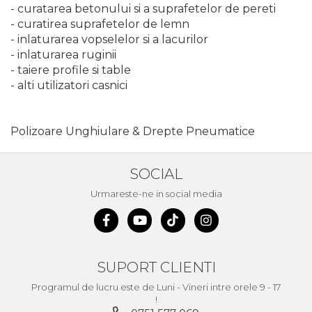
Pompa transfer lichide
- curatarea betonului si a suprafetelor de pereti
- curatirea suprafetelor de lemn
Pompa Aer
- inlaturarea vopselelor si a lacurilor
Cric Manual
- inlaturarea ruginii
- taiere profile si table
Ulei Hidraulic
- alti utilizatori casnici
Troliu
Palan
Polizoare Unghiulare & Drepte Pneumatice
Cheie & Adaptor
Dinamometric
SOCIAL
Carucior Scule
Urmareste-ne in social media
Echipamente de Siguranta
Auto
Stetoscop Auto
Tester Compresie Auto
SUPORT CLIENTI
Truse reparatii anvelope
Programul de lucru este de Luni - Vineri intre orele 9 - 17
Dispozitiv Aerisire &
!
Schimbare Lichid Frana