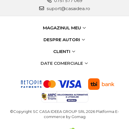
0751 577 069
Chingi Auto & Coarde
suport@casaidea.ro
Elastice
Intretinere & Cosmetica
MAGAZINUL MEU
auto
Scule pentru coloana de
DESPRE AUTORI
esapament
CLIENTI
Scule de Mana
DATE COMERCIALE
Surubelnite
Scule Tamplarie
Accesorii Pentru Taiat,
Gaurit si Slefuit
Truse Scule
Baroase
©Copyright SC CASA IDEEA GROUP SRL 2026
Platforma E-
commerce by Gomag
Set Biti
Adaptoare Pentru Biti