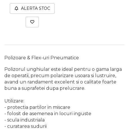
Capre & Suporti Auto
ALERTA STOC
Pat Mobil Auto
Cric Hidraulic
Set / trusa chei tubulare
Chei Tubulare
Multimetru Digital
Polizoare & Flex-uri Pneumatice
Bara Tractare Auto
Polizorul unghiular este ideal pentru o gama larga
Canistre benzina
de operatii, precum polarizare usoara si lustruire,
(combustibil)
avand un randament excelent si o calitate foarte
Presa Hidraulica Tinichigerie
buna a suprafetei dupa prelucrare.
Set Pentru Demontat Piulite
& Suruburi
Utilizare:
- protectia partilor in miscare
Extractor Rulmenti
- folosit de asemenea in locuri inguste
Presa Hidraulica Ondulare
- scula industriala
Cabluri
- curatarea sudurii